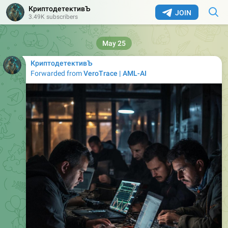
КриптодетективЪ
JOIN
3.49K subscribers
May 25
КриптодетективЪ
Forwarded from
VeroTrace | AML-AI