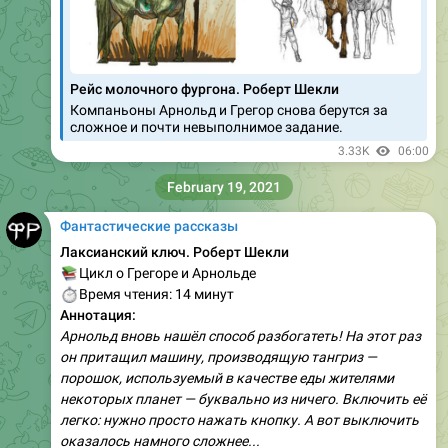
Рейс молочного фургона. Роберт Шекли
Компаньоны Арнольд и Грегор снова берутся за
сложное и почти невыполнимое задание.
3.33K
06:00
February 19, 2021
Фантастические рассказы
Лаксианский ключ. Роберт Шекли
📚
Цикл о Грегоре и Арнольде
⏱
Время чтения: 14 минут
Аннотация:
Арнольд вновь нашёл способ разбогатеть! На этот раз
он притащил машину, производящую тангриз —
порошок, используемый в качестве еды жителями
некоторых планет — буквально из ничего. Включить её
легко: нужно просто нажать кнопку. А вот выключить
оказалось намного сложнее...