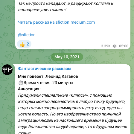
Так не просто нападают, а раздирают когтями и
варварски уничтожают!
Читать рассказ на sfiction.medium.com
@sfiction
2
👍
3.39K
05:00
May 10, 2021
Фантастические рассказы
Мне повезет. Леонид Каганов
⏱
Время чтения: 23 минуты
Аннотация:
Придумали специальные «клипсы», с помощью
которых можно перенестись в любую точку будущего,
надо только запрограммировать дату и год, куда вы
хотите попасть. Но это изобретение стало причиной
эмиграции людей из настоящего времени в будущее,
ведь большинство людей верили, что в будущем жизнь
лучше.