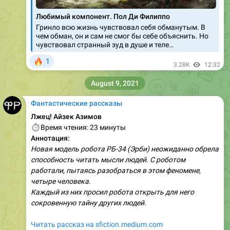
Любимый компонент. Пол Ди Филиппо
Гринло всю жизнь чувствовал себя обманутым. В
чем обман, он и сам не смог бы себе объяснить. Но
чувствовал странный зуд в душе и теле…
🔥
1
3.28K
12:32
August 9, 2021
Фантастические рассказы
Лжец! Айзек Азимов
⏱
Время чтения: 23 минуты
Аннотация:
Новая модель робота РБ-34 (Эрби) неожиданно обрела
способность читать мысли людей. С роботом
работали, пытаясь разобраться в этом феномене,
четыре человека.
Каждый из них просил робота открыть для него
сокровенную тайну других людей.
Читать рассказ на sfiction.medium.com