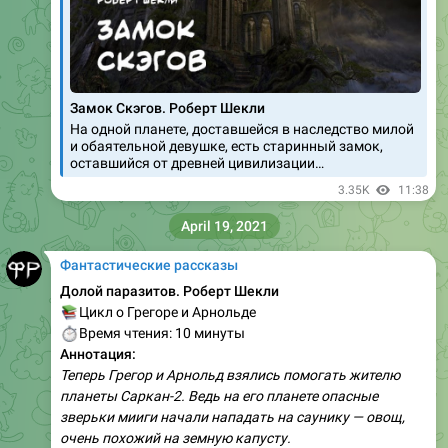
Замок Скэгов. Роберт Шекли
На одной планете, доставшейся в наследство милой
и обаятельной девушке, есть старинный замок,
оставшийся от древней цивилизации…
3.35K
11:38
April 19, 2021
Фантастические рассказы
Долой паразитов. Роберт Шекли
📚
Цикл о Грегоре и Арнольде
⏱
Время чтения: 10 минуты
Аннотация:
Теперь Грегор и Арнольд взялись помогать жителю
планеты Саркан-2. Ведь на его планете опасные
зверьки мииги начали нападать на саунику — овощ,
очень похожий на земную капусту.