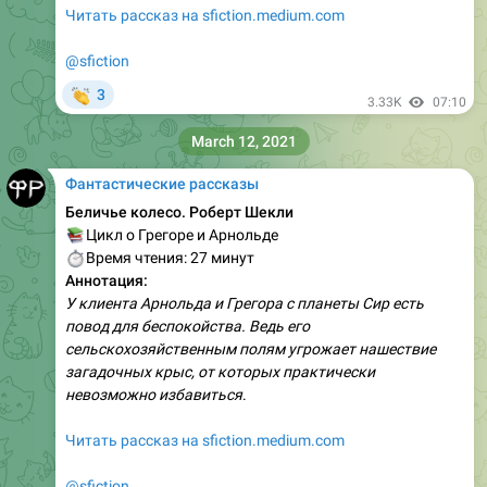
Читать рассказ на sfiction.medium.com
@sfiction
👏
3
3.33K
07:10
March 12, 2021
Фантастические рассказы
Беличье колесо. Роберт Шекли
📚
Цикл о Грегоре и Арнольде
⏱
Время чтения: 27 минут
Аннотация:
У клиента Арнольда и Грегора с планеты Сир есть
повод для беспокойства. Ведь его
сельскохозяйственным полям угрожает нашествие
загадочных крыс, от которых практически
невозможно избавиться
.
Читать рассказ на sfiction.medium.com
@sfiction