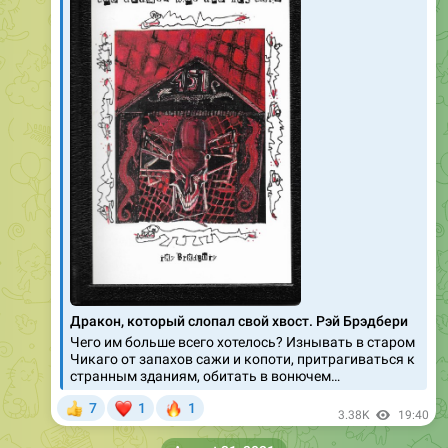
Дракон, который слопал свой хвост. Рэй Брэдбери
Чего им больше всего хотелось? Изнывать в старом
Чикаго от запахов сажи и копоти, притрагиваться к
странным зданиям, обитать в вонючем…
❤
🔥
7
1
1
👍
3.38K
19:40