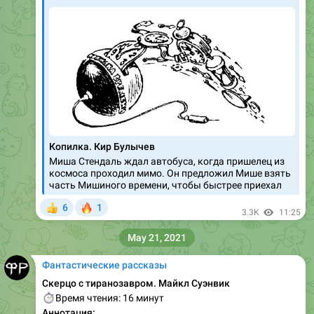
Копилка. Кир Булычев
Миша Стендаль ждал автобуса, когда пришелец из
космоса проходил мимо. Он предложил Мише взять
часть Мишиного времени, чтобы быстрее приехал
🔥
6
1
👍
3.3K
11:25
May 21, 2021
Фантастические рассказы
Скерцо с тиранозавром. Майкл Суэнвик
⏱
Время чтения: 16 минут
Аннотация: