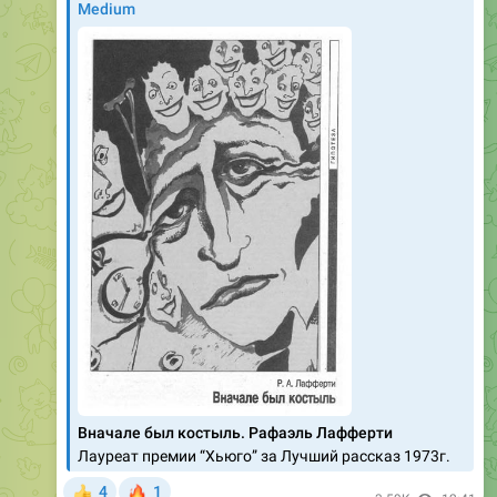
Medium
Вначале был костыль. Рафаэль Лафферти
Лауреат премии “Хьюго” за Лучший рассказ 1973г.
🔥
4
1
👍