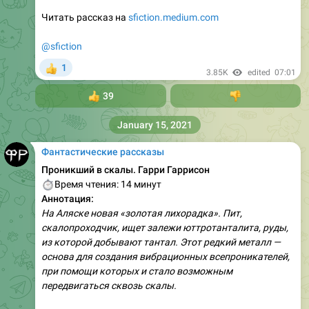
Читать рассказ на
sfiction.medium.com
@sfiction
1
👍
3.85K
edited
07:01
👍
39
👎
January 15, 2021
Фантастические рассказы
Проникший в скалы. Гарри Гаррисон
⏱
Время чтения: 14 минут
Аннотация:
На Аляске новая «золотая лихорадка». Пит,
скалопроходчик, ищет залежи юттротанталита, руды,
из которой добывают тантал. Этот редкий металл —
основа для создания вибрационных всепроникателей,
при помощи которых и стало возможным
передвигаться сквозь скалы.