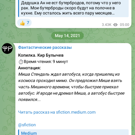
Дедушка Ан не ест бутербродов, потому что у него
рак. Мои бутерброды скоро будут на полочке в
кухне. Ему осталось жить всего пару месяцев…
7
👍
3.43K
05:00
May 14, 2021
Фантастические рассказы
Копилка. Кир Булычев
⏱
Время чтения: 9 минут
Аннотация:
Миша Стендаль ждал автобуса, когда пришелец из
космоса проходил мимо. Он предложил Мише взять
часть Мишиного времени, чтобы быстрее приехал
автобус. И вроде не дремал Миша, а автобус быстрее
появился...
Читать рассказ на sfiction.medium.com
@sfiction
Medium