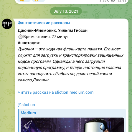
3.59K
12:41
July 13, 2021
Фантастические рассказы
Джонни-Мнемоник. Уильям Гибсон
⏱
Время чтения: 27 минут
Аннотация:
Джонни — это ходячая флэш-карта памяти. Его мозг
служит для загрузки и транспортировки защищенных
кодом программ. Однажды в него загрузили
ворованную программу, и теперь настоящие хозяева
хотят заполучить её обратно, даже ценой жизни
самого Джонни...
Читать рассказ на sfiction.medium.com
@sfiction
Medium