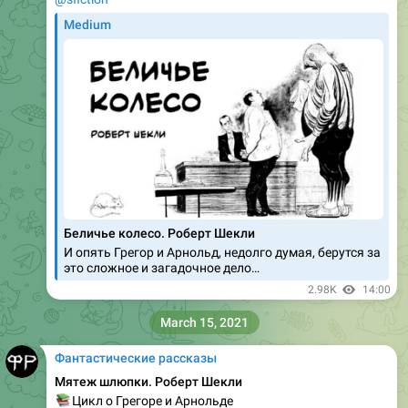
Medium
Беличье колесо. Роберт Шекли
И опять Грегор и Арнольд, недолго думая, берутся за
это сложное и загадочное дело…
2.98K
14:00
March 15, 2021
Фантастические рассказы
Мятеж шлюпки. Роберт Шекли
📚
Цикл о Грегоре и Арнольде