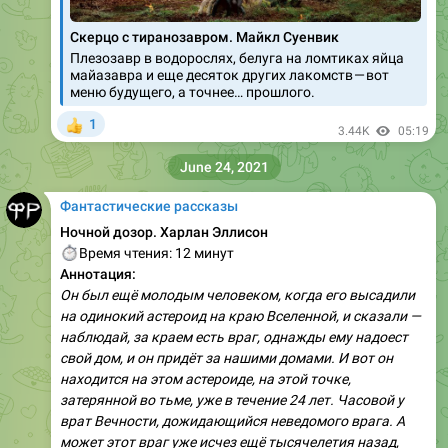
Скерцо с тиранозавром. Майкл Суенвик
Плезозавр в водорослях, белуга на ломтиках яйца
майазавра и еще десяток других лакомств — вот
меню будущего, а точнее… прошлого.
1
👍
3.44K
05:19
June 24, 2021
Фантастические рассказы
Ночной дозор. Харлан Эллисон
⏱
Время чтения: 12 минут
Аннотация:
Он был ещё молодым человеком, когда его высадили
на одинокий астероид на краю Вселенной, и сказали —
наблюдай, за краем есть враг, однажды ему надоест
свой дом, и он придёт за нашими домами. И вот он
находится на этом астероиде, на этой точке,
затерянной во тьме, уже в течение 24 лет. Часовой у
врат Вечности, дожидающийся неведомого врага. А
может этот враг уже исчез ещё тысячелетия назад,