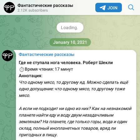
Мортон, сын мистера и миссис Дии, решил учиться
Фантастические рассказы
на бухгалтера.Но это вызвало недовольство
JOIN
2.12K subscribers
родителей, так как Мортон должен, просто обязан…
4.11K
edited
14:32
👍
44
👎
1
January 10, 2021
Фантастические рассказы
Где не ступала нога человека. Роберт Шекли
⏱
Время чтения: 17 минут
Аннотация:
Что одному мясо, то другому яд. Можно сделать ещё
одно допущение: что одному мясо, то другому тоже
мясо.
А если не подходит ни одно из них? Как на незнакомой
планете найти еду и воду двум незадачливым
землянам? На планете, где только горы, вода и один
склад, полный инопланетных товаров, вряд ли
пригодных в пищу.