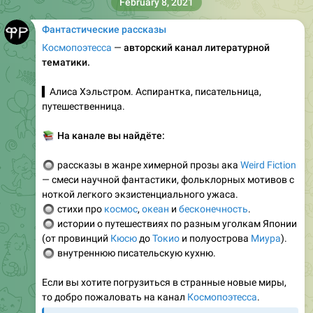
February 8, 2021
Фантастические рассказы
Космопоэтесса
—
авторский канал литературной
тематики.
▍Алиса Хэльстром. Аспирантка, писательница,
путешественница.
📚
На канале вы найдёте:
🔘
рассказы в жанре химерной прозы ака
Weird Fiction
— смеси научной фантастики, фольклорных мотивов с
ноткой легкого экзистенциального ужаса.
🔘
стихи про
космос
,
океан
и
бесконечность
.
🔘
истории о путешествиях по разным уголкам Японии
(от провинций
Кюсю
до
Токио
и полуострова
Миура
).
🔘
внутреннюю писательскую кухню.
Если вы хотите погрузиться в странные новые миры,
то добро пожаловать на канал
Космопоэтесса
.