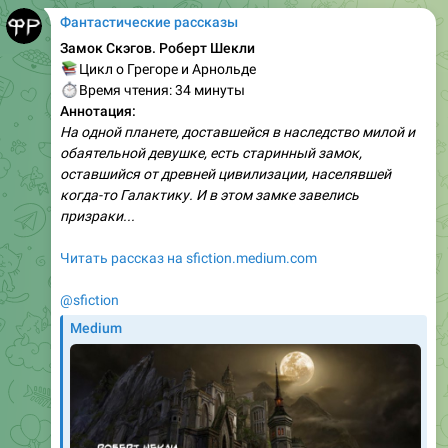
Фантастические рассказы
Замок Скэгов. Роберт Шекли
📚
Цикл о Грегоре и Арнольде
⏱
Время чтения: 34 минуты
Аннотация:
На одной планете, доставшейся в наследство милой и
обаятельной девушке, есть старинный замок,
оставшийся от древней цивилизации, населявшей
когда-то Галактику. И в этом замке завелись
призраки...
Читать рассказ на sfiction.medium.com
@sfiction
Medium