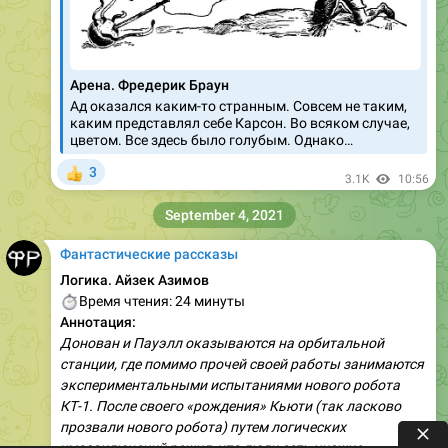
Арена. Фредерик Браун
Ад оказался каким-то странным. Совсем не таким,
каким представлял себе Карсон. Во всяком случае,
цветом. Все здесь было голубым. Однако…
3
👍
3.1K
10:56
September 4, 2021
Фантастические рассказы
Логика. Айзек Азимов
⏱
Время чтения: 24 минуты
Аннотация:
Донован и Пауэлл оказываются на орбитальной
станции, где помимо прочей своей работы занимаются
экспериментальными испытаниями нового робота
КТ-1. После своего «рождения» Кьюти (так ласково
прозвали нового робота) путем логических