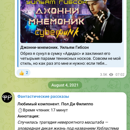
Джонни-мнемоник. Уильям Гибсон
Обрез я сунул в сумку «Адидас» и заклинил его
четырьмя парами теннисных носков. Совсем не мой
стиль, но как раз это мне и нужно: если тебя…
2
👍
3.5K
07:02
August 4, 2021
Фантастические рассказы
Любимый компонент. Пол Ди Филиппо
⏱
Время чтения: 17 минут
Аннотация:
Случилась трагедия невероятного масштаба —
зловредная дикая жизнь под названием Урбластема