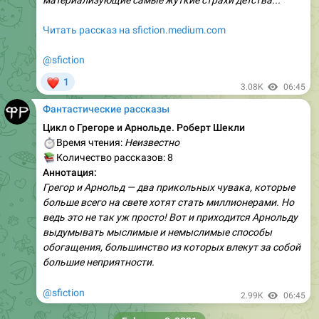
материализующие самые жуткие страхи детства...
Читать рассказ на sfiction.medium.com
@sfiction
❤
1
3.08K
06:45
Фантастические рассказы
Цикл о Грегоре и Арнольде. Роберт Шекли
⏱
Время чтения:
Неизвестно
📚
Количество рассказов: 8
Аннотация:
Грегор и Арнольд — два прикольных чувака, которые
больше всего на свете хотят стать миллионерами. Но
ведь это не так уж просто! Вот и приходится Арнольду
выдумывать мыслимые и немыслимые способы
обогащения, большинство из которых влекут за собой
большие неприятности.
@sfiction
2.99K
06:45