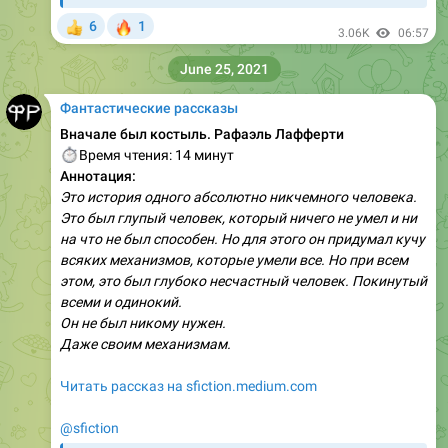
🔥
6
1
👍
3.06K
06:57
June 25, 2021
Фантастические рассказы
Вначале был костыль. Рафаэль Лафферти
⏱
Время чтения: 14 минут
Аннотация:
Это история одного абсолютно никчемного человека.
Это был глупый человек, который ничего не умел и ни
на что не был способен. Но для этого он придумал кучу
всяких механизмов, которые умели все. Но при всем
этом, это был глубоко несчастный человек. Покинутый
всеми и одинокий.
Он не был никому нужен.
Даже своим механизмам.
Читать рассказ на sfiction.medium.com
@sfiction