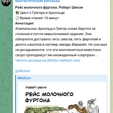
Фантастические рассказы
Рейс молочного фургона. Роберт Шекли
📚
Цикл о Грегоре и Арнольде
⏱
Время чтения: 16 минут
Аннотация:
Компаньоны Арнольд и Грегор снова берутся за
сложное и почти невыполнимое задание. Они
обязуются доставить пять смагов, пять фиргелей и
десять квиллов в систему звезды Вермойн. Но они еще
не догадываются, что эти инопланетные животные
скоро преподнесут им неожиданный «сюрприз»…
Читать рассказ на sfiction.medium.com
@sfiction
Medium