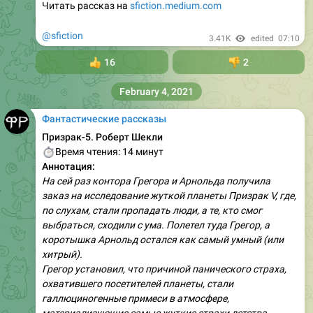
Читать рассказ на
sfiction.medium.com
@sfiction
3.41K
edited
07:10
👍
16
👎
2
February 4, 2021
Фантастические рассказы
Призрак-5. Роберт Шекли
⏱
Время чтения: 14 минут
Аннотация:
На сей раз контора Грегора и Арнольда получила
заказ на исследование жуткой планеты Призрак V, где,
по слухам, стали пропадать люди, а те, кто смог
выбраться, сходили с ума. Полетел туда Грегор, а
коротышка Арнольд остался как самый умный (или
хитрый).
Грегор установил, что причиной панического страха,
охватившего посетителей планеты, стали
галлюциногенные примеси в атмосфере,