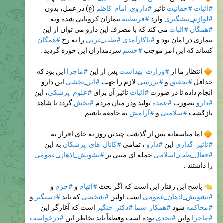
#اثبات
#حقانیت
تاثیر
#داروی_امام_کاظم
(ع) در عمل، بدون
#لوازم_پیشگیری
وارد
#قرنطینه
بیماران کرونایی شده وبه
#همگان
#اثبات
می کند که با مصرف این دارو می توان از این
بیماری در امان بود و
#ناکارآمدی
#طب_غربی
را به رخ
#همگان
کشاند که این امر موجب
#خشم
سردمداران این حوزه گردید .
انتظار ما از
#وزارت_بهداشت
پس از این
#ماجرا
این بود که
حداقل
#تحقیق
و
#بررسی
لازم را جهت
#اثر_بخشی
این دارو
انجام داده تا در صورت
#اثبات
تاثیر آن برای
#علوم_پزشکی
، این
#دارو
بصورت
#عمده
تولید ودر میان مردم
#پخش
گردد تا شاهد
بازگشت
#سلامتی
و
#آرامش
به جامعه باشیم .
اما متاسفانه پس از گذشت چندین روز به جای اقرار به
#تاثیر_گذاری
این
#دارو
، تمامی
#کانال_های_پزشکان
به این
#فعال_طب_اسلامی
حمله ای مبنی بر
#تشویش_اذهان_عمومی
را داشتند .
پاسخ این رفتار این است که اگر بحث
#اتهام
و
#جرم
و
#تشویش_اذهان_عمومی
است اولین
#شخصی
که باید
#دستگیر
و
#محاکمه
شود
#همکار_شما
#دکتر_چنگیز
است که آغازگر این
#ماجرا
واین
#تحدی
بوده است وقطعاً باید بخاطر این
#درخواست