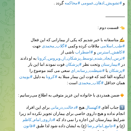
و
#تشویش_اذهان_عمومی
#محاکمه
گردد .
___________
قسمت دوم :
متاسفانه با خبر شدیم که یکی از بیمارانی که این فعال
#طب_اسلامی
ملاقات کرده وکمی
#گلاب_محمدی
جهت
#کاهش_استرس
و
#اضطراب
ناشی از
#ترس_ایجاد_شده_توسط_پزشکان_از_ویروس_کرونا
به او دادند
در
#بیمارستان
وتحت نظر
#پزشکان
فوت نمودند اما این بار
#پزشکان
با
#شیطنت_رسانه_ای
سعی می کنند موضوع را
اینگونه القا کنند که فوت این بیمار مبتلا به
#کرونا
به دلیل
#بوییدن
همان حداقل
#گلاب_محمدی
است :
ضمن همدردی با خانواده این عزیز متوفی به اطلاع می‌رسانیم :
1
جناب آقای
#کهنسال
هیچ
#دخالت_درمانی
برای این افراد
انجام نداده و هیچ داروی خاصی برای بیماران تجویز نکرده اند زیرا
شرایط بیمارستان این اجازه را نمی داد که
#داروی_امام_کاظم
(ع) و
#جامع_امام_رضا
(ع) به ایشان داده شود لذا طبق
#قانون