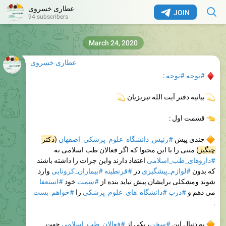
عطاری خسروی
JOIN
94 subscribers
March 24, 2020
عطاری خسروی
#توجه
#توجه
:
بیانیه دفتر آیت الله تبریزیان
💫
قسمت اول :
چندی پیش
#رئیس_دانشگاه_علوم_پزشکی_اصفهان
(
دکتر
چنگیز
) متنی را با این محتوا که اگر فعالان طب اسلامی به
#داروهای_طب_اسلامی
اعتقاد دارند واین جرات را داشته باشند
که بدون
#لوازم_پیشگیری
در
#قرنطینه
#بیماران_کرونایی
وارد
شوند ومشکلی برایشان پیش نیاید بنده از
#سمت
خود
#استعفا
می دهم و
#درب
#دانشگاه_های_علوم_پزشکی
را
#خواهم_بست
.
به دنبال این
#سخن
، یکی از
#فعالان_طب_اسلامی
جهت