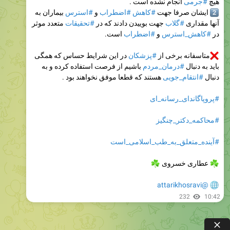
هیچ
#جرمی
انجام نشده است .
2
ایشان صرفا جهت
#کاهش
#اضطراب
و
#استرس
بیماران به
آنها مقداری
#گلاب
جهت بوییدن دادند که در
#تحقیقات
متعدد موثر
در
#کاهش_استرس
و
#اضطراب
است.
متاسفانه برخی از
#پزشکان
در این شرایط حساس که همگی
باید به دنبال
#درمان_مردم
باشیم از فرصت استفاده کرده و به
دنبال
#انتقام_جویی
هستند که قطعا موفق نخواهند بود .
#پروپاگاندای_رسانه_ای
#محاکمه_دکتر_چنگیز
#آینده_متعلق_به_طب_اسلامی_است
عطاری خسروی
☘
@attarikhosravi
232
10:42