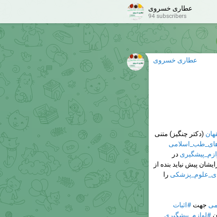
عطاری خسروی
94 subscribers
عطاری خسروی
هان
(دکتر چنگیز) متنی
های_طب_اسلامی
ازم_پیشگیری
در
شان پیش نیاید بنده از
ای_علوم_پزشکی
را
می
جهت
#اثبات
ن
#لوازم_پیشگیری