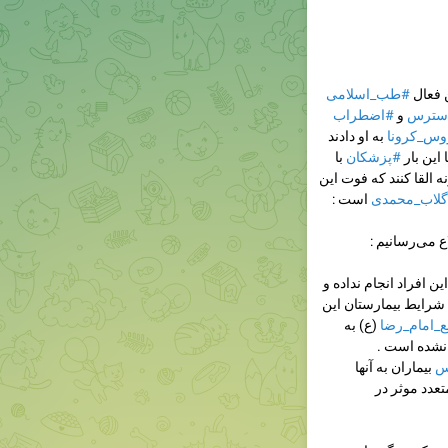
ن فعال
#طب_اسلامی
سترس
و
#اضطراب
وس_کرونا
به او دادند
این بار
#پزشکان
با
 القا کنند که فوت این
لاب_محمدی
است :
 می‌رسانیم :
ین افراد انجام نداده و
 شرایط بیمارستان این
_امام_رضا
(ع) به
نشده است .
س
بیماران به آنها
عدد موثر در