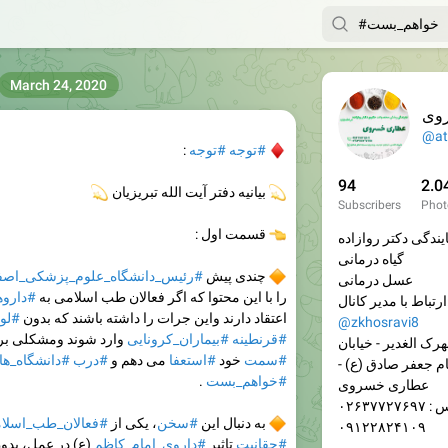
March 24, 2020
وی
@at
♦️
#توجه
#توجه
:
94
2.0
💫
بیانیه دفتر آیت الله تبریزیان
💫
Subscribers
Phot
👈
قسمت اول :
یندگی دکتر روازاده
گیاه درمانی
🔶
چندی پیش
#رئیس_دانشگاه_علوم_پزشکی_اصف
عسل درمانی
را با این محتوا که اگر فعالان طب اسلامی به
#دارو
 کانال:
اعتقاد دارند واین جرات را داشته باشند که بدون
#لو
@zkhosravi8
#قرنطینه
#بیماران_کرونایی
وارد شوند ومشکلی برای
رک الغدیر - خیابان
#سمت
خود
#استعفا
می دهم و
#درب
#دانشگاه_ه
م جعفر صادق (ع) -
#خواهم_بست
.
عطاری خسروی
۰۲۶۳۷۷۲۷۶
🔶
به دنبال این
#سخن
، یکی از
#فعالان_طب_اسلا
۰۹۱۲۲۸۲۴۱۰۹
#حقانیت
تاثیر
#داروی_امام_کاظم
(ع) در عمل، بدو