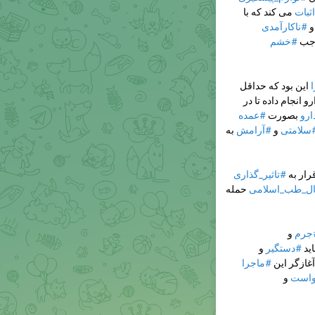
ثبات
می کند که با
و
#ناکارآمدی
وجب
#خشم
این بود که حداقل
و انجام داده تا در
ارو
بصورت
#عمده
سلامتی
و
#آرامش
به
رار به
#تاثیر_گذاری
ل_طب_اسلامی
حمله
جرم
و
اید
#دستگیر
و
غازگر این
#ماجرا
واست
و