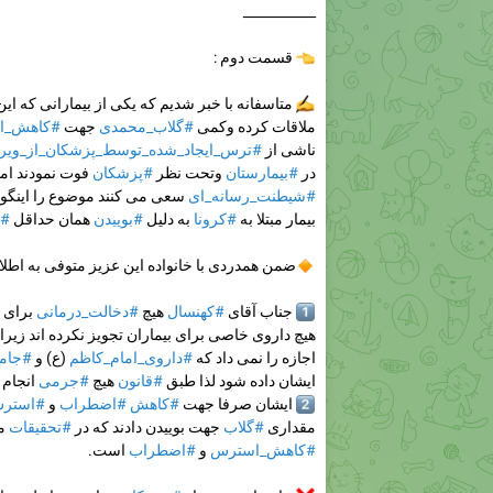
___________
👈
قسمت دوم :
✍️
متاسفانه با خبر شدیم که یکی از بیمارانی که ای
ملاقات کرده وکمی
#گلاب_محمدی
جهت
#کاهش_ا
ناشی از
#ترس_ایجاد_شده_توسط_پزشکان_از_ویر
در
#بیمارستان
وتحت نظر
#پزشکان
فوت نمودند اما 
#شیطنت_رسانه_ای
سعی می کنند موضوع را اینگونه
بیمار مبتلا به
#کرونا
به دلیل
#بوییدن
همان حداقل
#گ
🔸
ضمن همدردی با خانواده این عزیز متوفی به اطلاع
1️⃣
جناب آقای
#کهنسال
هیچ
#دخالت_درمانی
برای ا
هیچ داروی خاصی برای بیماران تجویز نکرده اند زیرا
اجازه را نمی داد که
#داروی_امام_کاظم
(ع) و
#جامع
ایشان داده شود لذا طبق
#قانون
هیچ
#جرمی
انجام 
2️⃣
ایشان صرفا جهت
#کاهش
#اضطراب
و
#استر
مقداری
#گلاب
جهت بوییدن دادند که در
#تحقیقات
مت
#کاهش_استرس
و
#اضطراب
است.