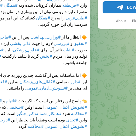
وارد
#قرنطینه
بیماران کرونایی شده وبه
#همگان
#ا
DOW
مصرف این دارو می توان از این بیماری در امان بود 
#طب_غربی
را به رخ
#همگان
کشاند که این امر م
About
Bl
سردمداران این حوزه گردید .
🔶
انتظار ما از
#وزارت_بهداشت
پس از این
#ماجرا
#تحقیق
و
#بررسی
لازم را جهت
#اثر_بخشی
این دار
صورت
#اثبات
تاثیر آن برای
#علوم_پزشکی
، این
#د
تولید ودر میان مردم
#پخش
گردد تا شاهد بازگشت
#
جامعه باشیم .
🔶
اما متاسفانه پس از گذشت چندین روز به جای اق
این
#دارو
، تمامی
#کانال_های_پزشکان
به این
#فعا
ای مبنی بر
#تشویش_اذهان_عمومی
را داشتند .
👈
پاسخ این رفتار این است که اگر بحث
#اتهام
و
#
#تشویش_اذهان_عمومی
است اولین
#شخصی
که ب
#محاکمه
شود
#همکار_شما
#دکتر_چنگیز
است که آ
واین
#تحدی
بوده است وقطعاً باید بخاطر این
#درخ
#تشویش_اذهان_عمومی
#محاکمه
گردد .