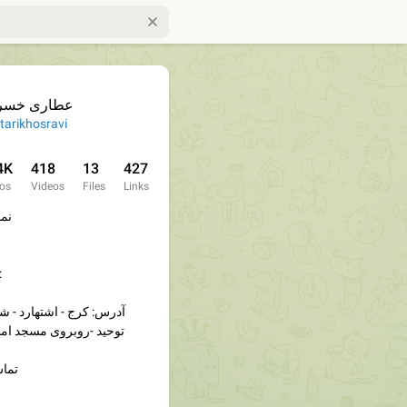
عطاری خسر
tarikhosravi
4K
418
13
427
os
Videos
Files
Links
نما
ارتباط با مدیر
آدرس: کرج - اشتهارد - شه
توحید -روبروی مسجد اما
تماس : ۹۷