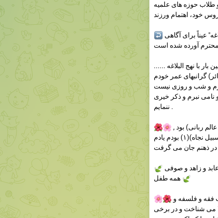
 طلاب حوزه های علمیه
در ذیل این بخش از مقدمه کتاب "سیری در نهج البلاغه" عیناً برای آگاهی
↩️
...... دريغ است در اين مقدمه از آن بزرگمردى كه مرا اولين بار با نهج البلاغه
ئر) گرانبهاى عمر خودم
رم و شب و روزى نيست
 نامى نبرم و ذكر خيرى
ننمايم .
به خود جرات مى دهم و مى گويم او به حقيقت يك ( عالم ربانى) بود ,
🌸
🌺
اما چنين جراتى ندارم كه بگويم من ( متعلم على سبيل نجاه)(١) بودم يادم
مرد اگر هست به جز ( عالم ربانى ) ن رهند نيست عابد و زاهد و صوفى
🍃
همه طفل
🍃
او هم فقيه بود و هم حكيم و هم اديب و هم طبيب فقه و فلسفه و
🌺
🌸
ا مى شناخت و در برخى