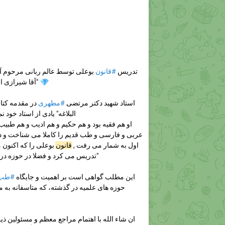
تدریس
#قانون
بوعلى توسط عالم ربانى مرحوم آق
آقا شيرازى اصفهانى قدس الله سره"
💎
استاد شهید دکتر مرتضی
#مطهری
در مقدمه کتا
البلاغه" يادى از استاد خود 
عربى و فارسى و طب قديم را كاملا مى شناخت و
اول به شمار مى رفت ,
قانون
بوعلى را كه اكنون 
تدريس مى كرد و فضلا در حوزه درسش شركت مى كردند"
این مطلب گواهی است بر اهمیت و جایگاه
#طب_
حوزه های علمیه در گذشته، که متاسفانه به 