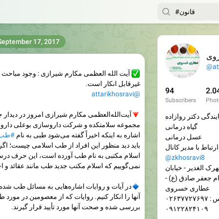
September 17, 2017
وی
@at
✅
آیت الله العظمی مکارم شیرازی : وجود مباحث 
غیرقابل انکار است.
94
2.0
@attarikhosravi
Subscribers
Phot
🔻
آیت‌الله‌العظمی مکارم شیرازی امروز در دیدار ج
یندگی دکتر روازاده
مجموعه سلامتکده و شرکت داروسازی بوعلی دارو (آ
گیاه درمانی
اشاره به اینکه اخیراً گفته می‌شود طبی به نام
#طب‌
عسل درمانی
باید دید منظور این افراد از طب اسلامی چیست؛ اگ
 کانال:
اسلام مکتبی به نام طب آورده است، این حرف در
@zkhosravi8
نمی‌گوییم که اسلام مکتب جدید طب مانند عقائد و ا
رک الغدیر - خیابان
م جعفر صادق (ع) -
🔹
در آیات و روایات اشاره‌هایی به مسائل طب شده 
عطاری خسروی
آنها را انکار کنیم. روایات که از معصومین در مورد 
۰۲۶۳۷۷۲۷۶
بررسی شده و صحت آنها مورد تأیید قرار گیرند.
۰۹۱۲۲۸۲۴۱۰۹