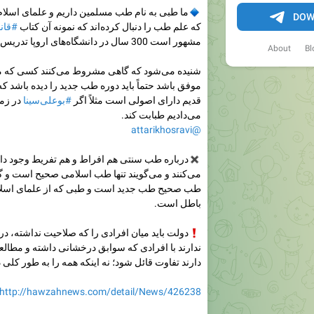
🔹
ما طبی به نام طب مسلمین داریم و علمای اسلام 
DOW
که علم طب را دنبال کرده‌اند که نمونه آن کتاب
#قان
مشهور است 300 سال در دانشگاه‌های اروپا تدریس می‌شده است.
About
Bl
شنیده می‌شود که گاهی مشروط می‌کنند کسی که م
موفق باشد حتماً باید دوره طب جدید را دیده باشد
قدیم دارای اصولی است مثلاً اگر
#بوعلی‌سینا
در زما
می‌دادیم طبابت کند.
@attarikhosravi
✖️
درباره طب سنتی هم افراط و هم تفریط وجود دا
می‌کنند و می‌گویند تنها طب اسلامی صحیح است و گ
طب صحیح طب جدید است و طبی که از علمای اسل
باطل است.
❗️
دولت باید میان افرادی را که صلاحیت نداشته، د
ندارند با افرادی که سوابق درخشانی داشته و مطالعا
دارند تفاوت قائل شود؛ نه اینکه همه را به طور کلی د
http://hawzahnews.com/detail/News/426238