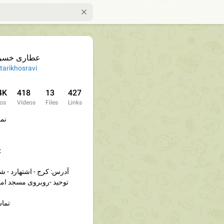
عطاری خسر
tarikhosravi
4K
418
13
427
os
Videos
Files
Links
نما
ارتباط با مدیر
آدرس: کرج - اشتهارد - شه
توحید -روبروی مسجد اما
تماس : ۹۷