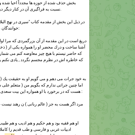
بخش حذف شده از حوزه ها مجدداً احیا شده و
نسبت به فراگیری آن در کنار دیگر دروس خود، اهتمام ورزند.
خوانندگان محترم آورده شده است:
آشنا ساخت و درك محضر او را همواره يكى از ( ذخا
كه حاضر نيستم با هيچ چيز معاوضه كنم مى شما
كه خاطره اش در نظرم مجسم نگردد , يادى نكنم و
هست كه در برخورد با او همواره اين بيت سعدى در ذهنم جان مى گرفت :
ادبيات عربى و فارسى و طب قديم را كامل