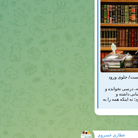
 است/ جلوی ورود
ه، درسی نخوانده و
انی داشته و
 نه اینکه همه را به
عطاری خسروی