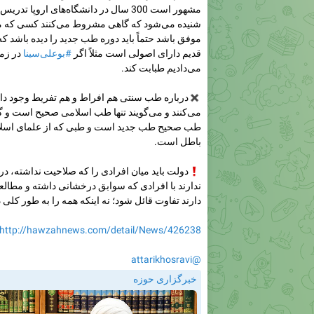
مشهور است 300 سال در دانشگاه‌های اروپا تدریس می‌شده است.
شنیده می‌شود که گاهی مشروط می‌کنند کسی که م
موفق باشد حتماً باید دوره طب جدید را دیده باشد
قدیم دارای اصولی است مثلاً اگر
#بوعلی‌سینا
در زما
می‌دادیم طبابت کند.
✖️
درباره طب سنتی هم افراط و هم تفریط وجود دا
می‌کنند و می‌گویند تنها طب اسلامی صحیح است و گ
طب صحیح طب جدید است و طبی که از علمای اسل
باطل است.
❗️
دولت باید میان افرادی را که صلاحیت نداشته، د
ندارند با افرادی که سوابق درخشانی داشته و مطالعا
دارند تفاوت قائل شود؛ نه اینکه همه را به طور کلی د
http://hawzahnews.com/detail/News/426238
@attarikhosravi
خبرگزاری حوزه