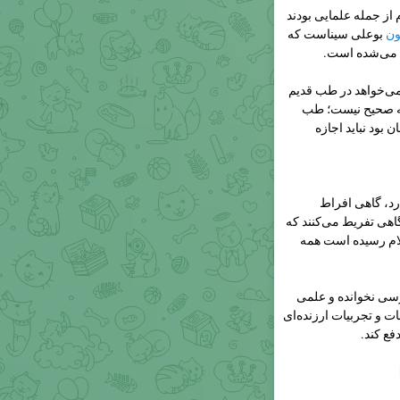
از جمله علمایی بودند
ون
بوعلی سیناست که
ی‌خواهد در طب قدیم
 که صحیح نیست؛ طب
ن بود نباید اجازه
رد، گاهی افراط
اهی تفریط می‌کنند که
ام رسیده است همه
رسی نخوانده و علمی
ت و تجربیات ارزنده‌ای
فع کند.