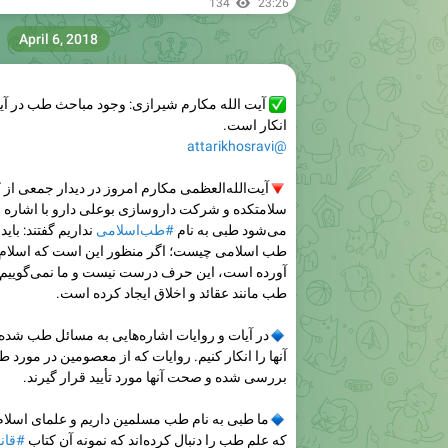
134
23:26
April 6, 2018
✅
آیت الله مکارم شیرازی: وجود مباحث طب در آیا
انکار است.
@attarikhosravi
🔻
آیت‌الله‌العظمی مکارم امروز در دیدار جمعی از
سلامتکده و شرکت داروسازی بوعلی دارو با اشاره به 
می‌شود طبی به نام
#طب‌اسلامی
نداریم گفتند: باید
طب اسلامی چیست؛ اگر منظور این است که اسلام 
آورده است، این حرف درست نیست و ما نمی‌گوییم 
طب مانند عقائد و اخلاق ایجاد کرده است.
🔹
در آیات و روایات اشاره‌هایی به مسائل طب شده 
آنها را انکار کنیم. روایات که از معصومین در مورد 
بررسی شده و صحت آنها مورد تأیید قرار گیرند.
🔹
ما طبی به نام طب مسلمین داریم و علمای اسلام 
که علم طب را دنبال کرده‌اند که نمونه آن کتاب
#قان