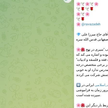
🌸
🕊
🌸
🕊
🌸
🕊
🌹
🕊
🌹
🌸
🕊
🌸
🕊
🌹
🌸
@ravazadeh
اى حاج ميرزا على
💎
ب "سیری در نهج
🌺
🌸
نموده و اشاره می کند که
"او هم فقيه بود و هم حكيم و هم اديب و هم طبيب فقه و فلسفه و ادبيات
 در برخى متخصص درجه
مدرس ندارد او به خوبى
اسلامی
ایرانی در
⬅️
مرور زمان به فراموشی
سپرده شده است.
ان شاء الله با اهتمام مراجع معظم و مسئولین ذیربط بار دیگر این
🌺
🌸