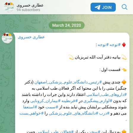
عطاری خسروی
JOIN
94 subscribers
March 24, 2020
عطاری خسروی
#توجه
#توجه
:
بیانیه دفتر آیت الله تبریزیان
💫
قسمت اول :
چندی پیش
#رئیس_دانشگاه_علوم_پزشکی_اصفهان
(دکتر
چنگیز) متنی را با این محتوا که اگر فعالان طب اسلامی به
#داروهای_طب_اسلامی
اعتقاد دارند واین جرات را داشته باشند
که بدون
#لوازم_پیشگیری
در
#قرنطینه
#بیماران_کرونایی
وارد
شوند ومشکلی برایشان پیش نیاید بنده از
#سمت
خود
#استعفا
می دهم و
#درب
#دانشگاه_های_علوم_پزشکی
را
#خواهم_بست
.
به دنبال این
#سخن
، یکی از
#فعالان_طب_اسلامی
جهت