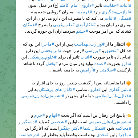
#اثبات
#حقانیت
تاثیر
#داروی_امام_کاظم
(ع) در عمل، بدون
#لوازم_پیشگیری
وارد
#قرنطینه
بیماران کرونایی شده وبه
#همگان
#اثبات
می کند که با مصرف این دارو می توان از این
بیماری در امان بود و
#ناکارآمدی
#طب_غربی
را به رخ
#همگان
کشاند که این امر موجب
#خشم
سردمداران این حوزه گردید .
انتظار ما از
#وزارت_بهداشت
پس از این
#ماجرا
این بود که
حداقل
#تحقیق
و
#بررسی
لازم را جهت
#اثر_بخشی
این دارو
انجام داده تا در صورت
#اثبات
تاثیر آن برای
#علوم_پزشکی
، این
#دارو
بصورت
#عمده
تولید ودر میان مردم
#پخش
گردد تا شاهد
بازگشت
#سلامتی
و
#آرامش
به جامعه باشیم .
اما متاسفانه پس از گذشت چندین روز به جای اقرار به
#تاثیر_گذاری
این
#دارو
، تمامی
#کانال_های_پزشکان
به این
#فعال_طب_اسلامی
حمله ای مبنی بر
#تشویش_اذهان_عمومی
را داشتند .
پاسخ این رفتار این است که اگر بحث
#اتهام
و
#جرم
و
#تشویش_اذهان_عمومی
است اولین
#شخصی
که باید
#دستگیر
و
#محاکمه
شود
#همکار_شما
#دکتر_چنگیز
است که آغازگر این
#ماجرا
واین
#تحدی
بوده است وقطعاً باید بخاطر این
#درخواست