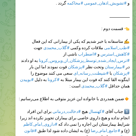
و
#تشویش_اذهان_عمومی
#محاکمه
گردد .
___________
قسمت دوم :
متاسفانه با خبر شدیم که یکی از بیمارانی که این فعال
#طب_اسلامی
ملاقات کرده وکمی
#گلاب_محمدی
جهت
#کاهش_استرس
و
#اضطراب
ناشی از
#ترس_ایجاد_شده_توسط_پزشکان_از_ویروس_کرونا
به او دادند
در
#بیمارستان
وتحت نظر
#پزشکان
فوت نمودند اما این بار
#پزشکان
با
#شیطنت_رسانه_ای
سعی می کنند موضوع را
اینگونه القا کنند که فوت این بیمار مبتلا به
#کرونا
به دلیل
#بوییدن
همان حداقل
#گلاب_محمدی
است :
ضمن همدردی با خانواده این عزیز متوفی به اطلاع می‌رسانیم :
1
جناب آقای
#کهنسال
هیچ
#دخالت_درمانی
برای این افراد
انجام نداده و هیچ داروی خاصی برای بیماران تجویز نکرده اند زیرا
شرایط بیمارستان این اجازه را نمی داد که
#داروی_امام_کاظم
(ع) و
#جامع_امام_رضا
(ع) به ایشان داده شود لذا طبق
#قانون