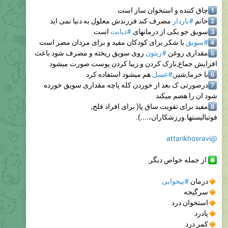
1
چاق کننده و استخوان ساز است
2
خانم
#باردار
مصرف کند فرزندش معلول به دنیا نمی اید
3
سویق جو یکی از درمانهای
#دیابت
است
4
#سویق
با شکر برای کودکان مفید و برای مردان مضر است
5
مقداری روغن
#زیتون
روی سویق ریخته و مصرف شود باعث
افزایش جماع,نازک کردن و زیبا کردن پوست صورت میشود
6
با خرما,شیر,
#عسل
هم میشود استفاده کرد
7
درصورتی ک بعد از خوردن کله پاچه مقداری سویق خورده
شود ان را هضم میکند
8
مفید برای تقویت ساق پا( برای افراد فلج,
فوتبالیستها.ورزشکاران،....).
@attarikhosravi
از جمله خواص دیگر
درمان
#بیخوابی
سرگیجه
استخوان درد
پادرد
کمر درد