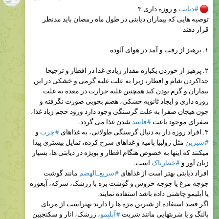
#دیابت
و روزه داری ۳
توصیه هایی که بیماران دیابتی در طول ماه رمضان باید مدنظر
قرار دهند
۱. پرهیز از رفت و آمد در هوای آلوده
۲. پرهیز از خوردن یکباره مقدار زیادی غذا در افطار و ترجیحا
جداکردن شام و افطار، زیرا به علت غلبه گرمی و خشکی در این
بیماران و گرم بودن کبد همچنین غلبه حرارت در معده به علت
روزه داری و ایجاد ثانویه خشکی، هضم بخوبی صورت نگرفته و
چون هیجان صفرا به علت گرسنگی وجود دارد ورود حجم زیاد غذا،
صفرای موجود باعث
#فاسد
شدن غذا می گردد.
۳. افراد روزه دار به دنبال گرسنگی طولانی، به غذاهای
#چرب
و
#شیرین
مثل زولبیا بامیه و غذاهای سرخ کرده، تمایل بیشتری پیدا
میکنند که اینها به خصوص هنگام افطار و بویژه در دیابتی ها، بسیار
زیان آور و
#خطرناک
است.
افراد دیابتی بهتر است از غذاهای
#سریع_الهضم
مانند گوشت
جوجه مرغ یا جوجه خروس و گوشت بره با زرشک، سرکه، آبغوره
یا آبلیمو چاشنی داده باشد استفاده نمایند.
اگر قصد استفاده از شیرین مزه ها را دارند بهتراست از مربای
بالنگ و یا شربتهایی مانند شربت
#آبلیمو
، زرشک، انار و سکنجبین