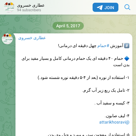
عطاری خسروی
JOIN
94 subscribers
April 5, 2017
عطاری خسروی
#
آموزش
#حمام
چهل دقیقه ای درمانی!
حمام ۴۰ دقیقه ای یک حمام درمانی کامل و بسیار مفید برای
بدن است
۱- استفاده از نوره (بعد از ۴-۵ دقیقه نوره شسته شود.)
۲- تامل یک ربع زیر آب گرم.
۳- کیسه و سفید آب .
۴- لیف صابون.
@attarikhosravi
۵- استفاده از معجون سدر و مورد و حنا روی بدن.