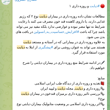
#دیابت
و روزه داری ۱
مطالعات نشان داده روزه داری در بیماران
دیابت
نوع ۲ که رژیم
غذایی دارند، یا داروی کاهنده قند خون مصرف می کنند با رعایت
شرایط نه تنها مضر نبوده و عوارضی ندارد بلکه مفید نیز می تواند
باشد چرا که باعث
#افزایش_حساسیت_به_انسولین
در بافت های
بدن می شود.
به علاوه روزه داری در بیمارانی که در آستانه و مستعد
دیابت
هستند می تواند به عنوان روشی برای
#پیشگیری
از ابتلا به
دیابت
مورد استفاده قرار گیرد.
در ادامه شرایط منع روزه داری در بیماران دیابتی را شرح
خواهیم داد‌.
منابع:
تغذیه و روزه داری از دیدگاه طب ایرانی اسلامی
روزه داری و
دیابت
, مجله
دیابت
و لیپید ایران
بررسی تاثیر روزه داری برمیزان قندخون در بیماران
دیابت
نوع۲
اثر روزه داری اسلامی بر وضعیت متابولیک بیماران دیابتی نوع
۲