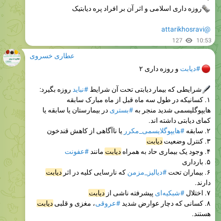
روزه داری اسلامی و اثر آن بر افراد پره دیابتیک
@attarikhosravi
127
10:53
عطاری خسروی
#دیابت
و روزه داری ۲
شرایطی که بیمار دیابتی تحت آن شرایط
#نباید
روزه بگیرد:
۱. کسانیکه در طول سه ماه قبل از ماه مبارک سابقه
هایپوگلیسمی شدید منجر به
#بستری
در بیمارستان یا سابقه یا
کمای دیابتی داشته اند.
۲. سابقه
#هایپوگلایسمی_مکرر
یا ناآگاهی از کاهش قندخون
۳. کنترل وضعیت
دیابت
۴. وجود یک بیماری حاد به همراه
دیابت
مانند
#عفونت
۵. بارداری
۶. بیماران تحت
#دیالیز_مزمن
که نارسایی کلیه در اثر
دیابت
دارند.
۷. اختلال
#شبکیه‌ای
پیشرفته ناشی از
دیابت
۸. کسانی که دچار عوارض شدید
#عروقی
، مغزی و قلبی
دیابت
هستند.