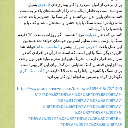
برای برخی از انواع سردرد و اکثر بیماری‌های
#مغزی
بسیار
سودمند است به‌خاطر اینکه ماده را از قسمت‌های بالا‌تر به‌سمت
قسمت‌های پایین بدن می‌کشاند و اگر سنگ‌پا‌، خشن‌تر باشد جذب
ماده زیاد‌تر است؛ سنگ پا باید خشن و متخلخل باشد و کف پا و
پاشنه پا را با آن بمالند.
کسانی که دچار
#دیابت
نوع 2 هستند، اگر روزانه به‌مدت 10 دقیقه
سنگ پا بزنند، باعث تنظیم انسولین خونشان خواهد شد همچنین
این عمل باعث
#چربی‌_سوزی
بیشتر و
#تناسب_اندام
خواهد شد.
کاربرد دیگر سنگ‌پا این است که استفاده از آن در افرادی که در
سن رشد قرار دارند‌، با تحریک هیپوفیز مغز و تولید هورمون رشد،
به افزایش قدشان کمک شایانی می‌کند؛ برای این کار بهتر است
برای سنگ پا کشیدن‌، پاها را به‌مدت 15 دقیقه در
#آب_نمک_گرم
نگهداری کرده و سپس به انجام این کار بپردازید.
https://www.tasnimnews.com/fa/news/1396/05/22/1490
612/%D9%82%D8%AF-%D8%AE%D9%88%D8%AF-
%D8%B1%D8%A7-%D8%A8%D8%A7-
%D8%B3%D9%86%DA%AF-%D9%BE%D8%A7-
%D8%B2%D8%AF%D9%86-
%D8%A7%D9%81%D8%B2%D8%A7%DB%8C%D8%B4-
%D8%AF%D9%87%DB%8C%D8%AF