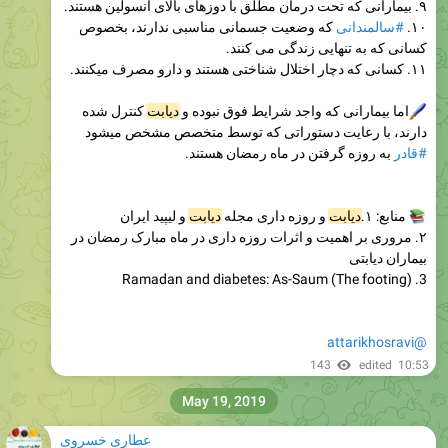
۹. بیمارانی که تحت درمان مطلق با دوزهای بالای انسولین هستند.
۱۰.
#سالمندانی
که وضعیت جسمانی مناسبی ندارند، بخصوص
کسانی که به تنهایی زندگی می کنند.
۱۱. کسانی که دچار اختلال شناختی هستند و دارو مصرف میکنند.
اما بیمارانی که واجد شرایط فوق نبوده و
دیابت
کنترل شده
دارند، با رعایت دستوراتی که توسط متخصص مشخص میشود
#قادر
به روزه گرفتن در ماه رمضان هستند.
منابع: ۱.
دیابت
و روزه داری مجله
دیابت
و لیپید ایران
۲. مروری بر اهمیت و اثرات روزه داری در ماه مبارک رمضان در
بیماران دیابتی
3. Ramadan and diabetes: As-Saum (The footing)
@attarikhosravi
143
edited
10:53
May 19, 2019
عطاری خسروی