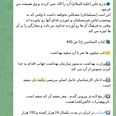
پدرم علي (عليه السلام) آرد را الك نمي كردند و وي هميشه مي
فرمود:
اين امت (مسلمانان) مشكلي نخواهند داشت تا وقتي كه به
پوشيدن لباس غيرمسلمان و خوردن غذاي آنها رو نياورده اند.
وقتي به فرهنگ آن ها رو آوردند خداوند نيز ذلت و بيچارگي را بر آن
ها چيره مي كند.
كتاب المحاسن ج2 ص 440
ذلت میلیون ها نفر با آرد سفید بهداشت
وزارت بهداشت بدستور سازمان بهداشت جهانی اقدام به جدا
کردن سبوس از آرد می کند.
به اذعان کارشناسان عامل اصلی مریضی
دیابت
نان سفید
است.
از پنج لایه ی بیرونی گندم ، مغز سفید آن که سفید است
،کربوهیدرات خالص(قند) هست.
#دیابت
در ایران در مدت یکسال 24 هزار کشته و 100 هزار