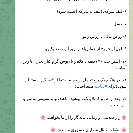
۶- لیف سرکه. (لیف به سرکه آغشته شود)
۷- غسل.
۸- روغن مالی با روغن زیتون.
۹- قبل از خروج از حمام پاها را زیر آب سرد بگیرید.
۱۰- استراحت ۲۰ دقیقه با کلاه و بالاپوش گرم کنار بخاری یا زیر
آفتاب.
۱۱- در هنگام یک ربع تحمل در حمام، حتما از
#سنگ_پا
استفاده
شود. (برای
#دیابت
مفید است)
۱۲- بعد از حمام کاملا بالاتنه پوشیده باشد، نباید نسیمی به سر و
بدن بخورد.
راز سلامتی و زیبایی ماندگار را از ما بخواهید.
🌸
لطفا به کانال عطاری خسروی بپیوندید.
🌸