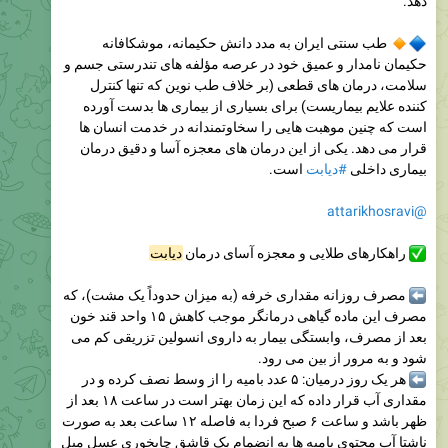
دهد.
طب سنتی ایران به مدد دانش حکیمانه، موشکافانه
حکیمان نامدار و عمیق خود در عرصه مؤلفه های تندرستی جسم و
سلامت، درمان های قطعی (بر خلاف طب نوین که تنها کنترل
کننده علایم بیماریست) برای بسیاری از بیماری ها بدست آورده
است که چنین موهبت هایی را سخاوتمندانه در خدمت انسان ها
قرار می دهد. یکی از این درمان های معجزه آسا و دقیق درمان
بیماری داخلی
#دیابت
است.
@attarikhosravi
راهکارهای طلایی و معجزه آسای درمان
دیابت
مصرف روزانه مقداری خرفه (به میزان حدوداً یک مشت)، که
مصرف این ماده گیاهی درمانگر موجب کاهش ۱۵ واحد قند خون
بعد از مصرف، وابستگی بیمار به داروی انسولین تزریقی کم می
شود و به مرور از بین می رود.
هر یک روز درمیان: ۵ عدد بامیه را از وسط نصف کرده و در
مقداری آب قرار داده که این زمان بهتر است در ساعت ۱۸ بعد از
ظهر باشد و ساعت ۶ صبح فردا به فاصله ۱۲ ساعت بعد به صورت
ناشتا آب محتوی بامیه ها به انضمام یک قاشق چایخوری عسل میل