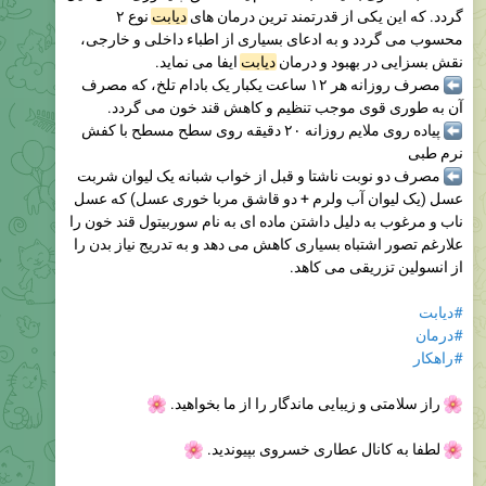
گردد. که این یکی از قدرتمند ترین درمان های
دیابت
نوع ۲
محسوب می گردد و به ادعای بسیاری از اطباء داخلی و خارجی،
نقش بسزایی در بهبود و درمان
دیابت
ایفا می نماید.
مصرف روزانه هر ۱۲ ساعت یکبار یک بادام تلخ، که مصرف
آن به طوری قوی موجب تنظیم و کاهش قند خون می گردد.
پیاده روی ملایم روزانه ۲۰ دقیقه روی سطح مسطح با کفش
نرم طبی
مصرف دو نوبت ناشتا و قبل از خواب شبانه یک لیوان شربت
عسل (یک لیوان آب ولرم + دو قاشق مربا خوری عسل) که عسل
ناب و مرغوب به دلیل داشتن ماده ای به نام سوربیتول قند خون را
علارغم تصور اشتباه بسیاری کاهش می دهد و به تدریج نیاز بدن را
از انسولین تزریقی می کاهد.
#دیابت
#درمان
#راهکار
راز سلامتی و زیبایی ماندگار را از ما بخواهید.
🌸
لطفا به کانال عطاری خسروی بپیوندید.
🌸