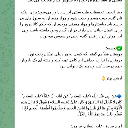
بعضى از اطبا بیماران خود را با سبوس گندم معالجه مى‏‌کنند.
دبیر انجمن تحقیقات طب سنتی ایران یادآور می‌شود: براى اینکه
نان گندم خوب هضم و جذب شود و مواد مفید آن به سلول‏‌هاى بدن
برسد باید دیاستازها و مواد معدنى موجود آن که حکم کاتالیزور را
براى اعمال حیاتى بدن دارند در آرد گندم وجود داشته باشند ولى
این‏ موارد نیز در قشر گندم یعنى در سبوس موجودند
توصیه:
دوستان قبلاً هم گفتم اگه کسی به هر دلیلی امکان پخت نون
درمنزل را ندارند حداقل آرد کامل تهیه کنند و هفته ای یک یادوبار
خمیردرست کنند وبدهند یک نانوایی بپزد

ازهیچ بهتر
عنْ أَبِي عَبْدِ اللَّهِ (عليه السلام) عَنْ آبَائِهِ أَنَّ عَلِيّاً (عليه السلام)
كَانَ لَا يُنْخَلُ لَهُ الدَّقِيقُ وَ كَانَ عَلِيٌّ (عليه السلام) يَقُولُ لَا تَزَالُ هَذِهِ
الْأُمَّةُ بِخَيْرٍ مَا لَمْ يَلْبَسُوا لِبَاسَ الْعَجَمِ وَ يَطْعَمُوا أَطْعِمَةَ الْعَجَمِ فَإِذَا
فَعَلُوا ذَلِكَ ضَرَبَهُمُ اللَّهُ بِالذُّلِّ.
امام صادق -عليه السلام- فرمود: