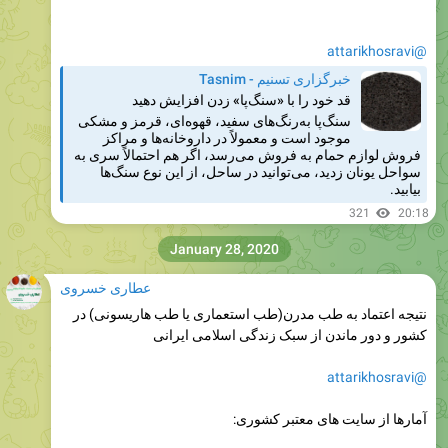
@attarikhosravi
خبرگزاری تسنیم - Tasnim
قد خود را با «سنگ‌پا» زدن افزایش دهید
سنگ‌پا به‌رنگ‌های سفید، قهوه‌ای، قرمز و مشکی
موجود است و معمولاً در داروخانه‌ها و مراکز
فروش لوازم حمام به فروش می‌رسد، اگر هم احتمالاً سری به
سواحل یونان زدید، می‌توانید در ساحل، از این نوع سنگ‌ها
بیابید.
321
20:18
January 28, 2020
عطاری خسروی
نتیجه اعتماد به طب مدرن(طب استعماری یا طب هاریسونی) در
کشور و دور ماندن از سبک زندگی اسلامی ایرانی
@attarikhosravi
آمارها از سایت های معتبر کشوری: