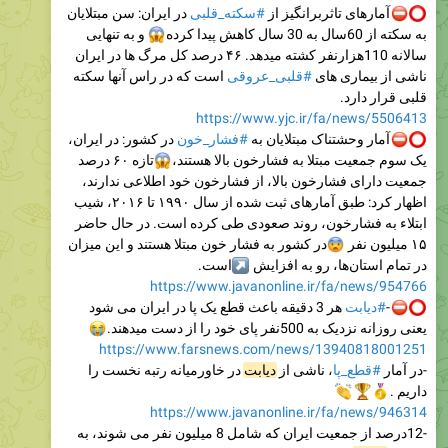
در ایران: سن مبتلایان
#سکته_قلبی
آمارهای تاثربرانگیز از
و به تنهایی
😱
به سکته از 60سال به 30 سال کاهش پیدا کرده
سالانه 110هزارنفر کشته میدهد. ۴۶ درصد کل مرگ ها در ایران
است که در راس آنها سکته
#قلبی_عروقی
ناشی از بیماری های
قلبی قرار دارد.
https://www.yjc.ir/fa/news/5506413
در کشور: در ایران،
#فشار_خون
آمار وحشتناک مبتلایان به
تازه ۶۰ درصد
😱
یک سوم جمعیت مبتلا به فشارخون بالا هستند،
جمعیت دارای فشارخون بالا، از فشارخون خود اطلاعی ندارند،
اظهار کرد: طبق آمار‌های ثبت شده از سال ۱۹۹۰ تا ۲۰۱۶، شیب
ابتلاء به فشارخون، روند صعودی طی کرده است. در حال حاضر
در کشور به فشار خون مبتلا هستند و این میزان

۱۵ میلیون نفر
است.
↗️
در تمام استان‌ها، رو به افزایش
https://www.javanonline.ir/fa/news/954766
هر 3 دقیقه باعث قطع یک پا در ایران می شود
#دیابت
-
😭
یعنی روزانه نزدیک به 500نفر پای خود را از دست میدهند.
https://www.farsnews.com/news/13940818001251
در خاورمیانه رتبه نخست را
دیابت
، ناشی از
#قطع_پا
-در آمار



داریم .
https://www.javanonline.ir/fa/news/946314
-12درصد از جمعیت ایران كه شامل 8 میلیون نفر می شوند، به