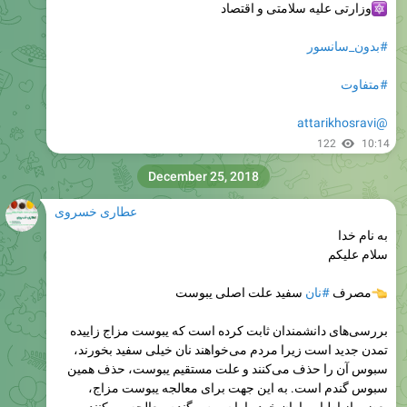
وزارتی علیه سلامتی و اقتصاد
#بدون_سانسور
#متفاوت
@attarikhosravi
122
10:14
December 25, 2018
عطاری خسروی
به نام خدا
سلام علیکم
مصرف
#نان
سفید علت اصلی یبوست
بررسی‌های دانشمندان ثابت کرده‌ است که یبوست مزاج زاییده
تمدن جدید است زیرا مردم مى‏‌خواهند نان خیلى سفید بخورند،
سبوس آن را حذف مى‏‌کنند و علت مستقیم یبوست، حذف همین
سبوس گندم است. به این جهت براى معالجه یبوست مزاج،