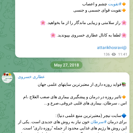
#تقویت
چشم و اعصاب
تقویت قوای جسمی و جنسی
راز سلامتی و زیبایی ماندگار را از ما بخواهید.
🌸
لطفا به کانال عطاری خسروی بپیوندید.
🌸
@attarikhosravi
136
11:41
May 27, 2018
عطاری خسروی
فواید روزه داری از معتبرترین سایتهای علمی جهان
تاثیر روزه در درمان و پیشگیری بیماری های صعب العلاج ،ام
اس ، سرطان، بیماری های قلبی عروقی،صرع و...
سایت نیچر (معتبرترین منبع علمی دنیا) :
برای درمان
#سرطان
خون نیاز به روش های جدیدی است. یکی از
این روش ها رژیم های غذایی محدود از جمله "روزه داری" است.