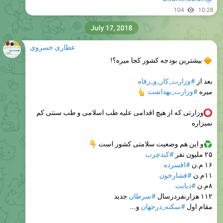
104
10:28
July 17, 2018
عطاری خسروی
بیشترین بودجه کشور کجا میره؟!
بعد از
#وزارت_کار_و_رفاه
میره
#وزارت_بهداشت
👆
وزارتی که از هیچ اقدامی علیه طب اسلامی و طب سنتی کم
نمیزاره
و این هم وضعیت سلامتی کشور است
👇
۲۵ ملیون نفر
#کبدچرب
۱۶ م.ن
#افسرده
۱۱م.ن
#فشارخون
۸م.ن
#دیابت
۱۱۲ هزارنفردرسال
#سرطان
جدید
مقام اول
#سکته_درجهان
و...