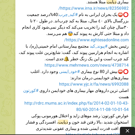
بیماری
دیابت
مبتلا هستند.
https://www.irna.ir/news/82356982/
یک بحران ایرانی به نام
#کبد_چرب
:40%‌درصد جمعیت
بزرگسال بالای ٤٠ سال، مبتلا به کبد چرب‌اند. در طول ٢٠ تا
٣٠‌سال چنان کبد را تخریب می‌کند که دیگر نمی‌شود کاری انجام
داد و مبتلا حتی کارش به پیوند کبد
😨
هم می‌رسد.
https://www.eghtesadonline.com/
رئیس بخش
#پیوند_کبد
مجتمع بیمارستانی امام خمینی(ره)، با
اشاره به انجام هزارمین پیوند کبد، گفت: شایع‌ترین علت پیوند کبد،
کبد چرب است و این یک زنگ خطر
🔔
جدی است.
https://www.mehrnews.com/news/4738714
بیش از 80 نوع بیماری
#خود_ایمنی
وجود دارد. اغلب
بیماری‌های خودایمنی درمان ندارند:
https://www.yjc.ir/fa/news/6992088
اصلی ترین داروهای مهار بیماری های خودایمن داروی
#کورتون
هست
http://rdrc.mums.ac.ir/index.php/fa/2014-02-01-10-43-
80/60-2014-11-08-10-01-54
عوارض کورتون: رشد موهای زاید و اختلال هورمونی،پوکی
استخوان شدید ،بالا رفتن قند خون و
دیابت
، افسردگی و فشار
خون، افت قدرت ایمنی شده و بیماری عفونی شدیدتری
https://article.tebyan.net/238344