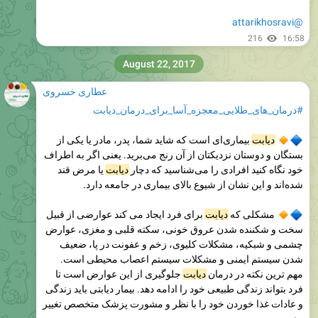
@attarikhosravi
216
16:58
August 22, 2017
عطاری خسروی
#درمان_های_طلایی_معجزه_آسا_برای_درمان_دیابت
دیابت
بیماری‌ای است که شاید شما، پدر، مادر یا یکی از
بستگان و دوستان نزدیکتان از آن رنج می‌برید. یعنی اگر به اطراف
خود نگاه کنید افرادی را می‌شناسید که دچار
دیابت
یا مرض قند
شده‌اند و این نشان از شیوع بالای بیماری در جامعه دارد.
مشکلی که
دیابت
برای فرد ایجاد می کند عوارضی از قبیل
سخت و شکننده شدن عروق خونی، سکته قلبی و مغزی، عوارض
چشمی و شبکیه، مشکلات کلیوی، زخم و عفونت در پا، ضعیف
شدن سیستم ایمنی و مشکلات سیستم اعصاب محیطی است.
مهم ترین نکته در درمان
دیابت
جلوگیری از این عوارض است تا
فرد بتواند زندگی طبیعی خود را ادامه دهد. بیمار دیابتی باید زندگی
و عادات غذا خوردن خود را با نظر و مشورت پزشک متخصص تغییر