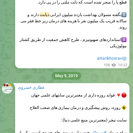
قطع پا را منجر شده است.که ذلت ملتی را در پی دارد.
بگفته مسولان بهداشت یازده میلیون ایرانی
دیابت
دارند.و
سالانه قریب یک میلیون نفر با هزینه های درمان زیر خط فقر می
روند.
استانداردهای صهیونیزم ، طرح کاهش جمعیت از طریق کشتار
بیولوژیکی
@attarikhosravi
108
10:22
May 9, 2019
عطاری خسروی
فواید روزه داری از معتبرترین سایتهای علمی جهان
روزه، روش پیشگیری و درمان بیماری های صعب العلاج
سایت نیچر (معتبرترین منبع علمی دنیا) :
برای درمان
#سرطان
خون نیاز به روش های جدیدی است. یکی از