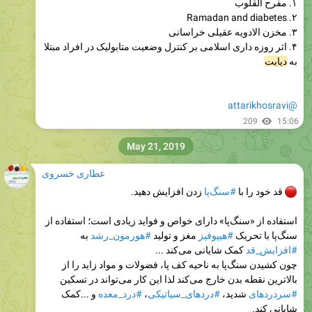
۱. مفرح القلوب
۲. Ramadan and diabetes
۳. مخزن الادویه عقیلی خراسانی
۴. اثر روزه داری اسلامی بر کنترل وضعیت متابولیک در افراد مبتلا
به
دیابت
@attarikhosravi
209
15:06
May 21, 2019
عطاری خسروی
قد خود را با
#سنگ‌پا
زدن افزایش دهید.
استفاده از «سنگ‌پا» دارای خواص و فواید زیادی است؛ استفاده از
سنگ‌پا با تحریک
#هیپوفیز
مغز و تولید
#هورمون_رشد
به
#افزایش_قد
کمک شایانی می‌کند ...
چون کشیدن سنگ‌پا به ناحیه کف پا‌، فضولات و مواد زاید را از
بالاترین نقطه بدن خارج می‌کند لذا این کار می‌تواند در تسکین
#سردردهای
شدید‌،
#دردهای_سیاتیکی
،
#درد_معده
و ...کمک
شایانی کند.