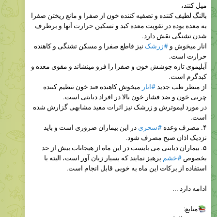
میل کنند،
بالنگ لطیف کننده و تصفیه کننده خون از صفرا و مانع ریختن صفرا
به معده بوده در تقویت معده کبد و تسکین حرارت آنها و برطرف
شدن تشنگی نقش دارد.
انار میخوش و
#زرشک
نیز قاطع صفرا و مسکن تشنگی و کاهنده
حرارت است.
آبلیموی تازه جوشش خون و صفرا را فرو مینشاند و مقوی معده و
کبدگرم است.
از منظر طب جدید
#انار
میخوش کاهنده قند خون تنظیم کننده
چربی خون و ضد فشار خون بالا در افراد دیابتی است.
در مورد لیموترش و زرشک نیز اثرات مفید مشابهی گزارش شده
است.
۴. مصرف وعده
#سحری
در این بیماران ضروری است و باید
نزدیک اذان صبح مصرف شود.
۵. بیماران دیابتی می بایست در این ماه از هیجانات بیش از حد
بخصوص
#خشم
پرهیز نمایند که بسیار زیان آور است، البته با
استفاده از برکات این ماه به خوبی قابل انجام است.
ادامه دارد ...
منابع: