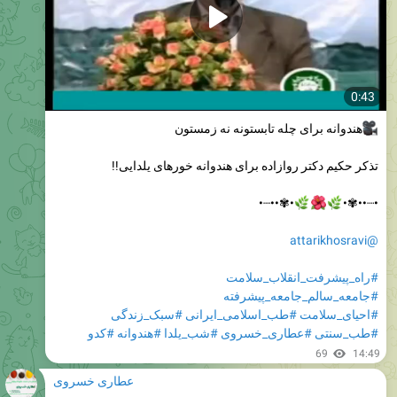
0:43
هندوانه برای چله تابستونه نه زمستون
تذکر حکیم دکتر روازاده برای هندوانه خورهای یلدایی!!
•✾••┈•



•┈••✾•
@attarikhosravi
#راه_پیشرفت_انقلاب_سلامت
#جامعه_سالم_جامعه_پیشرفته
#سبک_زندگی
#طب_اسلامی_ایرانی
#احیای_سلامت
#کدو
#هندوانه
#شب_یلدا
#عطاری_خسروی
#طب_سنتی
69
14:49
عطاری خسروی