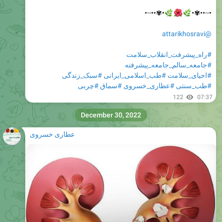
•✾••┈•



•┈••✾•
@attarikhosravi
#راه_پیشرفت_انقلاب_سلامت
#جامعه_سالم_جامعه_پیشرفته
#سبک_زندگی
#طب_اسلامی_ایرانی
#احیای_سلامت
#چربی
#سماق
#عطاری_خسروی
#طب_سنتی
122
07:37
December 30, 2022
عطاری خسروی