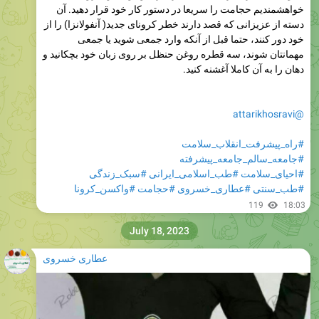
خواهشمندیم حجامت را سریعا در دستور کار خود قرار دهید. آن
دسته از عزیزانی که قصد دارند خطر کرونای جدید( آنفولانزا) را از
خود دور کنند، حتما قبل از آنکه وارد جمعی شوید یا جمعی
مهمانتان شوند، سه قطره روغن حنظل بر روی زبان خود بچکانید و
دهان را به آن کاملا آغشنه کنید.
@attarikhosravi
#راه_پیشرفت_انقلاب_سلامت
#جامعه_سالم_جامعه_پیشرفته
#احیای_سلامت
#طب_اسلامی_ایرانی
#سبک_زندگی
#طب_سنتی
#عطاری_خسروی
#حجامت
#واکسن_کرونا
119
18:03
July 18, 2023
عطاری خسروی