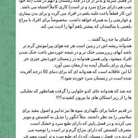
در فصل سرما و بدتر از آن در چله زمستان و آنهم در شب (که خود
شب هم دارای مزاج سرد و تر است) کاری کاملاً اشتباه می باشد.
این کار قطعاً باعث غلبه بلغم در افراد می گردد و برای بدن بیماری
و عوارضی را به همراه خواهد داشت. مخصوصاً برای افراد با مزاج
بلغمی یا سالمندان که بیشتر بلغم آنها را اذیت می کند.
حکمای ما چه زیبا گفتند …
هندوانه ریشه اش در زمین است هر چه هوای پیرامونش گرم تر
باشد آبهای زیرزمینی خنک تر و در نتیجه خوردنش باعث خنک شدن
افراد میشود، ولی همین هندوانه در زمستان خوردنش چیزی جز
بیماری برای یکسال آینده به ارمغان نمی آورد.
آیا این عاقلانه است که هندوانه ای که برای دمای 50 درجه آفریده
شده است در زمستان سرد خورده شود؟!
چه شد که هندوانه جای کدو حلوایی را گرفت همانطور که نعلبکی
ها را از زیر استکان های ما بیرون کشیدند؟!!!
در قدیم حکما برای نگهداری میوه ها نیز تدابیر و اصول مفید برای
سلامتی را مد نظر داشتند. مثلاً انگور را تبدیل به کشمش و مویز
می کردند و در فصل پاییز که دارای طبع سرد و خشک است
مصرف کشمش که دارای مزاج گرم و تر است را توصیه می
کردند و در فصل زمستان که دارای طبع سرد و تر است مصرف