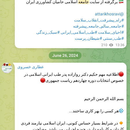
برگرفته از سایت
جامعه
🇮
اسلامی حامیان کشاورزی ایران
@attarikhosravi
#راه_پیشرفت_انقلاب_سلامت
#جامعه_سالم_جامعه_پیشرفته
#احیای_سلامت
#طب_اسلامی_ایرانی
#سبک_زندگی
#طب_سنتی
#شیطان_پرست
210
13:36
June 26, 2024
عطاری خسروی
اطلاعیه مهم حکیم دکتر روازاده پدر طب ایرانی اسلامی در
خصوص انتخابات دوره چهاردهم ریاست جمهوری
🔴
بسم الله الرحمن الرحیم
هر کسی را بهر کاری ساختند...
در شرایط بسیار حساس کنونی، ایران اسلامی نیازمند فردی
کاردان و کارنامه دار در حوزه اجرایی می باشد. مصلحت