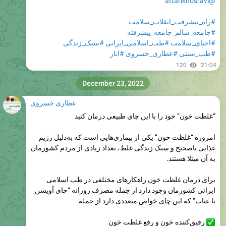
@attarikhosravi
#راه_پیشرفت_انقلاب_سلامت
#جامعه_سالم_جامعه_پیشرفته
#احیای_سلامت
#طب_اسلامی_ایرانی
#سبک_زندگی
#طب_سنتی
#عطاری_خسروی
#انار
120
21:04
December 23, 2022
عطاری خسروی
“غلظت خون” خود را با این چای طبیعی درمان کنید
امروزه “غلظت خون” یکی از بیماری‌هایی است که به‌دلیل رژیم
غذایی ناصحیح و سبک زندگی غلط، تعداد زیادی از مردم کشورمان
به آن مبتلا هستند.
برای درمان غلظت خون راهکارهای مختلفی در طب اسلامی
ایرانی کشورمان وجود دارد از جمله مصرف روزانه “چای آویشن
با عناب” که این چای خواص متعددی دارد از جمله:
رقیق‌کننده خون و رفع غلظت خون