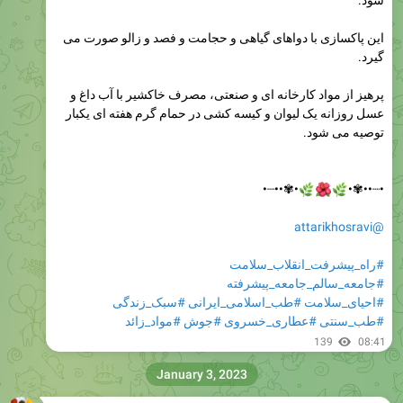
شود.
این پاکسازی با دواهای گیاهی و حجامت و فصد و زالو صورت می
گیرد.
پرهیز از مواد کارخانه ای و صنعتی، مصرف خاکشیر با آب داغ و
عسل روزانه یک لیوان و کیسه کشی در حمام گرم هفته ای یکبار
توصیه می شود.
•✾••┈•



•┈••✾•
@attarikhosravi
#راه_پیشرفت_انقلاب_سلامت
#جامعه_سالم_جامعه_پیشرفته
#سبک_زندگی
#طب_اسلامی_ایرانی
#احیای_سلامت
#مواد_زائد
#جوش
#عطاری_خسروی
#طب_سنتی
139
08:41
January 3, 2023