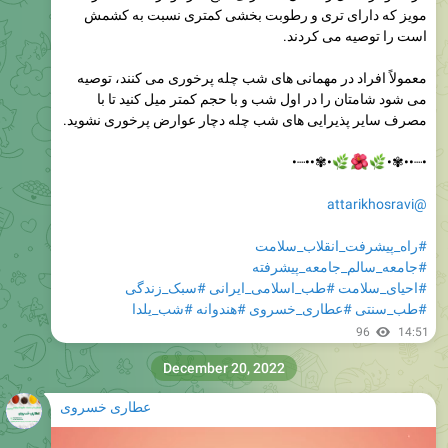
مویز که دارای تری و رطوبت بخشی کمتری نسبت به کشمش
است را توصیه می کردند.
معمولاً افراد در مهمانی های شب چله پرخوری می کنند، توصیه
می شود شامتان را در اول شب و با حجم کمتر میل کنید تا با
مصرف سایر پذیرایی های شب چله دچار عوارض پرخوری نشوید.
•✾••┈•



•┈••✾•
@attarikhosravi
#راه_پیشرفت_انقلاب_سلامت
#جامعه_سالم_جامعه_پیشرفته
#سبک_زندگی
#طب_اسلامی_ایرانی
#احیای_سلامت
#شب_یلدا
#هندوانه
#عطاری_خسروی
#طب_سنتی
96
14:51
December 20, 2022
عطاری خسروی