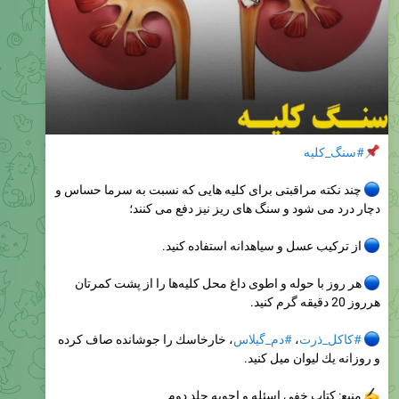
#سنگ_کلیه
چند نکته مراقبتی برای کلیه هایی که نسبت به سرما حساس و
دچار درد می شود و سنگ های ریز نیز دفع می کنند؛
از ترکیب عسل و سیاهدانه استفاده کنید.
هر روز با حوله و اطوی داغ محل کلیه‌ها را از پشت کمرتان
هرروز 20 دقيقه گرم کنید.
#كاكل_ذرت
،
#دم_گيلاس
، خارخاسك را جوشانده صاف كرده
و روزانه يك ليوان ميل كنيد.
منبع: کتاب خفی اسئله و اجوبه جلد دوم