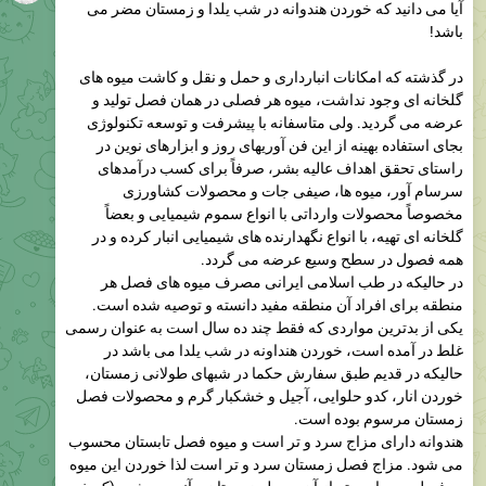
آیا می دانید که خوردن هندوانه در شب یلدا و زمستان مضر می
باشد!
در گذشته که امکانات انبارداری و حمل و نقل و کاشت میوه های
گلخانه ای وجود نداشت، میوه هر فصلی در همان فصل تولید و
عرضه می گردید. ولی متاسفانه با پیشرفت و توسعه تکنولوژی
بجای استفاده بهینه از این فن آوریهای روز و ابزارهای نوین در
راستای تحقق اهداف عالیه بشر، صرفاً برای کسب درآمدهای
سرسام آور، میوه ها، صیفی جات و محصولات کشاورزی
مخصوصاً محصولات وارداتی با انواع سموم شیمیایی و بعضاً
گلخانه ای تهیه، با انواع نگهدارنده های شیمیایی انبار کرده و در
همه فصول در سطح وسیع عرضه می گردد.
در حالیکه در طب اسلامی ایرانی مصرف میوه های فصل هر
منطقه برای افراد آن منطقه مفید دانسته و توصیه شده است.
یکی از بدترین مواردی که فقط چند ده سال است به عنوان رسمی
غلط در آمده است، خوردن هنداونه در شب یلدا می باشد در
حالیکه در قدیم طبق سفارش حکما در شبهای طولانی زمستان،
خوردن انار، کدو حلوایی، آجیل و خشکبار گرم و محصولات فصل
زمستان مرسوم بوده است.
هندوانه دارای مزاج سرد و تر است و میوه فصل تابستان محسوب
می شود. مزاج فصل زمستان سرد و تر است لذا خوردن این میوه