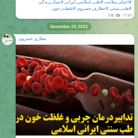
#احیای_سلامت
#طب_اسلامی_ایرانی
#سبک_زندگی
#طب_سنتی
#عطاری_خسروی
#غلظت_خون
108
17:47
December 25, 2022
عطاری خسروی