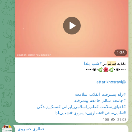
1:35
#شب_یلدا
در
سالم
تغذیه
•✾••┈•



•┈••✾•
@attarikhosravi
#راه_پیشرفت_انقلاب_سلامت
#جامعه_سالم_جامعه_پیشرفته
#سبک_زندگی
#طب_اسلامی_ایرانی
#احیای_سلامت
#شب_یلدا
#عطاری_خسروی
#طب_سنتی
105
21:03
عطاری خسروی