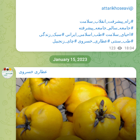
@attarikhoseavi
#راه_پیشرفت_انقلاب_سلامت
#جامعه_سالم_جامعه_پیشرفته
#احیای_سلامت
#طب_اسلامی_ایرانی
#سبک_زندگی
#طب_سنتی
#عطاری_خسروی
#چای_زنجبیل
123
18:04
January 15, 2023
عطاری خسروی