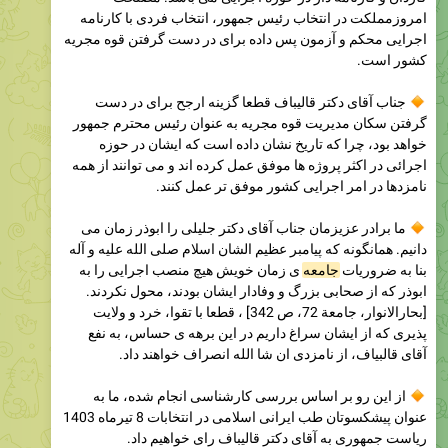
امروزمملکت در انتخاب رئیس جمهور، انتخاب فردی با کارنامه
اجرایی محکم و آزمون پس داده برای در دست گرفتن قوه مجریه
کشور است.
جناب آقای دکتر قالیباف قطعا گزینه ارجح برای در دست
گرفتن سکان مدیریت قوه مجریه به عنوان رئیس محترم جمهور
خواهد بود، چرا که تاریخ نشان داده است که ایشان در حوزه
اجرائی در اکثر پروژه ها موفق عمل کرده اند و می توانند از همه
نامزدها در امر اجرایی کشور موفق تر عمل کنند.
ما برادر عزیزمان جناب آقای دکتر جلیلی را ابوذر زمان می
دانیم. همانگونه که پیامبر عظیم الشان اسلام صلی الله علیه و آله
بنا به ضروریات
جامعه
ی زمان خویش هیچ منصب اجرایی را به
ابوذر که از صحابی بزرگ و وفادار ایشان بودند، محول نکردند.
[بحارالانوار، جامعة 72، ص 342] ، قطعا با تقوا، خرد و ولایت
پذیری که از ایشان سراغ داریم در این برهه ی حساس، به نفع
آقای قالبیاف، از نامزدی ان شا الله انصراف خواهند داد.
از این رو بر اساس بررسی کارشناسی انجام شده، ما به
عنوان پیشکسوتان طب ایرانی اسلامی در انتخابات 8 تیرماه 1403
ریاست جمهوری به آقای دکتر قالیباف رای خواهیم داد.