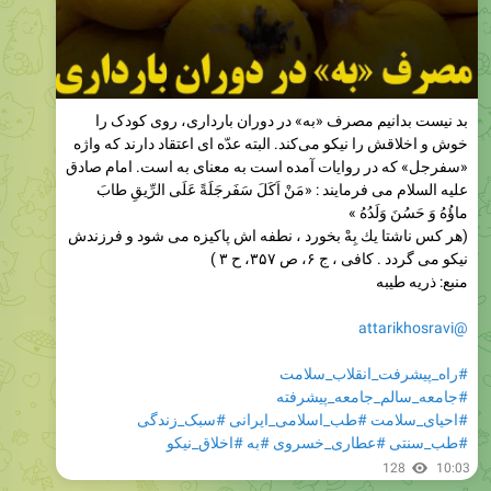
بد نیست بدانیم مصرف «به» در دوران بارداری، روی کودک را
خوش و اخلاقش را نیکو می‌کند. البته عدّه ای اعتقاد دارند که واژه
«سفرجل» که در روایات آمده است به معنای به است. امام صادق
عليه السلام می فرمایند : «مَنْ اَكَلَ سَفَرجَلَةً عَلَى الرِّيقِ طابَ
ماؤُهُ وَ حَسُنَ وَلَدُهُ »
(هر كس ناشتا يك بِهْ بخورد ، نطفه اش پاكيزه مى شود و فرزندش
نيكو مى گردد . كافى ، ج ۶، ص ۳۵۷، ح ۳ )
منبع: ذریه طیبه
@attarikhosravi
#راه_پیشرفت_انقلاب_سلامت
#جامعه_سالم_جامعه_پیشرفته
#احیای_سلامت
#طب_اسلامی_ایرانی
#سبک_زندگی
#طب_سنتی
#عطاری_خسروی
#به
#اخلاق_نیکو
128
10:03