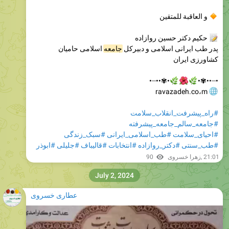
و العاقبة للمتقین
حکیم دکتر حسین روازاده
اسلامی حامیان
جامعه
پدر طب ایرانی اسلامی و دبیرکل
کشاورزی ایران
•✾••┈•



•┈••✾•
ravazadeh.co،m
#راه_پیشرفت_انقلاب_سلامت
#جامعه_سالم_جامعه_پیشرفته
#سبک_زندگی
#طب_اسلامی_ایرانی
#احیای_سلامت
#ابوذر
#جلیلی
#قالیباف
#انتخابات
#دکتر_روازاده
#طب_سنتی
90
زهرا خسروی
,
21:01
July 2, 2024
عطاری خسروی