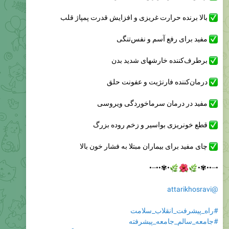
بالا برنده حرارت غریزی و افزایش قدرت پمپاژ قلب
مفید برای رفع آسم و نفس‌تنگی
برطرف‌کننده خارشهای شدید بدن
درمان‌کننده فارنژیت و عفونت حلق
مفید در درمان سرماخوردگی ویروسی
قطع خونریزی بواسیر و زخم روده بزرگ
چای مفید برای بیماران مبتلا به فشار خون بالا
•✾••┈•



•┈••✾•
@attarikhosravi
#راه_پیشرفت_انقلاب_سلامت
#جامعه_سالم_جامعه_پیشرفته