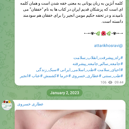
کلمه آنژین به زبان یونانی به معنی خفه شدن است و همان کلمه
ای است که پزشکان قدیم ایران در کتاب ها به نام “خفقان” می
نامیدند و در تحفه حکیم مومن انجیر را برای خفقان هم سودمند
دانسته است.
•✾••┈•



•┈••✾•
@attarikhosravi
#راه_پیشرفت_انقلاب_سلامت
#جامعه_سالم_جامعه_پیشرفته
#سبک_زندگی
#طب_اسلامی_ایرانی
#احیای_سلامت
#انجیر
#عناب
#کشمش
#خرما
#عطاری_خسروی
#طب_سنتی
106
09:44
January 2, 2023
عطاری خسروی