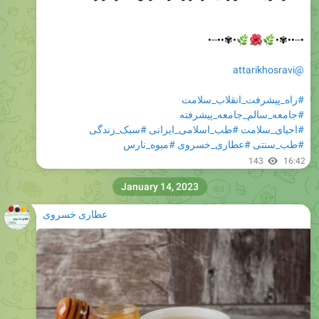
•✾••┈•



•┈••✾•
@attarikhosravi
#راه_پیشرفت_انقلاب_سلامت
#جامعه_سالم_جامعه_پیشرفته
#سبک_زندگی
#طب_اسلامی_ایرانی
#احیای_سلامت
#میوه_نارس
#عطاری_خسروی
#طب_سنتی
143
16:42
January 14, 2023
عطاری خسروی