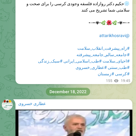
حکیم دکتر روازاده فلسفه وجودی کرسی را برای صحت و
سلامتی شما تشریح می کنند
•✾••┈•



•┈••✾•
@attarikhosravi
#راه_پیشرفت_انقلاب_سلامت
#جامعه_سالم_جامعه_پیشرفته
#سبک_زندگی
#طب_اسلامی_ایرانی
#احیای_سلامت
#عطاری_خسروی
#طب_سنتی
#زمستان
#کرسی
155
19:45
December 18, 2022
عطاری خسروی