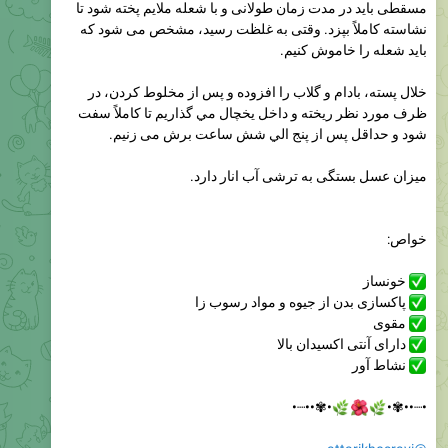
مسقطی باید در مدت زمان طولانی و با شعله ملايم پخته شود تا
نشاسته کاملاً بپزد. وقتی به غلظت رسید، مشخص می شود که
باید شعله را خاموش کنیم.
خلال پسته، بادام و گلاب را افزوده و پس از مخلوط كردن، در
ظرف مورد نظر ريخته و داخل یخچال مي گذاريم تا کاملاً سفت
شود و حداقل پس از پنج الي شش ساعت برش می زنیم.
میزان عسل بستگی به ترشی آب انار دارد.
خواص:
خونساز
پاکسازی بدن از جیوه و مواد رسوب زا
مقوی
دارای آنتی اکسیدان بالا
نشاط آور
•✾••┈•



•┈••✾•