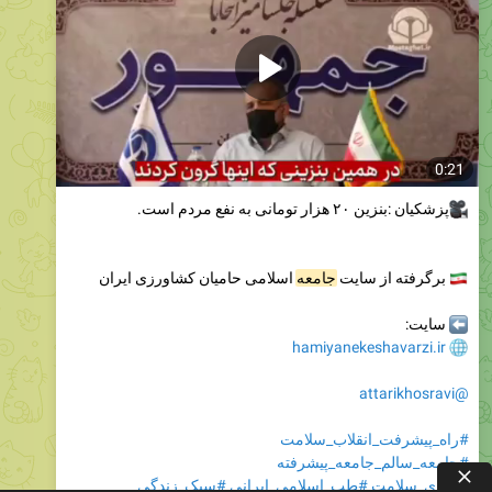
0:21
پزشکیان :بنزین ۲۰ هزار تومانی به نفع مردم است.
برگرفته از سایت
جامعه
🇮
اسلامی حامیان کشاورزی ایران
سایت:
hamiyanekeshavarzi.ir
@attarikhosravi
#راه_پیشرفت_انقلاب_سلامت
#جامعه_سالم_جامعه_پیشرفته
#احیای_سلامت
#طب_اسلامی_ایرانی
#سبک_زندگی