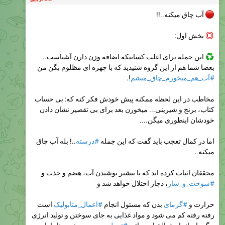
آب چاق میکنه..!!
بخش اول:
این جمله برای اغلب کسانیکه اضافه وزن دارن آشناست..
بعضا شما هم از این گروه شنیدید که با چهره ای مظلوم بگن من
#آب_هم_میخورم_چاق_میشم
!.
مخاطب در این لحظه ممکنه پیش خودش فکر کنه که: بی حساب
کتاب، برنج و شیرینی... میخورن بعد برای بی تقصیر نشان دادن
خودشان اینطوری میگن....
اما در کمال تعجب باید گفت که این جمله
#درسته
..! بله آب چاق
میکنه..
محققان اثبات کرده اند که با بیشتر نوشیدن آب، هضم و جذب و
#سوخت_و_ساز
، دچار اختلال خواهد شد و
حرارت و
#گرمای
بدن که مسئول انجام
#اعمال_متابولیک
است
رفته رفته کم می شود و مواد غذایی به جای سوختن و تولید انرژی