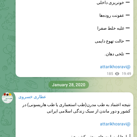
خونریزی داخلی
عفونت روده‌ها
غلبه خلط صفرا
حالت تهوع دایمی
تلخی دهان.
@attarikhosravi
185
19:49
January 28, 2020
عطاری خسروی
نتیجه اعتماد به طب مدرن(طب استعماری یا طب هاریسونی) در
کشور و دور ماندن از سبک زندگی اسلامی ایرانی
@attarikhosravi
آمارها از سایت های معتبر کشوری: