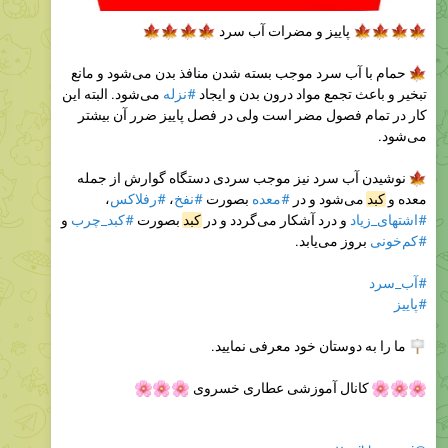
🍁
🍁
🍁
🍁
پاییز و مضرات آب سرد


حمام با آب سرد موجب بسته شدن منافذ بدن می‌شود و مانع
می‌شود. البته این
#نزله‌
تبخیر و باعث تجمع مواد درون بدن و ایجاد
کار در تمام فصول مضر است ولی در فصل پاییز ضرر آن بیشتر
می‌شود.
نوشیدن آب سرد نیز موجب سردی دستگاه گوارش از جمله
،
#رفلاکس
،
#نفخ
بصورت
#معده
می‌شود و در
کبد
معده و
و
#کبد_چرب
بصورت
کبد
و درد آشکار می‌گردد و در
#اشتهای_زیاد
بروز می‌یابد‌.
#کم‌خونی
#آب_سرد
#پاییز
ما را به دوستان خود معرفی نمایید.
🌸
🌸
🌸
کانال آموزشی عطاری خسروی
