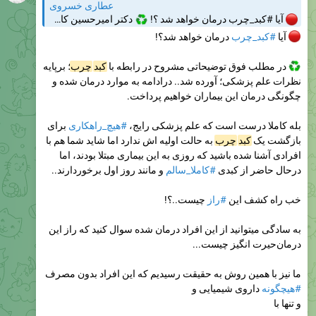
عطاری خسروی
آیا #کبد_چرب درمان خواهد شد ؟!
♻️
دکتر امیرحسین کاظمی فوق تخصص گوارش و کبد: سالانه بیش از 500 میلیون نفر به #کبد_چرب مبتلا می‌شوند. به طور کلی به انتشار چربی در سلول‌های کبد، کبد چرب گفته می‌شود.
آیا
#کبد_چرب
درمان خواهد شد؟!
در مطلب فوق توضیحاتی مشروح در رابطه با
کبد
چرب
؛ برپایه
نظرات علم پزشکی؛ آورده شد.. درادامه به موارد درمان شده و
چگونگی درمان این بیماران خواهیم پرداخت.
بله کاملا درست است که علم پزشکی رایج،
#هیچ_راهکاری
برای
بازگشت یک
کبد
چرب
به حالت اولیه اش ندارد اما شاید شما هم با
افرادی آشنا شده باشید که روزی به این بیماری مبتلا بودند، اما
درحال حاضر از کبدی
#کاملا_سالم
و مانند روز اول برخوردارند..
خب راه کشف این
#راز
چیست..؟!
به سادگی میتوانید از این افراد درمان شده سوال کنید که راز این
درمان‌حیرت انگیز چیست...
ما نیز با همین روش به حقیقت رسیدیم که این افراد بدون مصرف
#هیچگونه
داروی شیمیایی و
و تنها با