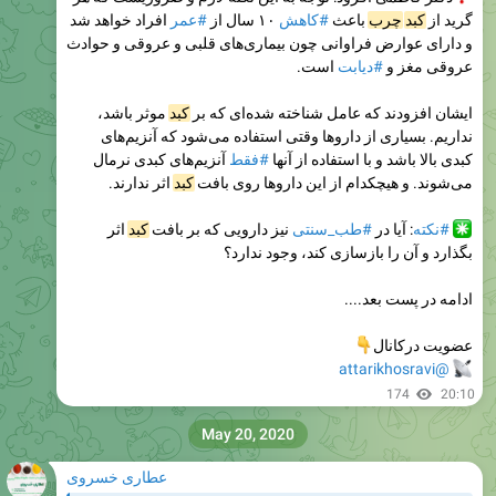
افراد خواهد شد
#عمر
۱۰ سال از
#کاهش
باعث
چرب
کبد
گرید از
و دارای عوارض فراوانی چون بیماری‌های قلبی و عروقی و حوادث
است.
#دیابت
عروقی مغز و
موثر باشد،
کبد
ایشان افزودند که عامل شناخته شده‌ای که بر
نداریم. بسیاری از داروها وقتی استفاده می‌شود که آنزیم‌های
آنزیم‌های کبدی نرمال
#فقط
کبدی بالا باشد و با استفاده از آنها
اثر ندارند.
کبد
می‌شوند. و هیچکدام از این داروها روی بافت
اثر
کبد
نیز دارویی که بر بافت
#طب_سنتی
: آیا در
#نکته
بگذارد و آن را بازسازی کند، وجود ندارد؟
ادامه در پست بعد....

عضویت درکانال
@attarikhosravi
174
20:10
May 20, 2020
عطاری خسروی