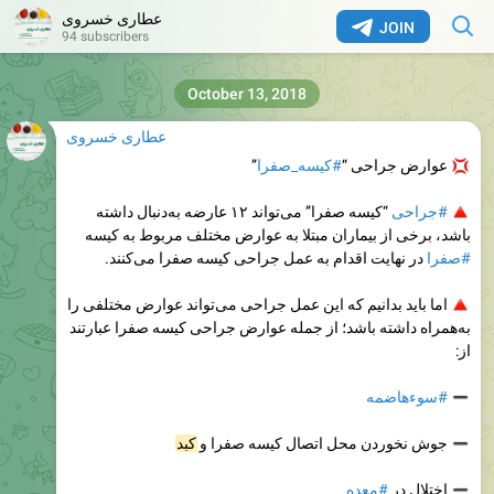
عطاری خسروی
JOIN
94 subscribers
October 13, 2018
عطاری خسروی
عوارض جراحی “
#کیسه_صفرا
”
#جراحی
“کیسه صفرا” می‌تواند ۱۲ عارضه به‌دنبال داشته
باشد، برخی از بیماران مبتلا به عوارض مختلف مربوط به کیسه
#صفرا
در نهایت اقدام به عمل جراحی کیسه صفرا می‌کنند.
اما باید بدانیم که این عمل جراحی می‌تواند عوارض مختلفی را
به‌همراه داشته باشد؛ از جمله عوارض جراحی کیسه صفرا عبارتند
از:
#سوءهاضمه
جوش نخوردن محل اتصال کیسه صفرا و
کبد
اختلال در
#معده