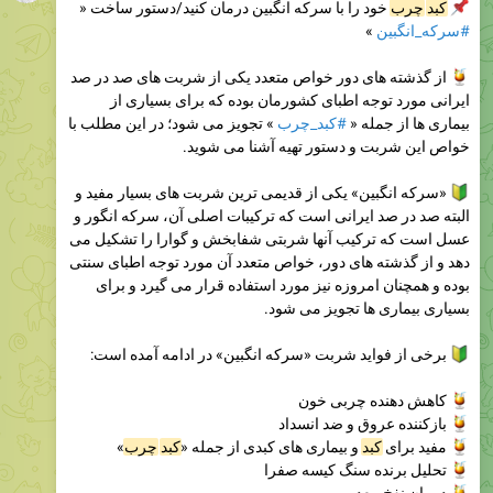
کبد
چرب
خود را با سرکه انگبین درمان کنید/دستور ساخت «
#سرکه_انگبین
»
از گذشته های دور خواص متعدد یکی از شربت های صد در صد
ایرانی مورد توجه اطبای کشورمان بوده که برای بسیاری از
بیماری ها از جمله «
#کبد_چرب
» تجویز می شود؛ در این مطلب با
خواص این شربت و دستور تهیه آشنا می شوید.
«سرکه انگبین» یکی از قدیمی ترین شربت های بسیار مفید و
البته صد در صد ایرانی است که ترکیبات اصلی آن، سرکه انگور و
عسل است که ترکیب آنها شربتی شفابخش و گوارا را تشکیل می
دهد و از گذشته های دور، خواص متعدد آن مورد توجه اطبای سنتی
بوده و همچنان امروزه نیز مورد استفاده قرار می گیرد و برای
بسیاری بیماری ها تجویز می شود.
برخی از فواید شربت «سرکه انگبین» در ادامه آمده است:
کاهش دهنده چربی خون
بازکننده عروق و ضد انسداد
مفید برای
کبد
و بیماری های کبدی از جمله «
کبد
چرب
»
تحلیل برنده سنگ کیسه صفرا
درمان نفخ معده