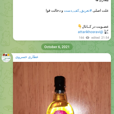
و دخالت قوا
#تعریق_کف_دست
علت اصلی

عضـویت در کــانال
@attarikhosravi
166
edited
21:54
October 6, 2021
عطاری خسروی