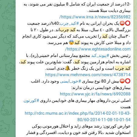
-12درصد از جمعیت ایران كه شامل 8 میلیون نفر می شوند، به
بیماری دیابت مبتلا هستند.
https://www.irna.ir/news/82356982/
یک بحران ایرانی به نام
#کبد_چرب
:40%‌درصد جمعیت
بزرگسال بالای ٤٠ سال، مبتلا به
کبد
چرب
‌اند. در طول ٢٠ تا
٣٠‌سال چنان
کبد
را تخریب می‌کند که دیگر نمی‌شود کاری انجام
داد و مبتلا حتی کارش به پیوند
کبد
😨
هم می‌رسد.
https://www.eghtesadonline.com/
رئیس بخش
#پیوند_کبد
مجتمع بیمارستانی امام خمینی(ره)، با
اشاره به انجام هزارمین پیوند
کبد
، گفت: شایع‌ترین علت پیوند
کبد
،
کبد
چرب
است و این یک زنگ خطر
🔔
جدی است.
https://www.mehrnews.com/news/4738714
بیش از 80 نوع بیماری
#خود_ایمنی
وجود دارد. اغلب
بیماری‌های خودایمنی درمان ندارند:
https://www.yjc.ir/fa/news/6992088
اصلی ترین داروهای مهار بیماری های خودایمن داروی
#کورتون
هست
http://rdrc.mums.ac.ir/index.php/fa/2014-02-01-10-43-
80/60-2014-11-08-10-01-54
عوارض کورتون: رشد موهای زاید و اختلال هورمونی،پوکی
استخوان شدید ،بالا رفتن قند خون و دیابت، افسردگی و فشار