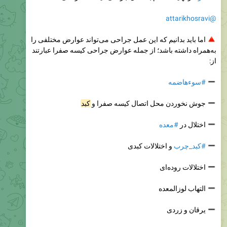
@attarikhosravi
اما باید بدانیم که این عمل جراحی می‌تواند عوارض مختلفی را
به‌همراه داشته باشد؛ از جمله عوارض جراحی کیسه صفرا عبارتند
از:
#سوءهاضمه
جوش نخوردن محل اتصال کیسه صفرا و
کبد
اختلال در
#معده
#کبد_چرب
و اختلالات کبدی
اختلالات روده‌ای
التهاب لوزالمعده
یرقان و زردی