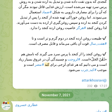
کنجدی که بدون تفت داده شدن و تبدیل به ارده شدن و به روش
پرس سرد تهیه می‌شده است، ارزش غذایی قائل نبودند مگر آن
که آن را برای مصارف دارویی به شکل
#ضماد
استعمال
می‌نمودند. اما روغن خوراکی تهیه شده از کنجد را پس از تبدیل
کردن کنجد به ارده و سپس روغن‌گیری از ارده به دست می‌آورند.
لذا روغن کنجد
#هرگز
خاصیت روغن ارده کنجد را ندارد.
طبیعت روغن ارده کنجد در دوم گرم و تر است و تا
#هفت_سال
قوت آن باقی می‌ماند و قابل مصرف است.
روغن کنجد را از کنجد با پرس سرد می گیرند که نامش هم
«دُهْنُ الحَلّ»است.
#لزوجت
و چسبندگی آن در عروق بسیار زیاد
است و می دانیم که هر غذای لَزِجی برای
کبد
#مضر
است و
موجب
#کبد_چرب
می‌شود.
@attarikhosravi
232
17:27
November 7, 2021
عطاری خسروی
#درمان