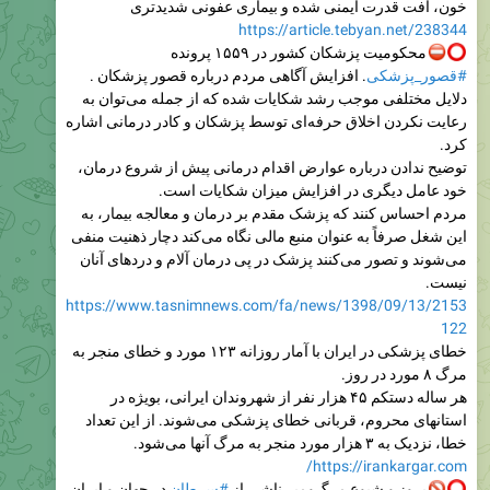
خون، افت قدرت ایمنی شده و بیماری عفونی شدیدتری
https://article.tebyan.net/238344
محکومیت پزشکان کشور در ۱۵۵۹ پرونده
#قصور_پزشکی
. افزایش آگاهی مردم درباره قصور پزشکان .
دلایل مختلفی موجب رشد شکایات شده که از جمله می‌توان به
رعایت نکردن اخلاق حرفه‌ای توسط پزشکان و کادر درمانی اشاره
کرد.
توضیح ندادن درباره عوارض اقدام درمانی پیش از شروع درمان،
خود عامل دیگری در افزایش میزان شکایات است.
مردم احساس کنند که پزشک مقدم بر درمان و معالجه بیمار، به
این شغل صرفاً به عنوان منبع مالی نگاه می‌کند دچار ذهنیت منفی
می‌شوند و تصور می‌کنند پزشک در پی درمان آلام و دردهای آنان
نیست.
https://www.tasnimnews.com/fa/news/1398/09/13/2153
122
خطای پزشکی در ایران با آمار روزانه ۱۲۳ مورد و خطای منجر به
مرگ ۸ مورد در روز.
هر ساله دستکم ۴۵ هزار نفر از شهروندان ایرانی، بویژه در
استانهای محروم، قربانی خطای پزشکی می‌شوند. از این تعداد
خطا، نزدیک به ۳ هزار مورد منجر به مرگ آنها می‌شود.
https://irankargar.com/
بروز و شیوع مرگ‌ومیر ناشی از
#سرطان
در جهان و ایران