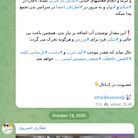
شده، ناچارا در
#تبدیل_به_چربی
و گرما و انجام فعالیتهای حیاتی
در سراسر بدن تجمع
#اطراف_احشا
و به مرور در
#پهلو
و
#شکم
پیدا میکند.
این مقدار نوشیدن آب اضافه بر نیاز بدن، همچنین باعث بی
و هرگونه تحرک می گردد؛
#ورزش
فرد برای
#تنبلی
حالی و
،
#نارسایی_کلیه
،
#دیابت
و
#کبد_چرب
حال بماند که چقدر موجب
...... خواهد شد.
#ضعف_سیستم_ایمنی
،
#کاهش_حافظه

عضـویت در کــانال
@attarikhosravi
210
edited
20:48
October 18, 2020
عطاری خسروی