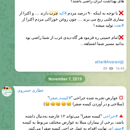
های بهداشت ایران راضی باشند؟
با توجه به اینکه ۹۰ درصد مردم
#کبد
چرب
دارند .... و اکثرا از
بیماری قلبی رنج می برند .... چون روغن خوراکی مردم اکثرا از
#نفت
تولید میشه !
امام خمینی ره فرمود هر گاه دیدی غرب از شما راضی بود
بدانید مسیر شما اشتباهه...
@attarikhosravi
89
16:43
November 7, 2019
عطاری خسروی
عوارض تجربه شده جراحی “
#کیسه_صفرا
"
(سلاخی و در آوردن کیسه صفرا
😐
😐
😐
)
😐
😐
#جراحی
“کیسه صفرا” می‌تواند ۱۲ عارضه به‌دنبال داشته
باشد، برخی از بیماران مبتلا به عوارض مختلف مربوط به کیسه
#صفرا
در نهایت اقدام به عمل جراحی کیسه صفرا می‌کنند.