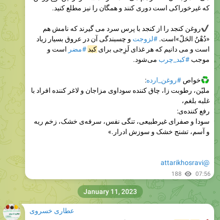
که غیرخوراکی است دوری کنند و همگان را نیز مطلع کنید.
روغن کنجد را از کنجد با پرس سرد می گیرند که نامش هم
«دُهْنُ الحَلّ»است.
#لزوجت
و چسبندگی آن در عروق بسیار زیاد
است و می دانیم که هر غذای لَزِجی برای
کبد
#مضر
است و
موجب
#کبد_چرب
می‌شود.
خواص
#روغن_ارده
:
ملیّن، رطوبت زا، چاق کننده سوداوی مزاجان و لاغر کننده افراد با
غلبه بلغم،
رفع کننده‌ی:
سودا و صفرای غیرطبیعی، تنگی نفس، سرفه‌ی خشک، زخم ریه
و آسم، تشنج خشک و سوزش ادرار.»
@attarikhosravi
188
07:56
January 11, 2023
عطاری خسروی