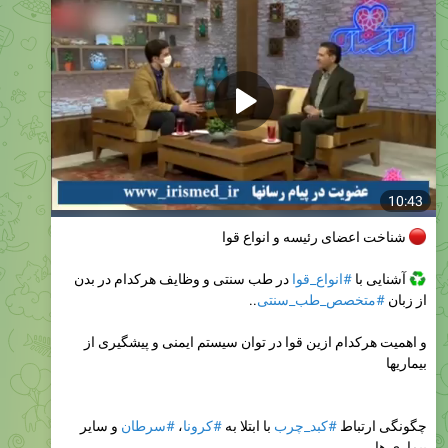
10:43
شناخت اعضای رئیسه و انواع قوا
آشنایی با
#انواع_قوا
در طب سنتی و وظایف هرکدام در بدن
از زبان
#متخصص_طب_سنتی
..
و اهمیت هرکدام ازین قوا در توان سیستم ایمنی و پیشگیری از
بیماریها
چگونگی ارتباط
#کبد_چرب
با ابتلا به
#کرونا
،
#سرطان
و سایر
بیماری ها