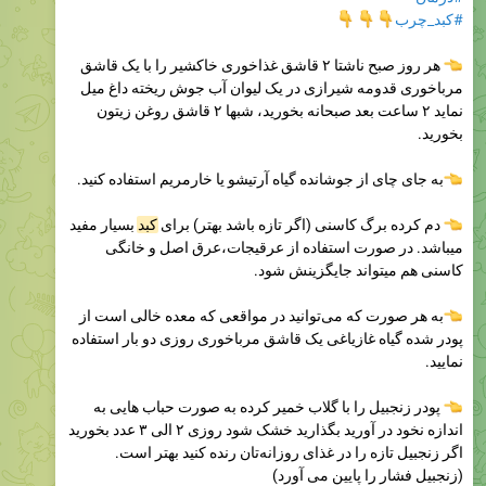



#کبد_چرب
هر روز صبح ناشتا ۲ قاشق غذاخوری خاکشیر را با یک قاشق
مرباخوری قدومه شیرازی در یک لیوان آب جوش ریخته داغ میل
نماید ۲ ساعت بعد صبحانه بخورید، شبها ۲ قاشق روغن زیتون
بخورید.
به جای چای از جوشانده گیاه آرتیشو یا خارمریم استفاده کنید.
بسیار مفید
کبد
دم کرده برگ کاسنی (اگر تازه باشد بهتر) برای
میباشد. در صورت استفاده از عرقیجات،عرق اصل و خانگی
کاسنی هم میتواند جایگزینش شود.
به هر صورت که می‌توانید در مواقعی که معده خالی است از
پودر شده گیاه غازیاغی یک قاشق مرباخوری روزی دو بار استفاده
نمایید.
پودر زنجبیل را با گلاب خمیر کرده به صورت حباب هایی به
اندازه نخود در آورید بگذارید خشک شود روزی ۲ الی ۳ عدد بخورید
اگر زنجبیل تازه را در غذای روزانه‌تان رنده کنید بهتر است.
(زنجبیل فشار را پایین می آورد)