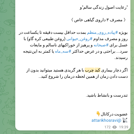
"رعایت اصول زندگی سالم"و
《 مصرف ۳ داروی گیاهی خاص 》
بمدت حداقل بیست دقیقه تا یکساعت در
#پیاده_روی_منظم
بویژه
(روغن طبیعی کره گاو) با
#روغن_حیوانی
روز و مصرف مداوم
و پرهیز از خوراکیهای ناسالم و مایعات
#صبحانه
عسل برای
یا کمتر به این‌نتیجه
#سه_ماه
سرد... براحتی و در عرض حداکثر
رسیدند.
با هر گریدی هستید میتوانید بدون از
چرب
کبد
اگر دچار بیماری
دست دادن زمان از همین لحظه درمان را شروع کنید..
تندرست و بانشاط باشید.

عضویت درکانال
@attarikhosravi
172
19:39