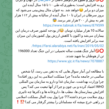
رو به افزایش است؛ به‌طوری‌که طی ۱۰ تا ۱۵ سال آینده این
خواهد شد. به عنوان مثال پیش‌بینی می‌شود که

میزان دو برابر
بروز سرطان در ایران تا ۱۰ سال آینده از سالیانه بیش از ۱۱۲ هزار
😰
نفر به بیش از ۲۰۰ هزار نفر برسد.
https://www.tabnak.ir/fa/news/879599
از بودجه کشور صرف درمان این
😳
سالانه 10 هزار میلیارد تومان
بیماران می‌شد و اکنون با کاهش ارزش پول کشورمان این میزان
سه برابر افزایش یافته است.
https://farsi.alarabiya.net/fa/iran/2019/05/02/
آمار جنگ هشت ساله تحمیلی: در این جنگ تعداد 196000
تن از هوطنان ما شهید شدند.
https://www.yjc.ir/fa/news/7078887
با مطالعه این آمار سوال هایی که به ذهن می رسد، آیا شخص
سالمی در جامعه مانده؟ چرا مملکت اسلامی به این روز افتاده؟
چرا وزارت بهداشت، سازمان غذا و دارو به سازمان بین المللی
WHO اعتماد کرده و بی چون و چرا از آنها تبعیت می کند؟ پس
افزایش بیمارستان ها، مطب ها، داروخانه ها و دکترها چه تاثیری
روی سلامت مردم داشته؟؟؟ چرا پول بیت المال مملکت اسلامی
❗️
⁉️
در راهی خرج میشه که مسلمانان را بیشتر گرفتار می کند؟