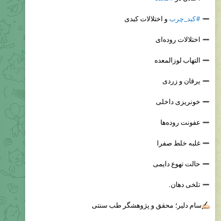
#کبد_چرب
و اختلالات کبدی
اختلالات روده‌ای
التهاب لوزالمعده
یرقان و زردی
خونریزی داخلی
عفونت روده‌ها
غلبه خلط صفرا
حالت تهوع دایمی
تلخی دهان.
✍
سام دلیر؛ محقق و پژوهشگر طب سنتی