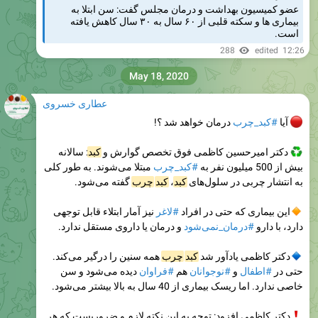
عضو کمیسیون بهداشت و درمان مجلس گفت: سن ابتلا به
بیماری ها و سکته قلبی از ۶۰ سال به ۳۰ سال کاهش یافته
است.
288
edited
12:26
May 18, 2020
عطاری خسروی
آیا
#کبد_چرب
درمان خواهد شد ؟!
دکتر امیرحسین کاظمی فوق تخصص گوارش و
کبد
: سالانه
بیش از 500 میلیون نفر به
#کبد_چرب
مبتلا می‌شوند. به طور کلی
به انتشار چربی در سلول‌های
کبد
،
کبد
چرب
گفته می‌شود.
این بیماری که حتی در افراد
#لاغر
نیز آمار ابتلاء قابل توجهی
دارد، با دارو
#درمان_نمی‌شود
و درمان یا داروی مستقل ندارد.
دکتر کاظمی یادآور شد
کبد
چرب
همه سنین را درگیر می‌کند.
حتی در
#اطفال
و
#نوجوانان
هم
#فراوان
دیده می‌شود و سن
خاصی ندارد. اما ریسک بیماری از 40 سال به بالا بیشتر می‌شود.
دکتر کاظمی افزود: توجه به این نکته لازم و ضروریست که هر