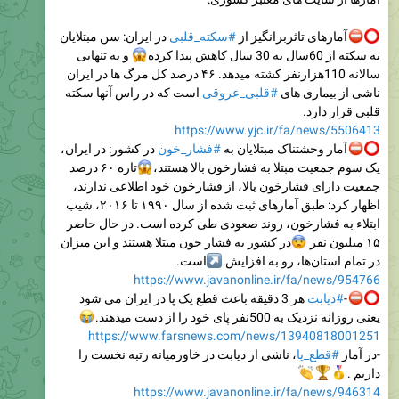
در ایران: سن مبتلایان
#سکته_قلبی
آمارهای تاثربرانگیز از
و به تنهایی
😱
به سکته از 60سال به 30 سال کاهش پیدا کرده
سالانه 110هزارنفر کشته میدهد. ۴۶ درصد کل مرگ ها در ایران
است که در راس آنها سکته
#قلبی_عروقی
ناشی از بیماری های
قلبی قرار دارد.
https://www.yjc.ir/fa/news/5506413
در کشور: در ایران،
#فشار_خون
آمار وحشتناک مبتلایان به
تازه ۶۰ درصد
😱
یک سوم جمعیت مبتلا به فشارخون بالا هستند،
جمعیت دارای فشارخون بالا، از فشارخون خود اطلاعی ندارند،
اظهار کرد: طبق آمار‌های ثبت شده از سال ۱۹۹۰ تا ۲۰۱۶، شیب
ابتلاء به فشارخون، روند صعودی طی کرده است. در حال حاضر
در کشور به فشار خون مبتلا هستند و این میزان

۱۵ میلیون نفر
است.
↗️
در تمام استان‌ها، رو به افزایش
https://www.javanonline.ir/fa/news/954766
هر 3 دقیقه باعث قطع یک پا در ایران می شود
#دیابت
-
😭
یعنی روزانه نزدیک به 500نفر پای خود را از دست میدهند.
https://www.farsnews.com/news/13940818001251
، ناشی از دیابت در خاورمیانه رتبه نخست را
#قطع_پا
-در آمار



داریم .
https://www.javanonline.ir/fa/news/946314