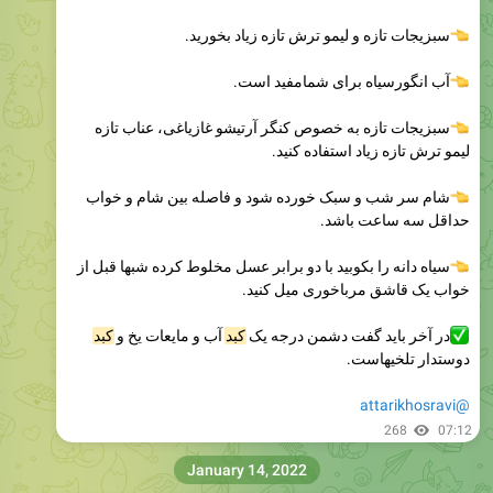
سبزیجات تازه و لیمو ترش تازه زیاد بخورید.
آب انگورسیاه برای شمامفید است.
سبزیجات تازه به خصوص کنگر آرتیشو غازیاغی، عناب تازه
لیمو ترش تازه زیاد استفاده کنید.
شام سر شب و سبک خورده شود و فاصله بین شام و خواب
حداقل سه ساعت باشد.
سیاه دانه را بکوبید با دو برابر عسل مخلوط کرده شبها قبل از
خواب یک قاشق مرباخوری میل کنید.
در آخر باید گفت دشمن درجه یک
کبد
آب و مایعات یخ و
کبد
دوستدار تلخیهاست.
@attarikhosravi
268
07:12
January 14, 2022