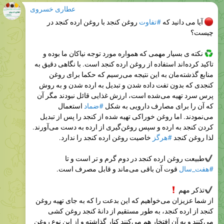
عطاری خسروی
آیا می دانید که
#تفاوت
روغن کنجد با روغن ارده کنجد در
چیست؟
نکته ی بسیار مهمی که همواره مورد توجه نیاکان ما بوده و
تاکید کرده‌اند استفاده از روغن ارده کنجد است. با نگاهی دقیق به
منابع گذشته‌مان به این نتیجه می‌رسیم که حکما برای روغن
کنجدی که بدون تفت داده شدن و تبدیل به ارده شدن و به روش
پرس سرد تهیه می‌شده است، ارزش غذایی قائل نبودند مگر آن
که آن را برای مصارف دارویی به شکل
#ضماد
استعمال
می‌نمودند. اما روغن خوراکی تهیه شده از کنجد را پس از تبدیل
کردن کنجد به ارده و سپس روغن‌گیری از ارده به دست می‌آورند.
لذا روغن کنجد
#هرگز
خاصیت روغن ارده کنجد را ندارد.
طبیعت روغن ارده کنجد در دوم گرم و تر است و تا
#هفت_سال
قوت آن باقی می‌ماند و قابل مصرف است.
تذکر مهم
از شما عزیزان می‌خواهیم که این بدعت را که به جای تهیه روغن
کنجد از ارده کنجد، به طور مستقیم از دانۀ کنجد روغن کشی
می‌کنند و به آن افتخار هم می‌کنند کنار گذاشته و از این نوع روغن