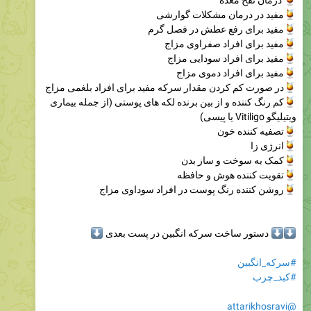
مفید در درمان مشکلات گوارشی
مفید برای رفع عطش در فصل گرم
مفید برای افراد صفراوی مزاج
مفید برای افراد سودایی مزاج
مفید برای افراد دموی مزاج
در صورت کم کردن مقدار سرکه مفید برای افراد بلغمی مزاج
کم رنگ کننده و از بین برنده لکه های پوستی (از جمله بیماری
ویتیلیگو Vitiligo یا پیسی)
تصفیه کننده خون
انرژی زا
کمک به سوخت و ساز بدن
تقویت کننده هوش و حافظه
روشن کننده رنگ پوست در افراد سوداوی مزاج
دستور ساخت سرکه انگبین در پست بعدی
⬇️
#سرکه_انگبین
#کبد_چرب
@attarikhosravi