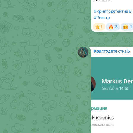
#КриптодетективЪ
#Реестр
🔥

1
3
1
КриптодетективЪ