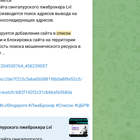
ляется
айта сингапурского лжеброкера Lvl
роизводится поиск адресов вывода на
консолидирующих адресов.
ируется добавление сайта в
список
и и блокировка сайта на территории
ость поиска мошеннического ресурса в
...
eo-204930764_456239057
ideo/2de7f225c5ebe060881f6b0e88fe52c5/
deo/watch/682f142f2c31cb6bafe368da
#LvlSingapore
#ЛжеБрокер
#Список
#ЦБРФ
пурского лжеброкера Lvl
сайта сингапурского