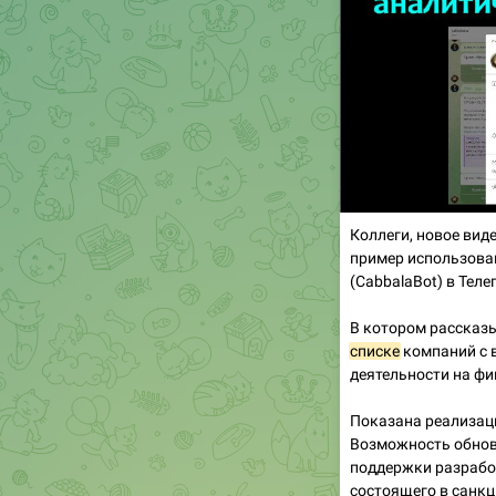
Коллеги, новое вид
пример использова
(CabbalaBot) в Теле
В котором рассказ
списке
компаний с 
деятельности на фи
Показана реализац
Возможность обновл
поддержки разрабо
состоящего в санк