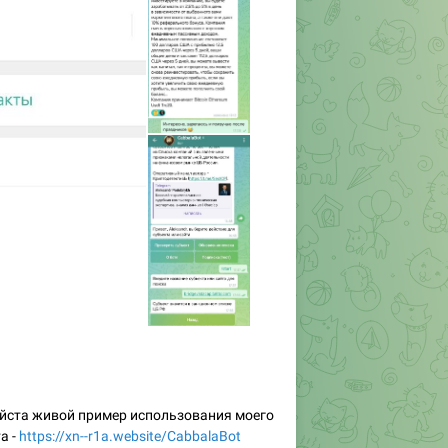
уйста живой пример использования моего
а -
https://xn--r1a.website/CabbalaBot