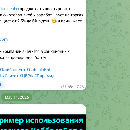
kusdeniss
предлагает инвестировать в
ию которая якобы зарабатывает на торгах
щает от 2,5% до 5% в день
😂
и принимает
d.com
й компании значится в санкционных
ошо проверяется ботом...
#КаббалаБот
#CabbalaBot
d
#Список
#ЦБРФ
#Пирамида

1
635
17:23
May 11, 2025