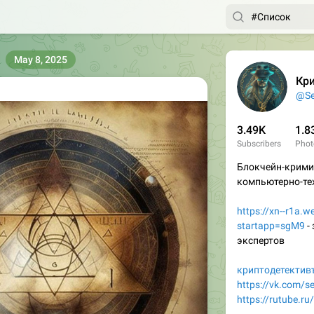
May 8, 2025
Кр
@Se
3.49K
1.8
Subscribers
Phot
Блокчейн-крими
компьютерно-те
https://xn--r1a.w
startapp=sgM9
-
экспертов
криптодетектив
https://vk.com/se
https://rutube.ru