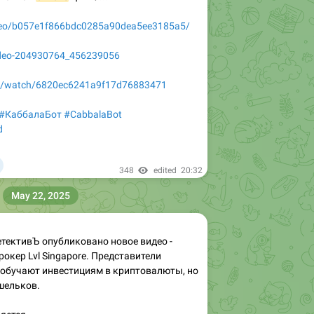
video/b057e1f866bdc0285a90dea5ee3185a5/
video-204930764_456239056
deo/watch/6820ec6241a9f17d76883471
#КаббалаБот
#CabbalaBot
d

348
edited
20:32
May 22, 2025
тективЪ опубликовано новое видео -
окер Lvl Singapore. Представители
 обучают инвестициям в криптовалюты, но
шельков.