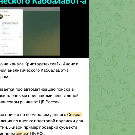
ео на канале КриптодетективЪ - Анонс и
ния аналитического КаббалаБот-а
грам.
ывается про автоматизацию поиска в
выявленными признаками нелегальной
нансовом рынке от ЦБ России.
ия поиска по всем полям данного
Списка
.
ения по кнопке и тестовой подписки для
тки. Живой пример проверки субъекта
ционном
списке
ЦБ РФ...