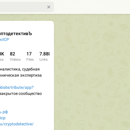
иптодетективЪ
cICP
3K
82
17
7.88K
os
Videos
Files
Links
налистика, судебная
хническая экспертиза
ebsite/tribute/app?
 закрытое сообщество
ъ.рф
icp
/u/cryptodetective/