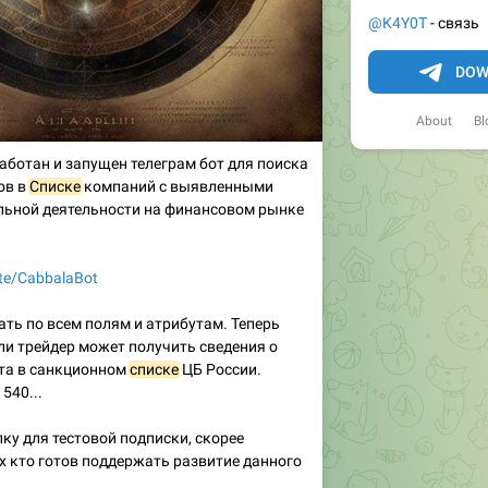
@K4Y0T
- связь
DOW
About
Bl
аботан и запущен телеграм бот для поиска
ов в
Списке
компаний с выявленными
льной деятельности на финансовом рынке
ite/CabbalaBot
ать по всем полям и атрибутам. Теперь
и трейдер может получить сведения о
та в санкционном
списке
ЦБ России.
540...
ку для тестовой подписки, скорее
ех кто готов поддержать развитие данного