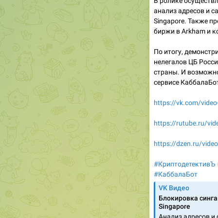
В ролике осуществ
анализ адресов и с
Singapore. Также п
биржи в Arkham и 
По итогу, демонстр
нелегалов ЦБ Росси
страны. И возможн
сервисе КаббалаБот
https://vk.com/vid
https://rutube.ru/v
https://dzen.ru/vi
#КриптодетективЪ
#КаббалаБот
VK Видео
Блокировка синга
Singapore
Анализ адресов и 