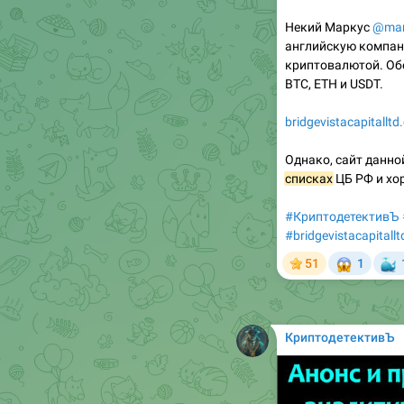
Некий Маркус
@mar
английскую компан
криптовалютой. Обе
BTC, ETH и USDT.
bridgevistacapitallt
Однако, сайт данно
списках
ЦБ РФ и хор
#КриптодетективЪ
#bridgevistacapitallt
😱

51
1
КриптодетективЪ