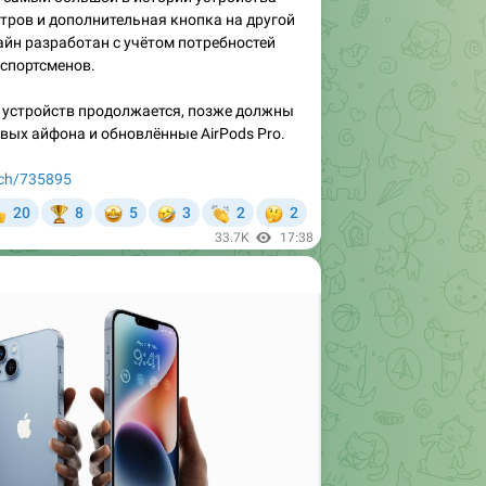
спортсменов.
 устройств продолжается, позже должны
вых айфона и обновлённые AirPods Pro.
tech/735895
🤩
🤣
👏
🤔
20
8
5
3
2
2


33.7K
17:38