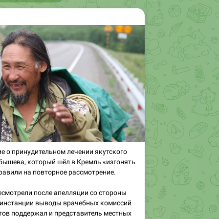
е о принудительном лечении якутского
бышева, который шёл в Кремль «изгонять
равили на повторное рассмотрение.
есмотрели после апелляции со стороны
 инстанции выводы врачебных комиссий
тов поддержал и представитель местных