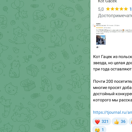
Кот Гацек из польс
звезда, но целая д
три года оставляют
Почти 200 посетител
многие просят доба
достойный конкурен
которого мы расска
https://tjournal.ru/
❤

321
36
👍
😢
1
TJ