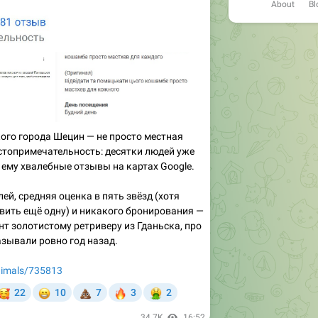
About
Bl
кого города Шецин — не просто местная
остопримечательность: десятки людей уже
 ему хвалебные отзывы на картах Google.
ей, средняя оценка в пять звёзд (хотя
вить ещё одну) и никакого бронирования —
т золотистому ретриверу из Гданьска, про
зывали ровно год назад.
animals/735813

😁
💩
🔥
🤮
22
10
7
3
2
34.7K
16:52