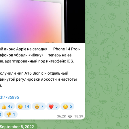
 анонс Apple на сегодня — iPhone 14 Pro и
тфонов убрали «чёлку» — теперь на её
не, адаптированный под интерфейс iOS.
олучили чип A16 Bionic и отдельный
винутой регулировки яркости и частоты
я.
tech/735895
🤨
🤩
❤
🤔
48
14
7
5
5


2
1

36.2K
18:39
September 8, 2022