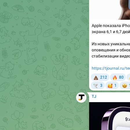
Apple показала iPho
экрана 6,1 и 6,7 дю
Из новых уникальн
оповещения и обно
стабилизации видео
https://tjournal.ru/
💩
🔥
212
80

🥰

3
1
🕊
TJ