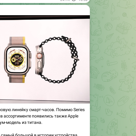
новую линейку смарт-часов. Помимо Series
 в ассортименте появились также Apple
иум-модель из титана.
 самый большой в истории устройства
тров и дополнительная кнопка на другой
айн разработан с учётом потребностей