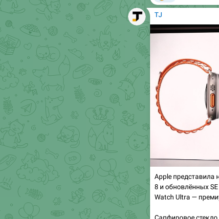
Apple представила 
8 и обновлённых SE
Watch Ultra — прем
Сапфировое стекло,
экран в 49 миллиме
стороне часов. Диз