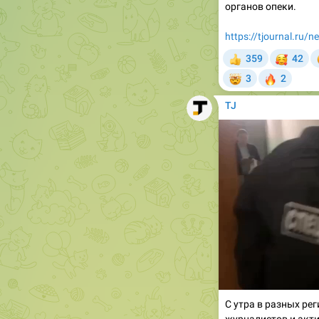
https://tjournal.ru/
🥰

359
42
👍
🤯
🔥
3
2
TJ
С утра в разных ре
журналистов и акти
заочно арестованн