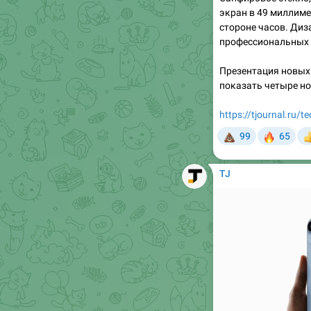
профессиональных 
Презентация новых
показать четыре но
https://tjournal.ru/
💩
🔥
99
65


TJ