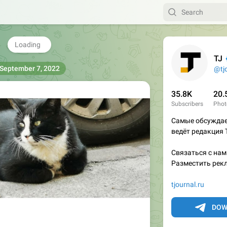
analysis/728512

💔
😁
🙏
19
17
13
11
10
👍


2
1
34.1K
15:29
TJ
✔
@tj
35.8K
20.
Subscribers
Phot
Самые обсуждае
ведёт редакция 
Связаться с нами
Разместить рекл
tjournal.ru
DOW