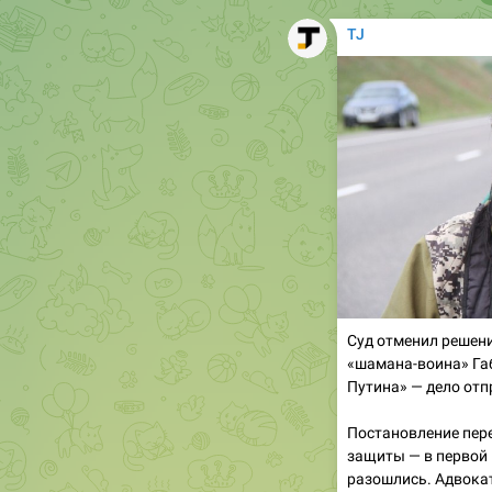
Суд отменил решени
«шамана-воина» Га
Путина» — дело отп
Постановление пер
защиты — в первой
разошлись. Адвока
органов опеки.