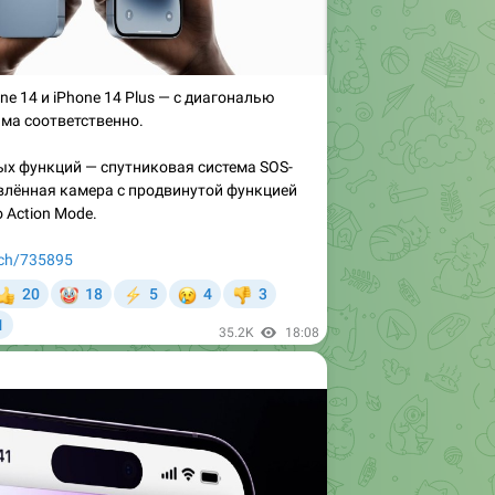
ne 14 и iPhone 14 Plus — с диагональю
йма соответственно.
ых функций — спутниковая система SOS-
влённая камера с продвинутой функцией
 Action Mode.
tech/735895
🤡
😢
20
18
5
4
3

⚡
👎

1
35.2K
18:08