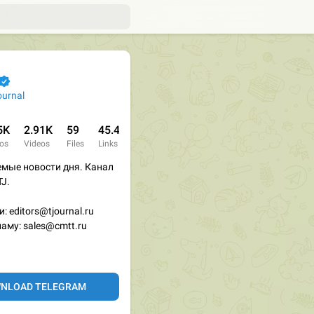
ournal
5K
2.91K
59
45.4K
os
Videos
Files
Links
мые новости дня. Канал
TJ.
: editors@tjournal.ru
аму: sales@cmtt.ru
NLOAD TELEGRAM