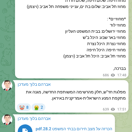
*מחוזיים* :
מחוזי לוד
מחוזי ירושלים: בבית המשפט העליון
מחוזי באר שבע: היכל ב"ש
מחוזי נצרת: היכל נצרת
מחוזי חיפה: היכל חיפה
מחוזי תל אביב: היכל תל אביב (ויצמן)
בברכה,
686
17:48
אברהם בלוך מעדכן
מפלגת חד"ש, חלק מהרשימה המשותפת החדשה, מגנה את
מתקפת המנע הישראלית-אמריקנית באיראן.
🤡
🤮
8
2
639
17:51
אברהם בלוך מעדכן
הכרזה על מצב חירום בבתי המשפט 28.2.pdf
334.8 KB
623
18:20