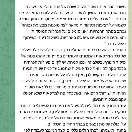
הבריאות, וזאת בהמשך למעבר המערכת לפעילות בהתאם למצב
כוננות ד'. "אנו פועלים במתכונת מתואמת ומבוקרת, מתוך מטרה
לשמור על רציפות תפקודית מלאה לצד מוכנות מבצעית גבוהה",
נכתב בפתח ההנחיות. "אנו סומכים על הנהלות המוסדות
והצוותים המקצועיים שיפעלו באחריות, בשיקול דעת ובשיתוף
פעולה הדדי".
בהנחיות שהועברו לקופות החולים הן נדרשות להיערך להפעלתן
של כלל המרפאות והמכונים העומדים במדיניות ההתגוננות של
פיקוד העורף. בשלב זה, ונכון למחר, יש לקיים פעילות הכרחית
בלבד בקהילה, וזאת לצד פעילות שתמנע עד כמה שניתן הגעה
לבתי חולים. בהקשר לכך, אין הגבלה על פריסת השירותים
שיינתנו אלא על אופי הפעילות. כמו כן, נדרשות הקופות להיערך
לעיבוי המענים הטלפוניים הניתנים מרחוק, ובכלל זאת מוקדי
האחיות ושירותי הרפואה, וזאת כחלופה למרפאות שלא יופעלו
עקב מגבלות המיגון.
עוד הונחו קופות החולים להפעיל את היחידות לטיפולי בית ואת
ספקי השירות הרלבנטיים לקליטת מטופלים, המשתחררים מבתי
החולים במסגרת מאמצי שחרור מוקדם של חולים, תוך שמירה
על יכולת קליטת נפגעים בבתי החולים הכלליים.
בהנחיות שניתנו לבתי חולים כלליים, לצד המעבר לעבודה לפי
מדיניות התגוננות הכרחית ורמת כוננות ד', נדרשים בתי החולים
לבצע שחרור מוקדם מתמשך של מאושפזים לטובת יכולת שמירה