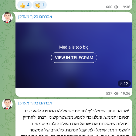
אברהם בלוך מעדכן
Media is too big
VIEW IN TELEGRAM
5:12
537
19:36
אברהם בלוך מעדכן
*שר הביטחון ישראל כ"ץ: "מדינת ישראל לא המתינה לרגע שבו
האיום יתממש. פעלנו כדי למנוע ממשטר קיצוני ורצחני להחזיק
ביכולות שמסכנות את ישראל ואת העולם כולו. מי שמאיים
להשמיד את ישראל - לא יקבל חסינות. כל גורם של המשטר
האיראני הוא יעד. מי מאויבינו שינסה להתערב - ישלם מחיר כבד
מאוד"*