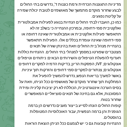
על קליטת נפגעים.
כמו כן, הועברו לבתי החולים הנחיות בנוגע לפעילות אמבולטורית
ואלקטיבית סמי-דחופה, ובמרכזן ההנחייה כי בשלב זה לא
תתאפשר פעילות אלקטיבית או אמבולטורית שאינה דחופה או
סמי-דחופה שאינה עומדת בכללים אלו. הפעילות תתאפשר
בהנחיית מנהל בית החולים וזאת בהינתן שורה של תנאים
מצטברים שפורטו במסמך למנהלי בתי החולים. ההנחיות כוללות
תעדוף להפעלת הטיפולים והשירותים הבאים: ניתוחים וטיפולים
אונקולוגים; IVF; הפסקות הריון; בדיקות הדמיה למקרים דחופים
אונקולוגים; צנתורים למקרים סמי דחופים והזרקות תוך עיניות.
באשר למערך בריאות הנפש, נדרש להמשיך להפעיל את
המחלקות תוך שחרור מוקדם של מאושפזים ככל הניתו, וזאת על
בסיס הערכה אינטגרטיבית, הכוללת לא רק יציבות קלינית ומידת
המסוכנות, אלא גם בחינה של תנאים סוציאליים המאפשרים
שחרור בטוח.
קופות החולים הונחו לסייע בייצור מענים נדרשים הן ברמה
הגופנית והן ברמה הנפשית, עבור האוכלוסיות המטופלות
בהוסטלים.
ההנחיות קובעות גם כי יש לצמצם ככל הניתן הוצאת הוראות
אשפוז, הסתכלויות וצווים.
כמו כן, נדרש להמשיך במאמצי שחרור מוקדם של חולים במערך