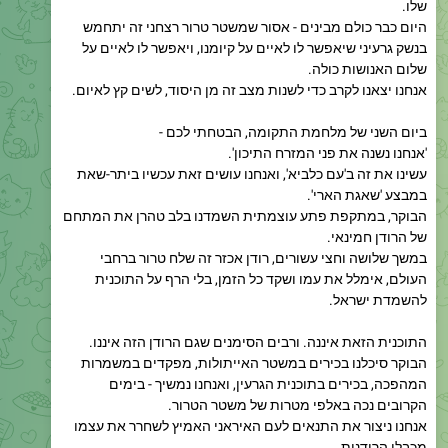
בנשק גרעיני שיאפשר לו לאיים על קיומנו, ויאפשר לו לאיים על
שלום האנושות כולה.
אנחנו יצאנו לקרב כדי לשנות מצב זה מן היסוד, לשים קץ לאיום.
ביום השני של מלחמת התקומה, הבטחתי לכם -
‏'אנחנו נשנה את פני המזרח התיכון'.
עשינו את זה ב'עם כלביא', ואנחנו עושים זאת עכשיו ביתר-שאת
במבצע 'שאגת הארי'.
הבוקר, במתקפת פתע עוצמתית השמדנו בלב טהרן את המתחם
של הרודן חמינאי.
במשך שלושה וחצי עשורים, רודן אכזר זה שלח טרור ברחבי
העולם, אימלל את עמו ושקד כל הזמן, בלי הרף על התוכנית
להשמדת ישראל.
התוכנית הזאת איננה. ורבים הסימנים שגם הרודן הזה איננו.
הבוקר סיכלנו בכירים במשטר האייתולות, מפקדים במשמרות
המהפכה, בכירים בתוכנית הגרעין, ואנחנו נמשיך - בימים
הקרובים נכה באלפי מטרות של משטר הטרור.
אנחנו ניצור את התנאים לעם האיראני האמיץ לשחרר את עצמו
מכבלי הרודנות.
ולכן אני שוב פונה אליכם, אזרחי איראן –