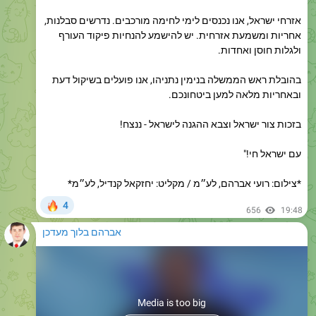
אחריות ומשמעת אזרחית. יש להישמע להנחיות פיקוד העורף
ולגלות חוסן ואחדות.
בהובלת ראש הממשלה בנימין נתניהו, אנו פועלים בשיקול דעת
ובאחריות מלאה למען ביטחונכם.
בזכות צור ישראל וצבא ההגנה לישראל - ננצח!
עם ישראל חי!"
*צילום: רועי אברהם, לע״מ / מקליט: יחזקאל קנדיל, לע״מ*
🔥
4
656
19:48
אברהם בלוך מעדכן
Media is too big
VIEW IN TELEGRAM