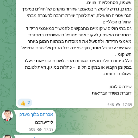
הגריאטריה הפעילה, זאת לצורך יצירת רזרבה להעברה מבתי
החולים הכלליים.
גם בתי חולים שיקומיים מתבקשים להמשיך במאמצי הרידוד
במסגרות האשפוז, לעקוב אחר מטופלים ששוחררו במסגרת
מאמצי הרידוד, ולהפעיל את המוסדות במתווה המוגן ביותר
האפשרי עבור כל מוסד, תוך שמירה ככל הניתן על שגרת הטיפול
השיקומי.
כלל טיפות החלב תהיינה סגורות מחר. לשכות הבריאות יפעלו
במקומן הקבוע או במקום חלופי – כתלות במיגון, וזאת לטובת
פעולות דחופות.
שירה סולומון
דוברת משרד הבריאות
2
👍
648
17:39
אברהם בלוך מעדכן
לידיעתכם
508
17:39
אברהם בלוך מעדכן
הודעת דוברות הרשות השופטת