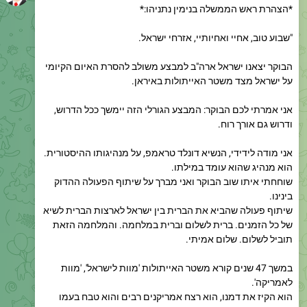
"שבוע טוב, אחיי ואחיותיי, אזרחי ישראל.
הבוקר יצאנו ישראל ארה"ב למבצע משולב להסרת האיום הקיומי
על ישראל מצד משטר האייתולות באיראן.
אני אמרתי לכם הבוקר: המבצע הגורלי הזה יימשך ככל הדרוש,
ודרוש גם אורך רוח.
אני מודה לידידי, הנשיא דונלד טראמפ, על מנהיגותו ההיסטורית.
הוא מנהיג שהוא עומד במילתו.
שוחחתי איתו שוב הבוקר ואני מברך על שיתוף הפעולה ההדוק
בינינו.
שיתוף פעולה שהביא את הברית בין ישראל לארצות הברית לשיא
של כל הזמנים. ברית לשלום וברית במלחמה. והמלחמה הזאת
תוביל לשלום. שלום אמיתי.
במשך 47 שנים קורא משטר האייתולות 'מוות לישראל', 'מוות
לאמריקה'.
הוא הקיז את דמנו, הוא רצח אמריקנים רבים והוא טבח בעמו
שלו.
היום כבר כולם מבינים - אסור שמשטר טרור רצחני זה יתחמש