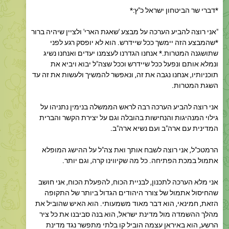
"אני רוצה להביע הערכה על מבצע 'שאגת הארי' ולציין שיהיה ברור
*שהמבצע הזה יימשך ככל שיידרש. הוא לא יופסק רגע לפני
שתושגנה המטרות.* אנחנו הגדרנו לעצמנו יעדים ואנחנו נשיג
ונמלא אותם ונפעל ככל שיידרש וככל שצה"ל יבוא ויביא את
תוכניותיו, אנחנו נגבה את זה, ונאפשר להמשיך ולעשות את זה עד
השגת המטרות.
אני רוצה להביע הערכה רבה לראש הממשלה בנימין נתניהו על
גילוי המנהיגות והנחישות בהובלה וגם על יצירת הקשר והברית
המדינית עם ארה"ב ועם נשיא ארה"ב.
הרמטכ"ל, אני רוצה לשבח אותך ואת צה"ל על ההישג המופלא
אתמול במכת הפתיחה. כל מה שקיווינו קרה, וגם יותר.
אני מלא הערכה לתכנון, לבניית הכוח, להפעלת הכוח, אני חושב
שהחיסול אתמול של צורר היהודים הגדול ביותר של התקופה
הזאת, חמינאי, הוא דבר מאוד משמעותי. הוא האיש שהוביל את
מהלך ההשמדה מול מדינת ישראל, הוא בנה סביבנו את כל ציר
הרשע, הוא באיראן עצמה הוביל קו בלתי מתפשר נגד מדינת
ישראל, ולכן *הסיכול שלו הוא נקודת מפנה, וביחד איתו בכירים
רבים ומשמעותיים גם כן שסוכלו ביחד איתו.*