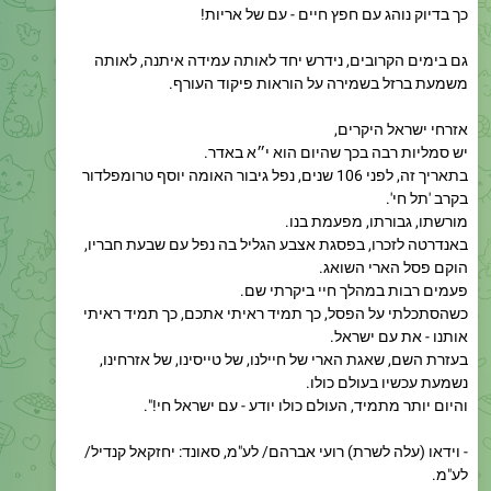
גם בימים הקרובים, נידרש יחד לאותה עמידה איתנה, לאותה
משמעת ברזל בשמירה על הוראות פיקוד העורף.
אזרחי ישראל היקרים,
יש סמליות רבה בכך שהיום הוא י״א באדר.
בתאריך זה, לפני 106 שנים, נפל גיבור האומה יוסף טרומפלדור
‏בקרב 'תל חי'.
מורשתו, גבורתו, מפעמת בנו.
באנדרטה לזכרו, בפסגת אצבע הגליל בה נפל עם שבעת חבריו,
הוקם פסל הארי השואג.
פעמים רבות במהלך חיי ביקרתי שם.
כשהסתכלתי על הפסל, כך תמיד ראיתי אתכם, כך תמיד ראיתי
אותנו - את עם ישראל.
בעזרת השם, שאגת הארי של חיילנו, של טייסינו, של אזרחינו,
נשמעת עכשיו בעולם כולו.
והיום יותר מתמיד, העולם כולו יודע - עם ישראל חי!".
- וידאו (עלה לשרת) רועי אברהם/ לע"מ, סאונד: יחזקאל קנדיל/
לע"מ.
👏
4
1
👍
600
19:36