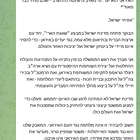
"אזרחי ישראל,
הבוקר פתחה מדינת ישראל במבצע ״שאגת הארי״, יחד עם
ארצות הברית ובתיאום מלא עמה, נגד יעדים באיראן - כדי להסיר
איום מיידי על ביטחון ישראל ועל יציבות האזור והעולם.
אני מברך את ראש הממשלה בנימין נתניהו על המנהיגות והובלת
ההחלטות ועל יצירת השותפות ההיסטורית עם נשיא ארה״ב
דונלד טראמפ לתקיפה המשותפת באיראן, ואת הרמטכ״ל ובכירי
צה״ל על התכנון ובניית הכוח - בהתאם ליעדי המלחמה - ואת
חיילי צה״ל על ביצוע מהלך הפתיחה המבריק והעוצמתי.
מדינת ישראל לא המתינה לרגע שבו האיום יתממש. פעלנו כדי
למנוע ממשטר קיצוני ורצחני להחזיק ביכולות שמסכנות את
ישראל ואת העולם כולו.
חשוב להבהיר: זו אינה מלחמה נגד העם האיראני. המאבק שלנו
הוא נגד משטר האייתולות - משטר שמפיץ טרור, מערער את
האזור ומדכא את אזרחיו. העם האיראני אינו אויבנו.
כעת עומדת בפני העם האיראני הזדמנות היסטורית - לראשונה
מזה 47 שנים - להשתחרר משלטון הדיכוי.