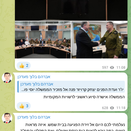
2
👍
597
11:08
אברהם בלוך מעדכן
אברהם בלוך מעדכן
יו"ר ועדת הפנים יצחק קרויזר פנה אל מזכיר הממשלה יוסי פוקסבדרישה לסיוע מידי לרשויות המקומיות בכדי למנוע קריסה של העורף הישראלי.
הממשלה אישרה סיוע ראשוני לרשויות המקומיות
3
👍
628
11:18
אברהם בלוך מעדכן
נעלמתי לכם היום אל זירת הפגיעה בבית שמש. איזה מראות
קשים. כמה נורא לראות בית כנסת שנעלם, ואת המקלט והממ"ד
שנפגעו. פחד אלוהים שה' ישמור.