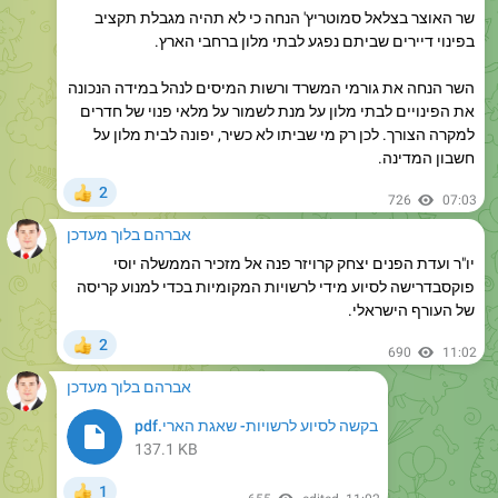
השר הנחה את גורמי המשרד ורשות המיסים לנהל במידה הנכונה
את הפינויים לבתי מלון על מנת לשמור על מלאי פנוי של חדרים
למקרה הצורך. לכן רק מי שביתו לא כשיר, יפונה לבית מלון על
חשבון המדינה.
2
👍
726
07:03
אברהם בלוך מעדכן
יו"ר ועדת הפנים יצחק קרויזר פנה אל מזכיר הממשלה יוסי
פוקסבדרישה לסיוע מידי לרשויות המקומיות בכדי למנוע קריסה
של העורף הישראלי.
2
👍
690
11:02
אברהם בלוך מעדכן
בקשה לסיוע לרשויות- שאגת הארי.pdf
137.1 KB
1
👍
655
edited
11:02
אברהם בלוך מעדכן