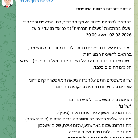
בהתאם להנחיות פיקוד העורף מהבוקר, בתי המשפט ובתי הדין
יפעלו במתכונת “פעילות הכרחית” (מצב אדום) עד יום שני,
02.03.2026 בשעה 20:00.
בעת הזו יפעלו בתי משפט ברזל בלבד במתכונת מצומצמת,
בהתאם לרשימה המצורפת.
בשל מצב החירום (הודעה על מצב חירום תשלח בהמשך), יישמעו
הליכים דחופים בלבד.
שר המשפטים חתם על הכרזה מלאה המאפשרת קיום דיוני
עצורים בהיוועדות חזותית בתקופת החירום.
רשימת בתי משפט ברזל שיפתחו מחר:
*שלום* :
מחוז מרכז: ראשון לציון, פתח תקוה (גיסין).
מחוז ירושלים: בתעבורה ומשפחה בבית הדפוס (בית השנהב)
מחוז דרום: שלום באר שבע, שלום אילת, שלום אשקלון
מחוז צפון: שלום נצרת, שלום טבריה.
מחוז חיפה: שלום חיפה, שלום חדרה
מחוז תל אביב: שלום בת ים, ענייני משפחה תל אביב (ויצמן)