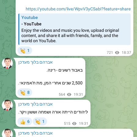
Youtube
- YouTube
Enjoy the videos and music you love, upload original
content, and share it all with friends, family, and the
world on YouTube.
👏
1
721
18:37
אברהם בלוך מעדכן
באבוד רשעים - רינה.
2,500 שנים אחרי המן, מת ח'אמינאי.
👏
8
564
19:31
אברהם בלוך מעדכן
ליהודים הייתה אורה ושמחה וששון ויקר.
👏
6
1
👍
515
19:31
אברהם בלוך מעדכן
*הצהרת ראש הממשלה בנימין נתניהו:*