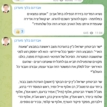
נשיא המדינה בזירת הנפילה בתל אביב: ״אנחנו נמצאים
במלחמה - הקם להורגך השכם להורגו. יש קואליציה אדירה
שעומדת איתנו מול האויב הנורא הזה וכל שלוחותיו״
3
👍
645
11:04
אברהם בלוך מעדכן
*שר הביטחון ישראל כ"ץ בהערכת מצב ראשונה במבצע "שאגת
הארי": המבצע הזה יימשך ככל שיידרש - הוא לא יופסק רגע לפני
שתושגנה המטרות. הסיכול של חמינאי הוא נקודת מפנה, כולנו
מקווים שהפעילות תביא גם לתכלית שאנחנו רוצים - שהעם
האיראני יוכל לסלק את המשטר הזה עבור עצמו, עבורנו ועבור כל
העולם"*
שר הביטחון ישראל כ"ץ קיים הבוקר (ראשון) הערכת מצב בבור,
ביחד עם הרמטכ"ל, רב-אלוף אייל זמיר, ראש המוסד דדי ברנע,
מנכ"ל משרד הביטחון, אלוף (מיל׳) אמיר ברעם, ראש אמ"ן, אלוף
שלומי בינדר, ראש אמ"ץ, אלוף איציק כהן, ראש אג"ת, אלוף הדי
זילברמן, מפקד פיקוד העורף, אלוף שי קלפר, ובכירים נוספים.
*דברי שר הביטחון ישראל כ"ץ:*