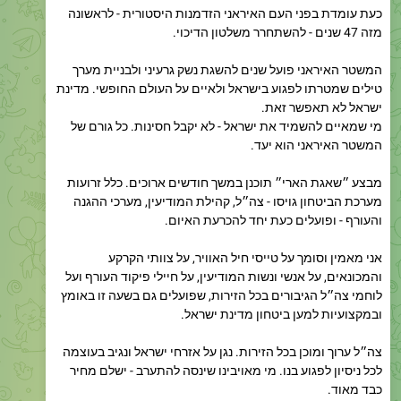
המשטר האיראני פועל שנים להשגת נשק גרעיני ולבניית מערך
טילים שמטרתו לפגוע בישראל ולאיים על העולם החופשי. מדינת
ישראל לא תאפשר זאת.
מי שמאיים להשמיד את ישראל - לא יקבל חסינות. כל גורם של
המשטר האיראני הוא יעד.
מבצע ״שאגת הארי״ תוכנן במשך חודשים ארוכים. כלל זרועות
מערכת הביטחון גויסו - צה״ל, קהילת המודיעין, מערכי ההגנה
והעורף - ופועלים כעת יחד להכרעת האיום.
אני מאמין וסומך על טייסי חיל האוויר, על צוותי הקרקע
והמכונאים, על אנשי ונשות המודיעין, על חיילי פיקוד העורף ועל
לוחמי צה״ל הגיבורים בכל הזירות, שפועלים גם בשעה זו באומץ
ובמקצועיות למען ביטחון מדינת ישראל.
צה״ל ערוך ומוכן בכל הזירות. נגן על אזרחי ישראל ונגיב בעוצמה
לכל ניסיון לפגוע בנו. מי מאויבינו שינסה להתערב - ישלם מחיר
כבד מאוד.
אזרחי ישראל, אנו נכנסים לימי לחימה מורכבים. נדרשים סבלנות,