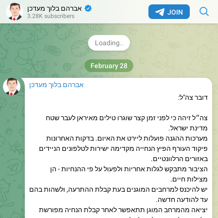
התקבלו דיווחים על נפילות. יש להימנע מהתקהלויות באזורים
אברהם בלוך מעדכן
✔
JOIN
3.28K subscribers
אלו.
הנכם מתבקשים להמשיך ולהישמע להנחיות פיקוד העורף
ולהנחיות שמופצות אליכם.
735
11:37
אברהם בלוך מעדכן
דובר צה"ל:
צה״ל זיהה כי לפני זמן קצר שוגרו טילים מאיראן לעבר שטח
מדינת ישראל.
מערכות ההגנה פועלות ליירט את האיום. בדקות האחרונות
פיקוד העורף הפיץ הנחייה מקדימה ישירות לטלפונים הניידים
באזורים הרלוונטיים.
הציבור מתבקש לגלות אחריות ולפעול על פי ההנחיות - הן
מצילות חיים.
יש להיכנס למרחבים המוגנים בעת קבלת ההתרעה, ולשהות בהם
עד להודעה חדשה.
יציאה מהמרחב המוגן תתאפשר לאחר קבלת הנחיה מפורשת
בלבד, יש להמשיך ולפעול על פי הנחיות פיקוד העורף.
702
13:26