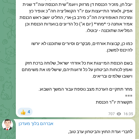
ומרכזת האופוזיציה חה״כ מירב בן-ארי, החליט יושב-ראש הכנסת
אמיר אוחנה כי *מחר* (יום א׳) כל הדיונים בוועדות הכנסת וכן
המליאה שתוכננה - יבוטלו.
כמו כן, קבוצות אורחים, מבקרים וסיורים שתוכננו לא יורשו
להיכנס למשכן.
בשם הכנסת המייצגת את כל אזרחי ישראל, שלוחה ברכת חזק
ואמץ לכוחות הביטחון על כל זרועותיהם, שישלימו את משימתם
וישובו שלמים ובריאים.
מחר תתקיים הערכת מצב נוספת עבור המשך השבוע.
===
תקשורת יו״ר הכנסת
4
👍
707
16:35
אברהם בלוך מעדכן
לחברי ועדת החוץ והביטחון ערב טוב,
יו״ר הוועדה ח״כ בועז ביסמוט מבקש להזמינכם לישיבת הוועדה
שתתקיים ביום שני 2/3/2026 בשעה 10:00-13:00.