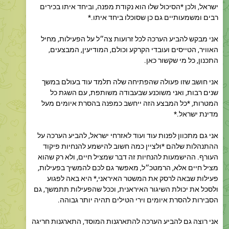
אני מבקש להביע הערכה לכל זרועות צה״ל על הפעילות, מחיל
האוויר, הטייסים ועובדי הקרקע וכולם, המודיעין, המבצעים,
התכנון, כל מי שקשור כאן.
אני חושב שזו פעולה שהפתיחה שלה תלמד עוד בעולם במשך
שנים רבות, ואני משוכנע שבעבודה משותפת, עם השגת כל
המטרות, *כל המבצע הזה ייחשב כמפנה בהסרת איומים מעל
מדינת ישראל.*
אני גם מתכוון לפנות עוד ועוד לאזרחי ישראל, להביע הערכה על
ההתנהלות שלהם *ולציין כמה חשוב להישמע להנחיות פיקוד
העורף. ההישמעות להנחיות זה דבר שמציל חיים, ולא רק שהוא
מציל חיים אלא, הרמטכ״ל, מאפשר גם לכם להמשיך בפעילות,
פעילות שבאה לרסק את המשטר האיראני,* היא באה לפגוע
ולסכל את יכולת השיגור האיראנית, וככל שהפעילות תתמשך, גם
הסבירות להסרת איומים וירי הטילים תהיה יותר גבוהה.
אני רוצה גם להביע הערכה להתארגנות המוסד, התארגנות חריגה
ויוצאת דופן ביחס לכל מבצע שהוא, שוודאי קיימה מדינת ישראל
בעבר, תוך כדי מהלך מלחמתי.