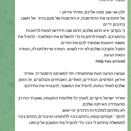
אל תחמיצו את ההזדמנות, זו הזדמנות של פעם בדור. אל תשבו
בחיבוק ידיים.
כי בקרוב יגיע הרגע שלכם, הרגע שבו תידרשו לצאת לרחובות
בהמוניכם. לצאת לרחובות כדי להשלים את המלאכה - להפיל את
משטר הזוועות שממרר לכם את החיים.
הסבל והקרבה שלכם לא יהיו לשווא. העזרה שייחלתם לה, העזרה
הזאת הגיעה.
Help has arrived.
ועכשיו הגיעה העת שתתאחדו יחד למשימה היסטורית. אזרחי
איראן: הפרסים, הכורדים, האזרים, האבחזים והבלוצ'ים. זה הזמן
שלכם לאחד כוחות, להפיל את המשטר, להבטיח את עתידכם.
אזרחי ישראל היקרים, לאורך כל מלחמת התקומה, שאבתי כוח רב
מהעמידה האיתנה שלכם.
לא נפלתם למלכודות הדכדוך ‏והייאוש.
להפך - זקפתם קומה, נתתם גיבוי ללוחמינו הגיבורים, נתתם גיבוי
לממשלה ונתתם לי גיבוי כדי להוביל את המאבק על קיומנו.
כך בדיוק נוהג עם חפץ חיים - עם של אריות!