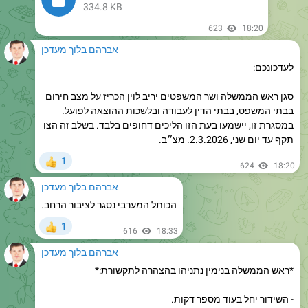
אברהם בלוך מעדכן
לעדכונכם:
סגן ראש הממשלה ושר המשפטים יריב לוין הכריז על מצב חירום
בבתי המשפט, בבתי הדין לעבודה ובלשכות ההוצאה לפועל.
במסגרת זו, יישמעו בעת הזו הליכים דחופים בלבד. בשלב זה הצו
תקף עד יום שני, 2.3.2026. מצ״ב.
1
👍
624
18:20
אברהם בלוך מעדכן
הכותל המערבי נסגר לציבור הרחב.
1
👍
616
18:33
אברהם בלוך מעדכן
*ראש הממשלה בנימין נתניהו בהצהרה לתקשורת:*
- השידור יחל בעוד מספר דקות.
https://youtube.com/live/WpvV3yCSabI?feature=share