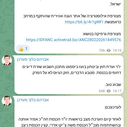
מצורפת אילוסטרציה של אתר הגנה אווירית שהותקף במרחב
כראמנשה:
https://bit.ly/4r1gWFI
מצורפת גרפיקה בנושא:
https://IDFANC.activetrail.biz/ANC280220261849576
1
👍
756
14:10
אברהם בלוך מעדכן
יו"ר ועדת חוץ וביטחון בועז ביסמוט מתכנן השבוע שורת דיונים
דחופים בכנסת. מטבע הדברים, חוק הגיוס לא על הפרק.
שבוע טוב.
648
16:17
אברהם בלוך מעדכן
לעדכונכם:
לאחר קיום הערכת מצב בראשות יו״ר הכנסת חה״כ אמיר אוחנה
ובהשתתפות מנכ״ל הכנסת משה צ׳יקו אדרי, קצין הכנסת ניצב
יובל חן, מזכיר הכנסת דן מרזוק ויועמ״שית הכנסת עוה״ד שגית
אפיק, ולאחר התייעצות עם יו״ר הקואליציה חה״כ אופיר כץ