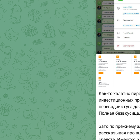
Как-то халатно пир
инвестиционных про
переводчик гугл дл
Полная безвкусица.
Зато по прежнему 
рассказывая про в
средств. Имеются р