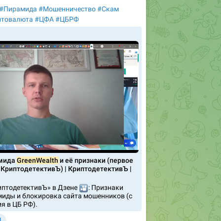
#Пирамида
#Мошенничество
#Скам
птовалюта
#ЦФА
#ЦБРФ
амида
GreenWealth
и её признаки (первое
 КриптодетективЪ) | КриптодетективЪ |
иптодетективЪ» в Дзене
🎦
: Признаки
иды и блокировка сайта мошенников (с
я в ЦБ РФ).

1