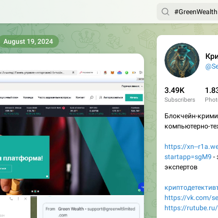
August 19, 2024
Кр
@Se
3.49K
1.8
Subscribers
Phot
Блокчейн-крими
компьютерно-те
https://xn--r1a.w
startapp=sgM9
-
экспертов
криптодетектив
https://vk.com/se
https://rutube.ru