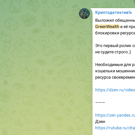
КриптодетективЪ
Выложил обещанны
GreenWealth
и её пр
блокировки ресурса
Это первый ролик с
не судите строго ;)
Необходимые для р
кошельки мошенник
ресурса своевремен
https://dzen.ru/vi
———
https://zen.yandex
Дзен
https://rutube.ru/c