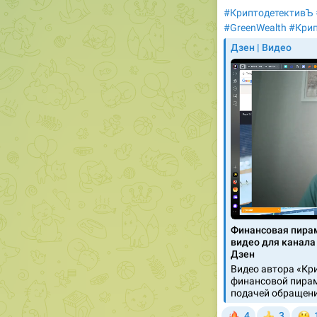
#КриптодетективЪ
#GreenWealth
#Кри
Дзен | Видео
Финансовая пир
видео для канала
Дзен
Видео автора «Кр
финансовой пирам
подачей обращени
🔥

4
3
👍