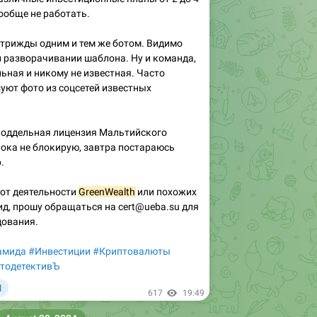
вообще не работать.
трижды одним и тем же ботом. Видимо
 разворачивании шаблона. Ну и команда,
ьная и никому не известная. Часто
уют фото из соцсетей известных
- поддельная лицензия Мальтийского
 пока не блокирую, завтра постараюсь
.
 от деятельности
GreenWealth
или похожих
д, прошу обращаться на cert@ueba.su для
дования.
амида
#Инвестиции
#Криптовалюты
тодетективЪ

1
617
19:49