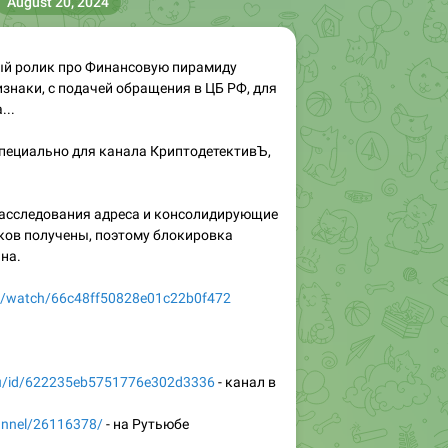
August 20, 2024
й ролик про Финансовую пирамиду
изнаки, с подачей обращения в ЦБ РФ, для
...
пециально для канала КриптодетективЪ,
асследования адреса и консолидирующие
ов получены, поэтому блокировка
на.
deo/watch/66c48ff50828e01c22b0f472
.ru/id/622235eb5751776e302d3336
- канал в
hannel/26116378/
- на Рутьюбе