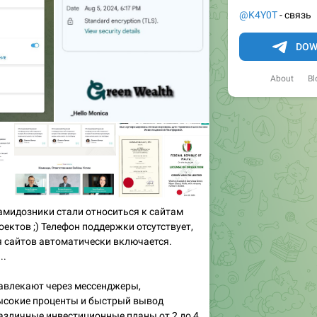
@K4Y0T
- связь
DOW
About
Bl
амидозники стали относиться к сайтам
ектов ;) Телефон поддержки отсутствует,
я сайтов автоматически включается.
..
завлекают через мессенджеры,
ысокие проценты и быстрый вывод
азличные инвестиционные планы от 2 до 4