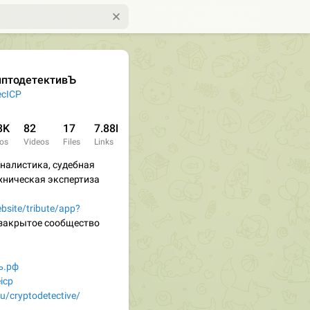
иптодетективЪ
cICP
3K
82
17
7.88K
os
Videos
Files
Links
налистика, судебная
хническая экспертиза
ebsite/tribute/app?
 закрытое сообщество
ъ.рф
icp
/u/cryptodetective/