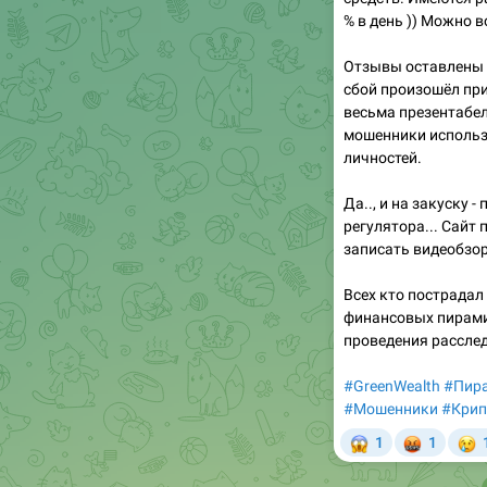
% в день )) Можно 
Отзывы оставлены 
сбой произошёл при
весьма презентабел
мошенники использ
личностей.
Да.., и на закуску 
регулятора... Сайт
записать видеобзор
Всех кто пострадал
финансовых пирами
проведения рассле
#GreenWealth
#Пир
#Мошенники
#Крип
😱
🤬

1
1