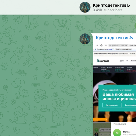
КриптодетективЪ
3.49K subscribers
КриптодетективЪ