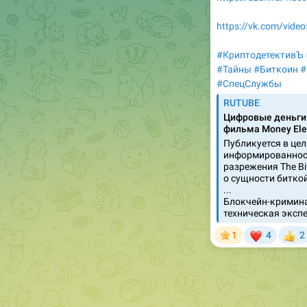
https://vk.com/vid
#КриптодетективЪ
#Тайны
#Биткоин
#
#СпецСлужбы
RUTUBE
Цифровые деньги 
фильма Money Elect
Публикуется в це
информированност
разрежения The B
о сущности битко
...
Блокчейн-кримина
техническая экспе
❤

1
4
2
