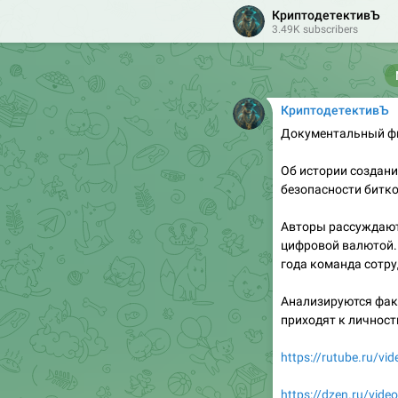
КриптодетективЪ
3.49K subscribers
КриптодетективЪ
Документальный фи
Об истории создани
безопасности битко
Авторы рассуждают 
цифровой валютой. 
года команда сотр
Анализируются фак
приходят к личности
https://rutube.ru/
https://dzen.ru/vi