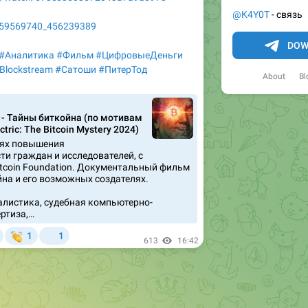
@K4Y0T
- связь
eo59569740_456239389
DOW
#Аналитика
#Фильм
#ЦифровыеДеньги
Blockstream
#Сатоши
#ПитерТод
About
Bl
- Тайны биткойна (по мотивам
ric: The Bitcoin Mystery 2024)
лях повышения
и граждан и исследователей, с
itcoin Foundation. Документальный фильм
йна и его возможных создателях.
листика, судебная компьютерно-
ртиза,…

1
1

613
16:42