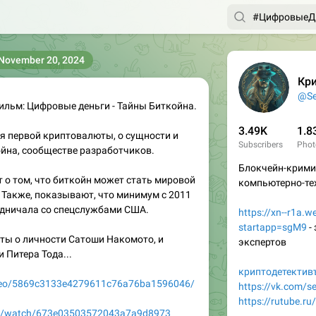
November 20, 2024
Кр
@Se
льм: Цифровые деньги - Тайны Биткойна.
3.49K
1.8
я первой криптовалюты, о сущности и
Subscribers
Phot
йна, сообществе разработчиков.
Блокчейн-крими
о том, что биткойн может стать мировой
компьютерно-те
Также, показывают, что минимум с 2011
удничала со спецслужбами США.
https://xn--r1a.w
startapp=sgM9
-
ты о личности Сатоши Накомото, и
экспертов
 Питера Тода...
криптодетектив
video/5869c3133e4279611c76a76ba1596046/
https://vk.com/se
https://rutube.ru
deo/watch/673e03503572043a7a9d8973