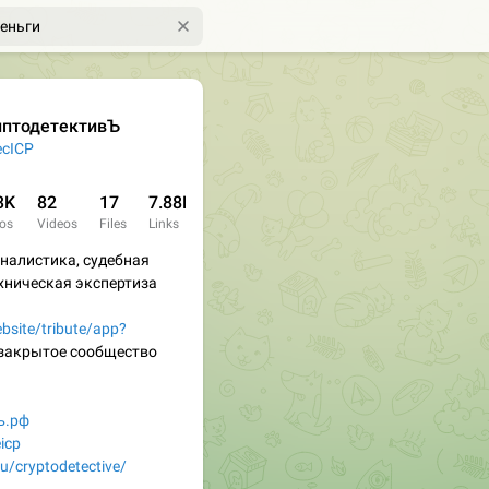
иптодетективЪ
cICP
3K
82
17
7.88K
os
Videos
Files
Links
налистика, судебная
хническая экспертиза
ebsite/tribute/app?
 закрытое сообщество
ъ.рф
icp
/u/cryptodetective/