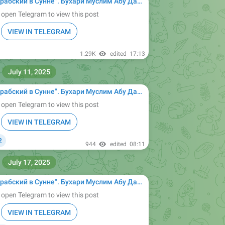
ухари Муслим Абу Дауд Ибн Маджах ат-Тирмизи Насаи сунан сахих Ислам муснад имам
 open Telegram to view this post
VIEW IN TELEGRAM
1.29K
edited
17:13
July 11, 2025
ухари Муслим Абу Дауд Ибн Маджах ат-Тирмизи Насаи сунан сахих Ислам муснад имам
 open Telegram to view this post
VIEW IN TELEGRAM
2

944
edited
08:11
July 17, 2025
ухари Муслим Абу Дауд Ибн Маджах ат-Тирмизи Насаи сунан сахих Ислам муснад имам
 open Telegram to view this post
VIEW IN TELEGRAM