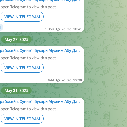
 open Telegram to view this post
VIEW IN TELEGRAM

1
1.05K
edited
10:41
May 27, 2025
ухари Муслим Абу Дауд Ибн Маджах ат-Тирмизи Насаи сунан сахих Ислам муснад имам
 open Telegram to view this post
VIEW IN TELEGRAM
944
edited
23:30
May 31, 2025
ухари Муслим Абу Дауд Ибн Маджах ат-Тирмизи Насаи сунан сахих Ислам муснад имам
 open Telegram to view this post
VIEW IN TELEGRAM