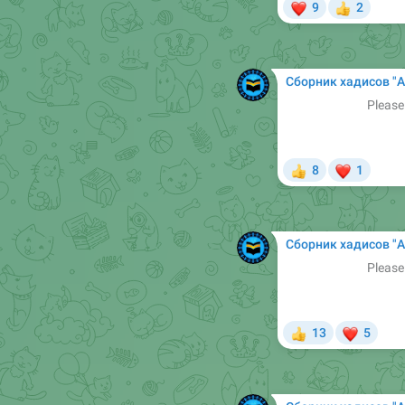
❤
9
2
👍
Сборник хадисов "Арабский в Сунне". Б
Please
❤
8
1
👍
Сборник хадисов "Арабский в Сунне". Б
Please
❤
13
5
👍