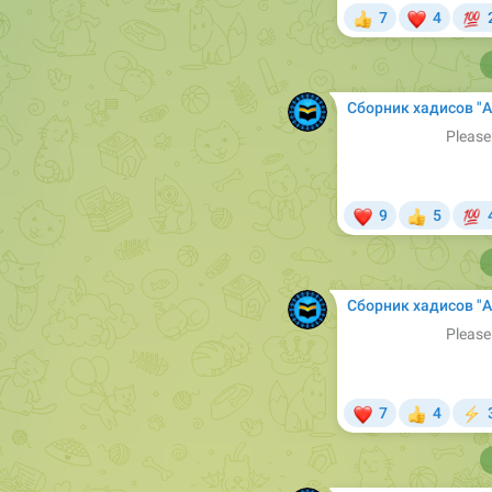
❤

7
4
👍
Сборник хадисов "Арабский в Сунне". Б
Please
❤

9
5
👍
Сборник хадисов "Арабский в Сунне". Б
Please
❤
7
4
👍