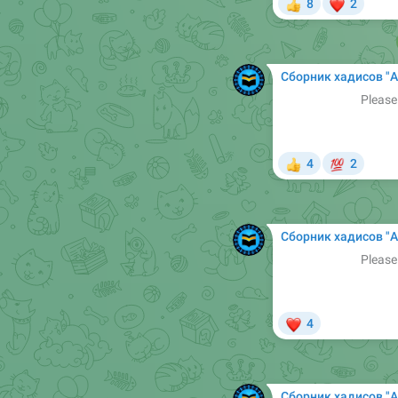
❤
8
2
👍
Сборник хадисов "Арабский в Сунне". Б
Please
💯
4
2
👍
Сборник хадисов "Арабский в Сунне". Б
Please
❤
4
Сборник хадисов "Арабский в Сунне". Б