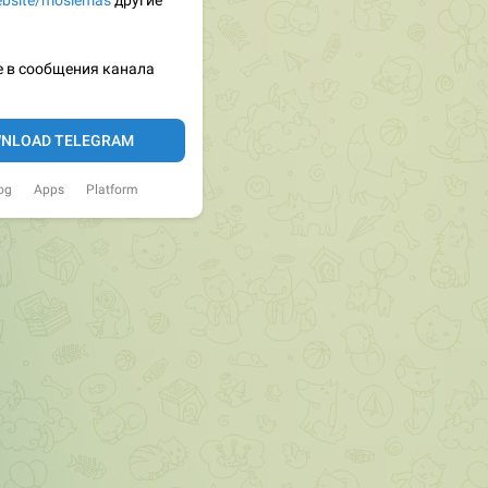
website/moslemas
другие
 в сообщения канала
NLOAD TELEGRAM
og
Apps
Platform