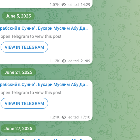
1.07K
edited
14:29
June 5, 2025
ухари Муслим Абу Дауд Ибн Маджах ат-Тирмизи Насаи сунан сахих Ислам муснад имам
 open Telegram to view this post
VIEW IN TELEGRAM
1.12K
edited
21:09
June 21, 2025
ухари Муслим Абу Дауд Ибн Маджах ат-Тирмизи Насаи сунан сахих Ислам муснад имам
 open Telegram to view this post
VIEW IN TELEGRAM
1.21K
edited
17:10
June 27, 2025