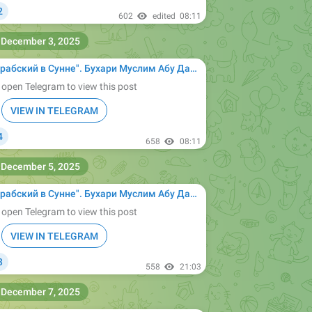

2
602
edited
08:11
December 3, 2025
ухари Муслим Абу Дауд Ибн Маджах ат-Тирмизи Насаи сунан сахих Ислам муснад имам
 open Telegram to view this post
VIEW IN TELEGRAM

4
658
08:11
December 5, 2025
ухари Муслим Абу Дауд Ибн Маджах ат-Тирмизи Насаи сунан сахих Ислам муснад имам
 open Telegram to view this post
VIEW IN TELEGRAM
3
⚡
558
21:03
December 7, 2025