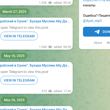
https://xn--r1a.
1.52K
edited
00:26
каналы
March 27, 2025
Ошибка? Пишите
@Ayat_mp3
ухари Муслим Абу Дауд Ибн Маджах ат-Тирмизи Насаи сунан сахих Ислам муснад имам
 open Telegram to view this post
DOW
VIEW IN TELEGRAM
About
Bl
1.26K
edited
08:55
May 16, 2025
ухари Муслим Абу Дауд Ибн Маджах ат-Тирмизи Насаи сунан сахих Ислам муснад имам
 open Telegram to view this post
VIEW IN TELEGRAM
972
edited
17:36
May 26, 2025
ухари Муслим Абу Дауд Ибн Маджах ат-Тирмизи Насаи сунан сахих Ислам муснад имам