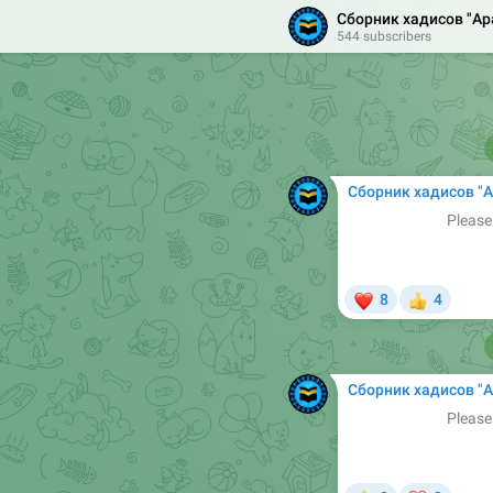
Сборник хадисов "Арабский в Сунне". Б
непременно
544 subscribers
Шейх аль
❤
6
3
👍

Сборник хадисов "Арабский в Сунне". Б
Please
❤
8
4
👍
Сборник хадисов "Арабский в Сунне". Б
Please