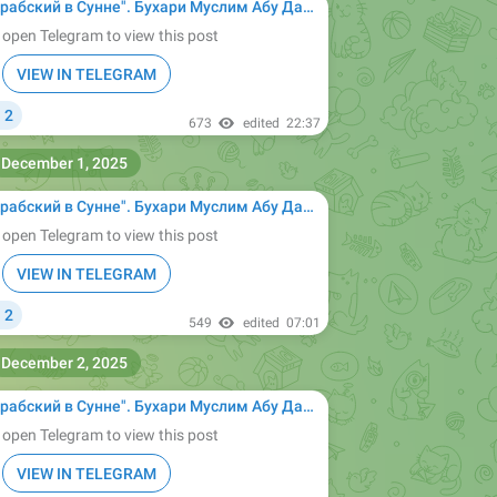
ухари Муслим Абу Дауд Ибн Маджах ат-Тирмизи Насаи сунан сахих Ислам муснад имам
 open Telegram to view this post
VIEW IN TELEGRAM

2
673
edited
22:37
December 1, 2025
ухари Муслим Абу Дауд Ибн Маджах ат-Тирмизи Насаи сунан сахих Ислам муснад имам
 open Telegram to view this post
VIEW IN TELEGRAM

2
549
edited
07:01
December 2, 2025
ухари Муслим Абу Дауд Ибн Маджах ат-Тирмизи Насаи сунан сахих Ислам муснад имам
 open Telegram to view this post
VIEW IN TELEGRAM