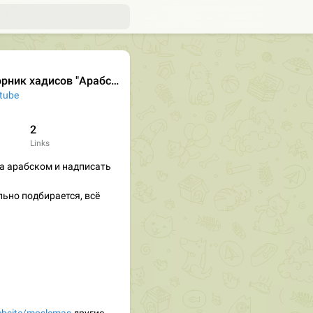
"Арабский в Сунне". Бухари Муслим Абу Дауд Ибн Маджах ат-Тирмизи Насаи сунан сахих Ислам муснад имам
tube
2
Links
а арабском и надписать
ьно подбирается, всё