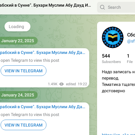
ухари Муслим Абу Дауд Ибн Маджах ат-Тирмизи Насаи сунан сахих Ислам муснад имам
 пожимали бы вам руки на улицах Медины».
💎
💎
💎
💎
💎
💎
-Албани в «ас-Сильсиля ас-сахиха» (5/275)
1

1.2K
edited
14:12
Сборник хадисов 
January 22, 2025
@sf
ухари Муслим Абу Дауд Ибн Маджах ат-Тирмизи Насаи сунан сахих Ислам муснад имам
544
1
 open Telegram to view this post
Subscribers
File
VIEW IN TELEGRAM
Надо записать н
перевод.
1.49K
edited
19:22
Тематика тщател
достоверно
January 24, 2025
ухари Муслим Абу Дауд Ибн Маджах ат-Тирмизи Насаи сунан сахих Ислам муснад имам
 open Telegram to view this post
VIEW IN TELEGRAM