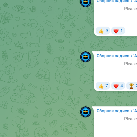
Сборник хадисов "Арабский в Сунне". Б
Please
❤
9
1
👍
Сборник хадисов "Арабский в Сунне". Б
Please
❤
7
4
👍

Сборник хадисов "Арабский в Сунне". Б
Please