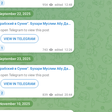

2
954
edited
12:48
September 22, 2025
ухари Муслим Абу Дауд Ибн Маджах ат-Тирмизи Насаи сунан сахих Ислам муснад имам
 open Telegram to view this post
VIEW IN TELEGRAM
1

743
edited
12:26
September 23, 2025
ухари Муслим Абу Дауд Ибн Маджах ат-Тирмизи Насаи сунан сахих Ислам муснад имам
 open Telegram to view this post
VIEW IN TELEGRAM
2

839
edited
20:44
November 10, 2025