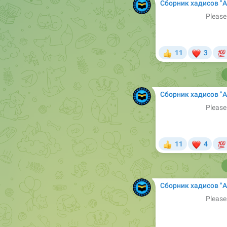
Сборник хадисов "Арабский в Сунне". Б
Please
❤

11
3
👍
Сборник хадисов "Арабский в Сунне". Б
Please
❤

11
4
👍
Сборник хадисов "Арабский в Сунне". Б
Please