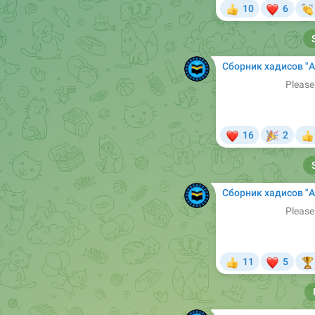
❤

10
6
👍
Сборник хадисов "Арабский в Сунне". Б
Please
❤
🎉
16
2

Сборник хадисов "Арабский в Сунне". Б
Please
❤
11
5
👍
