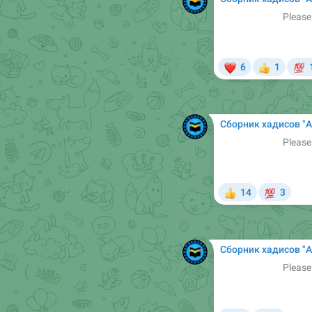
Please
❤

6
1
👍
Сборник хадисов "Арабский в Сунне". Б
Please
💯
14
3
👍
Сборник хадисов "Арабский в Сунне". Б
Please