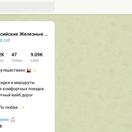
сийские Железные Дороги
d_rzd
2K
47
9.09K
os
Videos
Links
 путешествиях
🚂
✨
кидки и маршруты
я комфортных поездок
тный вайб дорог
 По любви.
✨

Admin
️