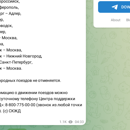
ороссийск,
DOW
ферополь,
рг – Адлер,
р,
About
Bl
водск,
ер,
– Москва,
а,
к – Москва,
к – Нижний Новгород,
Санкт-Петербург,
к – Москва.
родных поездов не отменяется.
рмацию о движении поездов можно
осуточному телефону Центра поддержки
: 8-800-775-00-00 (звонок из любой точки
. (c) СКЖД
1.1K
04:33