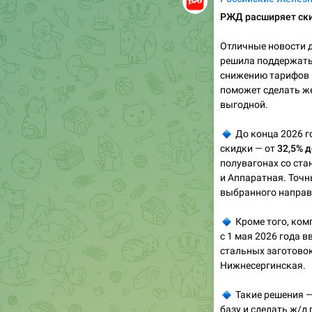
РЖД расширяет ски
Отличные новости 
решила поддержать
снижению тарифов 
поможет сделать ж
выгодной.
🔹
До конца 2026 г
скидки — от
32,5% 
полувагонах со ста
и Аппаратная. Точн
выбранного направ
🔹
Кроме того, ком
с 1 мая 2026 года 
стальных заготовок
Нижнесергинская.
🔹
Такие решения —
базу и сделать ж/д