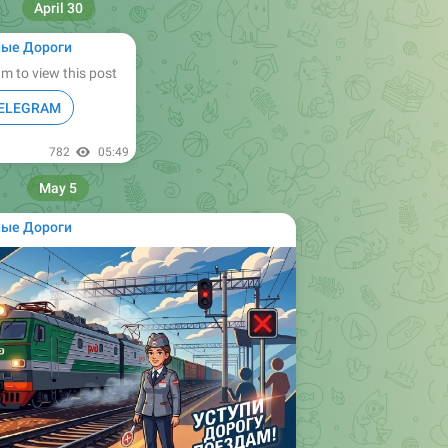
April 30
ные Дороги
m to view this post
TELEGRAM
782
05:49
May 5
ные Дороги