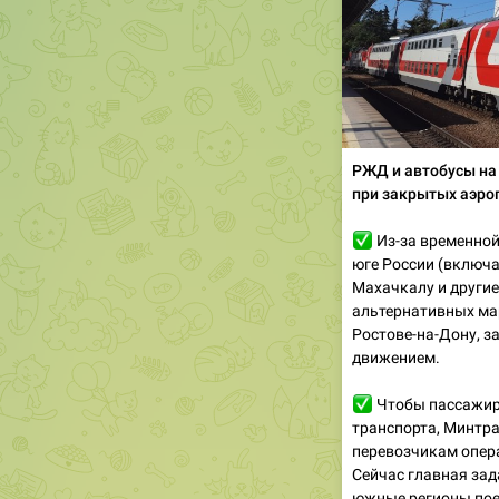
РЖД и автобусы на
при закрытых аэро
✅
Из-за временной
юге России (включа
Махачкалу и другие
альтернативных мар
Ростове-на-Дону, 
движением.
✅
Чтобы пассажиры
транспорта, Минтр
перевозчикам опер
Сейчас главная зад
южные регионы пое