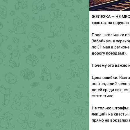
ЖЕЛЕЗКА — НЕ МЕС
«охота» на наруши
👮
Пока школьники п
Забайкалья переход
по 31 мая в регион
дорогу поездам!»
.
Почему это важно 
Цена ошибки:
Всего
пострадали 2 челов
детей среди них нет
статистике.
Не только штрафы:
лекций» на квесты,
прямо на вокзалах и