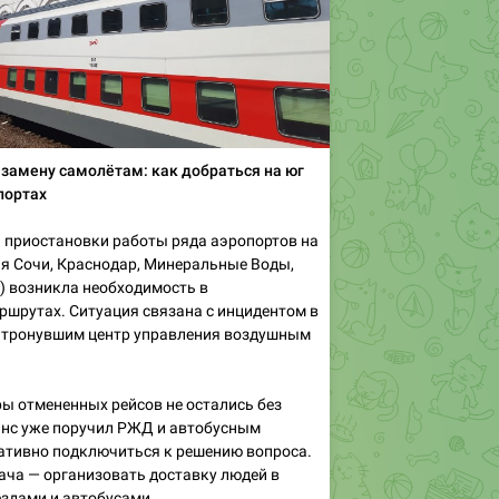
 замену самолётам: как добраться на юг
портах
 приостановки работы ряда аэропортов на
я Сочи, Краснодар, Минеральные Воды,
) возникла необходимость в
шрутах. Ситуация связана с инцидентом в
затронувшим центр управления воздушным
 отмененных рейсов не остались без
анс уже поручил РЖД и автобусным
ативно подключиться к решению вопроса.
ача — организовать доставку людей в
здами и автобусами.