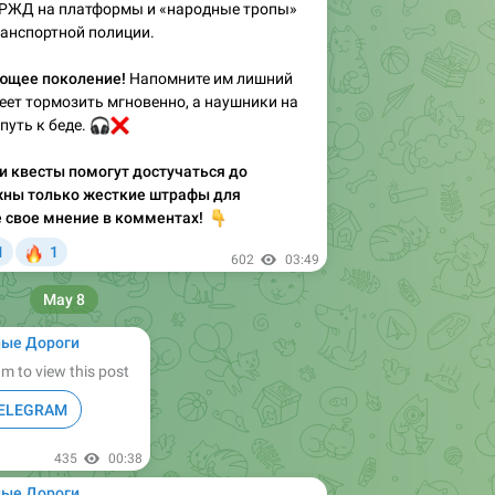
 РЖД на платформы и «народные тропы»
ранспортной полиции.
ющее поколение!
Напомните им лишний
меет тормозить мгновенно, а наушники на
путь к беде.
🎧
❌
 и квесты помогут достучаться до
жны только жесткие штрафы для
 свое мнение в комментах!
👇

1
1

602
03:49
May 8
ные Дороги
m to view this post
TELEGRAM
435
00:38
ные Дороги