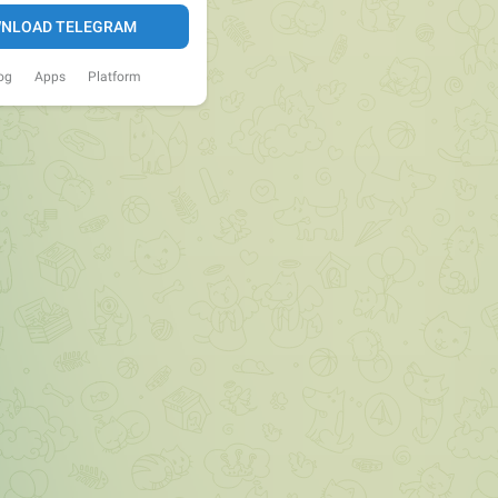
NLOAD TELEGRAM
og
Apps
Platform