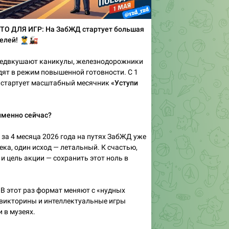
ТО ДЛЯ ИГР: На ЗабЖД стартует большая
телей!
‍♂️
🚂
редвкушают каникулы, железнодорожники
ят в режим повышенной готовности. С 1
е стартует масштабный месячник
«Уступи
именно сейчас?
 за 4 месяца 2026 года на путях ЗабЖД уже
ека, один исход — летальный. К счастью,
, и цель акции — сохранить этот ноль в
В этот раз формат меняют с «нудных
 викторины и интеллектуальные игры
 в музеях.