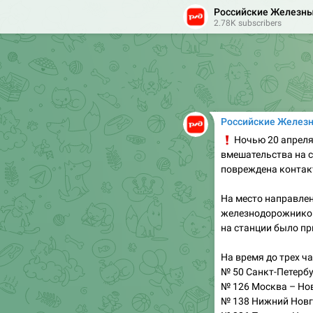
Российские Железны
Тем не менее, удоб
2.78K subscribers
увеличилось: перех
станция оборудова
и новыми турникет
Российские Желез
❗️
Ночью 20 апреля
вмешательства на 
повреждена контакт
На место направле
железнодорожников
на станции было пр
На время до трех ч
№ 50 Санкт-Петербу
№ 126 Москва – Но
№ 138 Нижний Новг