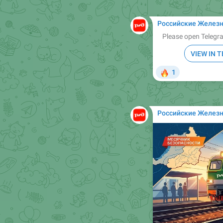
Российские Желез
Please open Telegra
VIEW IN 
🔥
1
Российские Желез