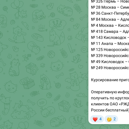
№ 326 Пермь – Нов
№ 28 Москва – Сим
№ 36 Санкт-Петербу
№ 84 Москва – Адле
№ 4 Москва – Кисло
№ 418 Самара – Адл
№ 143 Кисловодск 
№ 11 Анапа – Москв
№ 125 Новороссийс
№ 339 Новороссийс
№ 49 Кисловодск – 
№ 249 Новороссийс
Курсирование приго
Оперативную инфо
получить по кругл
клиентов ОАО «РЖД»
России бесплатный)
❤
🤔
4
2