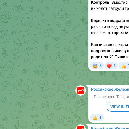
Контроль:
Вместе с
выходят патрули т
Берегите подраста
раз, что поезд не у
путях — это прямой 
Как считаете, игры
подростков или ну
родителей? Пишите
😨
❤

5
1

Российские Желез
Please open Telegra
VIEW IN 
1
👍
Российские Желез