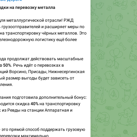
дки на перевозку металла
для металлургической отрасли! РЖД
 грузоотправителей и расширяет меры по
на транспортировку чёрных металлов. Это
елезнодорожную логистику ещё более
ода продолжат действовать масштабные
до 50%
. Речь идёт о перевозках в
нций Ворсино, Присады, Нижнесергинская
ый размер выгоды будет зависеть от
ления.
пания подготовила дополнительный бонус:
вводится скидка
40%
на транспортировку
 из Ревды на станции Аппаратная и
 это прямой способ поддержать грузовую
 перевозки максимально