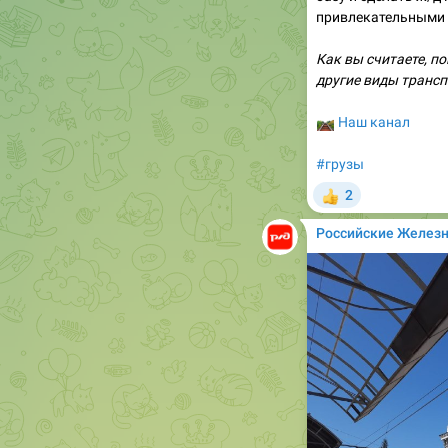
привлекательными 
Как вы считаете, п
другие виды трансп
🛤
Наш канал
#грузы
2
👍
Российские Желез