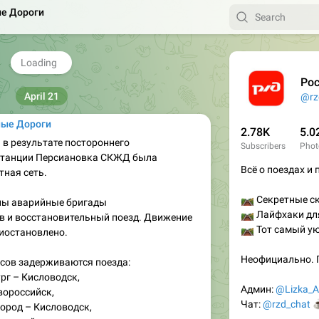
е Дороги
ство пересадок уже значительно
од между диаметрами стал проще, а сама
на современными эскалаторами, лифтами
ами.
951
07:00
Рос
April 21
@rz
ные Дороги
2.78K
5.0
 в результате постороннего
Subscribers
Phot
станции Персиановка СКЖД была
Всё о поездах и
ная сеть.
🛤
Секретные с
ны аварийные бригады
🛤
Лайфхаки дл
 и восстановительный поезд. Движение
🛤
Тот самый ую
иостановлено.
​Неофициально.
асов задерживаются поезда:
рг – Кисловодск,
​Админ:

@Lizka_
вороссийск,
☕
Чат:
@rzd_chat
ород – Кисловодск,