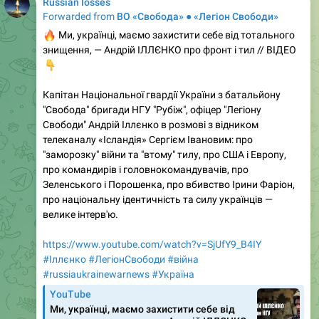
Russian losses
Forwarded from
ВО «Свобода» ● «Легіон Свободи»
🔥
Ми, українці, маємо захистити себе від тотального
знищення, — Андрій ІЛЛЄНКО про фронт і тил // ВІДЕО
👇
Капітан Національної гвардії України з батальйону
"Свобода" бригади НГУ "Рубіж", офіцер "Легіону
Свободи" Андрій Іллєнко в розмові з відником
телеканалу «Ісландія» Сергієм Івановим: про
"заморозку" війни та "втому" тилу, про США і Европу,
про командирів і головнокомандувачів, про
Зеленського і Порошенка, про вбивство Ірини Фаріон,
про національну ідентичність та силу українців —
велике інтерв'ю.
https://www.youtube.com/watch?v=SjUfY9_B4IY
#Іллєнко
#ЛегіонСвободи
#війна
#russiaukrainewarnews
#Україна
YouTube
Ми, українці, маємо захистити себе від