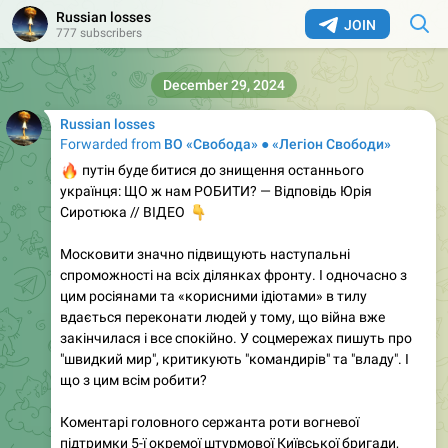
Russian losses
JOIN
777 subscribers
December 29, 2024
Russian losses
Forwarded from
ВО «Свобода» ● «Легіон Свободи»
🔥
путін буде битися до знищення останнього
українця: ЩО ж нам РОБИТИ? — Відповідь Юрія
👇
Сиротюка // ВІДЕО
Московити значно підвищують наступальні
спроможності на всіх ділянках фронту. І одночасно з
цим росіянами та «корисними ідіотами» в тилу
вдається переконати людей у тому, що війна вже
закінчилася і все спокійно. У соцмережах пишуть про
"швидкий мир", критикують "командирів" та "владу". І
що з цим всім робити?
Коментарі головного сержанта роти вогневої
підтримки 5-ї окремої штурмової Київської бригади,