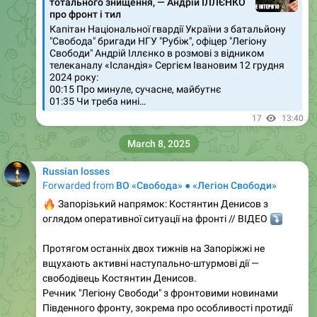
тотального знищення, — Андрій ІЛЛЄНКО
про фронт і тил
Капітан Національної гвардії України з батальйону
"Свобода" бригади НГУ "Рубіж", офіцер "Легіону
Свободи" Андрій Іллєнко в розмові з відником
телеканалу «Ісландія» Сергієм Івановим 12 грудня
2024 року:
00:15 Про минуле, сучасне, майбутнє
01:35 Чи треба нині…
17
13:40
March 8, 2025
Russian losses
Forwarded from
ВО «Свобода» ● «Легіон Свободи»
🔥
Запорізький напрямок: Костянтин Денисов з
оглядом оперативної ситуації на фронті // ВІДЕО
⤵️
Протягом останніх двох тижнів на Запоріжжі не
вщухають активні наступально-штурмові дії —
свободівець Костянтин Денисов.
Речник "Легіону Свободи" з фронтовими новинами
Південного фронту, зокрема про особливості протидії