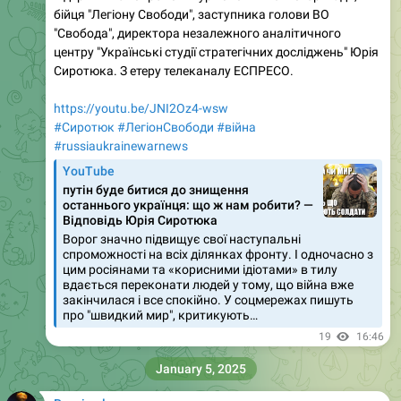
бійця "Легіону Свободи", заступника голови ВО
"Свобода", директора незалежного аналітичного
центру "Українські студії стратегічних досліджень" Юрія
Сиротюка. З етеру телеканалу ЕСПРЕСО.
https://youtu.be/JNI2Oz4-wsw
#Сиротюк
#ЛегіонСвободи
#війна
#russiaukrainewarnews
YouTube
путін буде битися до знищення
останнього українця: що ж нам робити? —
Відповідь Юрія Сиротюка
Ворог значно підвищує свої наступальні
спроможності на всіх ділянках фронту. І одночасно з
цим росіянами та «корисними ідіотами» в тилу
вдається переконати людей у тому, що війна вже
закінчилася і все спокійно. У соцмережах пишуть
про "швидкий мир", критикують…
19
16:46
January 5, 2025