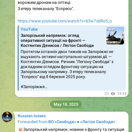
ворожим дронам на оптиці.
З етеру телеканалу "Еспресо".
https://www.youtube.com/watch?v=b3w7zdRo5_o
YouTube
Запорізький напрямок: огляд
оперативної ситуації на фронті —
Костянтин Денисов / Легіон Свободи
Протягом останніх двох тижнів на Запоріжжі не
вщухають активні наступально-штурмові дії, —
Костянтин Денисов. Речник "Легіону Свободи" з
докладним оглядом фронтову ситуацію на
Запорізькому напрямку. З етеру телеканалу
"Еспресо" від 8 березня 2025 року.
#Запоріжжя…
21
19:33
May 18, 2025
Russian losses
Forwarded from
ВО «Свобода» ● «Легіон Свободи»
💥
Запорізький напрямок: новини з фронту та ситуація