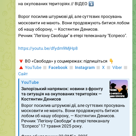
на окупованих територіях // ВІДЕО
⤵️
Ворог посилив штурмові дії, але суттєвих просувань
московити не мають. Вони продовжують битися лобом
об нашу оборону, — Костянтин Денисов.
Речник "Легіону Свободи" в етері телеканалу "Еспресо".
https://youtu.be/dfydm9MjHp8
🔻
ВО «Свобода» у соцмережах: підпишіться
👇
🔺
◽️
YouTube
◽️
Facebook
◽️
◽️
Instagram
◽️
Х
Viber
Сайт
YouTube
Запорізький напрямок: новини з фронту
та ситуація на окупованих територіях —
Костянтин Денисов
Ворог посилив штрумові дії, але суттєвих просувань
московити не мають. Вони продовжують битися
лобом об нашу оборону, — Костянтин Денисов.
Речник "Легіону Свободи" в етері телеканалу
"Еспресо" 17 травня 2025 року.