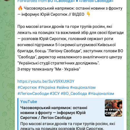
Forwarded from
ВО «Свобода» ● «Легіон Свободи»
🔥
Часовоярський напрямок: останні новини з фронту
— інформує Юрій Сиротюк // ВІДЕО
👇
Про масові атаки дронів та гори трупів росіян, які
лежать на позиціях та важливий збір для своєї бригади
— розповів Юрій Сиротюк, головний сержант роти
вогневої підтримки 5-ї окремої штурмової Київської
бригади, боєць "Легіону Свободи", заступник голови ВО
"Свобода", директор незалежного аналітичного центру
"Українські студії стратегічних досліджень".
З етеру телеканалу "Ми - Україна"
https://youtu.be/SuVS9XUtK0Y
#Сиротюк
#Україна
#війна
#націоналізм
#ЛегіонСвободи
#ЗСУ
#ВО_Cвобода
#Націоналізм
YouTube
Часовоярський напрямок: останні
новини з фронту — інформує Юрій
Сиротюк / Легіон Свободи
Про масові атаки дронів та гори трупів росіян, які
лежать на позиціях розповів Юрій Сиротюк,