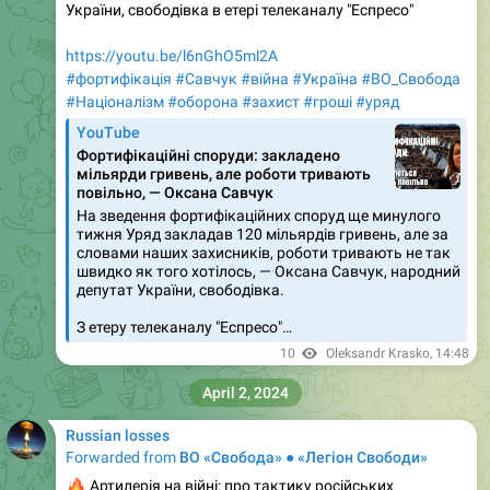
України, свободівка в етері телеканалу "Еспресо"
https://youtu.be/l6nGhO5ml2A
#фортифікація
#Савчук
#війна
#Україна
#ВО_Cвобода
#Націоналізм
#оборона
#захист
#гроші
#уряд
YouTube
Фортифікаційні споруди: закладено
мільярди гривень, але роботи тривають
повільно, — Оксана Савчук
На зведення фортифікаційних споруд ще минулого
тижня Уряд закладав 120 мільярдів гривень, але за
словами наших захисників, роботи тривають не так
швидко як того хотілось, — Оксана Савчук, народний
депутат України, свободівка.
З етеру телеканалу "Еспресо"…
10
Oleksandr Krasko
,
14:48
April 2, 2024
Russian losses
Forwarded from
ВО «Свобода» ● «Легіон Свободи»
🔥
Артилерія на війні: про тактику російських