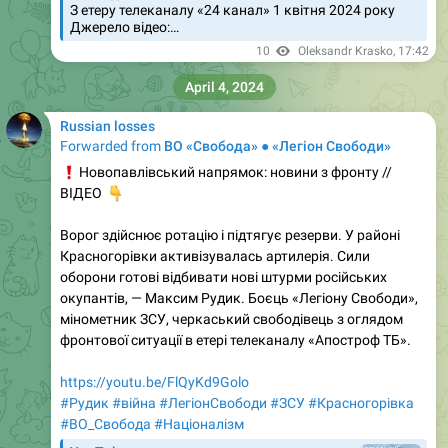
З етеру телеканалу «24 канал» 1 квітня 2024 року
Джерело відео:…
10
Oleksandr Krasko
,
17:42
April 4, 2024
Russian losses
Forwarded from
ВО «Свобода» ● «Легіон Свободи»
❗️
Новопавлівський напрямок: новини з фронту //
👇
ВІДЕО
Ворог здійснює ротацію і підтягує резерви. У районі
Красногорівки активізувалась артилерія. Сили
оборони готові відбивати нові штурми російських
окупантів, — Максим Рудик. Боєць «Легіону Свободи»,
мінометник ЗСУ, черкаський свободівець з оглядом
фронтової ситуації в етері телеканалу «Апостроф ТБ».
https://youtu.be/FlQyKd9Golo
#Рудик
#війна
#ЛегіонСвободи
#ЗСУ
#Красногорівка
#ВО_Cвобода
#Націоналізм