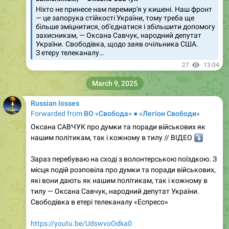
Ніхто не принесе нам перемир'я у кишені. Наш фронт
— це запорука стійкості України, тому треба ще
більше зміцнитися, об'єднатися і збільшити допомогу
захисникам, — Оксана Савчук, народний депутат
України. Свободівка, щодо заяв очільника США.
З етеру телеканалу…
27
13:04
March 9, 2025
Russian losses
Forwarded from
ВО «Свобода» ● «Легіон Свободи»
Оксана САВЧУК про думки та поради військових як
нашим політикам, так і кожному в тилу // ВІДЕО
⤵️
Зараз перебуваю на сході з волонтерською поїздкою. З
місця подій розповіла про думки та поради військових,
які вони дають як нашим політикам, так і кожному в
тилу — Оксана Савчук, народний депутат України.
Свободівка в етері телеканалу «Еспресо»
https://youtu.be/UdswvoOdka0