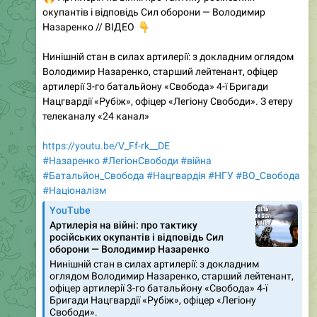
окупантів і відповідь Сил оборони — Володимир
👇
Назаренко // ВІДЕО
Нинішній стан в силах артилерії: з докладним оглядом
Володимир Назаренко, старший лейтенант, офіцер
артилерії 3-го батальйону «Свобода» 4-ї Бригади
Нацгвардії «Рубіж», офіцер «Легіону Свободи». З етеру
телеканалу «24 канал»
https://youtu.be/V_Ff-rk__DE
#Назаренко
#ЛегіонСвободи
#війна
#Батальйон_Свобода
#Нацгвардія
#НГУ
#ВО_Cвобода
#Націоналізм
YouTube
Артилерія на війні: про тактику
російських окупантів і відповідь Сил
оборони — Володимир Назаренко
Нинішній стан в силах артилерії: з докладним
оглядом Володимир Назаренко, старший лейтенант,
офіцер артилерії 3-го батальйону «Свобода» 4-ї
Бригади Нацгвардії «Рубіж», офіцер «Легіону
Свободи».