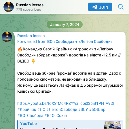
Russian losses
JOIN
778 subscribers
January 7, 2024
Russian losses
Forwarded from
ВО «Свобода» ● «Легіон Свободи»
🔥
Командир Сергій Крайняк «Агроном» з «Легіону
Свободи» збирає «врожаї» ворогів на відстані 2.5 км //
👇
ВІДЕО
Свободівець збирає "врожаї" ворогів на відстані двох с
половиною кілометрів, не виходячи з бліндажу.
Як йому це вдається? Лайфхак від 5 окремої штурмової
Київської бригади.
https://youtu.be/IoXSfMd4PZY?si=6oi036iB1PH_A9DI
#Крайняк
#ЛС
#ЛегіонСвободи
#ЗСУ
#5ОШБр
#ВО_Cвобода
#ВГО_Сокіл
YouTube