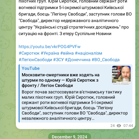
піхотних груп. Юрій Сиротюк, головний сержант роти
вогневої підтримки 5-ї окремої штурмової Київської
бригади, боєць "Легіону Свободи", заступник голови ВО
"Свобода", директор недержавного аналітичного
центру "Українські студії стратегічних досліджень" про
ситуацію на фронті. З етеру Суспільне Новини
https://youtu.be/vkrPOG4PVFw
#Сиротюк
#Україна
#війна
#націоналізм
#ЛегіонСвободи
#ЗСУ
#Донеччина
#ВО_Cвобода
YouTube
Московити-смертники вже ходять на
штурми по одному — Юрій Сиротюк з
фронту / Легіон Свободи
Ворог почав застосовувати в'єтнамську тактику
малих піхотних груп. Юрій Сиротюк, головний
сержант роти вогневої підтримки 5-ї окремої
штурмової Київської бригади, боєць "Легіону
Свободи", заступник голови ВО "Свобода", директор
незалежного аналітичного центру…
24
07:44
December 9, 2024