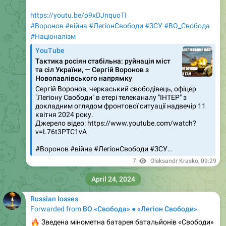
https://youtu.be/o9xDJnquoTI
#Воронов
#війна
#ЛегіонСвободи
#ЗСУ
#ВО_Cвобода
#Націоналізм
YouTube
Тактика росіян стабільна: руйнація міст
та сіл України, — Сергій Воронов з
Новопавлівського напрямку
Сергій Воронов, черкаський свободівець, офіцер
"Легіону Свободи" в етері телеканалу "ІНТЕР" з
докладним оглядом фронтової ситуації надвечір 11
квітня 2024 року.
Джерело відео: https://www.youtube.com/watch?
v=L76t3PTC1vA
#Воронов #війна #ЛегіонСвободи #ЗСУ…
7
Oleksandr Krasko
,
09:29
April 24, 2024
Russian losses
Forwarded from
ВО «Свобода» ● «Легіон Свободи»
🔥
Зведена мінометна батарея батальйонів «Свободи»