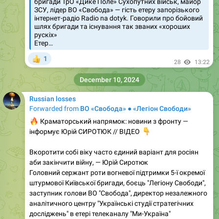
бригади ТрО «Дике Поле» Сухопутних військ, майор
ЗСУ, лідер ВО «Свобода» — гість етеру запорізького
інтернет-радіо Radio na dotyk. Говорили про бойовий
шлях бригади та існування так званих «хороших
рускіх»
Етер…
1
👍
28
13:22
December 10, 2024
Russian losses
Forwarded from
ВО «Свобода» ● «Легіон Свободи»
🔥
Краматорський напрямок: новини з фронту —
інформує Юрій СИРОТЮК // ВІДЕО
👇
Вкоротити собі віку часто єдиний варіант для росіян
аби закінчити війну, — Юрій Сиротюк
Головний сержант роти вогневої підтримки 5-ї окремої
штурмової Київської бригади, боєць "Легіону Свободи",
заступник голови ВО "Свобода", директор незалежного
аналітичного центру "Українські студії стратегічних
досліджень" в етері телеканалу "Ми-Україна"