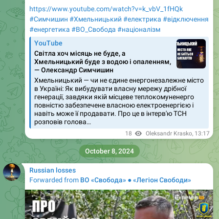
https://www.youtube.com/watch?v=k_vbV_1fHQk
#Симчишин
#Хмельницький
#електрика
#відключення
#енергетика
#ВО_Cвобода
#націоналізм
YouTube
Світла хоч місяць не буде, а
Хмельницький буде з водою і опаленням,
— Олександр Симчишин
Хмельницький — чи не єдине енергонезалежне місто
в Україні: Як вибудувати власну мережу дрібної
генерації, завдяки якій місцеве теплокомуненерго
повністю забезпечене власною електроенергією і
навіть може її продавати. Про це в інтерв'ю ТСН
розповів голова…
18
Oleksandr Krasko
,
13:17
October 8, 2024
Russian losses
Forwarded from
ВО «Свобода» ● «Легіон Свободи»