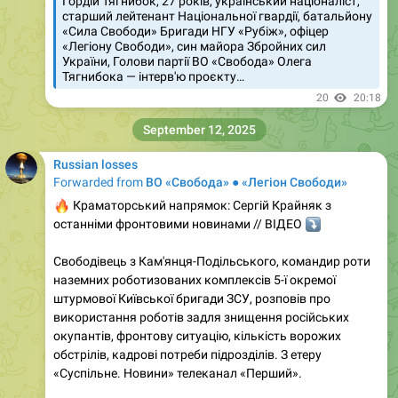
Гордій Тягнибок, 27 років, український націоналіст,
старший лейтенант Національної гвардії, батальйону
«Сила Свободи» Бригади НГУ «Рубіж», офіцер
«Легіону Свободи», син майора Збройних сил
України, Голови партії ВО «Свобода» Олега
Тягнибока — інтерв'ю проєкту…
20
20:18
September 12, 2025
Russian losses
Forwarded from
ВО «Свобода» ● «Легіон Свободи»
🔥
Краматорський напрямок: Сергій Крайняк з
останніми фронтовими новинами // ВІДЕО
⤵️
Свободівець з Кам'янця-Подільського, командир роти
наземних роботизованих комплексів 5-ї окремої
штурмової Київської бригади ЗСУ, розповів про
використання роботів задля знищення російських
окупантів, фронтову ситуацію, кількість ворожих
обстрілів, кадрові потреби підрозділів. З етеру
«Суспільне. Новини» телеканал «Перший».