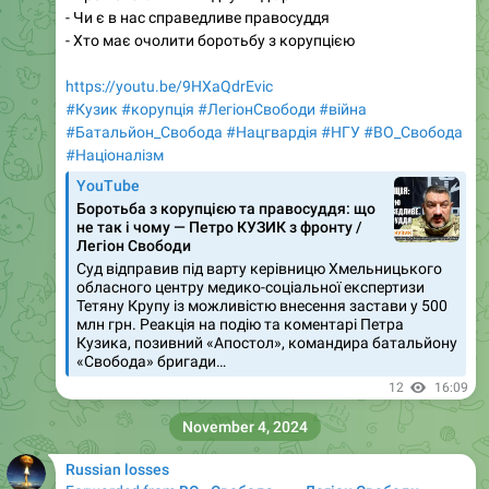
- Чи є в нас справедливе правосуддя
- Хто має очолити боротьбу з корупцією
https://youtu.be/9HXaQdrEvic
#Кузик
#корупція
#ЛегіонСвободи
#війна
#Батальйон_Свобода
#Нацгвардія
#НГУ
#ВО_Cвобода
#Націоналізм
YouTube
Боротьба з корупцією та правосуддя: що
не так і чому — Петро КУЗИК з фронту /
Легіон Свободи
Суд відправив під варту керівницю Хмельницького
обласного центру медико-соціальної експертизи
Тетяну Крупу із можливістю внесення застави у 500
млн грн. Реакція на подію та коментарі Петра
Кузика, позивний «Апостол», командира батальйону
«Свобода» бригади…
12
16:09
November 4, 2024
Russian losses