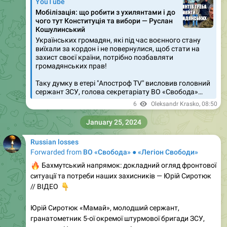
YouTube
Мобілізація: що робити з ухилянтами і до
чого тут Конституція та вибори — Руслан
Кошулинський
Українських громадян, які під час воєнного стану
виїхали за кордон і не повернулися, щоб стати на
захист своєї країни, потрібно позбавляти
громадянських прав!
Таку думку в етері "Апостроф TV" висловив головний
сержант ЗСУ, голова секретаріату ВО «Свобода»…
6
Oleksandr Krasko
,
08:50
January 25, 2024
Russian losses
Forwarded from
ВО «Свобода» ● «Легіон Свободи»
🔥
Бахмутський напрямок: докладний огляд фронтової
ситуації та потреби наших захисників — Юрій Сиротюк
👇
// ВІДЕО
Юрій Сиротюк «Мамай», молодший сержант,
гранатометник 5-ої окремої штурмової бригади ЗСУ,