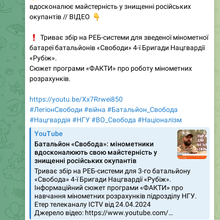
вдосконалює майстерність у знищенні російських
👇
окупантів // ВІДЕО
❗️
Триває збір на РЕБ-системи для зведеної мінометної
батареї батальйонів «Свободи» 4-ї Бригади Нацгвардії
«Рубіж».
Cюжет програми «ФАКТИ» про роботу мінометних
розрахунків.
https://youtu.be/Xx7Rrwei850
#ЛегіонСвободи
#війна
#Батальйон_Свобода
#Нацгвардія
#НГУ
#ВО_Cвобода
#Націоналізм
YouTube
Батальйон «Свобода»: мінометники
вдосконалюють свою майстерність у
знищенні російських окупантів
Триває збір на РЕБ-системи для 3-го батальйону
«Свобода» 4-ї Бригади Нацгвардії «Рубіж».
Інформаційний сюжет програми «ФАКТИ» про
навчання мінометних розрахунків підрозділу НГУ.
Етер телеканалу ICTV від 24.04.2024
Джерело відео: https://www.youtube.com/…