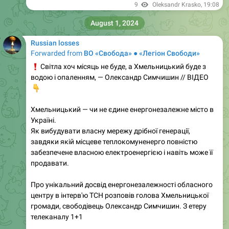
9
Oleksandr Krasko
,
19:08
August 1, 2024
Russian losses
Forwarded from
ВО «Свобода» ● «Легіон Свободи»
❗️
Світла хоч місяць не буде, а Хмельницький буде з
водою і опаленням, — Олександр Симчишин // ВІДЕО
👇
Хмельницький — чи не єдине енергонезалежне місто в
Україні.
Як вибудувати власну мережу дрібної генерації,
завдяки якій місцеве теплокомуненерго повністю
забезпечене власною електроенергією і навіть може її
продавати.
Про унікальний досвід енергонезалежності обласного
центру в інтерв'ю ТСН розповів голова Хмельницької
громади, свободівець Олександр Симчишин. З етеру
телеканалу 1+1