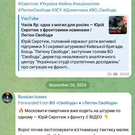
#Сиротюк
#Україна
#війна
#націоналізм
#ЛегіонСвободи
#ЗСУ
#Донеччина
#ВО_Cвобода
YouTube
Часів Яр: одна з могил для росіян — Юрій
Сиротюк з фронтовими новинами /
Легіон Свободи
Юрій Сиротюк, головний сержант роти вогневої
підтримки 5-ї окремої штурмової Київської бригади,
боєць "Легіону Свободи", заступник голови ВО
"Свобода", директор незалежного аналітичного
центру "Українські студії стратегічних досліджень"
про ситуацію на фронті…
33
09:02
November 26, 2024
Russian losses
Forwarded from
ВО «Свобода» ● «Легіон Свободи»
🔥
Московити-смертники вже ходять на штурми по
одному — Юрій Сиротюк з фронту // ВІДЕО
👇
Ворог почав застосовувати в'єтнамську тактику малих