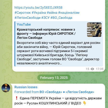
https://youtu.be/2y5XEOJXR58
#Сиротюк
#Україна
#війна
#націоналізм
#ЛегіонСвободи
#ЗСУ
#ВО_Cвобода
YouTube
Краматорський напрямок: новини з
фронту — інформує Юрій СИРОТЮК /
Легіон Свободи
Вкоротити собі віку часто єдиний варіант для росіян
аби закінчити війну, — Юрій Сиротюк, головний
сержант роти вогневої підтримки 5-ї окремої
штурмової Київської бригади, боєць "Легіону
Свободи", заступник голови ВО "Свобода", директор
незалежного аналітичного…
15
17:35
February 13, 2025
Russian losses
Forwarded from
ВО «Свобода» ● «Легіон Свободи»
❗️
Єдина ПЕРЕМОГА України — це відсутність держави
росія — Руслан КОШУЛИНСЬКИЙ // ВІДЕО
👇