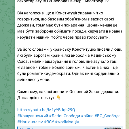
секретаріату ВО «Свобода» в етері "Апостроф TV".
Він наголосив, що в Конституції України чітко
говориться, що базовим обов’язком є захист своєї
держави, тому має бути покарання. Щонайменше це
має бути заборона обіймати посади, керувати в країні і
керувати іншими, тобто через право голосувати.
За його словами, українську Конституцію писали люди,
які були ворогам країни, які виросли в Радянському
Союзі, і мали нашарування в голові, яке звучало так:
«Главное, чтобы не было войны», і частина з них ‒ це
були романтики-демократи. Однак нині кардинально
змінилися умови.
Саме тому, на часі оновити Основний Закон держави.
👇
Докладніше ось тут
https://youtu.be/M1yYBJqb29Q
#Кошулинський
#ЛегіонСвободи
#війна
#ВО_Cвобода
#Націоналізм
#ЗСУ
#мобілізація