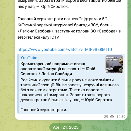
вмирання. Зараз втрати ворога десятикратно більше
ніж у нас, — Юрій Сиротюк.
Головний сержант роти вогневої підтримки 5-ї
Київської окремої штурмової бригади ЗСУ, боєць
«Легіону Свободи», заступник голови ВО «Свобода» в
етері телеканалу ICTV.
https://www.youtube.com/watch?v=MtF9BE8MTtU
YouTube
Краматорський напрямок: огляд
оперативної ситуації на фронті — Юрій
Сиротюк / Легіон Свободи
Російські окупанти більше року не може змінити
тактичної позиції. Він в'язався у незручні для нього
бої з важкими втратами. Тактика ворога —
накопичення і вмирання. Зараз втрати ворога
десятикратно більше ніж у нас, — Юрій Сиротюк.
Головний сержант роти…
29
14:39
April 21, 2025