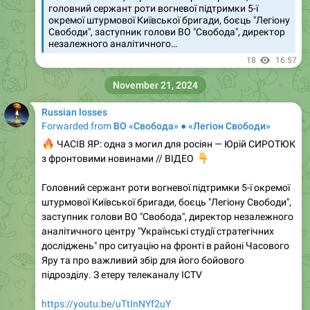
головний сержант роти вогневої підтримки 5-ї
окремої штурмової Київської бригади, боєць "Легіону
Свободи", заступник голови ВО "Свобода", директор
незалежного аналітичного…
18
16:57
November 21, 2024
Russian losses
Forwarded from
ВО «Свобода» ● «Легіон Свободи»
🔥
ЧАСІВ ЯР: одна з могил для росіян — Юрій СИРОТЮК
з фронтовими новинами // ВІДЕО
👇
Головний сержант роти вогневої підтримки 5-ї окремої
штурмової Київської бригади, боєць "Легіону Свободи",
заступник голови ВО "Свобода", директор незалежного
аналітичного центру "Українські студії стратегічних
досліджень" про ситуацію на фронті в районі Часового
Яру та про важливий збір для його бойового
підрозділу. З етеру телеканалу ICTV
https://youtu.be/uTtInNYf2uY