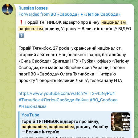
Russian losses
Forwarded from
ВО «Свобода» ● «Легіон Свободи»
❗️
Гордій ТЯГНИБОК відверто про війну,
націоналізм
,
націоналізм
, родину, Україну — Велике інтерв'ю // ВІДЕО
⤵️
Гордій Тягнибок, 27 років, український націоналіст,
старший лейтенант Національної гвардії, батальйону
«Сила Свободи» Бригади НГУ «Рубіж», офіцер «Легіону
Свободи», син майора Збройних сил України, Голови
партії ВО «Свобода» Олега Тягнибока — інтерв'ю
проєкту "Говорить Великий Львів", телеканалу НТА
https://www.youtube.com/watch?v=T3-vI5NyPU4
#Тягнибок
#ЛегіонСвободи
#війна
#ВО_Cвобода
#Націоналізм
YouTube
Гордій ТЯГНИБОК відверто про війну,
націоналізм
,
націоналізм
, родину, Україну
— Велике інтерв'ю