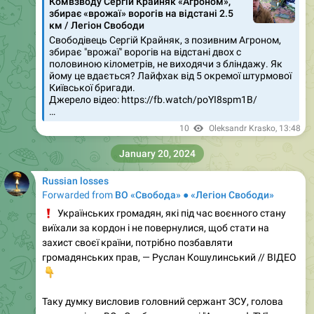
Комвзводу Сергій Крайняк «Агроном»,
збирає «врожаї» ворогів на відстані 2.5
км / Легіон Свободи
Свободівець Сергій Крайняк, з позивним Агроном,
збирає "врожаї" ворогів на відстані двох с
половиною кілометрів, не виходячи з бліндажу. Як
йому це вдається? Лайфхак від 5 окремої штурмової
Київської бригади.
Джерело відео: https://fb.watch/poYI8spm1B/
…
10
Oleksandr Krasko
,
13:48
January 20, 2024
Russian losses
Forwarded from
ВО «Свобода» ● «Легіон Свободи»
❗️
Українських громадян, які під час воєнного стану
виїхали за кордон і не повернулися, щоб стати на
захист своєї країни, потрібно позбавляти
громадянських прав, — Руслан Кошулинський // ВІДЕО
👇
Таку думку висловив головний сержант ЗСУ, голова