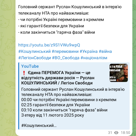
Головний сержант Руслан Кошулинський в інтерв'ю
телеканалу НТА про найважливіше:
- чи потрібні Україні перемовини з кремлем
- які гарантії безпеки для України
- коли закінчиться "гаряча фаза" війни
https://youtu.be/z9S1VWu9wpQ
#Кошулинський
#перемовини
#Україна
#війна
#ЛегіонСвободи
#ВО_Cвобода
#націоналізм
YouTube
❗
Єдина ПЕРЕМОГА України — це
відсутність держави росія — Руслан
КОШУЛИНСЬКИЙ / Легіон Свободи
Головний сержант Руслан Кошулинський в інтерв'ю
телеканалу НТА про найважливіше:
00:00 чи потрібні Україні перемовини з кремлем
02:25 гарантії безпеки для України
03:10 коли закінчиться "гаряча фаза" війни
З етеру від 11 лютого 2025 року
#Кошулинський…
31
18:50