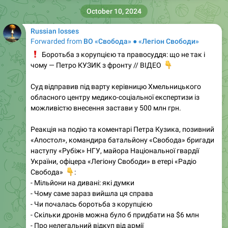
October 10, 2024
Russian losses
Forwarded from
ВО «Свобода» ● «Легіон Свободи»
❗️
Боротьба з корупцією та правосуддя: що не так і
чому — Петро КУЗИК з фронту // ВІДЕО
👇
Суд відправив під варту керівницю Хмельницького
обласного центру медико-соціальної експертизи із
можливістю внесення застави у 500 млн грн.
Реакція на подію та коментарі Петра Кузика, позивний
«Апостол», командира батальйону «Свобода» бригади
наступу «Рубіж» НГУ, майора Національної гвардії
України, офіцера «Легіону Свободи» в етері «Радіо
👇
Свобода»
:
- Мільйони на дивані: які думки
- Чому саме зараз вийшла ця справа
- Чи почалась боротьба з корупцією
- Скільки дронів можна було б придбати на $6 млн
- Про нелегальний відкуп від армії