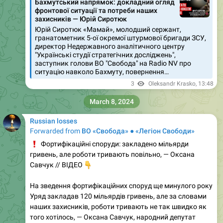
Бахмутський напрямок: докладний огляд
фронтової ситуації та потреби наших
захисників — Юрій Сиротюк
Юрій Сиротюк «Мамай», молодший сержант,
гранатометник 5-ої окремої штурмової бригади ЗСУ,
директор Недержавного аналітичного центру
"Українські студії стратегічних досліджень",
заступник голови ВО "Свобода" на Radio NV про
ситуацію навколо Бахмуту, повернення…
3
Oleksandr Krasko
,
13:48
March 8, 2024
Russian losses
Forwarded from
ВО «Свобода» ● «Легіон Свободи»
❗️
Фортифікаційні споруди: закладено мільярди
гривень, але роботи тривають повільно, — Оксана
👇
Савчук // ВІДЕО
На зведення фортифікаційних споруд ще минулого року
Уряд закладав 120 мільярдів гривень, але за словами
наших захисників, роботи тривають не так швидко як
того хотілось, — Оксана Савчук, народний депутат