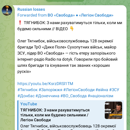
Russian losses
Forwarded from
ВО «Свобода» ● «Легіон Свободи»
❗️
ТЯГНИБОК: З нами рахуватимуться тільки, коли ми
будемо сильними // ВІДЕО
👇
Олег Тягнибок, військовослужбовець 128 окремої
бригади ТрО «Дике Поле» Сухопутних військ, майор
ЗСУ, лідер ВО «Свобода» — гість етеру запорізького
інтернет-радіо Radio na dotyk. Говорили про бойовий
шлях бригади та існування так званих «хороших
рускіх»
https://youtu.be/KsrzDRSl1TM
#Тягнибок
#Запоріжжя
#ЛегіонСвободи
#війна
#ЗСУ
#Донбас
#Донеччина
#ВО_Cвобода
#націоналізм
YouTube
ТЯГНИБОК: З нами рахуватимуться
тільки, коли ми будемо сильними /
Легіон Свободи
Олег Тягнибок, військовослужбовець 128 окремої