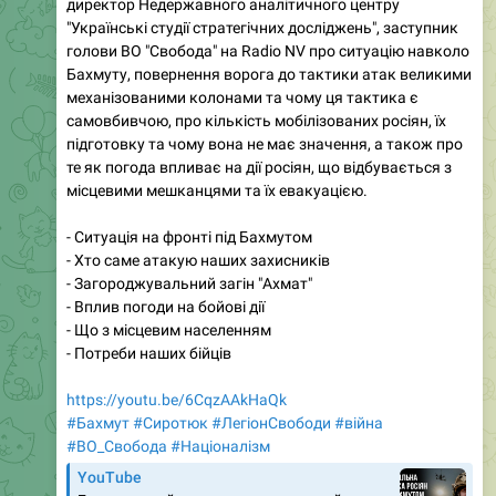
директор Недержавного аналітичного центру
"Українські студії стратегічних досліджень", заступник
голови ВО "Свобода" на Radio NV про ситуацію навколо
Бахмуту, повернення ворога до тактики атак великими
механізованими колонами та чому ця тактика є
самовбивчою, про кількість мобілізованих росіян, їх
підготовку та чому вона не має значення, а також про
те як погода впливає на дії росіян, що відбувається з
місцевими мешканцями та їх евакуацією.
- Ситуація на фронті під Бахмутом
- Хто саме атакую наших захисників
- Загороджувальний загін "Ахмат"
- Вплив погоди на бойові дії
- Що з місцевим населенням
- Потреби наших бійців
https://youtu.be/6CqzAAkHaQk
#Бахмут
#Сиротюк
#ЛегіонСвободи
#війна
#ВО_Cвобода
#Націоналізм
YouTube