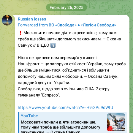
February 26, 2025
Russian losses
Forwarded from
ВО «Свобода» ● «Легіон Свободи»
❗️
Московити почали діяти агресивніше, тому нам
треба ще збільшити допомогу захисникам, — Оксана
⤵️
Савчук // ВІДЕО
Ніхто не принесе нам перемир'я у кишені.
Наш фронт — це запорука стійкості України, тому треба
ще більше зміцнитися, об'єднатися і збільшити
допомогу нашим Силам оборони, — Оксана Савчук,
народний депутат України.
Свободівка, щодо заяв очільника США. З етеру
телеканалу "Еспресо".
https://www.youtube.com/watch?v=H9r3Pu9dWtU
YouTube
Московити почали діяти агресивніше,
тому нам треба ще збільшити допомогу
захисникам, — Оксана Савчук