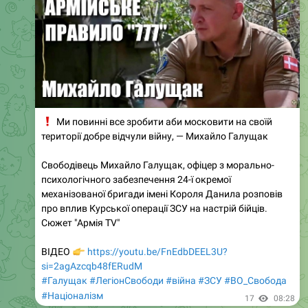
❗️
Ми повинні все зробити аби московити на своїй
території добре відчули війну, — Михайло Галущак
Свободівець Михайло Галущак, офіцер з морально-
психологічного забезпечення 24-ї окремої
механізованої бригади імені Короля Данила розповів
про вплив Курської операції ЗСУ на настрій бійців.
Сюжет "Армія TV"
👉
ВІДЕО
https://youtu.be/FnEdbDEEL3U?
si=2agAzcqb48fERudM
#Галущак
#ЛегіонСвободи
#війна
#ЗСУ
#ВО_Cвобода
#Націоналізм
17
08:28