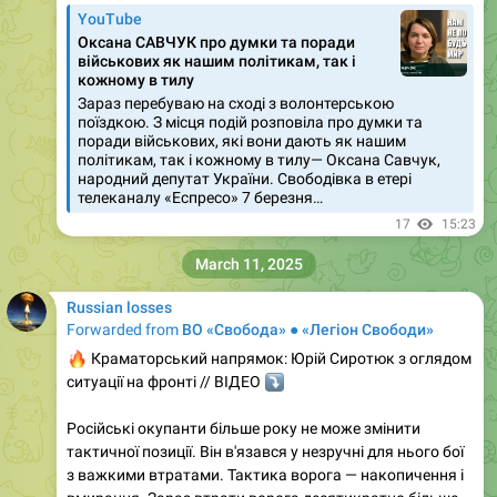
YouTube
Оксана САВЧУК про думки та поради
військових як нашим політикам, так і
кожному в тилу
Зараз перебуваю на сході з волонтерською
поїздкою. З місця подій розповіла про думки та
поради військових, які вони дають як нашим
політикам, так і кожному в тилу— Оксана Савчук,
народний депутат України. Свободівка в етері
телеканалу «Еспресо» 7 березня…
17
15:23
March 11, 2025
Russian losses
Forwarded from
ВО «Свобода» ● «Легіон Свободи»
🔥
Краматорський напрямок: Юрій Сиротюк з оглядом
ситуації на фронті // ВІДЕО
⤵️
Російські окупанти більше року не може змінити
тактичної позиції. Він в'язався у незручні для нього бої
з важкими втратами. Тактика ворога — накопичення і