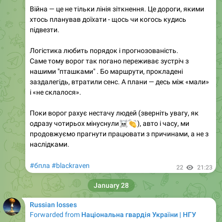
Війна — це не тільки лінія зіткнення. Це дороги, якими
хтось планував доїхати - щось чи когось кудись
підвезти.
Логістика любить порядок і прогнозованість.
Саме тому ворог так погано переживає зустріч з
нашими "пташками" . Бо маршрути, прокладені
заздалегідь, втратили сенс. А плани — десь між «мали»
і «не склалося».
Поки ворог рахує нестачу людей (зверніть увагу, як
одразу чотирьох мінуснули
☠
👏
), авто і часу, ми
продовжуємо прагнути працювати з причинами, а не з
наслідками.
#бпла
#blackraven
22
21:23
January 28
Russian losses
Forwarded from
Національна гвардія України | НГУ