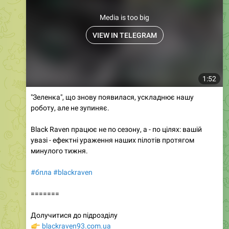
Media is too big
VIEW IN TELEGRAM
1:52
"Зеленка", що знову появилася, ускладнює нашу
роботу, але не зупиняє.
Black Raven працює не по сезону, а - по цілях: вашій
увазі - ефектні ураження наших пілотів протягом
минулого тижня.
#бпла
#blackraven
=======
Долучитися до підрозділу
👉
blackraven93.com.ua