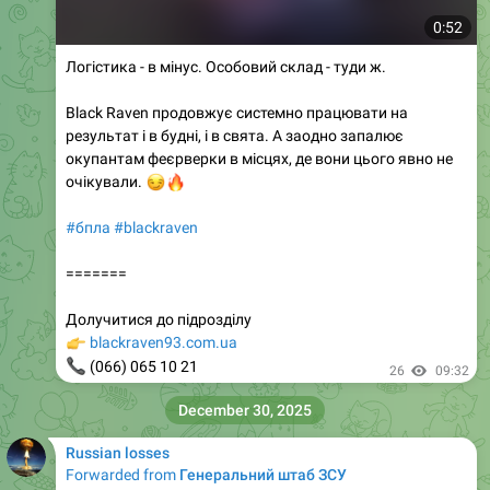
0:52
Логістика - в мінус. Особовий склад - туди ж.
Black Raven продовжує системно працювати на
результат і в будні, і в свята. А заодно запалює
окупантам феєрверки в місцях, де вони цього явно не
😏
🔥
очікували.
#бпла
#blackraven
=======
Долучитися до підрозділу
👉
blackraven93.com.ua
📞
(066) 065 10 21
26
09:32
December 30, 2025
Russian losses
Forwarded from
Генеральний штаб ЗСУ