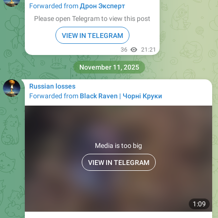
Forwarded from
Дрон Эксперт
Please open Telegram to view this post
VIEW IN TELEGRAM
36
21:21
November 11, 2025
Russian losses
Forwarded from
Black Raven | Чорні Круки
Media is too big
VIEW IN TELEGRAM
1:09