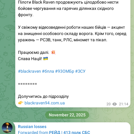
Пілоти Black Raven продовжують цілодобово нести
бойове чергування на гарячих ділянках східного
фронту.
У свіжому відеозведенні роботи наших бійців — акцент
на знищенні особового складу ворога. Крім того, серед
уражень — РСЗВ, танк, РЛС, міномет та пікап.
💥
Працюємо далі.
🇺🇦
Слава Нації!
#blackraven
#бпла
#93ОМБр
#ЗСУ
========
Долучитись до підрозділу
👉
blackraven94.com.ua
20
21:14
November 22, 2025
Russian losses
Forwarded from
РЕЙД | 413 полк СБС