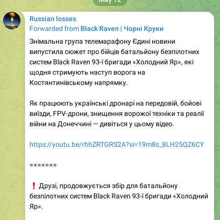
Russian losses
Forwarded from
Black Raven | Чорні Круки
Знімальна група телемарафону Єдині новини
випустила сюжет про бійців батальйону безпілотних
систем Black Raven 93-ї бригади «Холодний Яр», які
щодня стримують наступ ворога на
Костянтинівському напрямку.
Як працюють українські дронарі на передовій, бойові
виїзди, FPV-дрони, знищення ворожої техніки та реалії
війни на Донеччині — дивіться у цьому відео.
https://youtu.be/rhhZRTGRS2A?si=19m8s_8LH25QZ6CY
=======
❗️
Друзі, продовжується збір для батальйону
безпілотних систем Black Raven 93-ї бригади «Холодний
Яр».