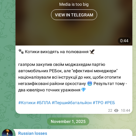
Media is too big
VIEW IN TELEGRAM
0:44
🐾
Котики виходять на полювання
🦅
газпром закупив своїм моджахедам партію
автомобільних РЕБок, але "ефективні менеджери"
націоналізували всі інструкції до них, щоби отопити
негазифіковані райони оркостану
🥶
Результат тому -
два ювелірно точних ураження
💎
#Котики
#БПЛА
#Першийбатальйон
#ТРО
#РЕБ
22
10:44
November 1, 2025
Russian losses