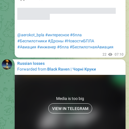
А как вы считаете, насколько такое решение может
быть успешным?
@aerokot_bpla
#интересное
#бпла
#Беспилотники
#Дроны
#НовостиБПЛА
#Авиация
#инженер
#бпла
#БеспилотнаяАвиация
22
07:10
Russian losses
Forwarded from
Black Raven | Чорні Круки
Media is too big
VIEW IN TELEGRAM