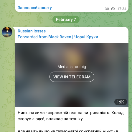
Заповнюй анкету
30
17:34
February 7
Russian losses
Forwarded from
Black Raven | Чорні Круки
Media is too big
VIEW IN TELEGRAM
1:09
Нинішня зима - справжній тест на витривалість. Холод
сковує людей, впливає на техніку.
Але навіть якщо на термометрі конкретний мінус - в