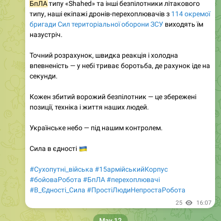
БпЛА
типу «Shahed» та інші безпілотники літакового
типу, наші екіпажі дронів-перехоплювачів з
114 окремої
бригади Сил територіальної оборони ЗСУ
виходять їм
назустріч.
Точний розрахунок, швидка реакція і холодна
впевненість — у небі триває боротьба, де рахунок іде на
секунди.
Кожен збитий ворожий безпілотник — це збережені
позиції, техніка і життя наших людей.
Українське небо — під нашим контролем.
🇺🇦
Сила в єдності
#Сухопутні_війська
#15армійськийКорпус
#бойоваРобота
#БпЛА
#перехоплювачі
#В_Єдності_Сила
#ПростіЛюдиНепростаРобота
25
16:07
May 12