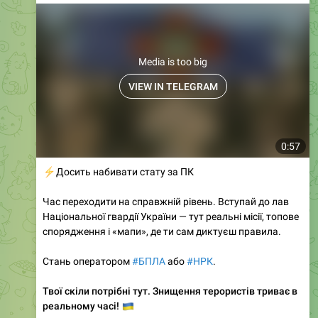
Media is too big
VIEW IN TELEGRAM
0:57
⚡️
Досить набивати стату за ПК
Час переходити на справжній рівень. Вступай до лав
Національної гвардії України — тут реальні місії, топове
спорядження і «мапи», де ти сам диктуєш правила.
Стань оператором
#БПЛА
або
#НРК
.
Твої скіли потрібні тут. Знищення терористів триває в
🇺🇦
реальному часі!