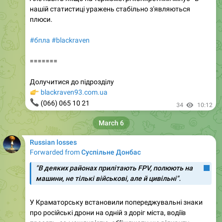
нашій статистиці уражень стабільно з'являються
плюси.
#бпла
#blackraven
=======
Долучитися до підрозділу
👉
blackraven93.com.ua
📞
(066) 065 10 21
34
10:12
March 6
Russian losses
Forwarded from
Суспільне Донбас
"В деяких районах прилітають FPV, полюють на
машини, не тількі військові, але й цивільні".
У Краматорську встановили попереджувальні знаки
про російські дрони на одній з доріг міста, водіїв