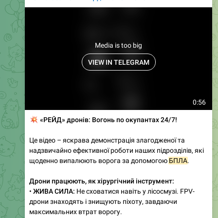
Media is too big
VIEW IN TELEGRAM
0:56
💥
«РЕЙД» дронів: Вогонь по окупантах 24/7!
Це відео – яскрава демонстрація злагодженої та
надзвичайно ефективної роботи наших підрозділів, які
щоденно випалюють ворога за допомогою
БПЛА
.
Дрони працюють, як хірургічний інструмент:
•
ЖИВА СИЛА:
Не сховатися навіть у лісосмузі. FPV-
дрони знаходять і знищують піхоту, завдаючи
максимальних втрат ворогу.