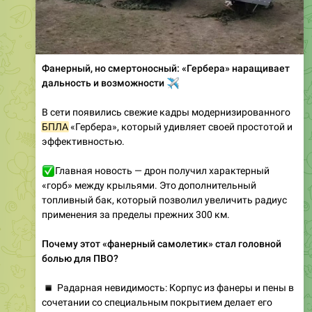
Фанерный, но смертоносный: «Гербера» наращивает
дальность и возможности
✈️
В сети появились свежие кадры модернизированного
БПЛА
«Гербера», который удивляет своей простотой и
эффективностью.
✅
Главная новость — дрон получил характерный
«горб» между крыльями. Это дополнительный
топливный бак, который позволил увеличить радиус
применения за пределы прежних 300 км.
Почему этот «фанерный самолетик» стал головной
болью для ПВО?
▪️
Радарная невидимость: Корпус из фанеры и пены в
сочетании со специальным покрытием делает его