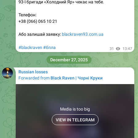
93-ї бригади «Холодний Яр» чекає на тебе.
Телефон:
+38 (066) 065 10 21
Або залишай заявку:
blackraven93.com.ua
#blackraven
#бпла
31
13:47
December 27, 2025
Russian losses
Forwarded from
Black Raven | Чорні Круки
Media is too big
VIEW IN TELEGRAM