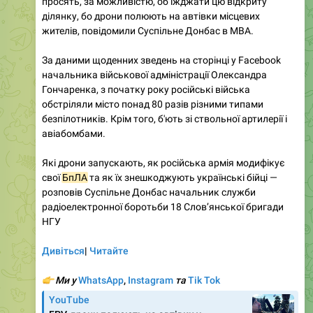
просять, за можливістю, об’їжджати цю відкриту
ділянку, бо дрони полюють на автівки місцевих
жителів, повідомили Суспільне Донбас в МВА.
За даними щоденних зведень на сторінці у Facebook
начальника військової адміністрації Олександра
Гончаренка, з початку року російські війська
обстріляли місто понад 80 разів різними типами
безпілотників. Крім того, б'ють зі ствольної артилерії і
авіабомбами.
Які дрони запускають, як російська армія модифікує
свої
БпЛА
та як їх знешкоджують українські бійці —
розповів Суспільне Донбас начальник служби
радіоелектронної боротьби 18 Слов’янської бригади
НГУ
Дивіться
|
Читайте
👉
Ми у
WhatsApp
,
Instagram
та
Tik Tok
YouTube