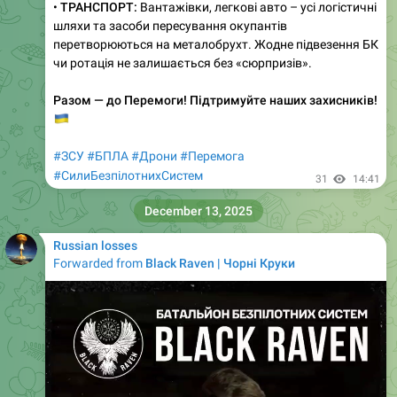
•
ТРАНСПОРТ:
Вантажівки, легкові авто – усі логістичні
шляхи та засоби пересування окупантів
перетворюються на металобрухт. Жодне підвезення БК
чи ротація не залишається без «сюрпризів».
Разом — до Перемоги! Підтримуйте наших захисників!
🇺🇦
#ЗСУ
#БПЛА
#Дрони
#Перемога
#СилиБезпілотнихСистем
31
14:41
December 13, 2025
Russian losses
Forwarded from
Black Raven | Чорні Круки