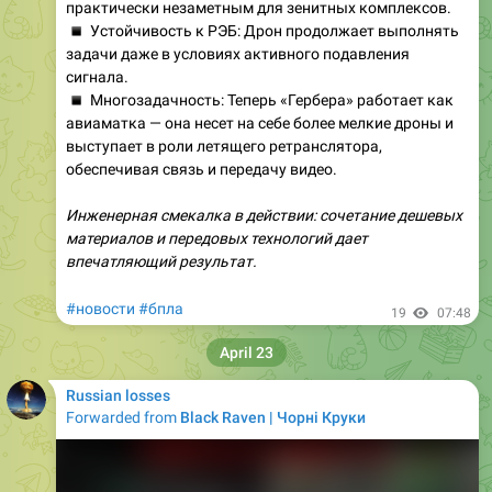
практически незаметным для зенитных комплексов.
▪️
Устойчивость к РЭБ: Дрон продолжает выполнять
задачи даже в условиях активного подавления
сигнала.
▪️
Многозадачность: Теперь «Гербера» работает как
авиаматка — она несет на себе более мелкие дроны и
выступает в роли летящего ретранслятора,
обеспечивая связь и передачу видео.
Инженерная смекалка в действии: сочетание дешевых
материалов и передовых технологий дает
впечатляющий результат.
#новости
#бпла
19
07:48
April 23
Russian losses
Forwarded from
Black Raven | Чорні Круки