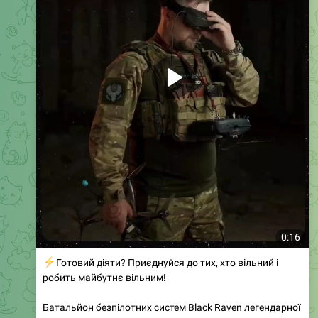
0:16
⚡️
Готовий діяти? Приєднуйся до тих, хто вільний і
робить майбутнє вільним!
Батальйон безпілотних систем Black Raven легендарної