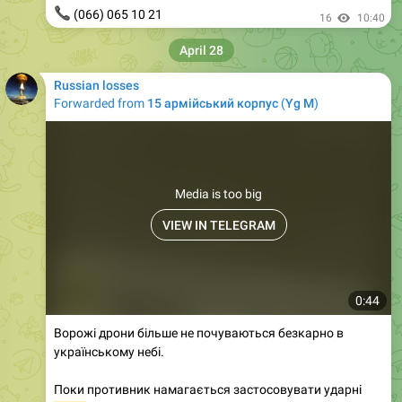
📞
(066) 065 10 21
16
10:40
April 28
Russian losses
Forwarded from
15 армійський корпус
(
Yg M
)
Media is too big
VIEW IN TELEGRAM
0:44
Ворожі дрони більше не почуваються безкарно в
українському небі.
Поки противник намагається застосовувати ударні