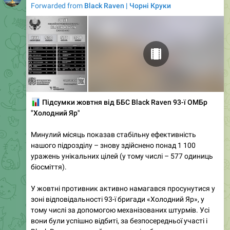
Forwarded from
Black Raven | Чорні Круки
📊
Підсумки жовтня від ББС Black Raven 93-ї ОМБр
"Холодний Яр"
Минулий місяць показав стабільну ефективність
нашого підрозділу – знову здійснено понад 1 100
уражень унікальних цілей (у тому числі – 577 одиниць
біосміття).
У жовтні противник активно намагався просунутися у
зоні відповідальності 93-ї бригади «Холодний Яр», у
тому числі за допомогою механізованих штурмів. Усі
вони були успішно відбиті, за безпосередньої участі і