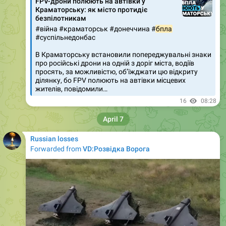
FPV-дрони полюють на автівки у
Краматорську: як місто протидіє
безпілотникам
#війна #краматорськ #донеччина #
бпла
#суспільнедонбас
В Краматорську встановили попереджувальні знаки
про російські дрони на одній з доріг міста, водіїв
просять, за можливістю, об’їжджати цю відкриту
ділянку, бо FPV полюють на автівки місцевих
жителів, повідомили…
16
08:28
April 7
Russian losses
Forwarded from
VD:Розвідка Ворога