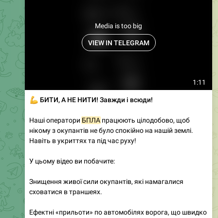
Media is too big
VIEW IN TELEGRAM
1:11
💪
БИТИ, А НЕ НИТИ! Завжди і всюди!
Наші оператори
БПЛА
працюють цілодобово, щоб
нікому з окупантів не було спокійно на нашій землі.
Навіть в укриттях та під час руху!
У цьому відео ви побачите:
Знищення живої сили окупантів, які намагалися
сховатися в траншеях.
Ефектні «прильоти» по автомобілях ворога, що швидко