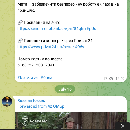
Мета — забезпечити безперебійну роботу екіпажів на
позиціях.
🔗
Посилання на збір:
https://send.monobank.ua/jar/84qhrxEpUo
🔗
Поповнити конверт через Приват24
https://www.privat24.ua/send/i496v
Номер картки конверта
5168752150312091
#blackraven
#бпла
17
12:49
July 16
Russian losses
Forwarded from
42 ОМБр