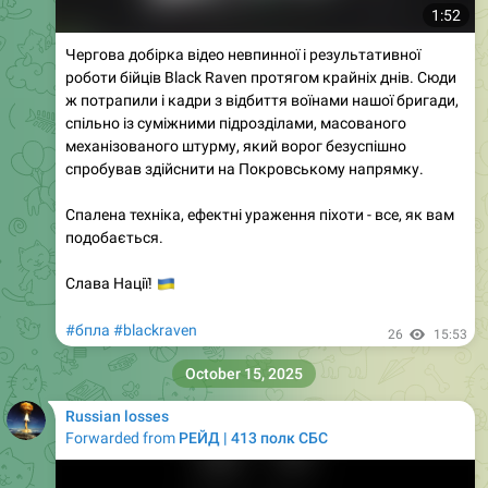
1:52
Чергова добірка відео невпинної і результативної
роботи бійців Black Raven протягом крайніх днів. Сюди
ж потрапили і кадри з відбиття воїнами нашої бригади,
спільно із суміжними підрозділами, масованого
механізованого штурму, який ворог безуспішно
спробував здійснити на Покровському напрямку.
Спалена техніка, ефектні ураження піхоти - все, як вам
подобається.
🇺🇦
Слава Нації!
#бпла
#blackraven
26
15:53
October 15, 2025
Russian losses
Forwarded from
РЕЙД | 413 полк СБС