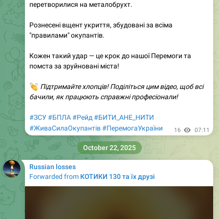
перетворилися на металобрухт.
Рознесені вщент укриття, збудовані за всіма
"правилами" окупантів.
Кожен такий удар — це крок до нашої Перемоги та
помста за зруйновані міста!
👏
Підтримайте хлопців! Поділіться цим відео, щоб всі
бачили, як працюють справжні професіонали!
#ЗСУ
#БПЛА
#Рейд
#БИТИ_АНЕ_НИТИ
#ЖиваСилаОкупантів
#ПеремогаУкраїни
16
07:11
October 22, 2025
Russian losses
Forwarded from
КОТИКИ 130 та їх друзі