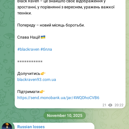
Black Raven – це знайшло своє відображення у
зростанні, у порівнянні з вереснем, уражень важкої
техніки.
Попереду – новий місяць боротьби.
🇺🇦
Слава Нації!
#blackraven
#бпла
===========
👉
Долучитись
blackraven93.com.ua
👉
Підтримати
https://send.monobank.ua/jar/4WQDhoCVB6
21
20:22
November 10, 2025
Russian losses