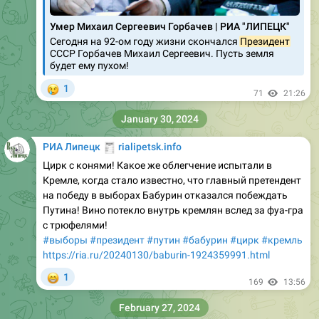
Умер Михаил Сергеевич Горбачев | РИА "ЛИПЕЦК"
Сегодня на 92-ом году жизни скончался
Президент
СССР Горбачев Михаил Сергеевич. Пусть земля
будет ему пухом!
😢
1
71
21:26
January 30, 2024
🧾
РИА Липецк
rialipetsk.info
Цирк с конями! Какое же облегчение испытали в
Кремле, когда стало известно, что главный претендент
на победу в выборах Бабурин отказался побеждать
Путина! Вино потекло внутрь кремлян вслед за фуа-гра
с трюфелями!
#выборы
#президент
#путин
#бабурин
#цирк
#кремль
https://ria.ru/20240130/baburin-1924359991.html
😁
1
169
13:56
February 27, 2024