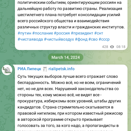
политическим событием, ориентирующим россиян на
дальнейшую работу по развитию страны. Реализация
шестилетнего плана потребует консолидации усилий
всего российского общества и взаимодействия
различных структур власти и гражданских институтов.
#путин
#послание
#россия
#президент
#снт
#чистаявода
#чистыйвоздух
#фонд
#сво
#ссср
428
08:18
March 14, 2024
🧾
РИА Липецк
rialipetsk.info
Суть текущих выборов лучше всего отражает слово
беспардонность. Можно всё, но не всем, ограничений
нет, но не для всех. Нарушений законодательства со
стороны тех, кому можно всё, не видят все -
прокуратура, избиркомы всех уровней, штабы других
кандидатов. Страна стремительно скатывается в
правовой нигилизм, при котором известный режиссер
в авторской программе открыто призывает
голосовать за того, за кого надо, а пропагандисты в