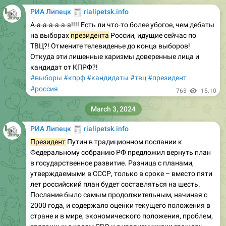
🧾
РИА Липецк
rialipetsk.info
А-а-а-а-а-а-а!!!! Есть ли что-то более убогое, чем дебаты
на выборах
президента
России, идущие сейчас по
ТВЦ?! Отмените телевиденье до конца выборов!
Откуда эти лишенные харизмы доверенные лица и
кандидат от КПРФ?!
#выборы
#кпрф
#кандидаты
#твц
#президент
#россия
763
15:10
March 3, 2024
🧾
РИА Липецк
rialipetsk.info
Президент
Путин в традиционном послании к
Федеральному собранию РФ предложил вернуть план
в государственное развитие. Разница с планами,
утверждаемыми в СССР, только в сроке – вместо пяти
лет российский план будет составляться на шесть.
Послание было самым продолжительным, начиная с
2000 года, и содержало оценки текущего положения в
стране и в мире, экономического положения, проблем,