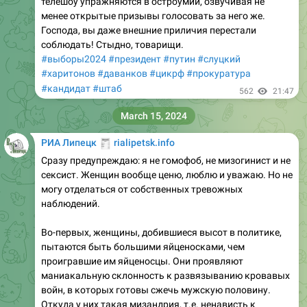
телешоу упражняются в остроумии, озвучивая не
менее открытые призывы голосовать за него же.
Господа, вы даже внешние приличия перестали
соблюдать! Стыдно, товарищи.
#выборы2024
#президент
#путин
#слуцкий
#харитонов
#даванков
#цикрф
#прокуратура
#кандидат
#штаб
562
21:47
March 15, 2024
🧾
РИА Липецк
rialipetsk.info
Сразу предупреждаю: я не гомофоб, не мизогинист и не
сексист. Женщин вообще ценю, люблю и уважаю. Но не
могу отделаться от собственных тревожных
наблюдений.
Во-первых, женщины, добившиеся высот в политике,
пытаются быть большими яйценосками, чем
проигравшие им яйценосцы. Они проявляют
маниакальную склонность к развязыванию кровавых
войн, в которых готовы сжечь мужскую половину.
Откуда у них такая мизандрия, т.е. ненависть к