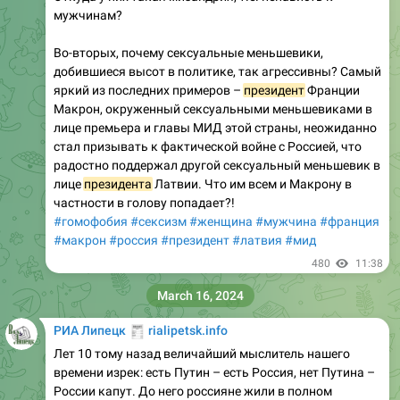
мужчинам?
Во-вторых, почему сексуальные меньшевики,
добившиеся высот в политике, так агрессивны? Самый
яркий из последних примеров –
президент
Франции
Макрон, окруженный сексуальными меньшевиками в
лице премьера и главы МИД этой страны, неожиданно
стал призывать к фактической войне с Россией, что
радостно поддержал другой сексуальный меньшевик в
лице
президента
Латвии. Что им всем и Макрону в
частности в голову попадает?!
#гомофобия
#сексизм
#женщина
#мужчина
#франция
#макрон
#россия
#президент
#латвия
#мид
480
11:38
March 16, 2024
🧾
РИА Липецк
rialipetsk.info
Лет 10 тому назад величайший мыслитель нашего
времени изрек: есть Путин – есть Россия, нет Путина –
России капут. До него россияне жили в полном