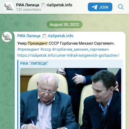
🧾
РИА Липецк
rialipetsk.info
JOIN
132 subscribers
August 30, 2022
🧾
РИА Липецк
rialipetsk.info
Умер
Президент
СССР Горбачев Михаил Сергеевич.
#президент
#ссср
#горбачев_михаил_сергеевич
https://rialipetsk.info/umer-mihail-sergeevich-gorbachev/
РИА "ЛИПЕЦК"