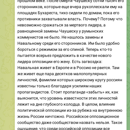
прошлом веке. После смерти Чаушеску сотни тысяч его
сторонников, которые еще вчера рукоплескали ему на
площадях Бухареста, тихо сидели по домам, пока его
противники захватывали власть. Почему? Потому что
невозможно сражаться за мертвого лидера, а
равноценной замены Чаушеску у румынских
коммунистов не было. Не нашлось замены и
Навальному среди его сторонников. Им было удобно
бороться с режимом за его спиной. Теперь кто-то
пытается всерьез предложить в качестве нового
лидера оппозиции его жену. Есть загвоздка:
Навальная живет в Европе и в Россию не рвется. Там
же живет еще пара десятков малопопулярных
личностей, фамилии которых широкому кругу россиян
известны только благодаря усилиям наших
пропагандистов. Стоит пропаганде «забыть» их, как
выяснится, что уровень известности этих личностей
лежит на дне глубокого колодца. В целом, влияние
политической оппозиции из-за рубежа на внутреннюю
жизнь России ничтожно. Российское оппозиционное
сообщество даже сообществом назвать нельзя. Такое
ощущение, что среди российской оппозиции все