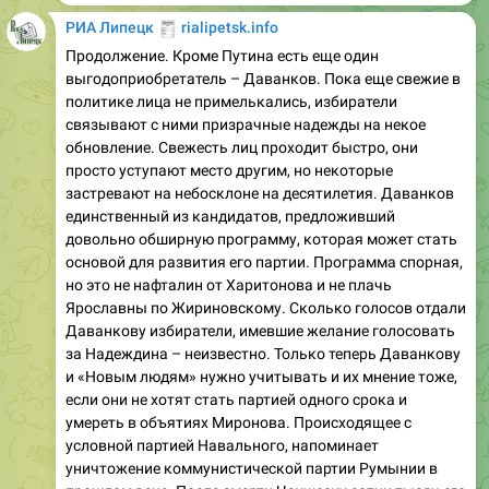
🧾
РИА Липецк
rialipetsk.info
Продолжение. Кроме Путина есть еще один
выгодоприобретатель – Даванков. Пока еще свежие в
политике лица не примелькались, избиратели
связывают с ними призрачные надежды на некое
обновление. Свежесть лиц проходит быстро, они
просто уступают место другим, но некоторые
застревают на небосклоне на десятилетия. Даванков
единственный из кандидатов, предложивший
довольно обширную программу, которая может стать
основой для развития его партии. Программа спорная,
но это не нафталин от Харитонова и не плачь
Ярославны по Жириновскому. Сколько голосов отдали
Даванкову избиратели, имевшие желание голосовать
за Надеждина – неизвестно. Только теперь Даванкову
и «Новым людям» нужно учитывать и их мнение тоже,
если они не хотят стать партией одного срока и
умереть в объятиях Миронова. Происходящее с
условной партией Навального, напоминает
уничтожение коммунистической партии Румынии в