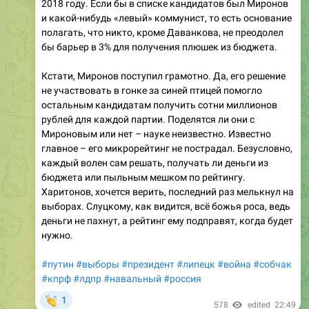
2018 году. Если бы в списке кандидатов был Миронов
и какой-нибудь «левый» коммунист, то есть основание
полагать, что никто, кроме Даванкова, не преодолел
бы барьер в 3% для получения плюшек из бюджета.
Кстати, Миронов поступил грамотно. Да, его решение
не участвовать в гонке за синей птицей помогло
остальным кандидатам получить сотни миллионов
рублей для каждой партии. Поделятся ли они с
Мироновым или нет – науке неизвестно. Известно
главное – его микрорейтинг не пострадал. Безусловно,
каждый волен сам решать, получать ли деньги из
бюджета или пыльным мешком по рейтингу.
Харитонов, хочется верить, последний раз мелькнул на
выборах. Слуцкому, как видится, всё божья роса, ведь
деньги не пахнут, а рейтинг ему подправят, когда будет
нужно.
#путин
#выборы
#президент
#липецк
#война
#собчак
#кпрф
#лдпр
#навальный
#россия
👏
1
578
edited
22:49