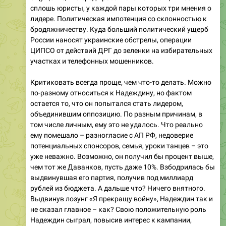
сплошь юристы, у каждой пары которых три мнения о
лидере. Политическая импотенция со склонностью к
бродяжничеству. Куда больший политический ущерб
России наносят украинские обстрелы, операции
ЦИПСО от действий ДРГ до зеленки на избирательных
участках и телефонных мошенников.
Критиковать всегда проще, чем что-то делать. Можно
по-разному относиться к Надеждину, но фактом
остается то, что он попытался стать лидером,
объединившим оппозицию. По разным причинам, в
том числе личным, ему это не удалось. Что реально
ему помешало – разногласие с АП РФ, недоверие
потенциальных спонсоров, семья, уроки танцев – это
уже неважно. Возможно, он получил бы процент выше,
чем тот же Даванков, пусть даже 10%. Взбодрилась бы
выдвинувшая его партия, получив под миллиард
рублей из бюджета. А дальше что? Ничего внятного.
Выдвинув лозунг «Я прекращу войну», Надеждин так и
не сказал главное – как? Свою положительную роль
Надеждин сыграл, повысив интерес к кампании,