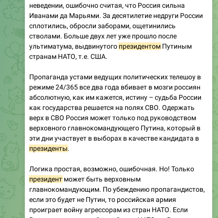
неведении, ошибочно считая, что Россия сильна
Иванами да Марьями. За десятилетие недруги России
сплотились, обросли заборами, ощетинились
стволами. Больше двух лет уже прошло после
ультиматума, выдвинутого
президентом
Путиным
странам НАТО, т.е. США.
Пропаганда устами ведущих политических телешоу в
режиме 24/365 все два года вбивает в мозги россиян
абсолютную, как им кажется, истину – судьба России
как государства решается на полях СВО. Одержать
верх в СВО Россия может только под руководством
верховного главнокомандующего Путина, который в
эти дни участвует в выборах в качестве кандидата в
президенты
.
Логика простая, возможно, ошибочная. Но! Только
президент
может быть верховным
главнокомандующим. По убеждению пропагандистов,
если это будет не Путин, то российская армия
проиграет войну агрессорам из стран НАТО. Если