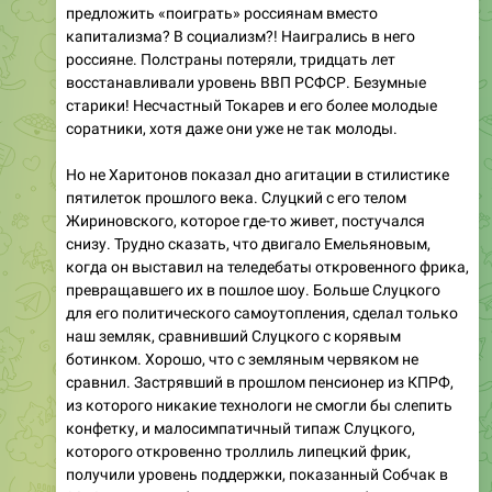
предложить «поиграть» россиянам вместо
капитализма? В социализм?! Наигрались в него
россияне. Полстраны потеряли, тридцать лет
восстанавливали уровень ВВП РСФСР. Безумные
старики! Несчастный Токарев и его более молодые
соратники, хотя даже они уже не так молоды.
Но не Харитонов показал дно агитации в стилистике
пятилеток прошлого века. Слуцкий с его телом
Жириновского, которое где-то живет, постучался
снизу. Трудно сказать, что двигало Емельяновым,
когда он выставил на теледебаты откровенного фрика,
превращавшего их в пошлое шоу. Больше Слуцкого
для его политического самоутопления, сделал только
наш земляк, сравнивший Слуцкого с корявым
ботинком. Хорошо, что с земляным червяком не
сравнил. Застрявший в прошлом пенсионер из КПРФ,
из которого никакие технологи не смогли бы слепить
конфетку, и малосимпатичный типаж Слуцкого,
которого откровенно троллиль липецкий фрик,
получили уровень поддержки, показанный Собчак в