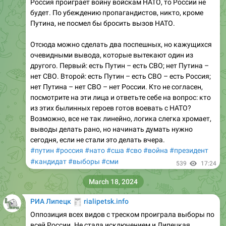
Россия проиграет войну войскам НАТО, то России не
будет. По убеждению пропагандистов, никто, кроме
Путина, не посмел бы бросить вызов НАТО.
Отсюда можно сделать два поспешных, но кажущихся
очевидными вывода, которые вытекают один из
другого. Первый: есть Путин – есть СВО; нет Путина –
нет СВО. Второй: есть Путин – есть СВО – есть Россия;
нет Путина – нет СВО – нет России. Кто не согласен,
посмотрите на эти лица и ответьте себе на вопрос: кто
из этих былинных героев готов воевать с НАТО?
Возможно, все не так линейно, логика слегка хромает,
выводы делать рано, но начинать думать нужно
сегодня, если не стали это делать вчера.
#путин
#россия
#нато
#сша
#сво
#война
#президент
#кандидат
#выборы
#сми
539
17:24
March 18, 2024
🧾
РИА Липецк
rialipetsk.info
Оппозиция всех видов с треском проиграла выборы по
всей России. Не стала исключением и Липецкая