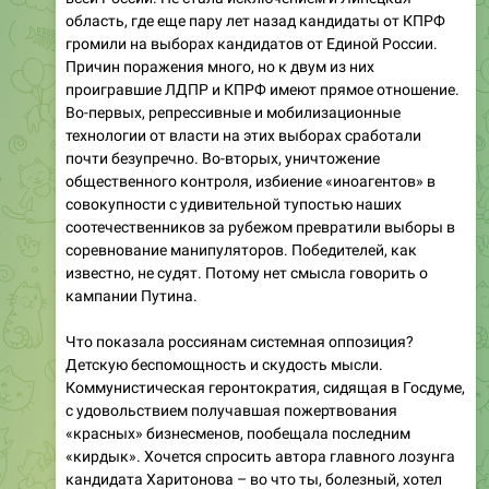
область, где еще пару лет назад кандидаты от КПРФ
громили на выборах кандидатов от Единой России.
Причин поражения много, но к двум из них
проигравшие ЛДПР и КПРФ имеют прямое отношение.
Во-первых, репрессивные и мобилизационные
технологии от власти на этих выборах сработали
почти безупречно. Во-вторых, уничтожение
общественного контроля, избиение «иноагентов» в
совокупности с удивительной тупостью наших
соотечественников за рубежом превратили выборы в
соревнование манипуляторов. Победителей, как
известно, не судят. Потому нет смысла говорить о
кампании Путина.
Что показала россиянам системная оппозиция?
Детскую беспомощность и скудость мысли.
Коммунистическая геронтократия, сидящая в Госдуме,
с удовольствием получавшая пожертвования
«красных» бизнесменов, пообещала последним
«кирдык». Хочется спросить автора главного лозунга
кандидата Харитонова – во что ты, болезный, хотел