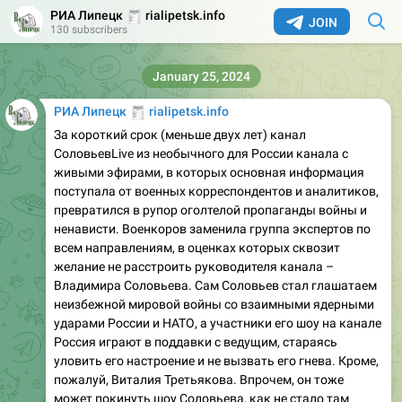
🧾
РИА Липецк
rialipetsk.info
JOIN
130 subscribers
January 25, 2024
🧾
РИА Липецк
rialipetsk.info
За короткий срок (меньше двух лет) канал
СоловьевLive из необычного для России канала с
живыми эфирами, в которых основная информация
поступала от военных корреспондентов и аналитиков,
превратился в рупор оголтелой пропаганды войны и
ненависти. Военкоров заменила группа экспертов по
всем направлениям, в оценках которых сквозит
желание не расстроить руководителя канала –
Владимира Соловьева. Сам Соловьев стал глашатаем
неизбежной мировой войны со взаимными ядерными
ударами России и НАТО, а участники его шоу на канале
Россия играют в поддавки с ведущим, стараясь
уловить его настроение и не вызвать его гнева. Кроме,
пожалуй, Виталия Третьякова. Впрочем, он тоже
может покинуть шоу Соловьева, как не стало там