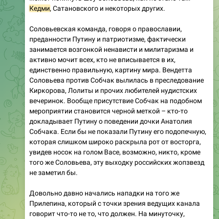
Кедми
, Сатановского и некоторых других.
Соловьевская команда, говоря о православии,
преданности Путину и патриотизме, фактически
занимается возгонкой ненависти и милитаризма и
активно мочит всех, кто не вписывается в их,
единственно правильную, картину мира. Вендетта
Соловьева против Собчак вылилась в преследование
Киркорова, Лолиты и прочих любителей нудистских
вечеринок. Вообще присутствие Собчак на подобном
мероприятии становится черной меткой – кто-то
докладывает Путину о поведении дочки Анатолия
Собчака. Если бы не показали Путину его подопечную,
которая слишком широко раскрыла рот от восторга,
увидев носок на голом Васе, возможно, никто, кроме
того же Соловьева, эту выходку российских жопзвезд
не заметил бы.
Довольно давно начались нападки на того же
Прилепина, который с точки зрения ведущих канала
говорит что-то не то, что должен. На минуточку,