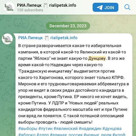
🧾
РИА Липецк
rialipetsk.info
JOIN
130 subscribers
December 23, 2023
🧾
РИА Липецк
rialipetsk.info
В стране разворачивается какая-то избирательная
кампания, в которой какой-то Явлинский из какой-то
партии "Яблоко" не знает какую-то
Дунцову
. В это же
время какой-то Надеждин через какую-то
"Гражданскую инициативу" выдвигается против
какого-то Харитонова, которого знает только КПРФ.
Миронов и его трудновыговариваемая аббревиатура в
упор не видят в своих рядах достойного кандидата в
президенты, кроме Путина. ЕР никого не хочет видеть,
кроме Путина. У ЛДПР и "Новых людей" реальных
кандидатов федерального масштаба нет и при Путине
они вряд ли появятся. С такой потешной оппозицией
выборы проводить - людей смешить!
#выборы
#путин
#явлинский
#надеждин
#дунцова
#яблоко
#лдпр
#единая_россия
#новые_люди
#кпрф