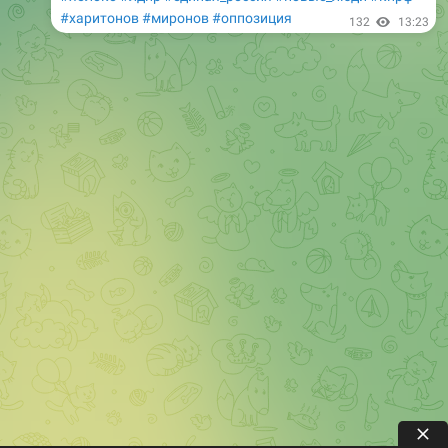
#харитонов
#миронов
#оппозиция
132
13:23