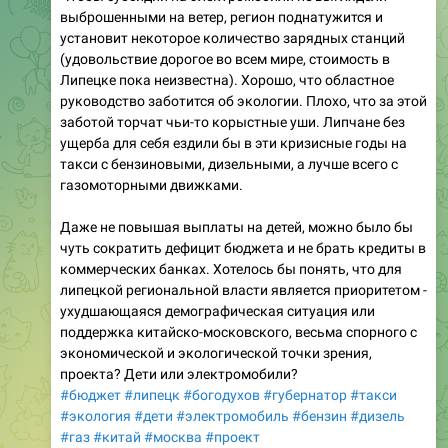
выброшенными на ветер, регион поднатужится и
установит некоторое количество зарядных станций
(удовольствие дорогое во всем мире, стоимость в
Липецке пока неизвестна). Хорошо, что областное
руководство заботится об экологии. Плохо, что за этой
заботой торчат чьи-то корыстные уши. Липчане без
ущерба для себя ездили бы в эти кризисные годы на
такси с бензиновыми, дизельными, а лучше всего с
газомоторными движками.
Даже не повышая выплаты на детей, можно было бы
чуть сократить дефицит бюджета и не брать кредиты в
коммерческих банках. Хотелось бы понять, что для
липецкой региональной власти является приоритетом -
ухудшающаяся демографическая ситуация или
поддержка китайско-московского, весьма спорного с
экономической и экологической точки зрения,
проекта? Дети или электромобили?
#бюджет
#липецк
#богодухов
#губернатор
#такси
#экология
#дети
#электромобиль
#бензин
#дизель
#газ
#китай
#москва
#проект