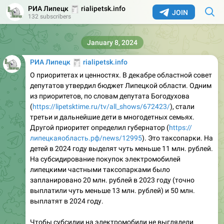
🧾
РИА Липецк
rialipetsk.info
JOIN
132 subscribers
January 8, 2024
🧾
РИА Липецк
rialipetsk.info
О приоритетах и ценностях. В декабре областной совет
депутатов утвердил бюджет Липецкой области. Одним
из приоритетов, по словам депутата Богодухова
(
https://lipetsktime.ru/tv/all_shows/672423/
), стали
третьи и дальнейшие дети в многодетных семьях.
Другой приоритет определил губернатор (
https://
липецкаяобласть.рф/news/12995
). Это таксопарки. На
детей в 2024 году выделят чуть меньше 11 млн. рублей.
На субсидирование покупок электромобилей
липецкими частными таксопарками было
запланировано 20 млн. рублей в 2023 году (точно
выплатили чуть меньше 13 млн. рублей) и 50 млн.
выплатят в 2024 году.
Чтобы субсидии на электромобили не выглядели