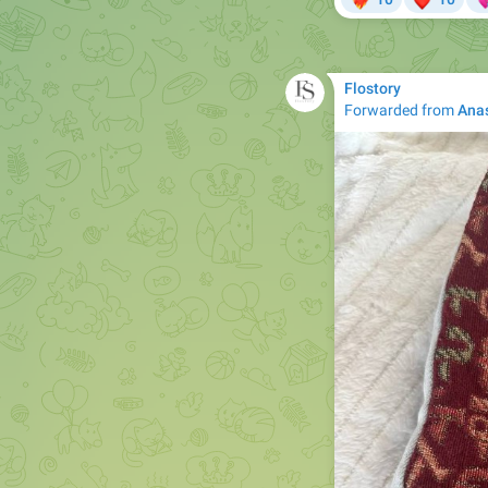
Flostory
Forwarded from
Ana