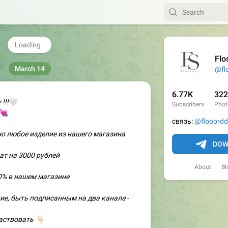
ешила устроить конкурс, который многие

е
❤
🥰
💯
💋
34
27
4
1
1
🔥
6.44K
17:03
Flo
@fl
!!!


6.77K
322
Subscribers
Phot
но любое изделие из нашего магазина
связь:
@flooord
ат на 3000 рублей
DOW
0% в нашем магазине
About
Bl
вие, быть подписанным на два канала
-
частвовать
🏻