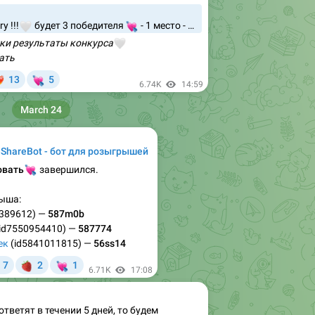
тки результаты конкурса
🤍
ать

13
5

6.74K
14:59
March 24
eShareBot - бот для розыгрышей

овать
завершился.
ыша:
6389612) —
587m0b
id7550954410) —
587774
ек
(id5841011815) —
56ss14
❤

💘
7
2
1
6.71K
17:08
ответят в течении 5 дней, то будем
едителей, поэтому будьте на связи, вся
выходить здесь
❤️