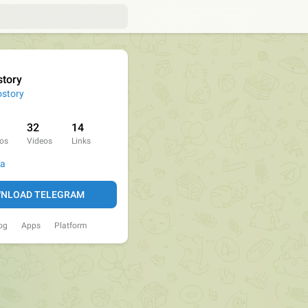
story
ostory
32
14
os
Videos
Links
da
NLOAD TELEGRAM
og
Apps
Platform