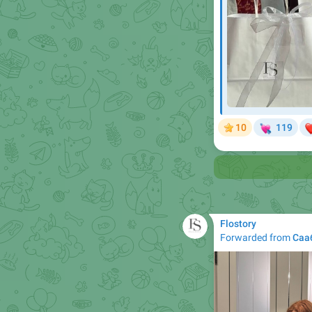
💘
10
119

Flostory
Forwarded from
Саа