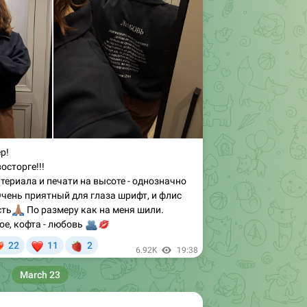
р!
осторге!!!
териала и печати на высоте - однозначно
 Очень приятный для глаза шрифт, и флис
сть
🏽
По размеру как на меня шили.
е, кофта - любовь
🫂
💋
❤
🍓
22
11
2

6.92K
19:38
March 23
y !!!

💘
будет 3 победителя
- 1 место - абсолютно любое изделие из нашего магазина - 2 место - сертификат на 3000 рублей - 3 место - скидка 30% в нашем магазине единственное условие, быть подписанным на два канала - @flostory; @pinqum…