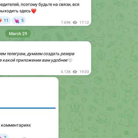

11
5

7.69K
17:12
March 29
ием телеграм, думаем создать резерв
в какой приложении вам удобнее
🤍
6.12K
19:03
в комментариях

7
1.05K
6.97K
19:03
April 12