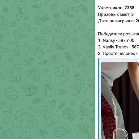
Призовых мест:
3
Дата розыгрыша:
2
Победители розыгр
1. Nansy - 587m0b
2. Vasily Trunov - 58
3. Просто человек -