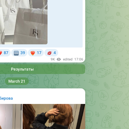
❤
💋
87
39
17
4
❤‍🔥

9K
edited
17:06
Результаты
March 21
бирова