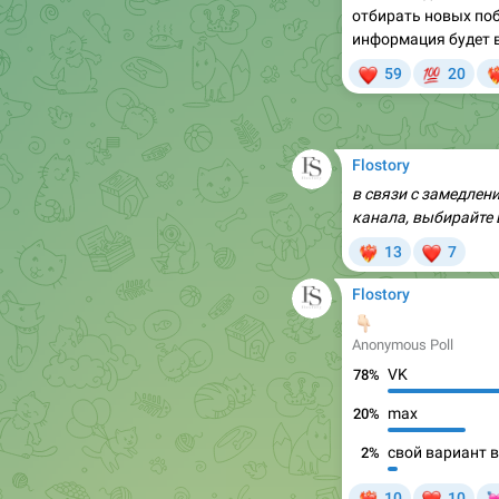
❤
💯

59
20
❤‍
Flostory
в связи с замедлен
канала, выбирайте 
❤
13
7
❤‍🔥
Flostory
👇🏻
Anonymous Poll
VK
78%
max
20%
свой вариант 
2%
❤

10
10
❤‍🔥