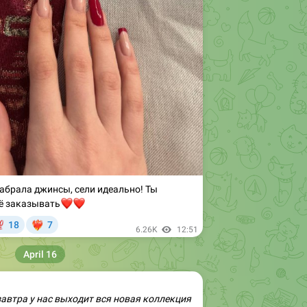
Забрала джинсы, сели идеально! Ты
ё заказывать
❤️
❤️

18
7
🔥
6.26K
12:51
April 16
 завтра у нас выходит вся новая коллекция
орые не терпится вам показать
🥹