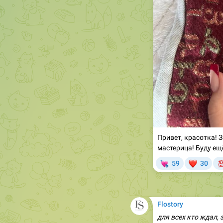
Привет, красотка! 
мастерица! Буду ещ
💘
❤

59
30
❤‍
Flostory
для всех кто ждал,
🤍
много новинок, кот