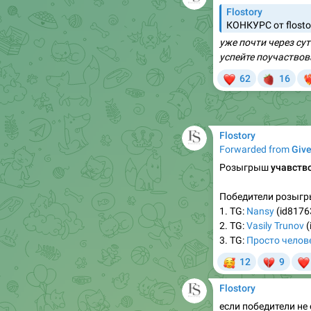
уже почти через су
успейте поучаствов
❤
🍓

62
16
❤‍
Flostory
Forwarded from
Giv
Розыгрыш

учавств
Победители розыгр
1. TG:
Nansy
(id817
2. TG:
Vasily Trunov
(
3. TG:
Просто челов
🥰
💔

12
9
Flostory
если победители не 
отбирать новых поб
информация будет 