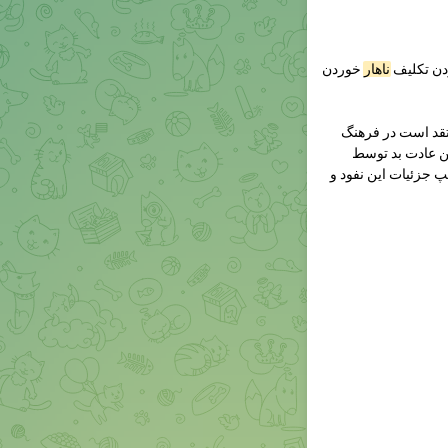
دن تکلیف
ناهار
خوردن
عتقد است در فرهنگ
ن عادت بد توسط
پ جزئیات این نفود و