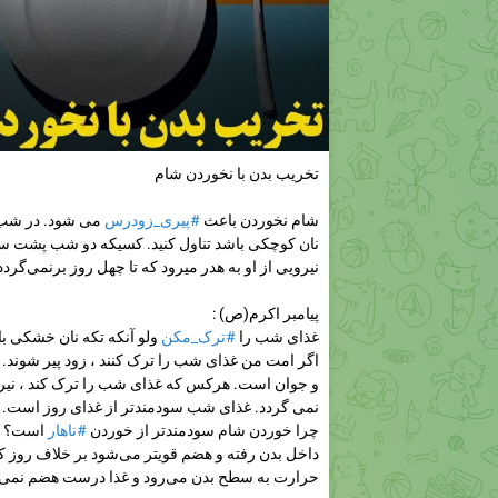
تخریب بدن با نخوردن شام
شام نخوردن باعث
#پیری_زودرس
می شود. در شب 
نان کوچکی باشد تناول کنید. کسیکه دو شب پشت سر
نیرویی از او به هدر میرود که تا چهل روز برنمی‌گردد
پیامبر اکرم(ص) :
غذای شب را
#ترک_مکن
ولو آنکه تکه نان خشکی ب
اگر امت من غذای شب را ترک کنند ، زود پیر شوند. 
و جوان است. هرکس که غذای شب را ترک کند ، نیروی
نمی گردد. غذای شب سودمندتر از غذای روز است.
چرا خوردن شام سودمندتر از خوردن
#ناهار
است؟ زی
داخل بدن رفته و هضم قویتر می‌شود بر خلاف روز ک
حرارت به سطح بدن می‌رود و غذا درست هضم نمی‌