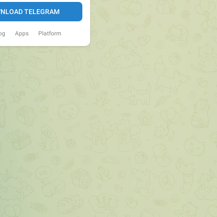
NLOAD TELEGRAM
og
Apps
Platform