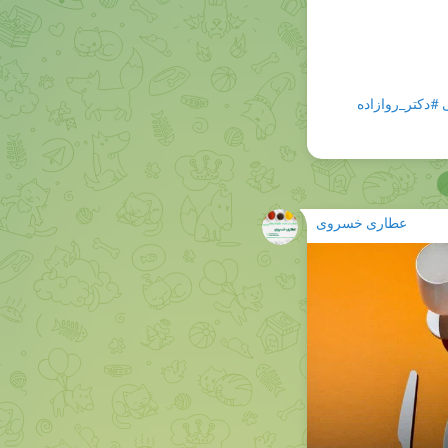
#دکتر_روازاده
عطاری خسروی