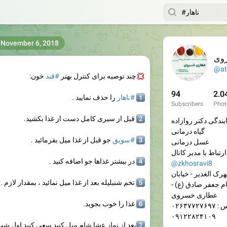
November 6, 2018
وی
@at
💢
چند توصیه برای کنترل بهتر
#قند
خون:
94
2.0
1⃣
#ناهار
را حذف نمایید .
Subscribers
Phot
2⃣
قبل از سیری کامل دست از غذا بکشید.
یندگی دکتر روازاده
گیاه درمانی
3⃣
#سویق
جو قبل از غذا میل بفرمائید .
عسل درمانی
 کانال:
4⃣
در بیشتر غذاها جو اضافه کنید .
@zkhosravi8
رک الغدیر - خیابان
5⃣
تخم شنبلیله بعد از غذا میل نمائید ، بمقدار لازم .
م جعفر صادق (ع) -
عطاری خسروی
6⃣
غذا را خوب بجوید.
۰۲۶۳۷۷۲۷۶
۰۹۱۲۲۸۲۴۱۰۹
7⃣
بعد از نماز عشا شام میل کنید سعی کنید اول شب 