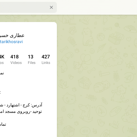
عطاری خسر
tarikhosravi
4K
418
13
427
os
Videos
Files
Links
نما
ارتباط با مدیر
آدرس: کرج - اشتهارد - شه
توحید -روبروی مسجد اما
تماس : ۹۷