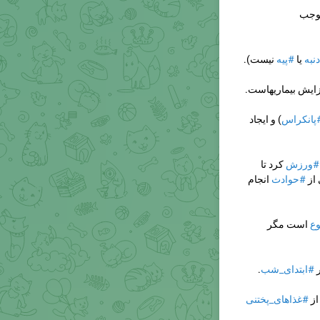
وجب
نبه
یا
#پیه
نیست).
ایش بیماریهاست.
پانکراس
) و ایجاد
#ورزش
کرد تا
 از
#حوادث
انجام
ع
است مگر
ر
#ابتدای_شب
.
از
#غذاهای_پختنی