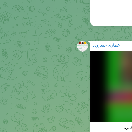
عطاری خسروی
امی: