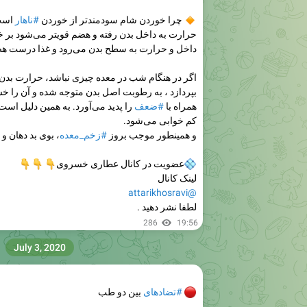
🔸
چرا خوردن شام سودمندتر از خوردن
#ناهار
است
حرارت به داخل بدن رفته و هضم قویتر می‌شود بر 
داخل و حرارت به سطح بدن می‌رود و غذا درست ه
اگر در هنگام شب در معده چیزی نباشد، حرارت بدن ب
بپردازد ، به رطوبت اصل بدن متوجه شده و آن را خ
همراه با
#ضعف
را پدید می‌آورد. به همین دلیل اس
کم خوابی می‌شود.
و همینطور موجب بروز
#زخم_معده
، بوی بد دهان و 
💠
عضویت در کانال عطاری خسروی
👇
👇
👇
لینک کانال
@attarikhosravi
لطفا نشر دهید .
286
19:56
July 3, 2020
🔴
#تضادهای
بین دو طب