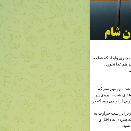
چیزی ولو اینکه قطعه
 هم غذا نخورد،
.
اشد. من میترسم که
غذای شب ، نیروی پیر
ی از او می رود که بر
را در شب حرارت به
ه سردی به داخل و
شود.