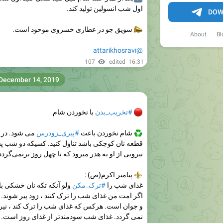
اول شب انسولین تولید کند.
DOW
📣
سویق جو در عطاری خسروی موحود است.
About
Bl
@attarikhosravi
107
edited
16:31
December 14, 2019
🔴
#تخریب_بدن
با نخوردن شام
♻
شام نخوردن باعث
#پیری_زودرس
می شود. در 
قطعه نان کوچکی باشد تناول کنید. کسیکه دو شب پ
نیرویی از او به هدر میرود که تا چهل روز برنمی‌گردد
⚜️
پیامبر اکرم(ص) :
غذای شب را
#ترک_مکن
ولو آنکه تکه نان خشکی ب
اگر امت من غذای شب را ترک کنند ، زود پیر شوند. 
و جوان است. هرکس که غذای شب را ترک کند ، نیروی
نمی گردد. غذای شب سودمندتر از غذای روز است.