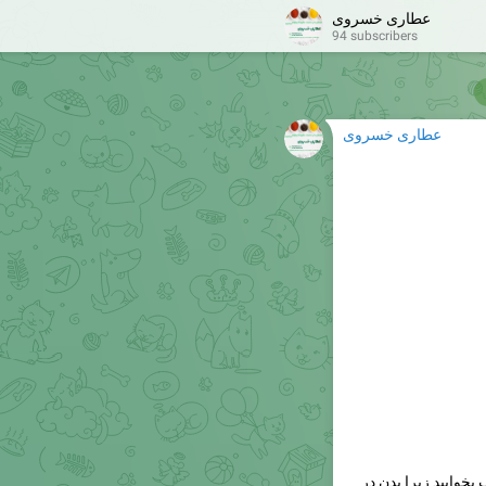
عطاری خسروی
94 subscribers
عطاری خسروی
بخوابید زیرا بدن در