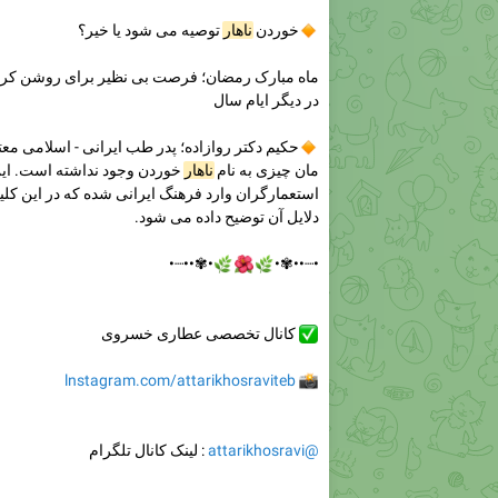
🔸
خوردن
ناهار
توصیه می شود یا خیر؟
ماه مبارک رمضان؛ فرصت بی نظیر برای روشن کر
در دیگر ایام سال
🔸
حکیم دکتر روازاده؛ پدر طب ایرانی - اسلامی م
مان چیزی به نام
ناهار
خوردن وجود نداشته است. ای
استعمارگران وارد فرهنگ ایرانی شده که در این کلی
دلایل آن توضیح داده می شود.
•✾••┈•
🌿
🌺
🌿
•┈••✾•
✅
کانال تخصصی عطاری خسروی
lnstagram.com/attarikhosraviteb
📸
@attarikhosravi
: لینک کانال تلگرام