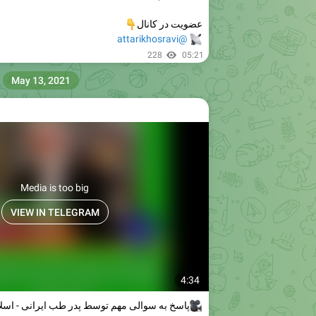
عضویت در کانال
👇
📡
@attarikhosravi
228
05:21
May 13, 2021
Media is too big
VIEW IN TELEGRAM
4:34
🎥
پاسخ به سوالی مهم توسط پدر طب ایرانی - اسل