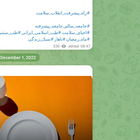
#راه_پیشرفت_انقلاب_سلامت
#جامعه_سالم_جامعه_پیشرفته
#احیای_سلامت
#طب_اسلامی_ایرانی
#طب_سنتی
#ماه_رمضان
#ناهار
#سبک_زندگی
330
edited
08:47
December 1, 2022