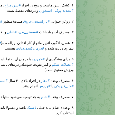
۱. کشک، پنیر، ماست و دوغ در افراد
#سردمزاج
، م
#تشدید_پوکی_استخوان
و دردهای مفصلی‌ست.
۲. روغن حیوانی
#بازکننده‌ی_عروق
هست(منظور
#د
۳. مصرف آب زیاد باعث
#سستی_بدن
،
#تنبلی
و افز
۴. عسل، انگور، انجیر مانع از کار افتادن لوزالمعده(
#
بیماری دیابت شده و
#درمان‌کننده_دیابت
هستند.
۵. برای پیشگیری از
#کمردرد
یا درمان آن، حتما باید
#عضلات_شکم
و کمر تقویت شوند(در دردهای ناشی
ورزش ممنوع است).
۶. مصرف وعده
#ناهار
در افراد بالای ۴۰ سال
#ممنو
#کار_فیزیکی
یا
#ورزش
انجام دهند.
۷. مصرف وعده
#شام
به جد توصیه می‌شود منتها د
۸. وعده‌ی شام نباید خیلی
#سبک
باشد و معمولا باید 
استفاده کرد.