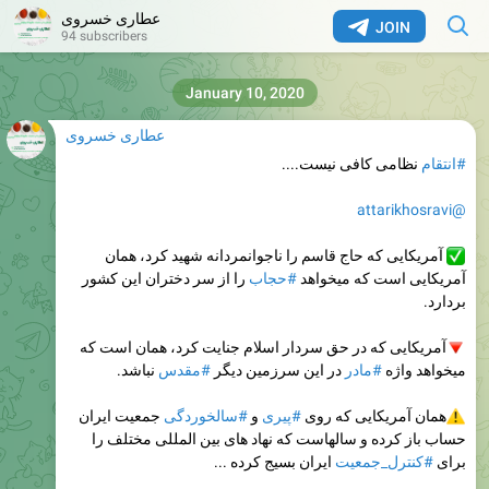
عطاری خسروی
JOIN
94 subscribers
January 10, 2020
عطاری خسروی
#انتقام
نظامی کافی نیست....
@attarikhosravi
آمریکایی که حاج قاسم را ناجوانمردانه شهید کرد، همان
آمریکایی است که میخواهد
#حجاب
را از سر دختران این کشور
بردارد.
آمریکایی که در حق سردار اسلام جنایت کرد، همان است که
میخواهد واژه
#مادر
در این سرزمین دیگر
#مقدس
نباشد.
همان آمریکایی که روی
#پیری
و
#سالخوردگی
جمعیت ایران
حساب باز کرده و سالهاست که نهاد های بین المللی مختلف را
برای
#کنترل_جمعیت
ایران بسیج کرده ...