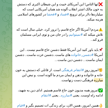
ایها الناس! این آمریکای خبیث و این شیطان اکبری که دستش
به خون مالک اشتر انقلاب آلوده شد همان آمریکایی است که
میلیاردها دلار برای ترویج
#فساد
و
#فحشا
در کشورهای اسلامی
هزینه میکند.
مردم! آمریکا اگر حاج قاسم را ترور کرد، خیلی سال است که
تلاش میکند که
#نمیتوانیم
را در جان من و توی ایرانی مسلمان
فرو کند..
باید باور کنید این آمریکا فقط دشمنِ حاج قاسم نیست.. این
آمریکا
#دشمن_خانواده
های ماست..دشمن عزت ماست.. دشمن
ایمان ماست... دشمن دین ماست...
امروز روزِ
#انتقام_فرهنگی
است. از قاتلی که دستش به خون
خانه و خانواده و ذهن و ایمان مردم ما آلوده است. و نبض این
مبارزه
فرهنگی دست زنهاست.
امروز همه مدیون خون حاج قاسم هستیم. ادای دین به شهید،
ادامه راه اوست. یعنی
#مبارزه
.. یعنی
#انتقام
همین امروز، همین الان، برای زندگی ات تصمیم بگیر و
#قیام