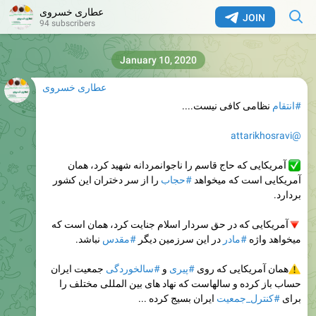
عطاری خسروی
JOIN
94 subscribers
January 10, 2020
عطاری خسروی
#انتقام
نظامی کافی نیست....
@attarikhosravi
آمریکایی که حاج قاسم را ناجوانمردانه شهید کرد، همان
آمریکایی است که میخواهد
#حجاب
را از سر دختران این کشور
بردارد.
آمریکایی که در حق سردار اسلام جنایت کرد، همان است که
میخواهد واژه
#مادر
در این سرزمین دیگر
#مقدس
نباشد.
همان آمریکایی که روی
#پیری
و
#سالخوردگی
جمعیت ایران
حساب باز کرده و سالهاست که نهاد های بین المللی مختلف را
برای
#کنترل_جمعیت
ایران بسیج کرده ...