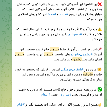
ایها الناس! این آمریکای خبیث و این شیطان اکبری که دستش
به خون مالک اشتر انقلاب آلوده شد همان آمریکایی است که
میلیاردها دلار برای ترویج
#فساد
و
#فحشا
در کشورهای اسلامی
هزینه میکند.
مردم! آمریکا اگر حاج قاسم را ترور کرد، خیلی سال است که
تلاش میکند که
#نمیتوانیم
را در جان من و توی ایرانی مسلمان
فرو کند..
باید باور کنید این آمریکا فقط
دشمن
ِ حاج قاسم نیست.. این
آمریکا
#دشمن_خانواده
های ماست..
دشمن
عزت ماست..
دشمن
ایمان ماست...
دشمن
دین ماست...
امروز روزِ
#انتقام_فرهنگی
است. از قاتلی که دستش به خون
خانه و
خانواده
و ذهن و ایمان مردم ما آلوده است. و نبض این
مبارزه فرهنگی دست زنهاست.
امروز همه مدیون خون حاج قاسم هستیم. ادای دین به شهید،
ادامه راه اوست. یعنی
#مبارزه
.. یعنی
#انتقام
همین امروز، همین الان، برای زندگی ات تصمیم بگیر و
#قیام