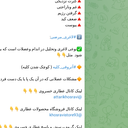
🔺
کثرت نزدیکی
🔺
غم وناراحتی
🔺
گرفتن رژیم
🔺
ضعف کبد
🔺
یبوست
2⃣
#لاغری_مرضی
:
✅
نوعی لاغری وتحلیل در اندام وعضلات است که
شود. مثل
👇
👇
🔶
#آتروفی_کلیه
( کوچک شدن کلیه)
🔶
مشکلات عضلانی که در آن یک پا یا یک دست فرد
لینک کانال عطاری خسروی
👇
👇
👇
@attarikhosravi
لینک کانال فروشگاه محصولات عطاری
👇
👇
@khosravistore93
لینک گروه پرسش و پاسخ عطاری خسروی
👇
👇
👇