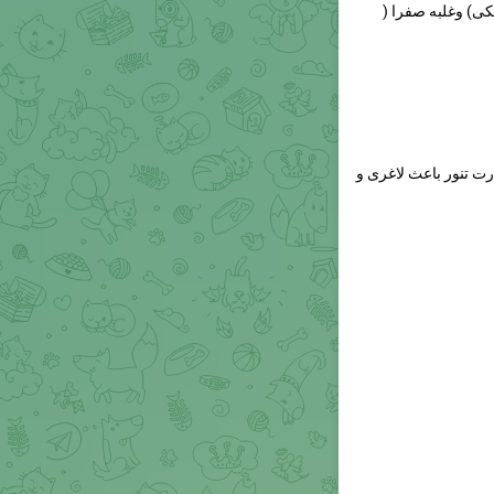
) وغلبه صفرا (
رت تنور باعث لاغری و