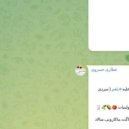
عطاری خسروی
( سردی
#بلغم
( گ



خوردن 
مصرف غذاهای دیرهضم