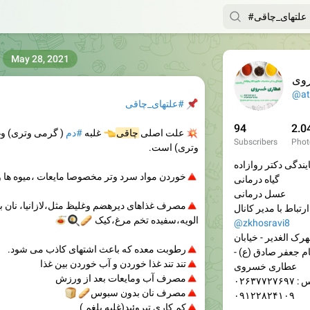
May 28, 2021
عط
@at
#علتهای_چاقی
📌
94
2.0
رمی وتری) وغلبه
#دم
غلبه
👈
چاقی
علت اصلی
💥
Subscribers
Phot
وتری) است.
نمایندگی دکتر رواز



🍅
مواد سرد وتر مخصوصا مایعات ،میوه ها ولبنیات
🔺
گیاه درمانی
عسل درمانی
 وغلیظ مثل،لازانیا، نان باگت،ماکارونی،سالاد
🔺
ارتباط 
🍝
🍳
🥖
الویه،سفیده تخم مرغ،کیک
@zkhosravi8
آدرس: کرج - اشتهار
رطوبت معده که باعث اشتهای کاذب می شود.
🔺
توحید -روبروی مسج
تند تند غذا خوردن و آب خوردن بین غذا
🔺
عطاری خسروی
مصرف آب ومایعات بعد از ورزش
🔺
تماس : ۰۲
🍞
🥖
مصرف نان بدون سبوس
🔺
۰۹۱۲۲۸۲۴۱۰۹
کم کاری تیروئید(غلبه بلغم )
🔺