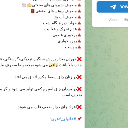
🔺
مصرف شیرینی های صنعتی
🍰
🎂
DOW
🔺
مصرف روغن های صنعتی
🛢
🔺
مصرف آب یخ
About
Bl
🔺
خواب دیر هنگام شب
🔺
عدم تحرک و فعالیت
🔺
پرخوری عصبی
🔺
ریزه خواری
🔺
یبوست
❌
خوردن بعدازورزش سنگین،نزدیکی،گرسنگی، فعال
جذب بالا باعث
چاقی
می شود،مخصوصا مصرف مایعات
❌
در زنان چاق سقط مکرر اتفاق می افتد
❌
در مردان چاق اسپرم کمی تولید می شود واگر بچه ا
ضعیف است
❌
افراد چاق دچار ضعف قلب می شوند.
📌
#علتهای_لاغری
: