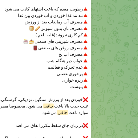
🔺
رطوبت معده که باعث اشتهای کاذب می شود.
🔺
تند تند غذا خوردن و آب خوردن بین غذا
🔺
مصرف آب ومایعات بعد از ورزش
🔺
مصرف نان بدون سبوس
🥖
🍞
🔺
کم کاری تیروئید(غلبه بلغم )
🔺
مصرف شیرینی های صنعتی
🍰
🎂
🔺
مصرف روغن های صنعتی
🛢
🔺
مصرف آب یخ
🔺
خواب دیر هنگام شب
🔺
عدم تحرک و فعالیت
🔺
پرخوری عصبی
🔺
ریزه خواری
🔺
یبوست
❌
خوردن بعد از ورزش سنگین، نزدیکی، گرسنگی، فع
علت جذب بالا باعث
چاقی
می شود، مخصوصا مصرف م
موارد باعث
چاقی
می‌شود.
❌
در زنان چاق سقط مکرر اتفاق می افتد