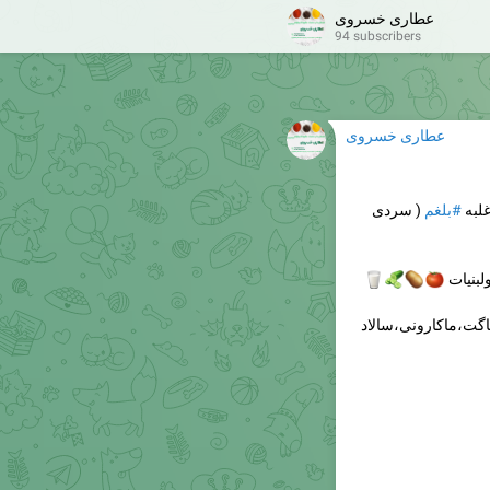
عطاری خسروی
94 subscribers
عطاری خسروی
( سردی
#بلغم
( گ



خوردن 
مصرف غذاهای دیرهضم