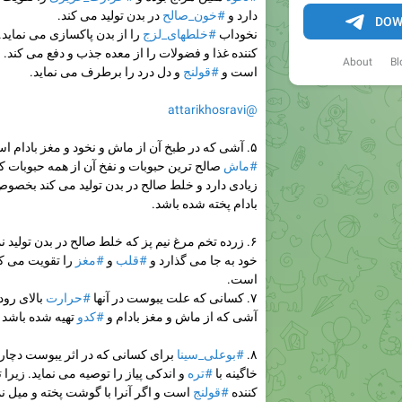
دارد و
#خون_صالح
در بدن تولید می کند.
DOW
نخوداب
#خلطهای_لزج
را از بدن پاکسازی می نمای
کننده غذا و فضولات را از معده جذب و دفع می کند.
About
Bl
است و
#قولنج
و دل درد را برطرف می نماید.
@attarikhosravi
۵. آشی که در طبخ آن از ماش و نخود و مغز بادام استفاده شده باشد.
#ماش
صالح ترین حبوبات و نفخ آن از همه حبوبات 
زیادی دارد و خلط صالح در بدن تولید می کند بخصوص ا
بادام پخته شده باشد.
۶. زرده تخم مرغ نیم پز که خلط صالح در بدن تولید 
خود به جا می گذارد و
#قلب
و
#مغز
را تقویت می کن
است.
۷. کسانی که علت یبوست در آنها
#حرارت
بالای رود
آشی که از ماش و مغز بادام و
#کدو
تهیه شده باشد ا
۸.
#بوعلی_سینا
برای کسانی که در اثر یبوست دچار 
خاگینه با
#تره
و اندکی پیاز را توصیه می نماید. زیر
کننده
#قولنج
است و اگر آنرا با گوشت پخته و میل نم