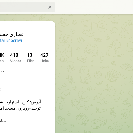
عطاری خسر
tarikhosravi
4K
418
13
427
os
Videos
Files
Links
نما
ارتباط با مدیر
آدرس: کرج - اشتهارد - شه
توحید -روبروی مسجد اما
تماس : ۹۷