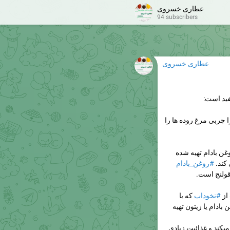
عطاری خسروی
94 subscribers
عطاری خسروی
ید است:
 چربی مرغ روده ها را
ن بادام تهیه شده
کند.
#روغن_بادام
قولنج است.
از
#نخوداب
که با
دام یا زیتون تهیه
یکند و غذائیت زیادی