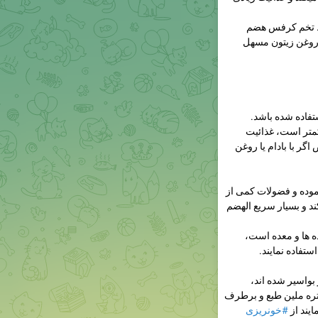
د. تخم کرفس هضم
 روغن زیتون مسهل
کمتر است، غذائیت
گر با بادام یا روغن
نموده و فضولات کمی از
د و بسیار سریع الهضم
ه ها و معده است،
ستفاده نمایند.
بواسیر شده اند،
ا تره ملین طبع و برطرف
ایند از
#خونریزی