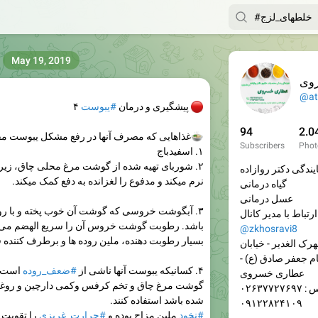
May 19, 2019
وی
@at
🔴
پیشگیری و درمان
#یبوست
۴
94
2.0
🍲
غذاهایی که مصرف آنها در رفع مشکل یبوست مف
Subscribers
Phot
۱. اسفیدباج
۲. شوربای تهیه شده از گوشت مرغ محلی چاق، زیرا
یندگی دکتر روازاده
نرم میکند و مدفوع را لغزانده به دفع کمک میکند.
گیاه درمانی
عسل درمانی
۳. آبگوشت خروسی که گوشت آن خوب پخته و با روغ
 کانال:
باشد. رطوبت گوشت خروس آن را سریع الهضم می 
@zkhosravi8
بسیار رطوبت دهنده، ملین روده ها و برطرف کننده 
رک الغدیر - خیابان
م جعفر صادق (ع) -
۴. کسانیکه یبوست آنها ناشی از
#ضعف_روده
است 
عطاری خسروی
گوشت مرغ چاق و تخم کرفس وکمی دارچین و روغن با
۰۲۶۳۷۷۲۷۶
شده باشد استفاده کنند.
۰۹۱۲۲۸۲۴۱۰۹
#نخود
ملین مزاج بوده و
#حرارت_غریزی
را تقویت م