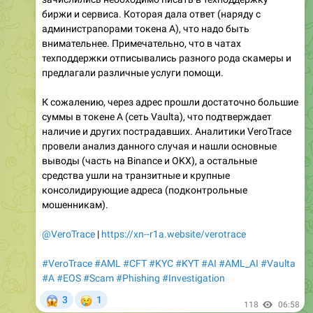
биржи и сервиса. Которая дала ответ (наряду с
администраnорами токена A), что надо быть
внимательнее. Примечательно, что в чатах
техподдержки отписывались разного рода скамеры и
предлагали различные услуги помощи.
К сожалению, через адрес прошли достаточно большие
суммы в токене А (сеть Vaulta), что подтверждает
наличие и других пострадавших. Аналитики VeroTrace
провели анализ данного случая и нашли основные
выводы (часть на Binance и OKX), а остальные
средства ушли на транзитные и крупные
консолидирующие адреса (подконтрольные
мошенникам).
@VeroTrace
|
https://xn--r1a.website/verotrace
#VeroTrace
#AML
#CFT
#KYC
#KYT
#AI
#AML_AI
#Vaulta
#A
#EOS
#Scam
#Phishing
#Investigation
😱
😢
3
1
118
06:58