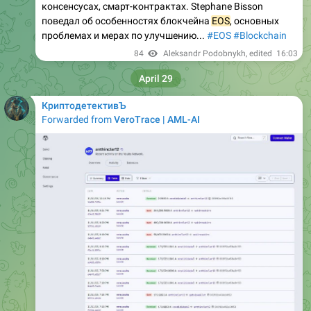
консенсусах, смарт-контрактах. Stephane Bisson
поведал об особенностях блокчейна
EOS
, основных
проблемах и мерах по улучшению...
#EOS
#Blockchain
84
Aleksandr Podobnykh
, edited
16:03
April 29
КриптодетективЪ
Forwarded from
VeroTrace | AML-AI