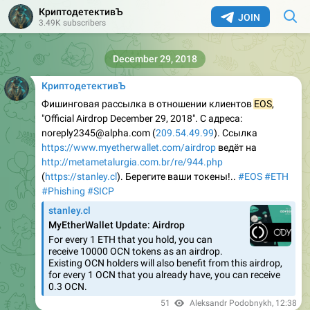
КриптодетективЪ
JOIN
3.49K subscribers
December 29, 2018
КриптодетективЪ
Фишинговая рассылка в отношении клиентов
EOS
,
"Official Airdrop December 29, 2018". С адреса:
noreply2345@alpha.com (
209.54.49.99
). Ссылка
https://www.myetherwallet.com/airdrop
ведёт на
http://metametalurgia.com.br/re/944.php
(
https://stanley.cl
). Берегите ваши токены!..
#EOS
#ETH
#Phishing
#SICP
stanley.cl
MyEtherWallet Update: Airdrop
For every 1 ETH that you hold, you can
receive 10000 OCN tokens as an airdrop.
Existing OCN holders will also benefit from this airdrop,
for every 1 OCN that you already have, you can receive
0.3 OCN.
51
Aleksandr Podobnykh
,
12:38