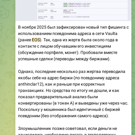
В ноябре 2025 был зафиксирован новый тип фишинга с
использованием псевдонима адреса в сети Vaulta
(ранее
EOS
). Так, одна из жертв была около года в
контакте с лицом обучавшим его инвестициям
(обсуждение портфеля, монет). Пробовали вместе
успешные сделки (переводы между биржами).
Однако, последние несколько раз жертва переводила
якобы себе на адрес биржи (по псевдониму адреса
anthinclar12), как и раньше при корректных
транзакциях. Но средства по итогу не дошли, и как
показал предварительный анализ были
конвертированы (в токен A) и выведены уже через час.
Поскольку у мошенника был идентичный с биржей
псевдоним (без отображения самого адреса).
Злоумышленник позже советовал, если деньги не
зачислились необходимо писать в техподдержку