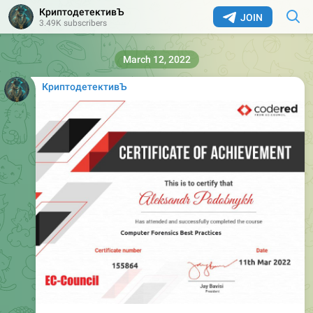
КриптодетективЪ
JOIN
3.49K subscribers
March 12, 2022
КриптодетективЪ