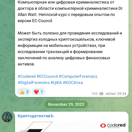
Компьютерная или цифровая криминалистика от
доктора в области компьютерной криминалистики Dr.
Allan Watt. Неплохой курс с передовым опытом по
версии EC-Council.
Может быть полезно для проведения исследований и
экспертиз холодных криптокошельков, ключевой
информации на мобильных устройствах, при
исследовании транзакций и формировании
заключений по анализу цифровых финансовых
активов.
#Codered
#ECCouncil
#ComputerForensics
#DigitalForensics
#ЦФА
#КОСАтка
❤
2
1
👍
103
edited
09:44
November 29, 2022
КриптодетективЪ