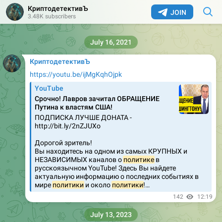
КриптодетективЪ
JOIN
3.48K subscribers
July 16, 2021
КриптодетективЪ
https://youtu.be/ijMgKqhOjpk
YouTube
Срочно! Лавров зачитал ОБРАЩЕНИЕ
Путина к властям США!
ПОДПИСКА ЛУЧШЕ ДОНАТА -
http://bit.ly/2nZJUXo
Дорогой зритель!
Вы находитесь на одном из самых КРУПНЫХ и
НЕЗАВИСИМЫХ каналов о
политике
в
русскоязычном YouTube! Здесь Вы найдете
актуальную информацию о последних событиях в
мире
политики
и около
политики
!…
142
12:19
July 13, 2023