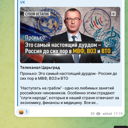
VK
Телеканал Царьград
Пронько: Это самый настоящий дурдом - Россия до
сих пор в МВФ, ВОЗ и ВТО
"Наступать на грабли" - одно из любимых занятий
российских чиновников. Особенно этим страдают
"слуги народа", которые в нашей стране отвечают за
экономику, финансы и медицину. Все их…
🤬
1
59
edited
17:19