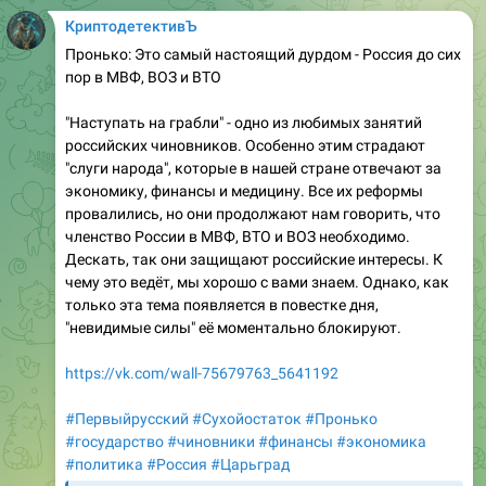
КриптодетективЪ
Пронько: Это самый настоящий дурдом - Россия до сих
пор в МВФ, ВОЗ и ВТО
"Наступать на грабли" - одно из любимых занятий
российских чиновников. Особенно этим страдают
"слуги народа", которые в нашей стране отвечают за
экономику, финансы и медицину. Все их реформы
провалились, но они продолжают нам говорить, что
членство России в МВФ, ВТО и ВОЗ необходимо.
Дескать, так они защищают российские интересы. К
чему это ведёт, мы хорошо с вами знаем. Однако, как
только эта тема появляется в повестке дня,
"невидимые силы" её моментально блокируют.
https://vk.com/wall-75679763_5641192
#Первыйрусский
#Сухойостаток
#Пронько
#государство
#чиновники
#финансы
#экономика
#политика
#Россия
#Царьград