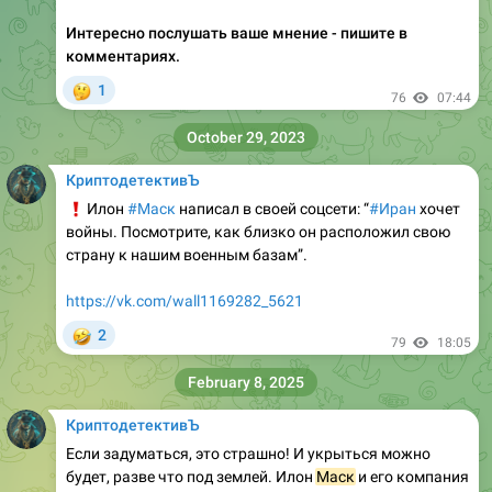
Интересно послушать ваше мнение - пишите в
комментариях.
🤔
1
76
07:44
October 29, 2023
КриптодетективЪ
❗️
Илон
#Маск
написал в своей соцсети: “
#Иран
хочет
войны. Посмотрите, как близко он расположил свою
страну к нашим военным базам”.
https://vk.com/wall1169282_5621
🤣
2
79
18:05
February 8, 2025
КриптодетективЪ
Если задуматься, это страшно! И укрыться можно
будет, разве что под землей. Илон
Маск
и его компания