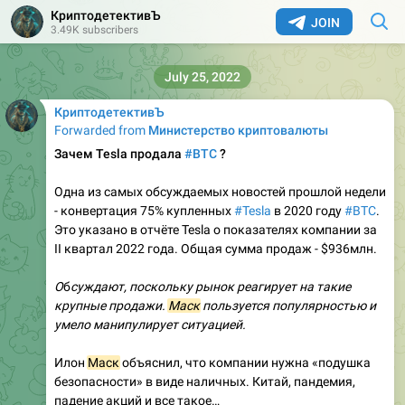
КриптодетективЪ
JOIN
3.49K subscribers
July 25, 2022
КриптодетективЪ
Forwarded from
Министерство криптовалюты
Зачем Tesla продала
#BTC
?
Одна из самых обсуждаемых новостей прошлой недели
- конвертация 75% купленных
#Tesla
в 2020 году
#BTC
.
Это указано в отчёте Tesla о показателях компании за
II квартал 2022 года. Общая сумма продаж - $936млн.
О
б
суждают, поскольку рынок реагирует на такие
крупные продажи.
Маск
пользуется популярностью и
умело манипулирует ситуацией.
Илон
Маск
объяснил, что компании нужна «подушка
безопасности» в виде наличных. Китай, пандемия,
падение акций и все такое…