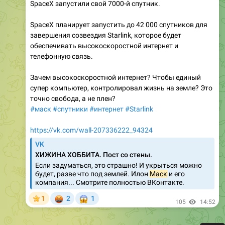
SpaceX запустили свой 7000-й спутник.
SpaceX планирует запустить до 42 000 спутников для
завершения созвездия Starlink, которое будет
обеспечивать высокоскоростной интернет и
телефонную связь.
Зачем высокоскоростной интернет? Чтобы единый
супер компьютер, контролировал жизнь на земле? Это
точно свобода, а не плен?
#маск
#спутники
#интернет
#Starlink
https://vk.com/wall-207336222_94324
VK
ХИЖИНА ХОББИТА. Пост со стены.
Если задуматься, это страшно! И укрыться можно
будет, разве что под землей. Илон
Маск
и его
компания... Смотрите полностью ВКонтакте.
🤬
😱
1
2
1
105
14:52