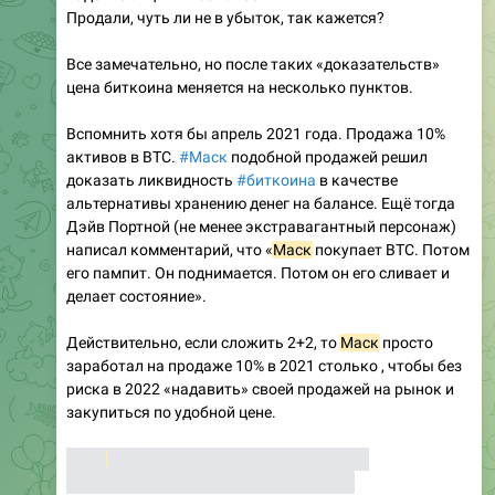
Продали, чуть ли не в убыток, так кажется?
Все замечательно, но после таких «доказательств»
цена биткоина меняется на несколько пунктов.
Вспомнить хотя бы апрель 2021 года. Продажа 10%
активов в BTC.
#Маск
подобной продажей решил
доказать ликвидность
#биткоина
в качестве
альтернативы хранению денег на балансе. Ещё тогда
Дэйв Портной (не менее экстравагантный персонаж)
написал комментарий, что «
Маск
покупает BTC. Потом
его пампит. Он поднимается. Потом он его сливает и
делает состояние».
Действительно, если сложить 2+2, то
Маск
просто
заработал на продаже 10% в 2021 столько , чтобы без
риска в 2022 «надавить» своей продажей на рынок и
закупиться по удобной цене.
Илон
Маск
- великий комбинатор- просто
зарабатывает деньги, ничего личного))