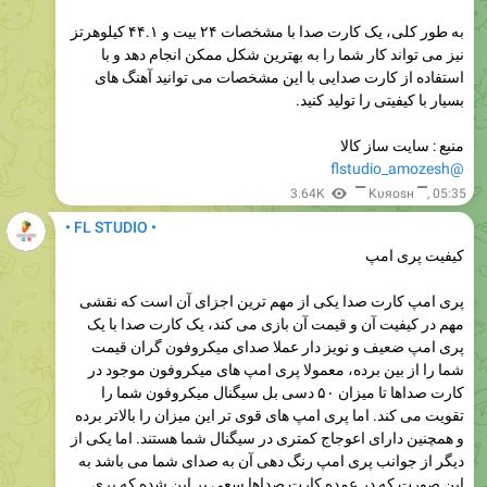
به طور کلی، یک کارت صدا با مشخصات ۲۴ بیت و ۴۴.۱ کیلوهرتز
نیز می تواند کار شما را به بهترین شکل ممکن انجام دهد و با
استفاده از کارت صدایی با این مشخصات می توانید آهنگ های
بسیار با کیفیتی را تولید کنید.
منبع : سایت ساز کالا
@flstudio_amozesh
3.64K
▔ Kυяosн ▔
,
05:35
• FL STUDIO •
کیفیت پری امپ
پری امپ کارت صدا یکی از مهم ترین اجزای آن است که نقشی
مهم در کیفیت آن و قیمت آن بازی می کند، یک کارت صدا با یک
پری امپ ضعیف و نویز دار عملا صدای میکروفون گران قیمت
شما را از بین برده، معمولا پری امپ های میکروفون موجود در
کارت صداها تا میزان ۵۰ دسی بل سیگنال میکروفون شما را
تقویت می کند. اما پری امپ های قوی تر این میزان را بالاتر برده
و همچنین دارای اعوجاج کمتری در سیگنال شما هستند. اما یکی از
دیگر از جوانب پری امپ رنگ دهی آن به صدای شما می باشد به
این صورت که در عمده کارت صداها سعی بر این شده که پری