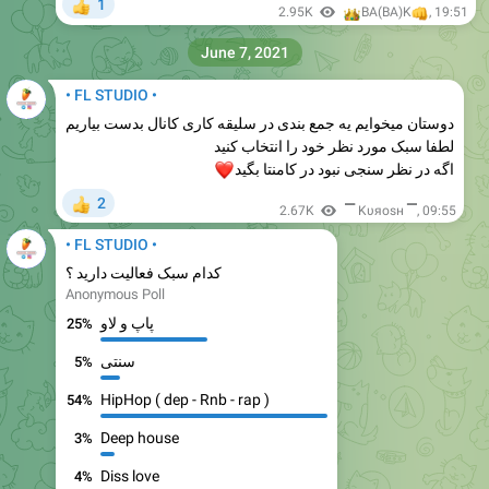
1
👍
👑
2.95K
👊
BA(BA)K
,
19:51
June 7, 2021
• FL STUDIO •
دوستان میخوایم یه جمع بندی در سلیقه کاری کانال بدست بیاریم
لطفا سبک مورد نظر خود را انتخاب کنید
اگه در نظر سنجی نبود در کامنتا بگید
❤️
2
👍
2.67K
▔ Kυяosн ▔
,
09:55
• FL STUDIO •
کدام سبک فعالیت دارید ؟
Anonymous Poll
پاپ و لاو
25%
سنتی
5%
HipHop ( dep - Rnb - rap )
54%
Deep house
3%
Diss love
4%