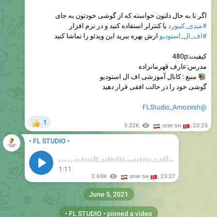
اگر تا به حال دلتون خواسته که از گوشی خودتون به جای
یا کنترلر استفاده کنید و در نرم افزار
#میدی_کیبورد
ازش بهره ببرید این ویدئو را تماشا کنید
#اف_ال_استودیو
کیفیت:480p
مدرس:عارف قهرمانزاده
منبع : کانال آموزشی اف ال استودیو
گوشی خود را در حالت افقی قرار دهید
@FLStudio_Amozesh
1
👍
🇮
3.32K
🇹
αreғ ɢн
,
23:25
• FL STUDIO •
1:11
🇮🇷
2.69K
🇹
αreғ ɢн
,
23:27
June 5, 2021
• FL STUDIO •
pinned a video