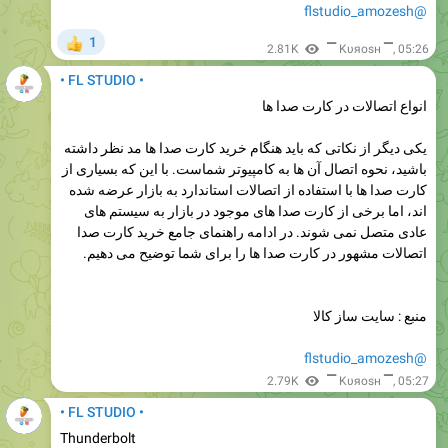
@flstudio_amozesh
1
👍
2.81K
▔ Kυяosн ▔
,
05:26
• FL STUDIO •
انواع اتصالات در کارت صدا ها
یکی دیگر از نکاتی که باید هنگام خرید کارت صدا ها مد نظر داشته
باشید، نحوه اتصال آن ها به کامپیوتر شماست. با این که بسیاری از
کارت صدا ها با استفاده از اتصالات استاندارد به بازار عرضه شده
اند، اما برخی از کارت صدا های موجود در بازار به سیستم های
عادی متصل نمی شوند. در ادامه راهنمای جامع خرید کارت صدا
اتصالات مشهور در کارت صدا ها را برای شما توضیح می دهیم.
منبع : سایت ساز کالا
@flstudio_amozesh
2.79K
▔ Kυяosн ▔
,
05:27
• FL STUDIO •
Thunderbolt