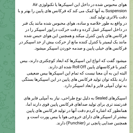
هوای محبوس شده در داخل این اسپیکرها یا تکنولوژی Air
Suspension به آنها کمک می کند که فرکانس های پایین را بهتر و با
دقت بالاتری تولید کنند.
در واقع به طور خلاصه و ساده، هوای محبوس شده مانند یک فنر
در داخل اسپیکر عمل کرده و دقت حرکت درایور اسپیکر را در
فرکانس های پایین کنترل میکند و همچنین این هوای حبس شده
مانند یک لیمیتر یا کنترل کننده مانع از حرکت بیش از حد اسپیکر در
فرکانس های خیلی پایین و صدمه خوردن اسپیکر میشود.
میشود گفت که انواع این اسپیکرها که ابعاد کوچکتری دارند، بیس
کمتر یا فرکانسهای پایین Roll Off شده ای دارند.
البته این به آن معنا نیست که تمام این اسپیکرها بیس ضعیفی
دارند بلکه توان تولید فرکانس های پایین در این اسپیکرها بستگی
به توان آمپلی فایر و ابعاد اسپیکر دارد.
اسپیکرهای Sealed به دلیل نوع طراحی، نیاز به آمپلی فایر های
قدرتمند تری برای تولید صداهای فرکانس پایین قوی دارند اما،
همانطور که اشاره کردم دقت آنها در تولید فرکانس های پایین
بیشتر از اسپیکر های دارای خروجی هوا یا بیس پورت است و
همچنین صدایی پانچی تر (Punchier) دارند.