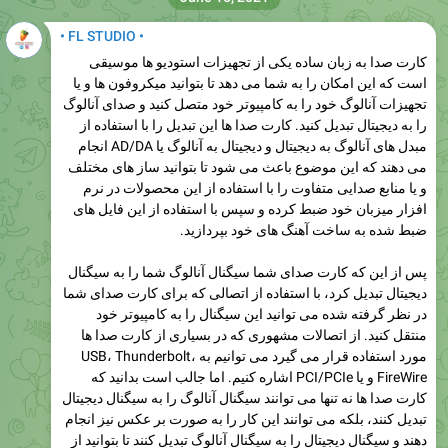
• FL STUDIO •
کارت صدا به زبان ساده یکی از تجهیزات استودیو ها موسیقی
است که این امکان را به شما می دهد تا بتوانید میکروفون ها و یا
تجهیزات آنالوگ خود را به کامپیوتر خود متصل کنید و صدای آنالوگ
را به دیجیتال تبدیل کنید. کارت صدا ها این تبدیل را با استفاده از
مبدل های آنالوگ به دیجیتال و دیجیتال به آنالوگ یا AD/DA انجام
می دهند که این موضوع باعث می شود تا بتوانید ساز های مختلف
و یا منابع صدایی متفاوت را با استفاده از این محصولات در نرم
افزار میزبان خود ضبط کرده و سپس با استفاده از این فایل های
ضبط شده به ساخت آهنگ های خود بپردازید.
پس از این که کارت صدای شما سیگنال آنالوگ شما را به سیگنال
دیجیتال تبدیل کرد، با استفاده از اتصالی که برای کارت صدای شما
در نظر گرفته شده می توانید این سیگنال را به کامپیوتر خود
منتقل کنید. از اتصالات مشهوری که در بسیاری از کارت صدا ها
مورد استفاده قرار می گیرد می توانیم به USB، Thunderbolt،
FireWire و یا PCI/PCIe اشاره کنیم. اما جالب است بدانید که
کارت صدا ها نه تنها می توانند سیگنال آنالوگ را به سیگنال دیجیتال
تبدیل کنند، بلکه می توانند این کار را به صورت بر عکس نیز انجام
دهند و سیگنال دیجیتال را به سیگنال آنالوگ تبدیل کنند تا بتوانید از