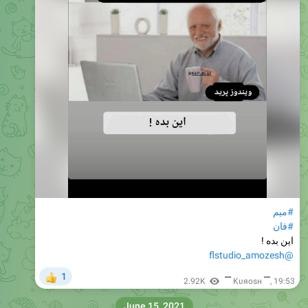
#میم
#فان
این بده !
@flstudio_amozesh
1
👍
2.92K
▔ Kυяosн ▔
,
19:53
June 15, 2021