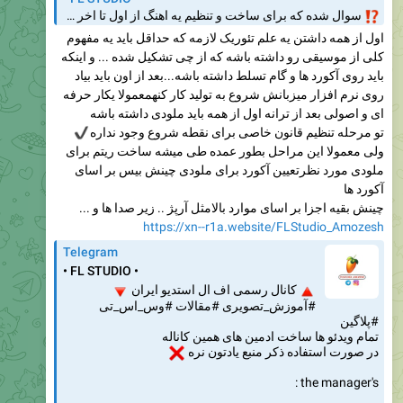
سوال شده که برای ساخت و تنظیم یه اهنگ از اول تا اخر چه چیزای لازمه ؟ @FLStudio_Amozesh
اول از همه داشتن یه علم تئوریک لازمه که حداقل باید یه مفهوم
کلی از موسیقی رو داشته باشه که از چی تشکیل شده ... و اینکه
باید روی آکورد ها و گام تسلط داشته باشه...بعد از اون باید بیاد
روی نرم افزار میزبانش شروع به تولید کار کنهمعمولا یکار حرفه
ای و اصولی بعد از ترانه اول از همه باید ملودی داشته باشه
✔️
تو مرحله تنظیم قانون خاصی برای نقطه شروع وجود نداره
ولی معمولا این مراحل بطور عمده طی میشه ساخت ریتم برای
ملودی مورد نظرتعیین آکورد برای ملودی چینش بیس بر اسای
آکورد ها
چینش بقیه اجزا بر اسای موارد بالامثل آرپژ .. زیر صدا ها و ...
https://xn--r1a.website/FLStudio_Amozesh
Telegram
• FL STUDIO •
🔻
کانال رسمی اف ال استدیو ایران

#آموزش_تصویری #مقالات #وس_اس_تی
#پلاگین
تمام ویدئو ها ساخت ادمین های همین کاناله
❌
در صورت استفاده ذکر منبع یادتون نره
the manager's :