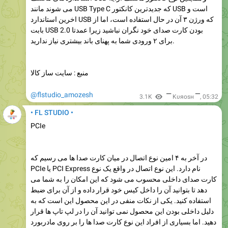
می شوند مانند USB Type C که جدیدترین کانکتور USB است و
اخرین استاندارد USB که ورژن ۳ آن در حال استفاده است، اما از
بابت USB 2.0 بودن کارت صدای خود نگران نباشید زیرا عمدتا
برای ۲ ورودی شما به پهنای باند بیشتری نیاز ندارید.
منبع : سایت ساز کالا
@flstudio_amozesh
3.1K
▔ Kυяosн ▔
,
05:32
• FL STUDIO •
PCIe
در آخر به ۴ امین نوع اتصال در میان کارت صدا ها می رسیم که
PCIe یا PCI Express نام دارد. این نوع اتصال در واقع یک نوع
کارت صدای داخلی محسوب می شود که این امکان را به شما می
دهد تا بتوانید آن را داخل کیس خود قرار داده و از آن برای ضبط
استفاده کنید. یکی از نکات منفی در این محصول این است که به
دلیل داخلی بودن این محصول نمی توانید آن را در لپ تاپ ها قرار
دهید. اما بسیاری از افراد این نوع کارت صدا ها را بر روی مادربورد