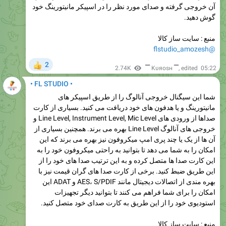
آن خروجی گرفته و صدای مورد نظر را در اسپیکر مانیتورینگ خود
گوش دهید.
منبع : سایت ساز کالا
@flstudio_amozesh
2
👍
2.74K
▔ Kυяosн ▔
, edited
05:22
• FL STUDIO •
شما این سیگنال خروجی آنالوگ را از طریق اسپیکر های
مانیتورینگ و یا هدفون های خود دریافت می کنید. بسیاری از کارت
صداها از ورودی های Line Level, Instrument Level, Mic Level و
خروجی های آنالوگ Line Level بهره می برند. همچنین بسیاری از
آن ها از یک یا چند پری امپ میکروفون نیز بهره می برند که این
امکان را به شما می دهد تا بتوانید به راحتی میکروفون خود را به
این کارت صدا ها متصل کرده و به این ترتیب صدا های خود را از
این طریق ضبط کنید. برخی از کارت صدا های گران قیمت نیز با
بهره مندی از اتصالات دیجیتال مانند AES، S/PDIF و ADAT این
امکان را برای شما فراهم می کنند تا بتوانید دیگر تجهیزات
استودیوی خود را از این طریق به کارت صدای خود متصل کنید.
منبع : سایت ساز کالا