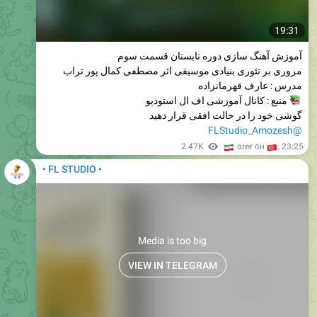
19:31
آموزش آهنگ سازی دوره تابستان قسمت سوم
مروری بر تئوری بنیادی موسیقی اثر مصطفی کمال پور تراب
مدرس : عارف قهرمانزاده
منبع : کانال آموزشی اف ال استودیو
گوشی خود را در حالت افقی قرار دهید
@FLStudio_Amozesh
🇮
2.47K
🇹
αreғ ɢн
,
23:25
• FL STUDIO •
Media is too big
VIEW IN TELEGRAM