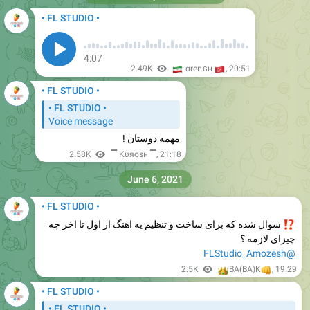
• FL STUDIO •
4:07
🇮🇷
2.49K
🇹
αreғ ɢн
,
20:51
• FL STUDIO •
• FL STUDIO •
Voice message
مهمه دوستان !
2.58K
▔ Kυяosн ▔
,
21:18
June 6, 2021
• FL STUDIO •
سوال شده که برای ساخت و تنظیم یه اهنگ از اول تا اخر چه
چیزای لازمه ؟
@FLStudio_Amozesh
👑
👊
2.5K
BA(BA)K
,
19:29
• FL STUDIO •
• FL STUDIO •