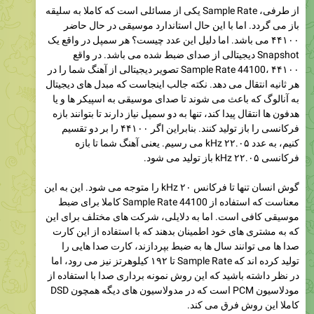
از طرفی، Sample Rate یکی از مسائلی است که کاملا به سلیقه
باز می گردد. اما با این حال استاندارد موسیقی در حال حاضر
۴۴۱۰۰ می باشد. اما دلیل این عدد چیست؟ هر سمپل در واقع یک
Snapshot دیجیتالی از صدای ضبط شده می باشد. در واقع
Sample Rate 44100، ۴۴۱۰۰ تصویر دیجیتالی از آهنگ شما را در
هر ثانیه انتقال می دهد. نکته جالب اینجاست که مبدل های دیجیتال
به آنالوگ که باعث می شوند تا صدای موسیقی به اسپیکر ها و یا
هدفون ها انتقال پیدا کند، تنها به دو سمپل نیاز دارند تا بتوانند بازه
فرکانسی را باز تولید کنند. بنابراین اگر ۴۴۱۰۰ را بر دو تقسیم
کنیم، به عدد ۲۲.۰۵ kHz می رسیم. یعنی آهنگ شما تا بازه
فرکانسی ۲۲.۰۵ kHz باز تولید می شود.
گوش انسان تنها تا فرکانس ۲۰ kHz را متوجه می شود. این به این
معناست که استفاده از Sample Rate 44100 کاملا برای ضبط
موسیقی کافی است. اما به دلایلی، شرکت های مختلف برای این
که به مشتری های خود اطمینان بدهند که با استفاده از این کارت
صدا ها می توانند سال ها به ضبط بپردازند، کارت صدا هایی را
تولید کرده اند که Sample Rate تا ۱۹۲ کیلوهرتز نیز می رود، اما
در نظر داشته باشید که این روش نمونه برداری صدا با استفاده از
مودلاسیون PCM است که در مدولاسیون های دیگه همچون DSD
کاملا این روش فرق می کند.