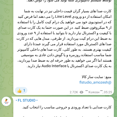
کارت صدا های بسیار گران قیمت داخلی نیز در نهایت به شما
امکان استفاده از دو ورودی Line Level را می دهند اما فرض کنید
که در استودیوی خود می خواهید یک درام کیت کامل را با استفاده
از ۹ میکروفون ضبط کنید. در این صورت حتما به یک کارت صدای
با کیفیت و اکسترنال نیاز دارید تا بتوانید با استفاده از ۹ عدد ورودی
به ضبط این درام کیت بپردازید. از طرفی، مبدل هایی که در کارت
صدا های اکسترنال مورد استفاده قرار می گیرند عمدتا دارای
کیفیت بهتری هستند. به طور کلی، کارت صدا های داخلی کامپیوتر
شما مناسب استفاده روزمره و یا گوش دادن عادی به موسیقی
هستند اما اگر می خواهید به طور حرفه ای به ضبط صدا بپردازید،
به یک کارت صدای اکسترنال یا Audio Interface نیاز دارید.
منبع : سایت ساز کالا
@flstudio_amozesh
1
👍
2.72K
▔ Kυяosн ▔
,
05:25
• FL STUDIO •
کارت صدایی با تعداد ورودی و خروجی مناسب را انتخاب کنید.