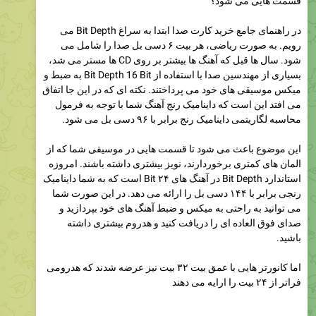
قسمت هایی می شود؟
در راهنمای جامع خرید کارت صدا ابتدا به سراغ Bit Depth می
رویم. به صورت ریاضی، هر بیت ۶ دسی بل صدا را شامل می
شود. سال ها قبل که آهنگ ها بیشتر بر روی CD ها مستر می شد،
بسیاری از مهندسین صدا با استفاده از Bit Depth 16 Bit به ضبط و
میکس موسیقی های خود می پرداختند. نکته ای که در این جا اتفاق
می افتد این است که داینامیک رنج آهنگ شما با توجه به فرمول
محاسبه لگاریتمی داینامیک رنج برابر با ۹۶ دسی بل می شود.
این موضوع باعث می شود تا قسمت هایی در موسیقی شما که از
المان های کمتری برخوردارند، نویز بیشتری داشته باشند. امروزه
استاندارد Bit Depth در آهنگ های ۲۴ Bit است که به شما داینامیک
رنجی برابر با ۱۴۴ دسی بل را ارائه می دهد. در این صورت شما
می توانید به راحتی به میکس و ضبط آهنگ های خود بپردازید و
صدای فوق العاده ای را دریافت کنید و هدروم بیشتری داشته
باشید.
اما کانورتر هایی با عمق بیت ۳۲ بیت نیز عرضه شدند که هدرومی
فراتر از ۲۴ بیت را ارایه می دهند