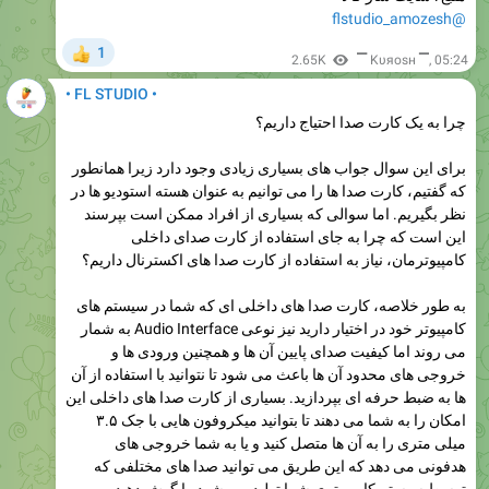
@flstudio_amozesh
1
👍
2.65K
▔ Kυяosн ▔
,
05:24
• FL STUDIO •
چرا به یک کارت صدا احتیاج داریم؟
برای این سوال جواب های بسیاری زیادی وجود دارد زیرا همانطور
که گفتیم، کارت صدا ها را می توانیم به عنوان هسته استودیو ها در
نظر بگیریم. اما سوالی که بسیاری از افراد ممکن است بپرسند
این است که چرا به جای استفاده از کارت صدای داخلی
کامپیوترمان، نیاز به استفاده از کارت صدا های اکسترنال داریم؟
به طور خلاصه، کارت صدا های داخلی ای که شما در سیستم های
کامپیوتر خود در اختیار دارید نیز نوعی Audio Interface به شمار
می روند اما کیفیت صدای پایین آن ها و همچنین ورودی ها و
خروجی های محدود آن ها باعث می شود تا نتوانید با استفاده از آن
ها به ضبط حرفه ای بپردازید. بسیاری از کارت صدا های داخلی این
امکان را به شما می دهند تا بتوانید میکروفون هایی با جک ۳.۵
میلی متری را به آن ها متصل کنید و یا به شما خروجی های
هدفونی می دهد که این طریق می توانید صدا های مختلفی که
توسط سیستم کامپیوتری شما تولید می شود را گوش دهید.