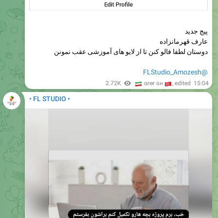
پیج جدید
عارف قهرمانزاده
دوستان لطفا فالو کنن تا از لایو های آموزشی عقب نمونن
@FLStudio_Amozesh
🇮
2.72K
🇹
αreғ ɢн
, edited
15:04
• FL STUDIO •