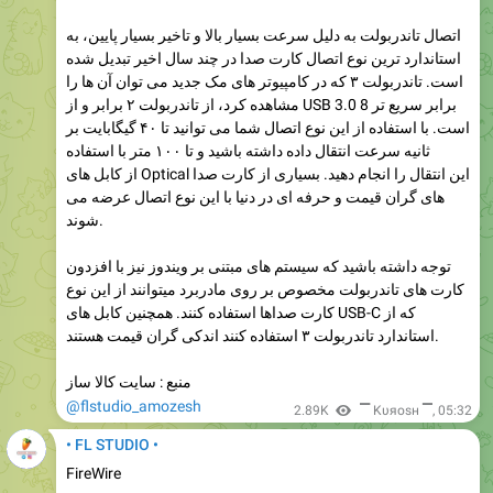
اتصال تاندربولت به دلیل سرعت بسیار بالا و تاخیر بسیار پایین، به
استاندارد ترین نوع اتصال کارت صدا در چند سال اخیر تبدیل شده
است. تاندربولت ۳ که در کامپیوتر های مک جدید می توان آن ها را
مشاهده کرد، از تاندربولت ۲ برابر و از USB 3.0 8 برابر سریع تر
است. با استفاده از این نوع اتصال شما می توانید تا ۴۰ گیگابایت بر
ثانیه سرعت انتقال داده داشته باشید و تا ۱۰۰ متر با استفاده
از کابل های Optical این انتقال را انجام دهید. بسیاری از کارت صدا
های گران قیمت و حرفه ای در دنیا با این نوع اتصال عرضه می
شوند.
توجه داشته باشید که سیستم های مبتنی بر ویندوز نیز با افزدون
کارت های تاندربولت مخصوص بر روی مادربرد میتوانند از این نوع
کارت صداها استفاده کنند. همچنین کابل های USB-C که از
استاندارد تاندربولت ۳ استفاده کنند اندکی گران قیمت هستند.
منبع : سایت کالا ساز
@flstudio_amozesh
2.89K
▔ Kυяosн ▔
,
05:32
• FL STUDIO •
FireWire