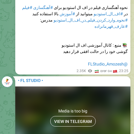
#فیلم
#آهنگسازی
نحوه آهنگسازی فیلم در اف ال استودیو برای
بالا استفاده کنید
#آموزش
میتوانید از
#اف_ال_استودیو
در
مدرس:
#نحوه_وارد_کردن_فیلم_در_اف_ال_استودیو
#عارف_قهرمانزاده
منبع : کانال آموزشی اف ال استودیو
گوشی خود را در حالت افقی قرار دهید
@FLStudio_Amozesh
🇮
2.35K
🇹
αreғ ɢн
,
23:25
• FL STUDIO •
Media is too big
VIEW IN TELEGRAM