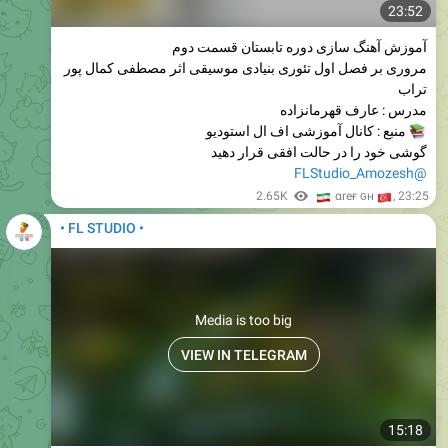
23:52
آموزش آهنگ سازی دوره تابستان قسمت دوم
مروری بر فصل اول تئوری بنیادی موسیقی اثر مصطفی کمال پور
تراب
مدرس : عارف قهرمانزاده
منبع : کانال آموزشی اف ال استودیو
گوشی خود را در حالت افقی قرار دهید
@FLStudio_Amozesh
🇮
2.65K
🇹
αreғ ɢн
,
23:25
• FL STUDIO •
Media is too big
VIEW IN TELEGRAM
15:18