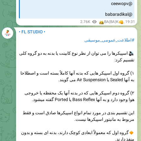
@ceewopv
@babaradikal
👑
2.76K
👊
BA(BA)K
,
19:31
• FL STUDIO •
#اطلاعت_عمومی_موسیقی
اسپیکرها را می توان از نظر نوع کابینت یا بدنه به دو گروه کلی
تقسیم کرد:
۱) گروه اول اسپیکر هایی که بدنه آنها کاملاً بسته است و اصطلاحا
به آنها Sealed یا Air Suspension می گویند.
۲) گروه دوم اسپیکر هایی که در بدنه آنها یک محفظه یا خروجی
هوا وجود دارد و به آنها Bass Reflex یا Ported گفته میشود.
این تقسیم بندی در مورد تمام انواع اسپیکرها صادق است و فقط
مربوط به مانیتور اسپیکرها نیست.
گروه اول که معمولاً ابعادی کوچک دارند، بدنه ای بسته و بدون
منفذ دارند.