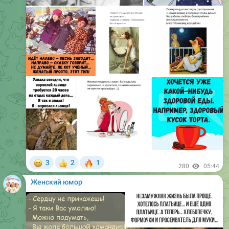
😁
🔥
3
2
1
👍
280
05:44
Женский юмор