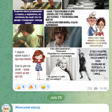
🔥
😁
4
1
1
👍
292
16:00
July 25
Женский юмор