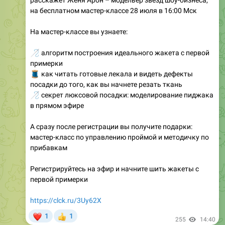
На мастер-классе вы узнаете:
🪡
алгоритм построения идеального жакета с первой
примерки
🧵
как читать готовые лекала и видеть дефекты
посадки до того, как вы начнете резать ткань
🪡
секрет люксовой посадки: моделирование пиджака
в прямом эфире
А сразу после регистрации вы получите подарки:
мастер-класс по управлению проймой и методичку по
прибавкам
Регистрируйтесь на эфир и начните шить жакеты с
первой примерки
https://clck.ru/3Uy62X
❤
1
1
👍
255
14:40
Женский юмор