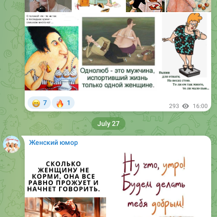
😁
🔥
7
1
293
16:00
July 27
Женский юмор