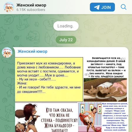
Женский юмор
JOIN
6.15K subscribers
😁
5
252
05:56
Женский юмор