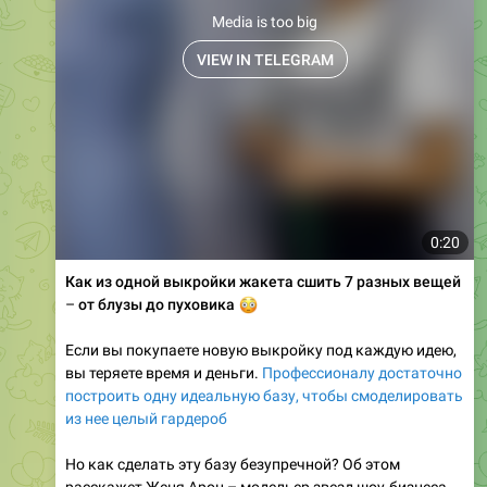
VIEW IN TELEGRAM
0:20
Как из одной выкройки жакета сшить 7 разных вещей
–
от блузы до пуховика
😳
Если вы покупаете новую выкройку под каждую идею,
вы теряете время и деньги.
Профессионалу достаточно
построить одну идеальную базу, чтобы смоделировать
из нее целый гардероб
Но как сделать эту базу безупречной? Об этом
расскажет Женя Арон – модельер звезд шоу-бизнеса,
на бесплатном мастер-классе 28 июля в 16:00 Мск