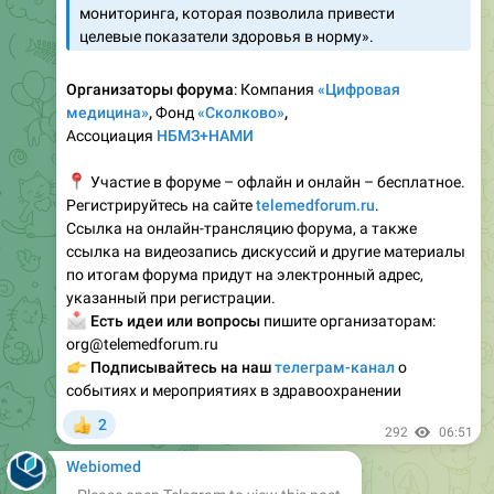
мониторинга, которая позволила привести
целевые показатели здоровья в норму».
Организаторы форума
: Компания
«Цифровая
медицина»
,
Фонд
«Сколково»
,
Ассоциация
НБМЗ+НАМИ
📍
Участие в форуме – офлайн и онлайн – бесплатное.
Регистрируйтесь на сайте
telemedforum.ru
.
Ссылка на онлайн-трансляцию форума, а также
ссылка на видеозапись дискуссий и другие материалы
по итогам форума придут на электронный адрес,
указанный при регистрации.
📩
Есть идеи или вопросы
пишите организаторам:
org@telemedforum.ru
👉
Подписывайтесь на наш
телеграм-канал
о
событиях и мероприятиях в здравоохранении
2
👍
292
06:51
Webiomed