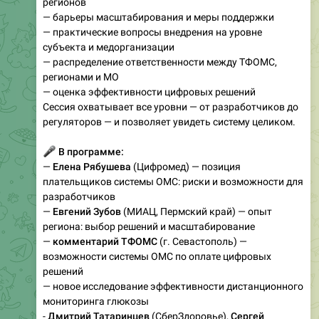
регионов
— барьеры масштабирования и меры поддержки
— практические вопросы внедрения на уровне
субъекта и медорганизации
— распределение ответственности между ТФОМС,
регионами и МО
— оценка эффективности цифровых решений
Сессия охватывает все уровни — от разработчиков до
регуляторов — и позволяет увидеть систему целиком.
🎤
В программе:
—
Елена Рябушева
(Цифромед) — позиция
плательщиков системы ОМС: риски и возможности для
разработчиков
—
Евгений Зубов
(МИАЦ, Пермский край) — опыт
региона: выбор решений и масштабирование
—
комментарий ТФОМС
(г. Севастополь) —
возможности системы ОМС по оплате цифровых
решений
— новое исследование эффективности дистанционного
мониторинга глюкозы
-
Дмитрий Татаринцев
(СберЗдоровье),
Сергей