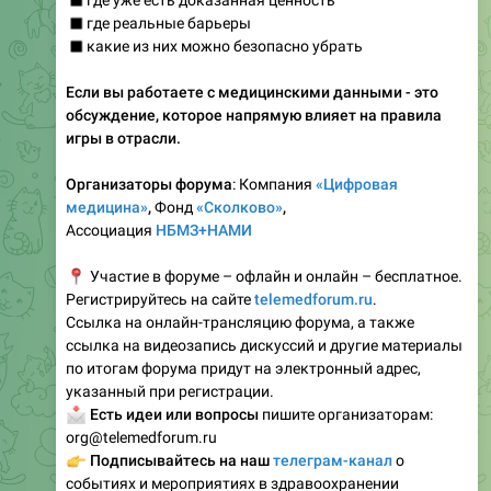
◾️
где уже есть доказанная ценность
◾️
где реальные барьеры
◾️
какие из них можно безопасно убрать
Если вы работаете с медицинскими данными - это
обсуждение, которое напрямую влияет на правила
игры в отрасли.
Организаторы форума
: Компания
«Цифровая
медицина»
,
Фонд
«Сколково»
,
Ассоциация
НБМЗ+НАМИ
📍
Участие в форуме – офлайн и онлайн – бесплатное.
Регистрируйтесь на сайте
telemedforum.ru
.
Ссылка на онлайн-трансляцию форума, а также
ссылка на видеозапись дискуссий и другие материалы
по итогам форума придут на электронный адрес,
указанный при регистрации.
📩
Есть идеи или вопросы
пишите организаторам:
org@telemedforum.ru
👉
Подписывайтесь на наш
телеграм-канал
о
событиях и мероприятиях в здравоохранении