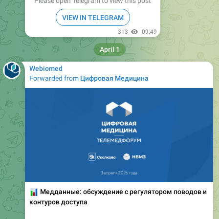
Please open Telegram to view this post
VIEW IN TELEGRAM
313
09:49
April 1
Webiomed
Forwarded from
Цифровая Медицина
📊
Медданные: обсуждение с регулятором поводов и
контуров доступа