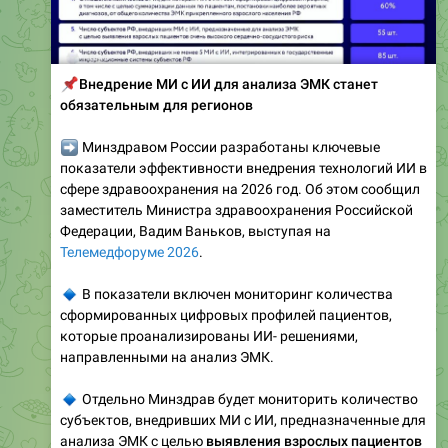
📌
Внедрение МИ с ИИ для анализа ЭМК станет
обязательным для регионов
➡️
Минздравом России разработаны ключевые
показатели эффективности внедрения технологий ИИ в
сфере здравоохранения на 2026 год. Об этом сообщил
заместитель Министра здравоохранения Российской
Федерации, Вадим Ваньков, выступая на
Телемедфоруме 2026
.
🔹
В показатели включен мониторинг количества
сформированных цифровых профилей пациентов,
которые проанализированы ИИ- решениями,
направленными на анализ ЭМК.
🔹
Отдельно Минздрав будет мониторить количество
субъектов, внедривших МИ с ИИ, предназначенные для
анализа ЭМК с целью
выявления взрослых пациентов