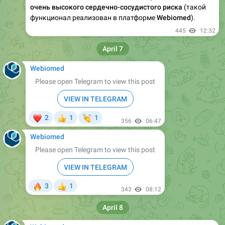
очень высокого сердечно-сосудистого риска
(такой
функционал реализован в платформе
Webiomed
).
445
12:32
April 7
Webiomed
Please open Telegram to view this post
VIEW IN TELEGRAM
❤
👏
2
1
1
👍
356
06:47
Webiomed
Please open Telegram to view this post
VIEW IN TELEGRAM
🔥
3
1
👍
343
08:12
April 8