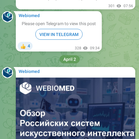
301
07:56
Webiomed
Please open Telegram to view this post
VIEW IN TELEGRAM
4
👍
328
09:34
April 2
Webiomed