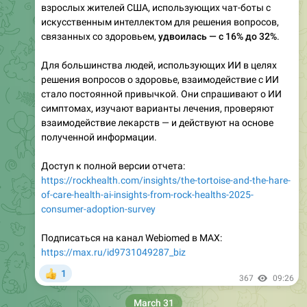
взрослых жителей США, использующих чат-боты с
искусственным интеллектом для решения вопросов,
связанных со здоровьем,
удвоилась — с 16% до 32%
.
Для большинства людей, использующих ИИ в целях
решения вопросов о здоровье, взаимодействие с ИИ
стало постоянной привычкой. Они спрашивают о ИИ
симптомах, изучают варианты лечения, проверяют
взаимодействие лекарств — и действуют на основе
полученной информации.
Доступ к полной версии отчета:
https://rockhealth.com/insights/the-tortoise-and-the-hare-
of-care-health-ai-insights-from-rock-healths-2025-
consumer-adoption-survey
Подписаться на канал Webiomed в MAX:
https://max.ru/id9731049287_biz
1
👍
367
09:26
March 31