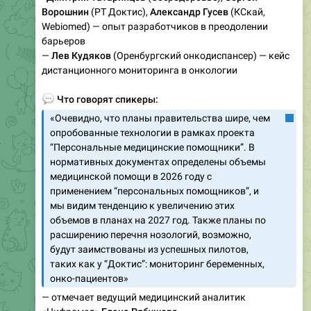
Ворошнин
(РТ Доктис),
Александр Гусев
(КСкай,
Webiomed) — опыт разработчиков в преодолении
барьеров
—
Лев Кудяков
(Оренбургский онкодиспансер) — кейс
дистанционного мониторинга в онкологии
💬
Что говорят спикеры:
«Очевидно, что планы правительства шире, чем
опробованные технологии в рамках проекта
“Персональные медицинские помощники”. В
нормативных документах определены объемы
медицинской помощи в 2026 году с
применением “персональных помощников”, и
мы видим тенденцию к увеличению этих
объемов в планах на 2027 год. Также планы по
расширению перечня нозологий, возможно,
будут заимствованы из успешных пилотов,
таких как у “Доктис”: мониторинг беременных,
онко-пациентов»
— отмечает ведущий медицинский аналитик