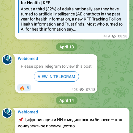
for Health | KFF
About a third (32%) of adults nationally say they have
turned to artificial intelligence (AI) chatbots in the past
year for health information, a new KFF Tracking Poll on
Health Information and Trust finds. Most who turned to
AI for health information say…
419
08:28
April 13
Webiomed
Please open Telegram to view this post
VIEW IN TELEGRAM
🔥
5
403
07:18
April 14
Webiomed
📌
Цифровизация и ИИ в медицинском бизнесе — как
конкурентное преимущество