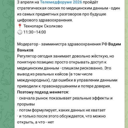
3 апреля на
Телемедфоруме 2026
пройдёт
стратегическая сессия по медицинским данным - один
из самых предметных разговоров про будущее
цифрового здравоохранения.
📍
Технопарк Сколково
🕒
11:30–14:00
Модератор - замминистра здравоохранения РФ
Вадим
Ваньков
Регулятор сегодня занимает довольно жёсткую, но
понятную позицию: просто открывать доступ к
медицинским данным - слишком рискованно. Это
вывод из реальных кейсов (в том числе
международных), где ошибки в управлении данными
приводили к правонарушениям и потере доверия.
Поэтому подход меняется:
· сначала рынок показывает реальные эффекты и
прорывы
· потом формулирует, каких данных не хватает
· и только после этого обсуждается, что можно
открыть, а что - нет