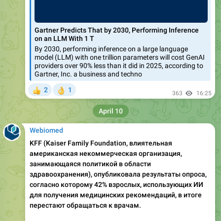
Gartner Predicts That by 2030, Performing Inference
on an LLM With 1 T
By 2030, performing inference on a large language
model (LLM) with one trillion parameters will cost GenAI
providers over 90% less than it did in 2025, according to
Gartner, Inc. a business and techno
2
1
👍
👌
363
16:25
April 10
Webiomed
KFF (Kaiser Family Foundation, влиятельная
американская некоммерческая организация,
занимающаяся политикой в области
здравоохранения), опубликовала результаты опроса,
согласно которому 42% взрослых, использующих ИИ
для получения медицинских рекомендаций, в итоге
перестают обращаться к врачам.