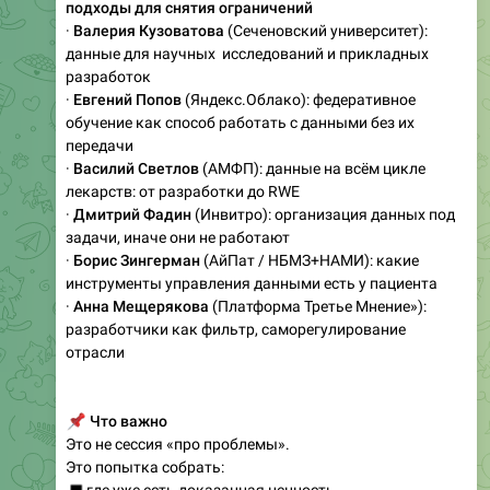
подходы для снятия ограничений
·
Валерия Кузоватова
(Сеченовский университет):
данные для научных исследований и прикладных
разработок
·
Евгений Попов
(Яндекс.Облако): федеративное
обучение как способ работать с данными без их
передачи
·
Василий Светлов
(АМФП): данные на всём цикле
лекарств: от разработки до RWE
·
Дмитрий Фадин
(Инвитро): организация данных под
задачи, иначе они не работают
·
Борис Зингерман
(АйПат / НБМЗ+НАМИ): какие
инструменты управления данными есть у пациента
·
Анна Мещерякова
(Платформа Третье Мнение»):
разработчики как фильтр, саморегулирование
отрасли
📌
Что важно
Это не сессия «про проблемы».
Это попытка собрать: