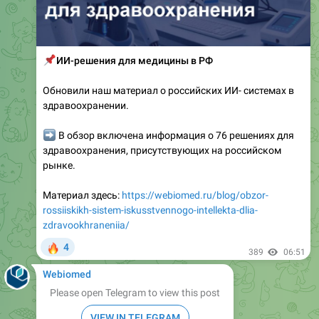
📌
ИИ-решения для медицины в РФ
Обновили наш материал о российских ИИ- системах в
здравоохранении.
➡️
В обзор включена информация о 76 решениях для
здравоохранения, присутствующих на российском
рынке.
Материал здесь:
https://webiomed.ru/blog/obzor-
rossiiskikh-sistem-iskusstvennogo-intellekta-dlia-
zdravookhraneniia/
🔥
4
389
06:51
Webiomed
Please open Telegram to view this post
VIEW IN TELEGRAM