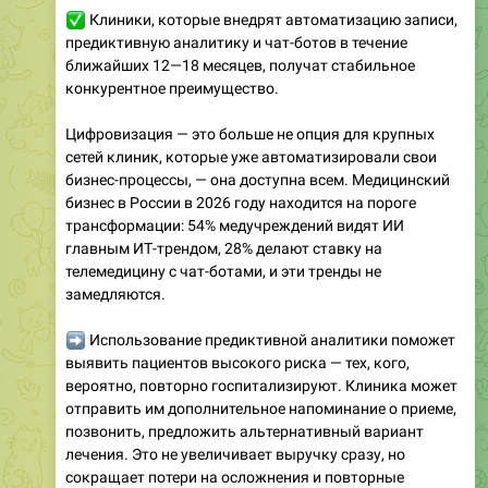
✅
Клиники, которые внедрят автоматизацию записи,
предиктивную аналитику и чат-ботов в течение
ближайших 12—18 месяцев, получат стабильное
конкурентное преимущество.
Цифровизация — это больше не опция для крупных
сетей клиник, которые уже автоматизировали свои
бизнес-процессы, — она доступна всем. Медицинский
бизнес в России в 2026 году находится на пороге
трансформации: 54% медучреждений видят ИИ
главным ИТ-трендом, 28% делают ставку на
телемедицину с чат-ботами, и эти тренды не
замедляются. ​
➡
Использование предиктивной аналитики поможет
выявить пациентов высокого риска — тех, кого,
вероятно, повторно госпитализируют. Клиника может
отправить им дополнительное напоминание о приеме,
позвонить, предложить альтернативный вариант
лечения. Это не увеличивает выручку сразу, но
сокращает потери на осложнения и повторные