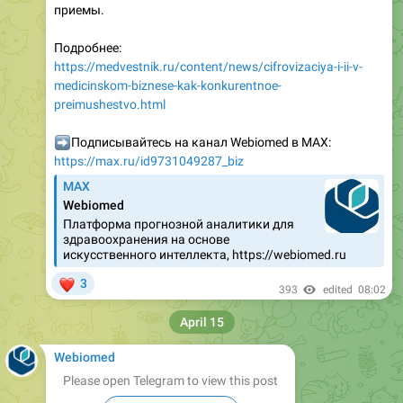
приемы.
Подробнее:
https://medvestnik.ru/content/news/cifrovizaciya-i-ii-v-
medicinskom-biznese-kak-konkurentnoe-
preimushestvo.html
➡
Подписывайтесь на канал Webiomed в MAX:
https://max.ru/id9731049287_biz
MAX
Webiomed
Платформа прогнозной аналитики для
здравоохранения на основе
искусственного интеллекта, https://webiomed.ru
❤
3
393
edited
08:02
April 15
Webiomed
Please open Telegram to view this post