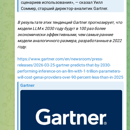
сценариев использования», — сказал Уилл
Соммер, старший директор-аналитик Gartner.
В результате этих тенденций Gartner прогнозирует, что
модели LLM к 2030 году будут в 100 раз более
экономически эффективными, чем самые ранние
модели аналогичного размера, разработанные в 2022
году.
https://www.gartner.com/en/newsroom/press-
releases/2026-03-25-gartner-predicts-that-by-2030-
performing-inference-on-an-llm-with-1-trillion-parameters-
will-cost-genai-providers-over-90-percent-less-than-in-2025
Gartner