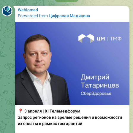
Webiomed
Forwarded from
Цифровая Медицина
📍
3 апреля | XI Телемедфорум
Запрос регионов на зрелые решения и возможности
их оплаты в рамках госгарантий