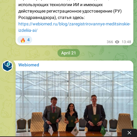
использующих технологии ИИ и имеющих
действующее регистрационное удостоверение (РУ)
Росздравнадзора), статья здесь:
https://webiomed.ru/blog/zaregistrirovannye-meditsinskie-
izdeliia-ai/
🔥
4
366
13:48
April 21
Webiomed