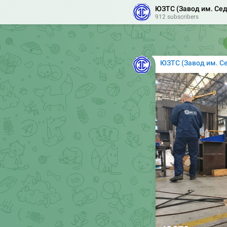
ЮЗТС (Завод им. Се

912 subscribers
ЮЗТС (Завод им. С
