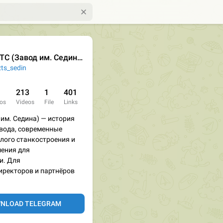
С (Завод им. Седина)
ts_sedin
213
1
401
os
Videos
File
Links
им. Седина) — история
авода, современные
лого станкостроения и
ения для
и. Для
иректоров и партнёров
NLOAD TELEGRAM