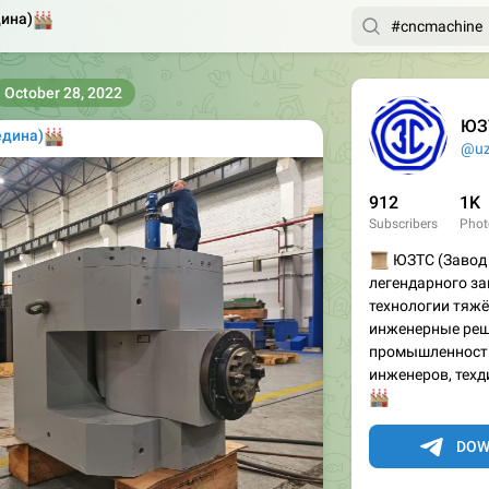
дина)

October 28, 2022
ЮЗТ
едина)

@uz
912
1K
Subscribers
Phot
📜
ЮЗТС (Завод 
легендарного з
технологии тяжё
инженерные реш
промышленност
инженеров, техд
🏭
DOW