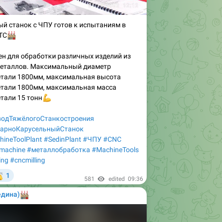
й станок с ЧПУ готов к испытаниям в
ТС

н для обработки различных изделий из
металлов. Максимальный диаметр
тали 1800мм, максимальная высота
тали 1800мм, максимальная масса
тали 15 тонн
💪
одТяжёлогоСтанкостроения
карноКарусельныйСтанок
ineToolPlant
#SedinPlant
#ЧПУ
#CNC
machine
#металлобработка
#MachineTools
ing
#cncmilling

1
581
edited
09:36
едина)
