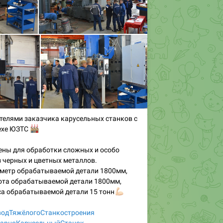
телями заказчика карусельных станков с
ехе ЮЗТС
🏭
ены для обработки сложных и особо
 черных и цветных металлов.
етр обрабатываемой детали 1800мм,
та обрабатываемой детали 1800мм,
а обрабатываемой детали 15 тонн
💪🏻
одТяжёлогоСтанкостроения
карноКарусельныйСтанок