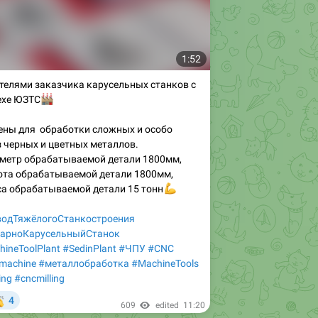
1:52
телями заказчика карусельных станков с
ехе ЮЗТС
🏭
ены для обработки сложных и особо
 черных и цветных металлов.
етр обрабатываемой детали 1800мм,
та обрабатываемой детали 1800мм,
а обрабатываемой детали 15 тонн
💪
одТяжёлогоСтанкостроения
карноКарусельныйСтанок
ineToolPlant
#SedinPlant
#ЧПУ
#CNC
machine
#металлобработка
#MachineTools
ing
#cncmilling

4
609
edited
11:20