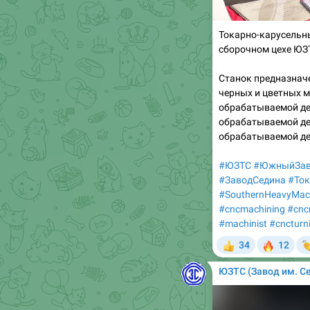
Токарно-карусельны
сборочном цехе ЮЗ

Станок предназначе
черных и цветных 
обрабатываемой де
обрабатываемой де
обрабатываемой де
#ЮЗТС
#ЮжныйЗав
#ЗаводСедина
#То
#SouthernHeavyMach
#cncmachining
#cnc
#machinist
#cncturn
🔥

34
12
👍
ЮЗТС (Завод им. С
