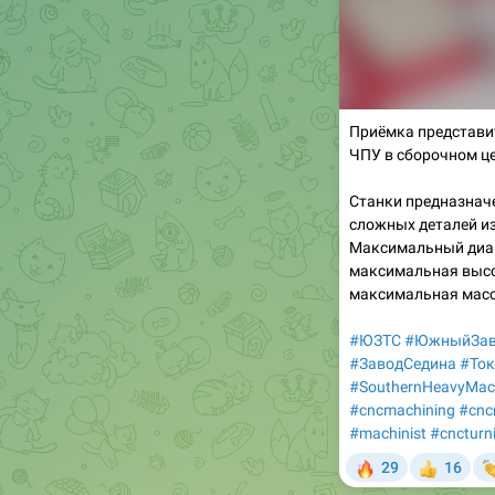
Приёмка представи
ЧПУ в сборочном ц
Станки предназнач
сложных деталей из
Максимальный диам
максимальная высо
максимальная масс
#ЮЗТС
#ЮжныйЗав
#ЗаводСедина
#То
#SouthernHeavyMach
#cncmachining
#cnc
#machinist
#cncturn
🔥

29
16
👍