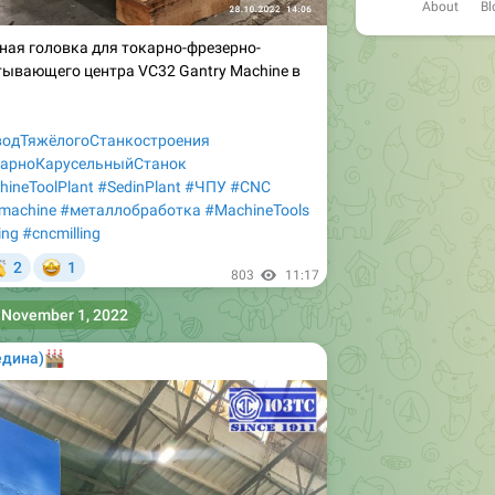
About
Bl
ная головка для токарно-фрезерно-
тывающего центра VC32 Gantry Machine в
одТяжёлогоСтанкостроения
карноКарусельныйСтанок
ineToolPlant
#SedinPlant
#ЧПУ
#CNC
machine
#металлобработка
#MachineTools
ing
#cncmilling


2
1
803
11:17
November 1, 2022
едина)
