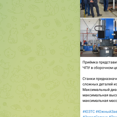
Приёмка представи
ЧПУ в сборочном ц
Станки предназнач
сложных деталей из
Максимальный диам
максимальная высо
максимальная масс
#ЮЗТС
#ЮжныйЗав
#ЗаводСедина
#То