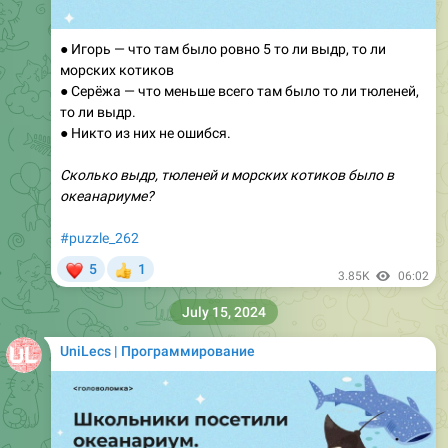
● Игорь — что там было ровно 5 то ли выдр, то ли
морских котиков
● Серёжа — что меньше всего там было то ли тюленей,
то ли выдр.
● Никто из них не ошибся.
Сколько выдр, тюленей и морских котиков было в
океанариуме?
#puzzle_262
❤
5
1
👍
3.85K
06:02
July 15, 2024
UniLecs | Программирование