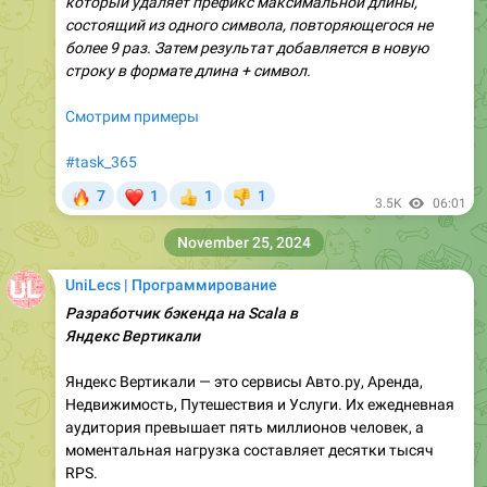
который удаляет префикс максимальной длины,
состоящий из одного символа, повторяющегося не
более 9 раз. Затем результат добавляется в новую
строку в формате длина + символ.
Смотрим примеры
#task_365
🔥
❤
7
1
1
1
👍
👎
3.5K
06:01
November 25, 2024
UniLecs | Программирование
Разработчик бэкенда на Scala в
Яндекс Вертикали
Яндекс Вертикали — это сервисы Авто.ру, Аренда,
Недвижимость, Путешествия и Услуги. Их ежедневная
аудитория превышает пять миллионов человек, а
моментальная нагрузка составляет десятки тысяч
RPS.