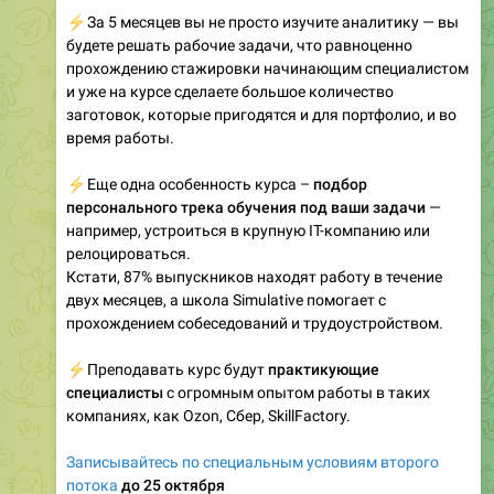
⚡️
За 5 месяцев вы не просто изучите аналитику — вы
будете решать рабочие задачи, что равноценно
прохождению стажировки начинающим специалистом
и уже на курсе сделаете большое количество
заготовок, которые пригодятся и для портфолио, и во
время работы.
⚡️
Еще одна особенность курса –
подбор
персонального трека обучения под ваши задачи
—
например, устроиться в крупную IT-компанию или
релоцироваться.
Кстати, 87% выпускников находят работу в течение
двух месяцев, а школа Simulative помогает с
прохождением собеседований и трудоустройством.
⚡️
Преподавать курс будут
практикующие
специалисты
с огромным опытом работы в таких
компаниях, как Ozon, Сбер, SkillFactory.
Записывайтесь по специальным условиям второго
потока
до 25 октября