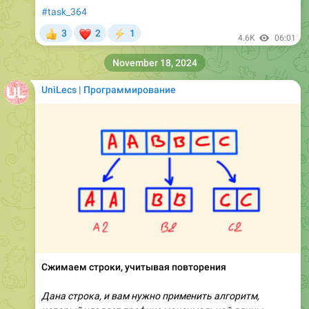
#task_364
❤
3
2
1
👍
⚡
4.6K
06:01
November 18, 2024
UniLecs | Программирование
Сжимаем строки, учитывая повторения
Дана строка, и вам нужно применить алгоритм,