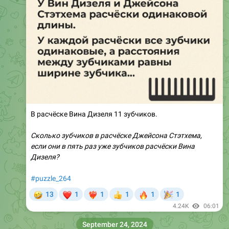
В расчёске Вина Дизеля 11 зубчиков.
Сколько зубчиков в расчёске Джейсона Стэтхема,
если они в пять раз уже зубчиков расчёски Вина
Дизеля?
#puzzle_264
🤣
❤
🔥
🎉
13
1
1
1
1
1
❤‍🔥
👍
4.24K
06:01
September 24, 2024