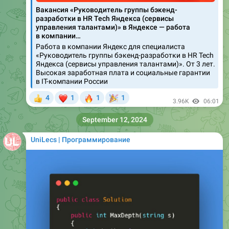
Вакансия «Руководитель группы бэкенд-
разработки в HR Tech Яндекса (сервисы
управления талантами)» в Яндексе — работа
в компании…
Работа в компании Яндекс для специалиста
«Руководитель группы бэкенд-разработки в HR Tech
Яндекса (сервисы управления талантами)». От 3 лет.
Высокая заработная плата и социальные гарантии
в IT-компании России
❤
🔥
🎉
4
1
1
1
👍
3.96K
06:01
September 12, 2024
UniLecs | Программирование