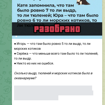
● Игорь — что там было ровно 5 то ли выдр, то ли
морских котиков
● Серёжа — что меньше всего там было то ли тюленей,
то ли выдр.
● Никто из них не ошибся.
Сколько выдр, тюленей и морских котиков было в
океанариуме?
Раз никто из детей не ошибся, то из выдр, морских
котиков и тюленей кого-то было ровно 5, кого-то —
ровно 6, а кого-то — ровно 7.