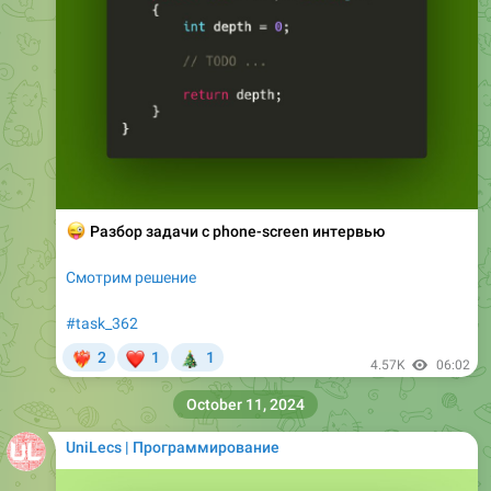
😜
Разбор задачи с phone-screen интервью
Смотрим решение
#task_362
❤
🎄
2
1
1
‍🔥
4.57K
06:02
October 11, 2024
UniLecs | Программирование