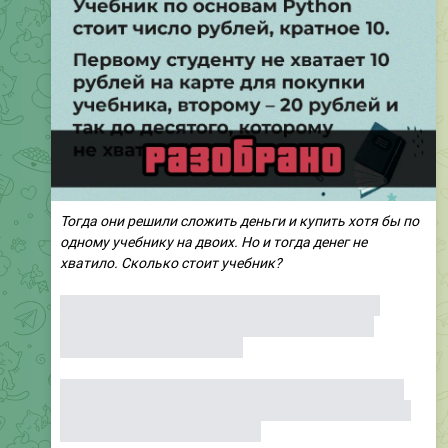
Тогда они решили сложить деньги и купить хотя бы по
одному учебнику на двоих. Но и тогда денег не
хватило. Сколько стоит учебник?
● Пусть учебник стоил N рублей. Тогда у первого
студента было N − 10 рублей, у второго N − 20, у
третьего N − 30 и так далее.
● (N − 10) + (N − 20) + (N − 30) + . . . + (N − 100) = 10N −
550. Это по условию меньше, чем 10N/2 = 5N. Значит,
10N − 550 < 5N, откуда N < 110.