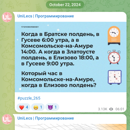
October 22, 2024
UniLecs | Программирование
#puzzle_265
❤
😁
😈
4
1
1
3.13K
06:01
UniLecs | Программирование