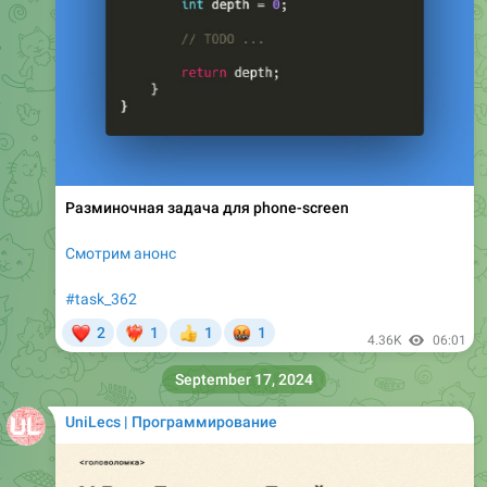
Разминочная задача для phone-screen
Смотрим анонс
#task_362
❤
🤬
2
1
1
1
❤‍🔥
👍
4.36K
06:01
September 17, 2024
UniLecs | Программирование