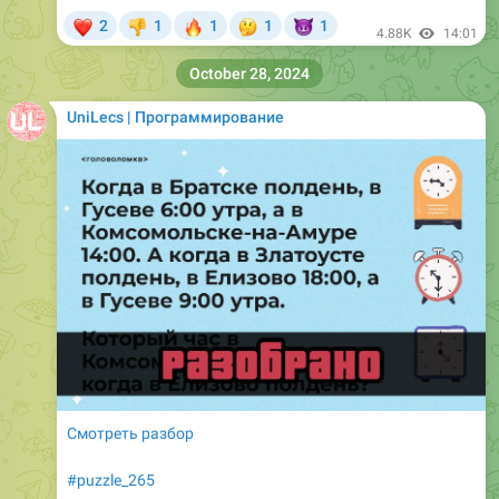
❤
🔥
🤔
😈
2
1
1
1
1
👎
4.88K
14:01
October 28, 2024
UniLecs | Программирование
Смотреть разбор
#puzzle_265