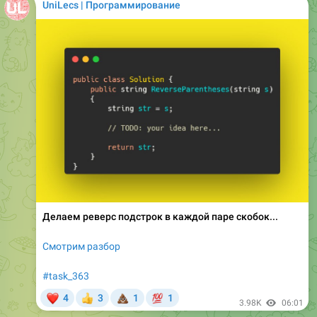
UniLecs | Программирование
Делаем реверс подстрок в каждой паре скобок...
Смотрим разбор
#task_363
❤
💩
💯
4
3
1
1
👍
3.98K
06:01