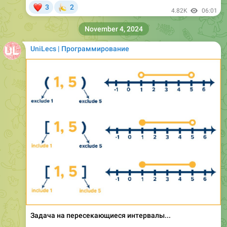
❤
🍌
3
2
4.82K
06:01
November 4, 2024
UniLecs | Программирование
Задача на пересекающиеся интервалы...