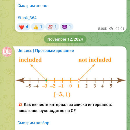
Смотрим анонс
#task_364
❤
💯
😈
4
1
1
1
👍
5.08K
07:01
November 12, 2024
UniLecs | Программирование
💥
Как вычесть интервал из списка интервалов:
пошаговое руководство на C#
Смотрим разбор