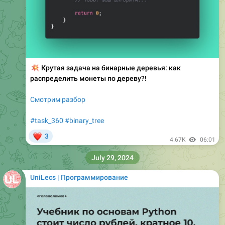
💥
Крутая задача на бинарные деревья: как
распределить монеты по дереву?!
Смотрим разбор
#task_360
#binary_tree
❤
3
4.67K
06:01
July 29, 2024
UniLecs | Программирование