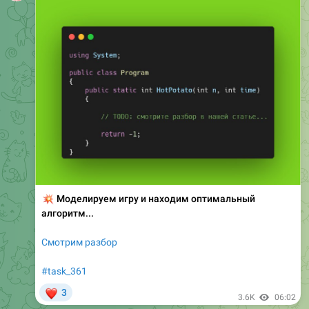
💥
Моделируем игру и находим оптимальный
алгоритм...
Смотрим разбор
#task_361
❤
3
3.6K
06:02