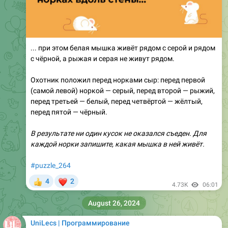
... при этом белая мышка живёт рядом с серой и рядом
с чёрной, а рыжая и серая не живут рядом.
Охотник положил перед норками сыр: перед первой
(самой левой) норкой — серый, перед второй — рыжий,
перед третьей — белый, перед четвёртой — жёлтый,
перед пятой — чёрный.
В результате ни один кусок не оказался съеден. Для
каждой норки запишите, какая мышка в ней живёт.
#puzzle_264
❤
4
2
👍
4.73K
06:01
August 26, 2024
UniLecs | Программирование