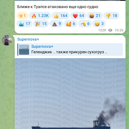
Ближе к Туапсе атаковано еще одно судно
🔥
❤
🤬
1
1.23K
164
64
21
18
👍
👎
🐳
🎉
💩
🥰
🫡
🤣
17
15
9
6
6
3
102K
10:26
Supernova+
Supernova+
Геленджик .. также прикурен сухогруз ..