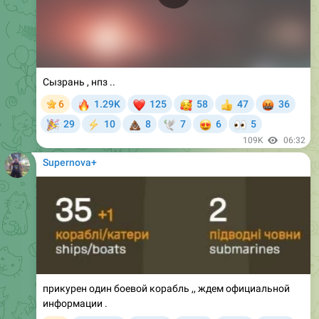
Сызрань , нпз ..
🔥
❤
🥰
🤬
6
1.29K
125
58
47
36
👍
🎉
💩
😍
👀
29
10
8
7
6
5
⚡
🕊
109K
06:32
Supernova+
прикурен один боевой корабль ,, ждем официальной
информации .