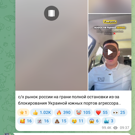
с/х рынок россии на грани полной остановки из-за
блокирования Украиной южных портов агрессора..
🔥
🤡
❤
👀
1
1.02K
390
105
55
25
👍
🥰
👻
💩
😢
😱
🐳
16
16
15
11
6
3
99.4K
09:37