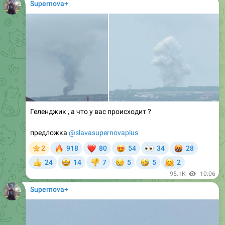
Supernova+
Геленджик , а что у вас происходит ?
предложка
@slavasupernovaplus
🔥
❤
😍
👀
🤬
2
918
80
54
34
28
🤩
😢
🤣
🤗
24
14
7
5
5
2
👍
👎
95.1K
10:06
Supernova+