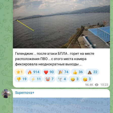
Геленджик .. после атаки БПЛА . горит на месте
расположения ПВО .. с этого места камера
фиксировала неоднократные выходы ..
🔥
❤
🎉
💩
1
914
90
74
36
22
👍
🤡
🤣
😘
19
11
7
4
3
3
👎
⚡
🕊
96.4K
10:23
Supernova+