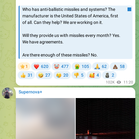
Who has anti-ballistic missiles and systems? The
manufacturer is the United States of America, first
of all. Can they help? We are working on it.
Will they provide us with missiles every month? Yes.
We have agreements.
Are there enough of these missiles? No.
❤
🤡
🤮
🙏
💩
1
620
477
105
62
58
🤣
😢
🥰
🗿
31
27
20
5
4
2
👍
👎
102K
11:20
Supernova+