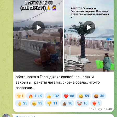
обстановка в Геленджике спокойная.. пляжи
закрыты.. ракеты летали.. сирена орала.. что-то
взорвали..
🔥
❤
🤣
🤬
1
1.1K
132
88
59
35
👍
🤓
💩
🤡
23
13
11
10
10
5
👌
👎
❤‍🔥
112K
14:48