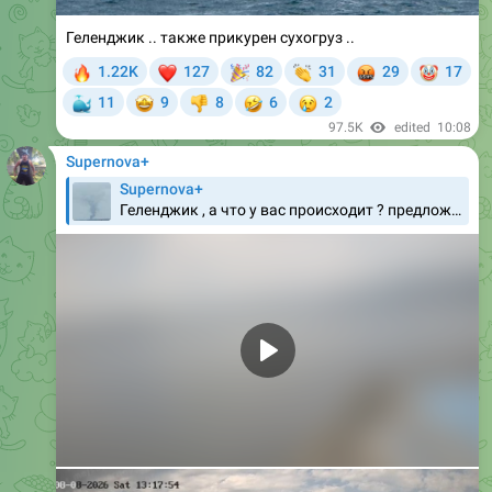
Геленджик .. также прикурен сухогруз ..
🔥
❤
🎉
👏
🤬
🤡
1.22K
127
82
31
29
17
🐳
🤩
🤣
😢
11
9
8
6
2
👎
97.5K
edited
10:08
Supernova+
Supernova+
Геленджик , а что у вас происходит ? предложка @slavasupernovaplus