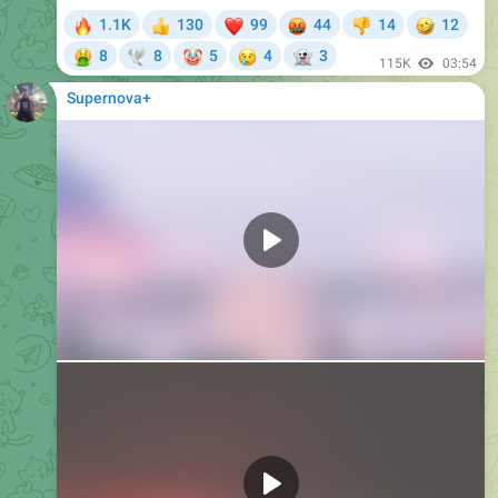
🔥
❤
🤬
🤣
1.1K
130
99
44
14
12
👍
👎
🤮
🤡
😢
👻
8
8
5
4
3
🕊
115K
03:54
Supernova+