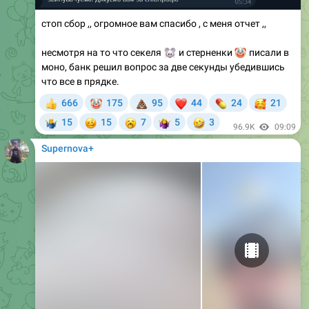
стоп сбор ,, огромное вам спасибо , с меня отчет ,,
несмотря на то что секеля
🐭
🤡
и стерненки
писали в
моно, банк решил вопрос за две секунды убедившись
что все в прядке.
🤡
💩
❤
💊
🥰
666
175
95
44
24
21
👍
🥴
🥱
🤣
15
15
7
5
3
‍♂
🤷‍♀
96.9K
09:09
Supernova+