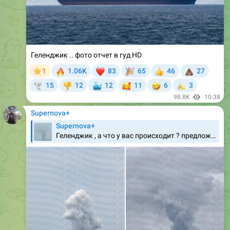
Геленджик .. фото отчет в гуд HD
🔥
❤
🎉
💩
1
1.06K
83
65
46
27
👍
🐳
🥰
🤣
🍌
15
12
12
11
6
3
🕊
👎
98.8K
10:38
Supernova+
Supernova+
Геленджик , а что у вас происходит ? предложка @slavasupernovaplus