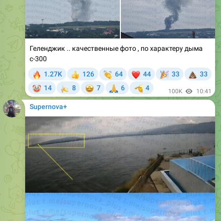
Геленджик .. качественные фото , по характеру дыма
с-300
🔥
👏
❤
🎉
💩
1.27K
126
64
44
33
33
👍
🤡
🍌
🤩
🙏
🫡
14
8
7
6
4
100K
10:41
Supernova+