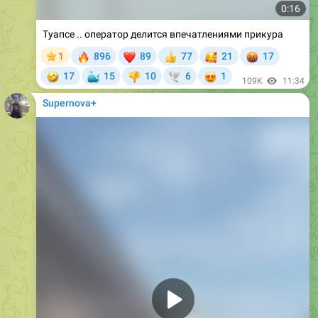
0:16
Туапсе .. оператор делится впечатлениями прикура
🔥
❤
🥰
🤬
1
896
89
77
21
17
👍
🤣
🐳
😍
17
15
10
6
1
👎
🕊
109K
11:34
Supernova+