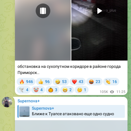
обстановка на сухопутном коридоре в районе города
Приморск..
🔥
🤣
❤
🤬
👏
946
96
53
43
23
16
👍
🤡
🎃
😁
🤔
4
4
3
2
1
🕊
105K
11:25
Supernova+
Supernova+
Ближе к Туапсе атаковано еще одно судно