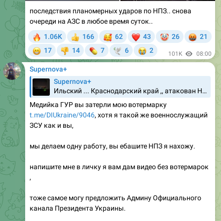
последствия планомерных ударов по НПЗ.. снова
очереди на АЗС в любое время суток..
🔥
🥰
❤
🤡
🤬
1.06K
166
62
43
26
21
👍
😁
💊
😭
17
14
7
6
2
👎
🕊
101K
08:00
Supernova+
Supernova+
Ильский ... Краснодарский край ,, атакован НПЗ .. момент прикура
Медийка ГУР вы затерли мою вотермарку
t.me/DIUkraine/9046
, хотя я такой же военнослужащий
ЗСУ как и вы,
мы делаем одну работу, вы ебашите НПЗ я нахожу.
напишите мне в личку я вам дам видео без вотермарок
,
тоже самое могу предложить Админу Официального
канала Президента Украины.