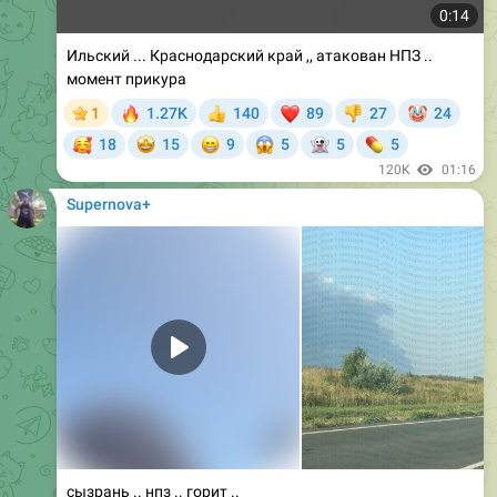
0:14
Ильский ... Краснодарский край ,, атакован НПЗ ..
момент прикура
🔥
❤
🤡
1
1.27K
140
89
27
24
👍
👎
🥰
🤩
😁
😱
👻
💊
18
15
9
5
5
5
120K
01:16
Supernova+
сызрань .. нпз .. горит ..