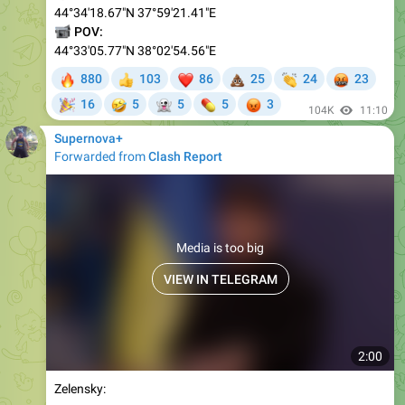
44°34'18.67"N 37°59'21.41"E
📹
POV:
44°33'05.77"N 38°02'54.56"E
🔥
❤
💩
👏
🤬
880
103
86
25
24
23
👍
🎉
🤣
👻
💊
😡
16
5
5
5
3
104K
11:10
Supernova+
Forwarded from
Clash Report
Media is too big
VIEW IN TELEGRAM
2:00
Zelensky: