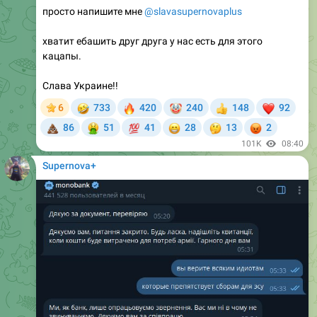
просто напишите мне
@slavasupernovaplus
хватит ебашить друг друга у нас есть для этого
кацапы.
Слава Украине!!
🤣
🔥
🤡
❤
6
733
420
240
148
92
👍
💩
🤮
💯
😁
🤔
😡
86
51
41
28
13
2
101K
08:40
Supernova+