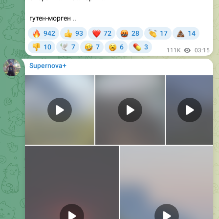
гутен-морген ..
🔥
❤
🤬
👏
💩
942
93
72
28
17
14
👍
🤣
🥱
💊
10
7
7
6
3
👎
🕊
111K
03:15
Supernova+