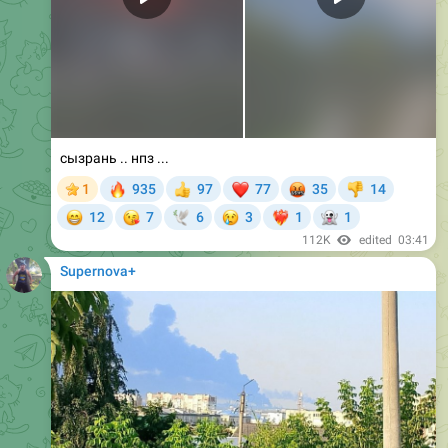
сызрань .. нпз ...
🔥
❤
🤬
1
935
97
77
35
14
👍
👎
😁
😘
😢
👻
12
7
6
3
1
1
🕊
❤‍🔥
112K
edited
03:41
Supernova+