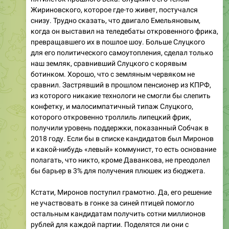
Жириновского, которое где-то живет, постучался
снизу. Трудно сказать, что двигало Емельяновым,
когда он выставил на теледебаты откровенного фрика,
превращавшего их в пошлое шоу. Больше Слуцкого
для его политического самоутопления, сделал только
наш земляк, сравнивший Слуцкого с корявым
ботинком. Хорошо, что с земляным червяком не
сравнил. Застрявший в прошлом пенсионер из КПРФ,
из которого никакие технологи не смогли бы слепить
конфетку, и малосимпатичный типаж Слуцкого,
которого откровенно троллиль липецкий фрик,
получили уровень поддержки, показанный Собчак в
2018 году. Если бы в списке кандидатов был Миронов
и какой-нибудь «левый» коммунист, то есть основание
полагать, что никто, кроме Даванкова, не преодолел
бы барьер в 3% для получения плюшек из бюджета.
Кстати, Миронов поступил грамотно. Да, его решение
не участвовать в гонке за синей птицей помогло
остальным кандидатам получить сотни миллионов
рублей для каждой партии. Поделятся ли они с