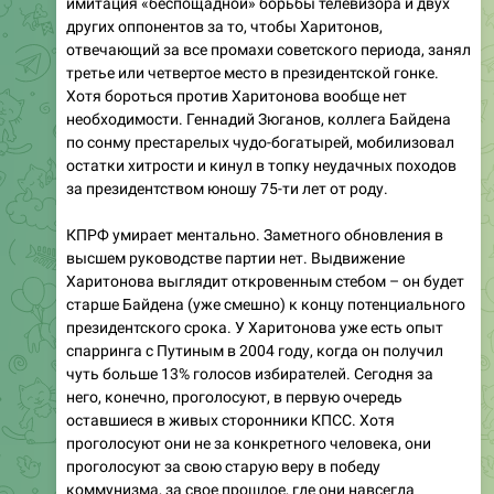
имитация «беспощадной» борьбы телевизора и двух
других оппонентов за то, чтобы Харитонов,
отвечающий за все промахи советского периода, занял
третье или четвертое место в президентской гонке.
Хотя бороться против Харитонова вообще нет
необходимости. Геннадий Зюганов, коллега Байдена
по сонму престарелых чудо-богатырей, мобилизовал
остатки хитрости и кинул в топку неудачных походов
за президентством юношу 75-ти лет от роду.
КПРФ умирает ментально. Заметного обновления в
высшем руководстве партии нет. Выдвижение
Харитонова выглядит откровенным стебом – он будет
старше Байдена (уже смешно) к концу потенциального
президентского срока. У Харитонова уже есть опыт
спарринга с Путиным в 2004 году, когда он получил
чуть больше 13% голосов избирателей. Сегодня за
него, конечно, проголосуют, в первую очередь
оставшиеся в живых сторонники КПСС. Хотя
проголосуют они не за конкретного человека, они
проголосуют за свою старую веру в победу
коммунизма, за свое прошлое, где они навсегда