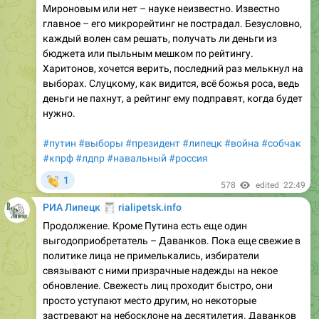
Мироновым или нет – науке неизвестно. Известно
главное – его микрорейтинг не пострадал. Безусловно,
каждый волен сам решать, получать ли деньги из
бюджета или пыльным мешком по рейтингу.
Харитонов, хочется верить, последний раз мелькнул на
выборах. Слуцкому, как видится, всё божья роса, ведь
деньги не пахнут, а рейтинг ему подправят, когда будет
нужно.
#путин
#выборы
#президент
#липецк
#война
#собчак
#кпрф
#лдпр
#навальный
#россия
👏
1
578
edited
22:49
🧾
РИА Липецк
rialipetsk.info
Продолжение. Кроме Путина есть еще один
выгодоприобретатель – Даванков. Пока еще свежие в
политике лица не примелькались, избиратели
связывают с ними призрачные надежды на некое
обновление. Свежесть лиц проходит быстро, они
просто уступают место другим, но некоторые
застревают на небосклоне на десятилетия. Даванков