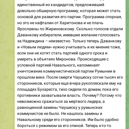
единственный из кандидатов, предложивший
довольно обширную программу, которая может стать
основой для развития его партии. Программа спорная,
но это не нафталин от Харитонова и не плачь
Ярославны по Жириновскому. Сколько голосов отдали
Даванкову избиратели, имевшие желание голосовать
за Надеждина – неизвестно. Только теперь Даванкову
и «Новым людям» нужно учитывать и их мнение тоже,
если они не хотят стать партией одного срока и
умереть в объятиях Миронова. Происходящее с
условной партией Навального, напоминает
уничтожение коммунистической партии Румынии в
прошлом веке. После смерти Чаушеску сотни тысяч его
сторонников, которые еще вчера рукоплескали ему на
площадях Бухареста, тихо сидели по домам, пока его
противники захватывали власть. Почему? Потому что
невозможно сражаться за мертвого лидера, а
равноценной замены Чаушеску у румынских
коммунистов не было. Не нашлось замены и
Навальному среди его сторонников. Им было удобно
бороться с режимом за его спиной. Теперь кто-то