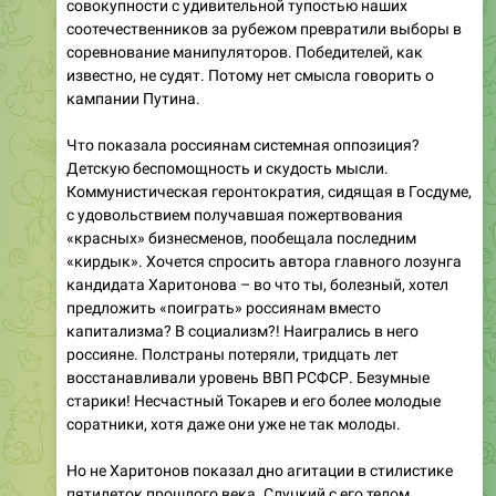
совокупности с удивительной тупостью наших
соотечественников за рубежом превратили выборы в
соревнование манипуляторов. Победителей, как
известно, не судят. Потому нет смысла говорить о
кампании Путина.
Что показала россиянам системная оппозиция?
Детскую беспомощность и скудость мысли.
Коммунистическая геронтократия, сидящая в Госдуме,
с удовольствием получавшая пожертвования
«красных» бизнесменов, пообещала последним
«кирдык». Хочется спросить автора главного лозунга
кандидата Харитонова – во что ты, болезный, хотел
предложить «поиграть» россиянам вместо
капитализма? В социализм?! Наигрались в него
россияне. Полстраны потеряли, тридцать лет
восстанавливали уровень ВВП РСФСР. Безумные
старики! Несчастный Токарев и его более молодые
соратники, хотя даже они уже не так молоды.
Но не Харитонов показал дно агитации в стилистике
пятилеток прошлого века. Слуцкий с его телом