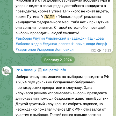
Миронов и его трудновыговариваемая аббревиатура в
упор не видят в своих рядах достойного кандидата в
президенты, кроме Путина. ЕР никого не хочет видеть,
кроме Путина. У
ЛДПР
и "Новых людей" реальных
кандидатов федерального масштаба нет и при Путине
они вряд ли появятся. С такой потешной оппозицией
выборы проводить - людей смешить!
#выборы
#путин
#явлинский
#надеждин
#дунцова
#яблоко
#лдпр
#единая_россия
#новые_люди
#кпрф
#харитонов
#миронов
#оппозиция
132
13:23
February 2, 2024
🧾
РИА Липецк
rialipetsk.info
Избирательную кампанию по выборам президента РФ
в 2024 году усилиями богдановых-бабуриных-
прочихрусских превратили в клоунаду. Одна
клоунесса решила использовать выборы президента
для оказания помощи бездомным животным Бурятии.
Другой грустный клоун решил собрать подписи, но
неожиданно пожалел членов ЦИК РФ и отказался от
участия в выборах. Третий пошел дальше всех: он