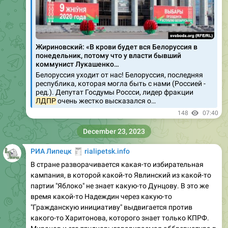
Жириновский: «В крови будет вся Белоруссия в
понедельник, потому что у власти бывший
коммунист Лукашенко…
Белоруссия уходит от нас! Белоруссия, последняя
республика, которая могла быть с нами (Россией -
ред.). Депутат Госдумы Россси, лидер фракции
ЛДПР
очень жестко высказался о…
148
07:40
December 23, 2023
🧾
РИА Липецк
rialipetsk.info
В стране разворачивается какая-то избирательная
кампания, в которой какой-то Явлинский из какой-то
партии "Яблоко" не знает какую-то Дунцову. В это же
время какой-то Надеждин через какую-то
"Гражданскую инициативу" выдвигается против
какого-то Харитонова, которого знает только КПРФ.