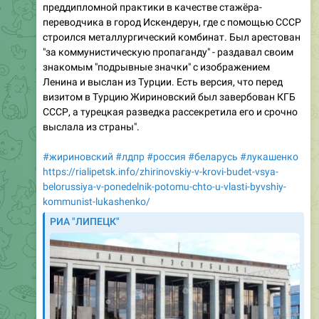
преддипломной практики в качестве стажёра-
переводчика в город Искендерун, где с помощью СССР
строился металлургический комбинат. Был арестован
"за коммунистическую пропаганду" - раздавал своим
знакомым "подрывные значки" с изображением
Ленина и выслан из Турции. Есть версия, что перед
визитом в Турцию Жириновский был завербован КГБ
СССР, а турецкая разведка рассекретила его и срочно
выслала из страны".
#жириновский
#лдпр
#россия
#беларусь
#лукашенко
https://rialipetsk.info/zhirinovskiy-v-krovi-budet-vsya-
belorussiya-v-ponedelnik-potomu-chto-u-vlasti-byvshiy-
kommunist-lukashenko/
РИА "ЛИПЕЦК"