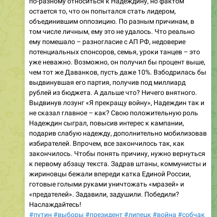
по-разному относиться к Надеждину, но фактом
остается то, что он попытался стать лидером,
объединившим оппозицию. По разным причинам, в
том числе личным, ему это не удалось. Что реально
ему помешало – разногласие с АП РФ, недоверие
потенциальных спонсоров, семья, уроки танцев – это
уже неважно. Возможно, он получил бы процент выше,
чем тот же Даванков, пусть даже 10%. Взбодрилась бы
выдвинувшая его партия, получив под миллиард
рублей из бюджета. А дальше что? Ничего внятного.
Выдвинув лозунг «Я прекращу войну», Надеждин так и
не сказал главное – как? Свою положительную роль
Надеждин сыграл, повысив интерес к кампании,
подарив слабую надежду, дополнительно мобилизовав
избирателей. Впрочем, все закончилось так, как
закончилось. Чтобы понять причину, нужно вернуться
к первому абзацу текста. Задрав штаны, коммунисты и
жириновцы бежали впереди катка Единой России,
готовые голыми руками уничтожать «мразей» и
«предателей». Задавили, задушили. Победили?
Наслаждайтесь!
#путин
#выборы
#президент
#липецк
#война
#собчак