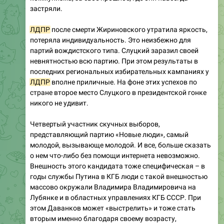
застряли.
ЛДПР
после смерти Жириновского утратила яркость,
потеряла индивидуальность. Это неизбежно для
партий вождистского типа. Слуцкий заразил своей
невнятностью всю партию. При этом результаты в
последних региональных избирательных кампаниях у
ЛДПР
вполне приличные. На фоне этих успехов по
стране второе место Слуцкого в президентской гонке
никого не удивит.
Четвертый участник скучных выборов,
представляющий партию «Новые люди», самый
молодой, вызывающе молодой. И все, больше сказать
о нем что-либо без помощи интернета невозможно.
Внешность этого кандидата тоже специфическая – в
годы службы Путина в КГБ люди с такой внешностью
массово окружали Владимира Владимировича на
Лубянке и в областных управлениях КГБ СССР. При
этом Даванков может «выстрелить» и тоже стать
вторым именно благодаря своему возрасту,