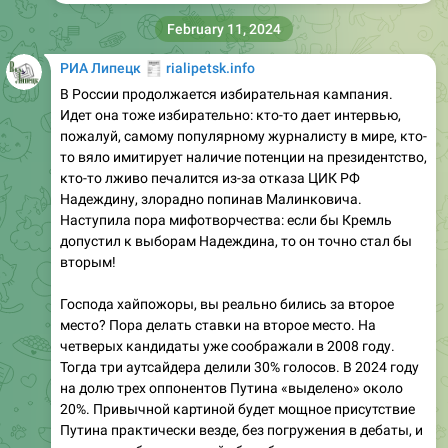
February 11, 2024
🧾
РИА Липецк
rialipetsk.info
В России продолжается избирательная кампания.
Идет она тоже избирательно: кто-то дает интервью,
пожалуй, самому популярному журналисту в мире, кто-
то вяло имитирует наличие потенции на президентство,
кто-то лживо печалится из-за отказа ЦИК РФ
Надеждину, злорадно попинав Малинковича.
Наступила пора мифотворчества: если бы Кремль
допустил к выборам Надеждина, то он точно стал бы
вторым!
Господа хайпожоры, вы реально бились за второе
место? Пора делать ставки на второе место. На
четверых кандидаты уже соображали в 2008 году.
Тогда три аутсайдера делили 30% голосов. В 2024 году
на долю трех оппонентов Путина «выделено» около
20%. Привычной картиной будет мощное присутствие
Путина практически везде, без погружения в дебаты, и