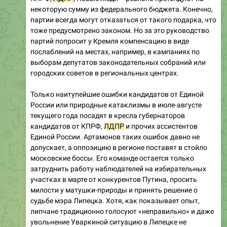
некоторую сумму из федерального бюджета. Конечно,
партии всегда могут отказаться от такого подарка, что
тоже предусмотрено законом. Но за это руководство
партий попросит у Кремля компенсацию в виде
послаблений на местах, например, в кампаниях по
выборам депутатов законодательных собраний или
городских советов в региональных центрах.
Только наитупейшие ошибки кандидатов от Единой
России или природные катаклизмы в июле-августе
текущего года посадят в кресла губернаторов
кандидатов от КПРФ,
ЛДПР
и прочих ассистентов
Единой России. Артамонов таких ошибок давно не
допускает, а оппозицию в регионе поставят в стойло
московские боссы. Его команде остается только
затруднить работу наблюдателей на избирательных
участках в марте от конкурентов Путина, просить
милости у матушки-природы и принять решение о
судьбе мэра Липецка. Хотя, как показывает опыт,
липчане традиционно голосуют «неправильно» и даже
увольнение Уваркиной ситуацию в Липецке не