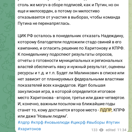
столь же могуч в сборе подписей, как и Путин, но он
еще и милосерден, а потому он милостиво
отказывается от участия в выборах, чтобы команда
Путина не перенапряглась.
ЦИК РФ осталось в понедельник отказать Надеждину,
которому благодетели подложили стадо свиней в его
кампанию, и огласить решение по Харитонову и КПРФ.
К понедельнику подоспеют результаты опросов,
отчеты о готовности муниципальных и региональных
властей обеспечить явку и нужный результат, оценены
ресурсы и т.д. и т.п. Будет ли Малинкович в списке или
нет зависит от планируемых федеральными властями
показателей всех кандидатов. Идет большая
закулисная игра, в которой определится итоговое
место Харитонова - второе, третье или даже четвертое.
И, конечно, важным посылом на ближайшие годы
станет то, кому достанется второе место -
ЛДПР
, КПРФ
или даже "Новым людям".
#лдпр
#кпрф
#новыелюди
#цикрф
#выборы
#путин
#харитонов
133
edited
11:34