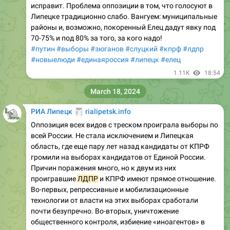
исправит. Проблема оппозиции в том, что голосуют в
Липецке традиционно слабо. Вангуем: муниципальные
районы и, возможно, покоренный Елец дадут явку под
70-75% и под 80% за того, за кого надо!
#путин
#выборы
#зюганов
#слуцкий
#кпрф
#лдпр
#новыелюди
#единаяроссия
#липецк
#елец
1.11K
18:54
March 18, 2024
🧾
РИА Липецк
rialipetsk.info
Оппозиция всех видов с треском проиграла выборы по
всей России. Не стала исключением и Липецкая
область, где еще пару лет назад кандидаты от КПРФ
громили на выборах кандидатов от Единой России.
Причин поражения много, но к двум из них
проигравшие
ЛДПР
и КПРФ имеют прямое отношение.
Во-первых, репрессивные и мобилизационные
технологии от власти на этих выборах сработали
почти безупречно. Во-вторых, уничтожение
общественного контроля, избиение «иноагентов» в