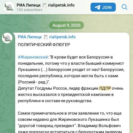
🧾
РИА Липецк
rialipetsk.info
JOIN
130 subscribers
August 9, 2020
🧾
РИА Липецк
rialipetsk.info
ПОЛИТИЧЕСКИЙ ФЛЮГЕР
#Жириновский
: "В крови будет вся Белоруссия в
понедельник, потому что у власти бывший коммунист
Лукашенко (...) Белоруссия уходит от нас! Белоруссия,
последняя республика, которая могла быть с нами
(Россией - ред.)".
Депутат Госдумы Россси, лидер фракции
ЛДПР
очень
жестко высказался о президентской кампании в
республики и составе ее руководства.
Самое примечательное в этом заявлении то, что еще
совсем недавно для Жириновского Лукашенко был
"дорогой товарищ президент". Владимир Вольфович
даже предлагал встретиться с белорусским лидером