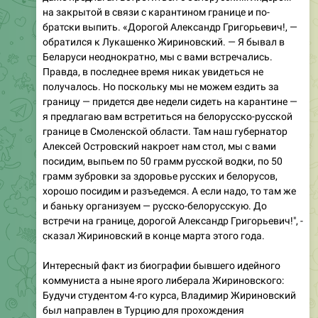
на закрытой в связи с карантином границе и по-
братски выпить. «Дорогой Александр Григорьевич!, —
обратился к Лукашенко Жириновский. — Я бывал в
Беларуси неоднократно, мы с вами встречались.
Правда, в последнее время никак увидеться не
получалось. Но поскольку мы не можем ездить за
границу — придется две недели сидеть на карантине —
я предлагаю вам встретиться на белорусско-русской
границе в Смоленской области. Там наш губернатор
Алексей Островский накроет нам стол, мы с вами
посидим, выпьем по 50 грамм русской водки, по 50
грамм зубровки за здоровье русских и белорусов,
хорошо посидим и разъедемся. А если надо, то там же
и баньку организуем — русско-белорусскую. До
встречи на границе, дорогой Александр Григорьевич!", -
сказал Жириновский в конце марта этого года.
Интересный факт из биографии бывшего идейного
коммуниста а ныне ярого либерала Жириновского:
Будучи студентом 4-го курса, Владимир Жириновский
был направлен в Турцию для прохождения