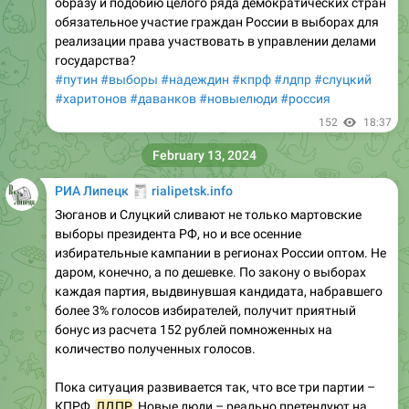
образу и подобию целого ряда демократических стран
обязательное участие граждан России в выборах для
реализации права участвовать в управлении делами
государства?
#путин
#выборы
#надеждин
#кпрф
#лдпр
#слуцкий
#харитонов
#даванков
#новыелюди
#россия
152
18:37
February 13, 2024
🧾
РИА Липецк
rialipetsk.info
Зюганов и Слуцкий сливают не только мартовские
выборы президента РФ, но и все осенние
избирательные кампании в регионах России оптом. Не
даром, конечно, а по дешевке. По закону о выборах
каждая партия, выдвинувшая кандидата, набравшего
более 3% голосов избирателей, получит приятный
бонус из расчета 152 рублей помноженных на
количество полученных голосов.
Пока ситуация развивается так, что все три партии –
КПРФ,
ЛДПР
, Новые люди – реально претендуют на