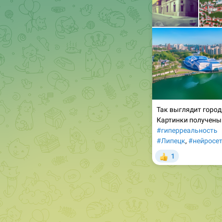
Так выглядит город
Картинки получены
#гиперреальность
#Липецк
,
#нейросе
1
👍