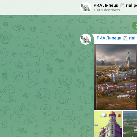
🧾
РИА Липецк
rialip
130 subscribers
🧾
РИА Липецк
rial