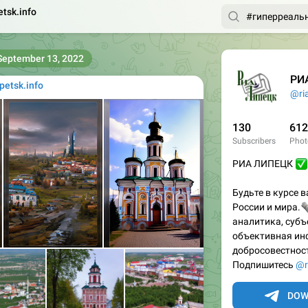
etsk.info
September 13, 2022
РИ
ipetsk.info
@ria
130
612
Subscribers
Phot
РИА ЛИПЕЦК
Будьте в курсе 

России и мира.
аналитика, субъ
объективная ин
добросовестнос
Подпишитесь
@r
DOW