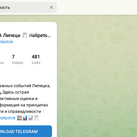
🧾
А Липецк
rialipetsk.info
lipetsk
7
481
os
Videos
Links
✅
важных событий Липецка,

Здесь острая
ективные оценки и
формация на принципах
ти и справедливости
❕
📰
📊
📈
🧾
ialipetsk
NLOAD TELEGRAM