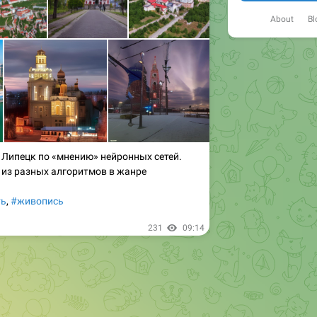
About
Bl
 Липецк по «мнению» нейронных сетей.
 из разных алгоритмов в жанре
ть
,
#живопись
231
09:14