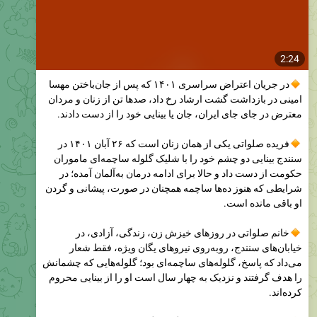
2:24
در جریان اعتراض‌ سراسری ۱۴۰۱ که پس از جان‌باختن مهسا
امینی در بازداشت گشت ارشاد رخ داد، صدها تن از زنان و مردان
معترض در جای جای ایران، جان یا بینایی ‌خود را از دست دادند.
فریده صلواتی یکی از همان زنان است که ۲۶ آبان ۱۴۰۱ در
سنندج بینایی دو چشم خود را با شلیک گلوله ساچمه‌ای ماموران
حکومت از دست داد و حالا برای ادامه درمان به‌آلمان آمده؛ در
شرایطی که هنوز ده‌ها ساچمه همچنان در صورت، پیشانی و گردن
او باقی مانده است.
خانم صلواتی در روزهای خیزش زن، زندگی، آزادی، در
خیابان‌های سنندج، رو‌به‌روی نیروهای یگان ویژه، فقط شعار
می‌داد که پاسخ، گلوله‌های ساچمه‌ای بود؛ گلوله‌هایی که چشمانش
را هدف گرفتند و نزدیک به چهار سال است او را از بینایی محروم
کرده‌اند.
بنیامین صدر از رادیوفردا در گفت‌وگو با فریده ‌صلواتی،
آسیب‌دیده چشم اعتراض سراسری ۱۴۰۱ از او می‌پرسد چه شد