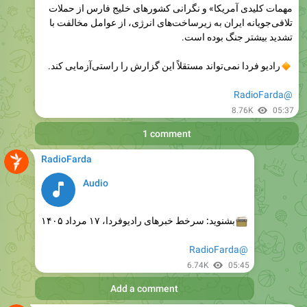
تشدید بیشتر جنگ بوده است.
رادیو فردا نمی‌تواند مستقلاً این گزارش را راستی‌آزمایی کند.
@RadioFarda
8.76K
05:37
1 comment
RadioFarda
Audio
بشنوید: سرخط خبرهای رادیوفردا، ۱۷ مرداد ۱۴۰۵

@RadioFarda
6.74K
05:45
Add a comment
RadioFarda