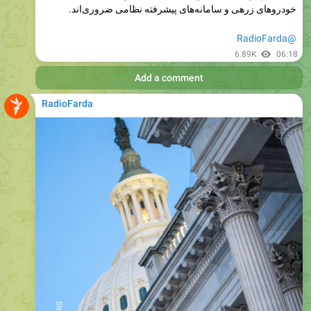
@RadioFarda
6.89K
06:18
Add a comment
RadioFarda