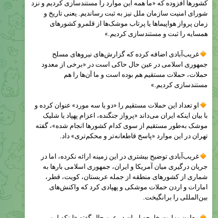
زمان پرواز هواپیماها یا پرتاب موشک‌ها از قلمرو کشورهای
همسایه را ثبت و مستندسازی کردیم.»
غریب‌آبادی اضافه کرده که گزارش‌های نیروهای مسلح
جمهوری اسلامی در عین حال حاکی است در «برخی از معدود
حملات، حملات مستقیم هم بوده است و ما آن‌ها را هم
مستندسازی کردیم.»
او تعداد این حملات مستقیم را «دو یا سه مورد» عنوان کرده و
با بیان اینکه ایران می‌داند «پرواز جنگنده، اعزام پهپاد یا شلیک
موشک به‌طور مستقیم از سوی کدام کشورها انجام شده»، گفته
تهران در این موارد «پاسخ قاطعانه‌تر و محکم‌تری» داد.
غریب‌آبادی توضیح بیشتری در این زمینه ارائه نکرده، اما در
جریان درگیری میان آمریکا و ایران، جمهوری اسلامی بارها به
شماری از کشورهای منطقه از جمله عربستان، کویت، قطر،
امارات و اردن حملات موشکی و پهپادی کرد که واکنش‌های
بین‌المللی را برانگیخت.
معاون وزارت خارجه ایران در عین حال گفته «اینکه این
کشورهای همسایه این موضوع را رد کنند، برای ما محلی از اعراب
ندارد و قابل پذیرش نیست.»