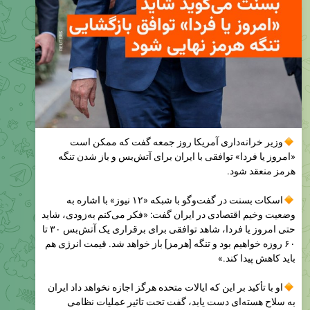
وزیر خرانه‌داری آمریکا روز جمعه گفت که ممکن است
«امروز یا فردا» توافقی با ایران برای آتش‌بس و باز شدن تنگه
هرمز منعقد شود.
اسکات بسنت در گفت‌وگو با شبکه «۱۲ نیوز» با اشاره به
وضعیت وخیم اقتصادی در ایران گفت: «فکر می‌کنم به‌زودی، شاید
حتی امروز یا فردا، شاهد توافقی برای برقراری یک آتش‌بس ۳۰ تا
۶۰ روزه خواهیم بود و تنگه [هرمز] باز خواهد شد. قیمت انرژی هم
باید کاهش پیدا کند.»
او با تأکید بر این که ایالات متحده هرگز اجازه نخواهد داد ایران
به سلاح هسته‌ای دست یابد، گفت تحت تاثیر عملیات نظامی
آمریکا و اعمال تحریم‌های شدید علیه تهران، «آنها با تورم ۱۵۰ تا
۱۸۰ درصدی مواد غذایی مواجه‌اند و دیگر توان پرداخت حقوق