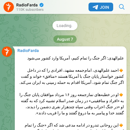
طی ماه ژوئیه قیمت کودهای کشاورزی در جهان که صادرات آن
RadioFarda
به‌دلیل بسته‌شدن تنگه هرمز ماه‌هاست با اختلال مواجه شده
✔
JOIN
110K subscribers
هم افزایش چشمگیری داشته است.
6.34K
13:24
Add a comment
RadioFarda
علم‌الهدی: اگر جنگ را تمام کنیم، آمریکا وارد کشور می‌شود
احمد علم‌الهدی، امام‌جمعه مشهد، افرادی را که در داخل
کشور خواستار پایان جنگ با آمریکا هستند «منافق» خواند و گفت
اگر جنگ تمام شود، آمریکا اقدام به حمله زمینی به ایران می‌کند.
او در خطبه‌های نمازجمعه روز ۱۶ مرداد موافقان پایان جنگ را
به «افراد و منافقینی» در زمان صدر اسلام تشبیه کرد که به گفته
او «در جنگ احزاب وقتی سپاه چندهزار نفری دشمن را دیدند،
گفتند خدا و پیامبر به ما دروغ گفتند و ما را فریب دادند».
این روحانی تندرو در ادامه مدعی شد که اگر «جنگ را تمام
کنیم»، آمریکا «وارد کشور ما می‌شود و تا جان ما را نگیرد، دست
از سر ما برنمی‌دارد».