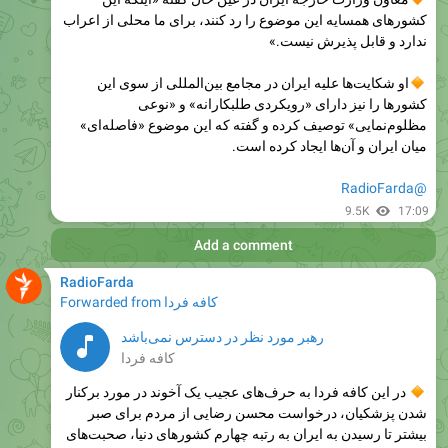
او شکایت‌ها علیه ایران در مجامع بین‌المللی از سوی این
کشورها را نیز دارای «رویکردی طلبکارانه» و «نوعی
مظلوم‌نمایی» توصیف کرده و گفته که این موضوع «فاصله‌ای»
میان ایران و آن‌ها ایجاد کرده است.
@RadioFarda
9.5K
17:09
Add a comment
RadioFarda
کافه فردا
Forwarded from
رهبر مورد نظر در دسترس نمی‌باشد
کافه فردا
در این کافه فردا به حرف‌های عجیب یک آخوند در مورد برکنار
شدن پزشکیان، درخواست محسن رضایی از مردم برای صبر
بیشتر تا رسیدن به ایران به رتبه چهارم کشورهای دنیا، صحبت‌های
یک مداح در مورد مشاهده پرواز روح خامنه‌ای، اثرات جام جهانی
فوتبال بر سینما و مهمترین و جدیدترین رویدادهای تکنولوژی و