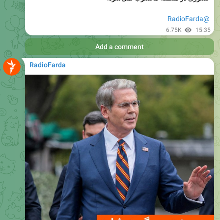
6.75K
15:35
Add a comment
RadioFarda