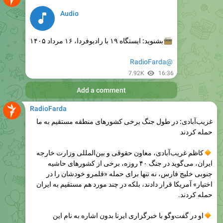
بشنوید: ایستگاه ۱۹ با رادیوفردا، ۱۶ مرداد ۱۴۰۵

@RadioFarda
7.92K
16:36
Add a comment
RadioFarda
غریب‌آبادی: در طول جنگ برخی کشورهای منطقه مستقیم به ما
حمله کردند
کاظم غریب‌آبادی، معاون حقوقی و بین‌المللی وزارت خارجه
ایران، می‌گوید در جنگ ۴۰ روزه، برخی از کشورهای حاشیه
جنوبی خلیج فارس، نه تنها برای حمله «قلمرو خودشان را در
اختیار» آمریکا قرار دادند، بلکه در چند مورد هم مستقیم به ایران
حمله کردند.
او در گفت‌و‌گو با خبرگزاری ایرنا بدون اشاره به نام این
کشورها افزوده که «ما همه این موارد را مستندسازی کردیم و نزد
شورای امنیت سازمان ملل نیز به ثبت رساندیم. یعنی تاریخ و