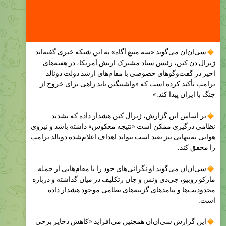
سی‌ان‌ان می‌گوید «سه منبع آگاه» به این شبکه خبری گفته‌اند
ژنرال دن کین، رئیس ستاد مشترک ارتش آمریکا، در هفته‌های
اخیر در گفت‌وگوهای خصوصی با مقام‌های ارشد دولت دونالد
ترامپ تأکید کرده است که «واشینگتن باید راهی برای خروج از
جنگ با ایران پیدا کند.»
بر اساس این گزارش، ژنرال کین هشدار داده که تشدید
نظامی درگیری ممکن است «نتیجه معکوس» داشته باشد و نیروی
هوایی به‌تنهایی نیز بعید است بتواند اهداف اعلام‌شده دونالد ترامپ
را محقق کند.
سی‌ان‌ان می‌گوید او نگرانی‌های خود را با مقام‌هایی از جمله
مارکو روبیو، جی‌دی ونس و جان رتکلیف در میان گذاشته و درباره
محدودیت‌ها و پیامدهای گزینه‌های نظامی موجود هشدار داده
است.
این گزارش سی‌ان‌ان همچنین می‌افزاید «کاهش ذخایر برخی
مهمات کلیدی آمریکا» و نگرانی کشورهای خلیج فارس از حملات
تلافی‌جویانه ایران به زیرساخت‌های انرژی، از عوامل مخالفت با