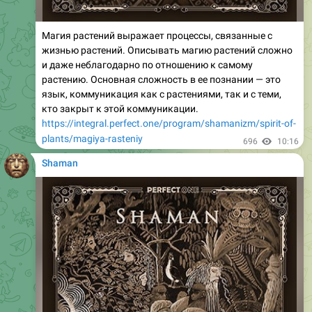
Магия растений выражает процессы, связанные с
жизнью растений. Описывать магию растений сложно
и даже неблагодарно по отношению к самому
растению. Основная сложность в ее познании — это
язык, коммуникация как с растениями, так и с теми,
кто закрыт к этой коммуникации.
https://integral.perfect.one/program/shamanizm/spirit-of-
plants/magiya-rasteniy
696
10:16
Shaman