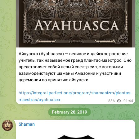
Айяуаска (Ayahuasca) — великое индейское растение-
учитель, так называемое гранд плантас-маэстрос. Оно
представляет собой целый спектр сил, с которыми
взаимодействуют шаманы Амазонии и участники
церемонии по принятию айяуаски.
https://integral.perfect.one/program/shamanizm/plantas-
maestras/ayahuasca
836
01:44
February 28, 2019
Shaman