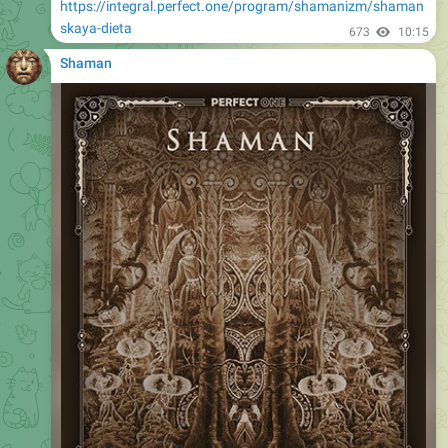
https://integral.perfect.one/program/shamanizm/shaman
skaya-dieta
673
10:15
Shaman