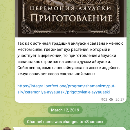
Так как истинная традиция айяуаски связана именно с
местом силы, где живет дух растения, который и
участвует в церемонии, то приготовление айяуаски
изначально строится на связи с духом айяуаски.
Собственно, само слово айяуаска на языке индейцев
кечуа означает «лоза сакральной силы».
https://integral.perfect.one/program/shamanizm/put-
sily/ceremoniya-ayyauaski/prigotovlenie-ayyauaski
902
20:27
March 12, 2019
Channel name was changed to «
Shaman
»