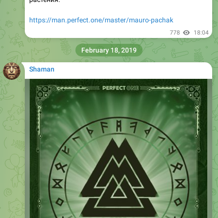
https://man.perfect.one/master/mauro-pachak
778
18:04
February 18, 2019
Shaman