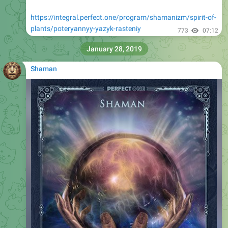
https://integral.perfect.one/program/shamanizm/spirit-of-
plants/poteryannyy-yazyk-rasteniy
773
07:12
January 28, 2019
Shaman