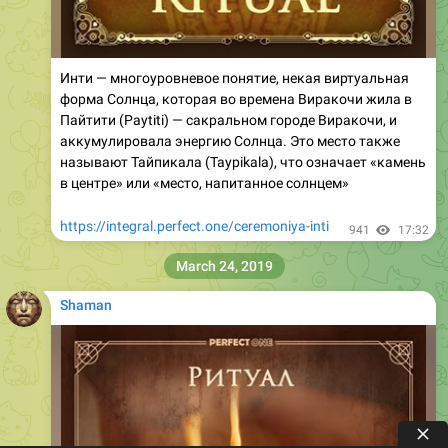
Инти — многоуровневое понятие, некая виртуальная
форма Солнца, которая во времена Виракочи жила в
Пайтити (Paytiti) — сакральном городе Виракочи, и
аккумулировала энергию Солнца. Это место также
называют Тайпикала (Taypikala), что означает «камень
в центре» или «место, напитанное солнцем»
https://integral.perfect.one/ceremoniya-inti
941
17:32
March 24, 2019
Shaman