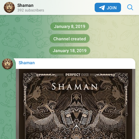
Shaman
JOIN
392 subscribers
January 8, 2019
Channel created
January 18, 2019
Shaman