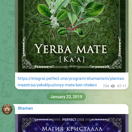
https://integral.perfect.one/program/shamanizm/plantas-
maestras/yeksklyuzivnyy-mate-ben-chelero
734
07:17
January 22, 2019
Shaman