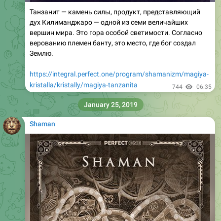
Танзанит — камень силы, продукт, представляющий
дух Килиманджаро — одной из семи величайших
вершин мира. Это гора особой светимости. Согласно
верованию племен банту, это место, где бог создал
Землю.
https://integral.perfect.one/program/shamanizm/magiya-
kristalla/kristally/magiya-tanzanita
744
06:35
January 25, 2019
Shaman