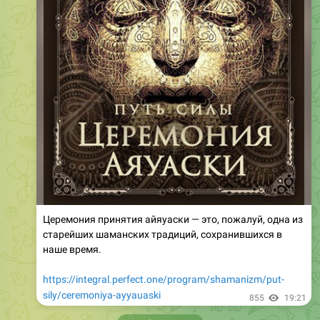
Церемония принятия айяуаски — это, пожалуй, одна из
старейших шаманских традиций, сохранившихся в
наше время.
https://integral.perfect.one/program/shamanizm/put-
sily/ceremoniya-ayyauaski
855
19:21