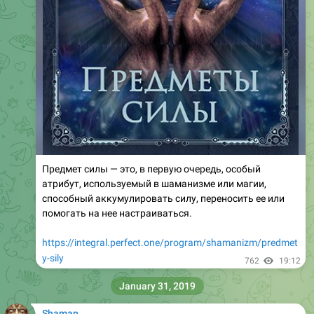
Предмет силы — это, в первую очередь, особый
атрибут, используемый в шаманизме или магии,
способный аккумулировать силу, переносить ее или
помогать на нее настраиваться.
https://integral.perfect.one/program/shamanizm/predmet
y-sily
762
19:12
January 31, 2019
Shaman