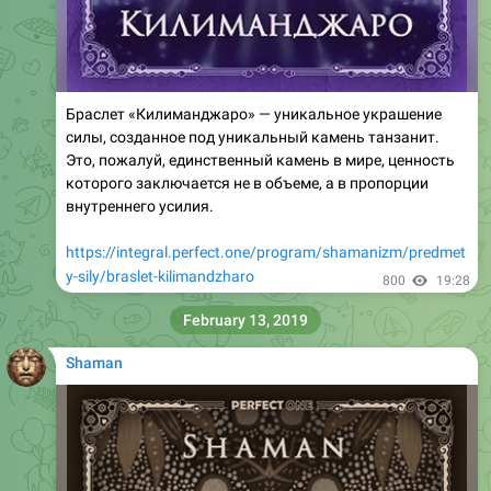
Браслет «Килиманджаро» — уникальное украшение
силы, созданное под уникальный камень танзанит.
Это, пожалуй, единственный камень в мире, ценность
которого заключается не в объеме, а в пропорции
внутреннего усилия.
https://integral.perfect.one/program/shamanizm/predmet
y-sily/braslet-kilimandzharo
800
19:28
February 13, 2019
Shaman