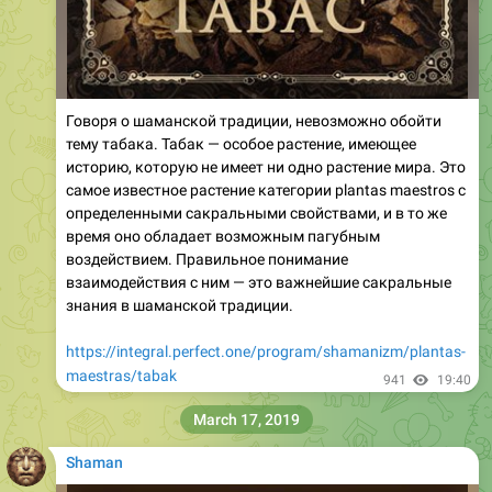
Говоря о шаманской традиции, невозможно обойти
тему табака. Табак — особое растение, имеющее
историю, которую не имеет ни одно растение мира. Это
самое известное растение категории plantas maestros с
определенными сакральными свойствами, и в то же
время оно обладает возможным пагубным
воздействием. Правильное понимание
взаимодействия с ним — это важнейшие сакральные
знания в шаманской традиции.
https://integral.perfect.one/program/shamanizm/plantas-
maestras/tabak
941
19:40
March 17, 2019
Shaman