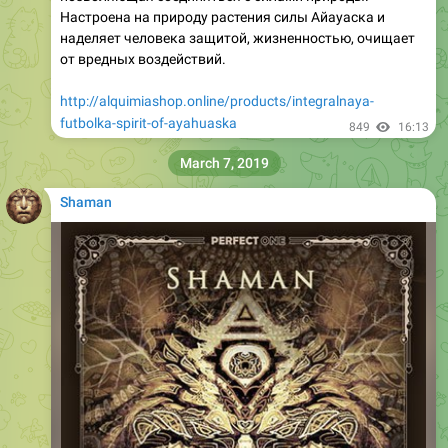
Настроена на природу растения силы Айауаска и
наделяет человека защитой, жизненностью, очищает
от вредных воздействий.
http://alquimiashop.online/products/integralnaya-
futbolka-spirit-of-ayahuaska
849
16:13
March 7, 2019
Shaman