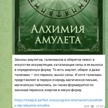
Законы амулетов, талисманов и оберегов лежат в
искусстве аккумуляции, катализации силы и ее выноса
в определенную форму. То есть амулет, оберег и даже
талисман — это перенос, вынос силы. И хотя талисман
представляет в первую очередь магическое письмо,
магическую тайнопись, он также формируется по
законам переноса энергии в некую форму.
https://integral.perfect.one/program/shamanizm/predmet
y-sily/alquimia-amuleta
844
12:55