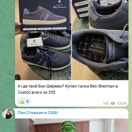
А где твой Бен Шерман? Купил тапки Ben Sherman в
Costco всего за 25$
4
👍
103
03:04
Пан Стяжкин в США!