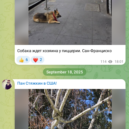
Собака ждет хозяина у пиццерии. Сан-Франциско
❤
6
2
👍
114
18:01
September 18, 2025
Пан Стяжкин в США!