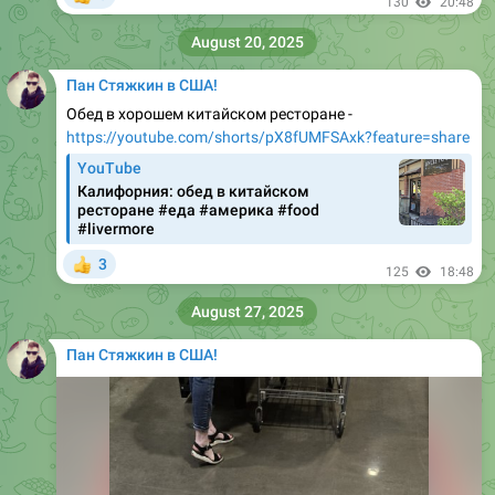
130
20:48
August 20, 2025
Пан Стяжкин в США!
Обед в хорошем китайском ресторане -
https://youtube.com/shorts/pX8fUMFSAxk?feature=share
YouTube
Калифорния: обед в китайском
ресторане #еда #америка #food
#livermore
3
👍
125
18:48
August 27, 2025
Пан Стяжкин в США!