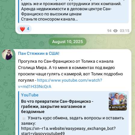
здесь же и проживают сотрудники этих компаний.
Аренда недвижимости в деловом центре Сан-
Франциско по высоким ценам
Станьте спонсором канала…
❤
4
94
03:15
August 10, 2025
Пан Стяжкин в США!
Прогулка по Сан-Франциско от Толика с канала
Столица Мира. А то меня в комментах под видео
просили чаще гулять с камерой, вот Толик подробно
погулял -
https://www.youtube.com/watch?
v=md1H33NcQrA
YouTube
Во что превратили Сан-Франциско -
грабежи, закрытие магазинов и
бездомные
▫️
Узнать курс обмена, задать вопросы и оставить
заявку:
https://xn--r1a.website/easypeasy_exchange_bot?
start=vlasovyoutube49