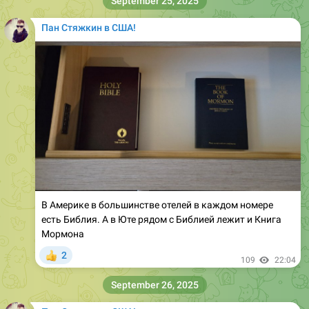
September 25, 2025
Пан Стяжкин в США!
В Америке в большинстве отелей в каждом номере
есть Библия. А в Юте рядом с Библией лежит и Книга
Мормона
2
👍
109
22:04
September 26, 2025