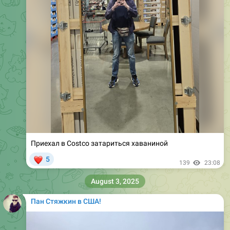
Приехал в Costco затариться хаваниной
❤
5
139
23:08
August 3, 2025
Пан Стяжкин в США!