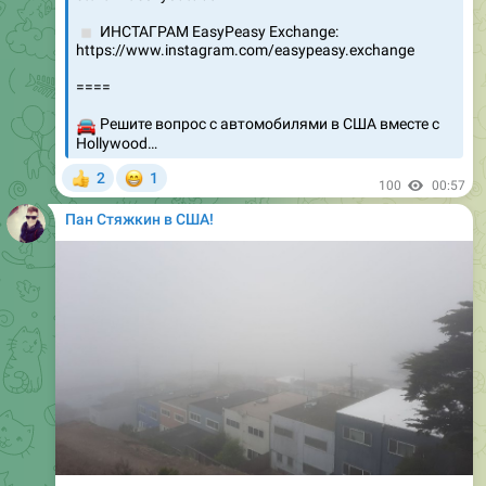
▫️
ИНСТАГРАМ EasyPeasy Exchange:
https://www.instagram.com/easypeasy.exchange
====
🚘
Решите вопрос с автомобилями в США вместе с
Hollywood…
😁
2
1
👍
100
00:57
Пан Стяжкин в США!