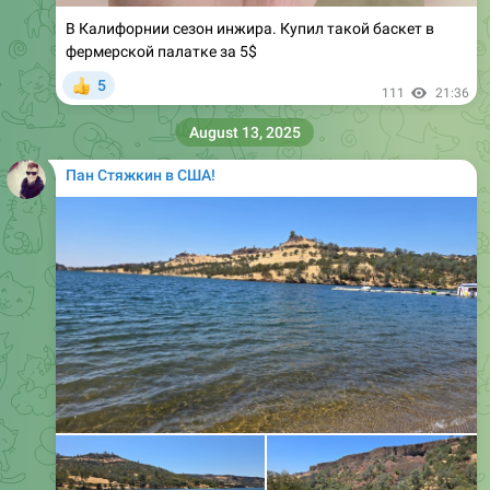
В Калифорнии сезон инжира. Купил такой баскет в
фермерской палатке за 5$
5
👍
111
21:36
August 13, 2025
Пан Стяжкин в США!