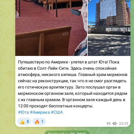
Путешествую по Америке - улетел в штат Юта! Пока
обитаю в Солт-Лейк-Сити. Здесь очень спокойная
атмосфера, никакого кипиша. Главный храм мормонов
сейчас на реконструкции, так что я не смог разглядеть
его готическую архитектуру. Зато послушал орган в
мормонском органном зале, который находится рядом
с их главным храмом. В органном зале каждый день в
12:00 проходят бесплатные концерты.
#Юта
#Америка
#США
🔥
8
1
👍
98
23:25