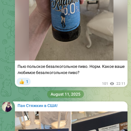
Пью польское безалкогольное пиво. Норм. Какое ваше
любимое безалкогольное пиво?
1
👍
101
22:11
August 11, 2025
Пан Стяжкин в США!