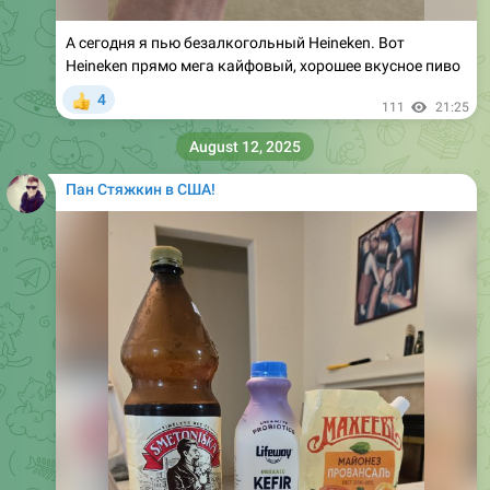
А сегодня я пью безалкогольный Heineken. Вот
Heineken прямо мега кайфовый, хорошее вкусное пиво
4
👍
111
21:25
August 12, 2025
Пан Стяжкин в США!