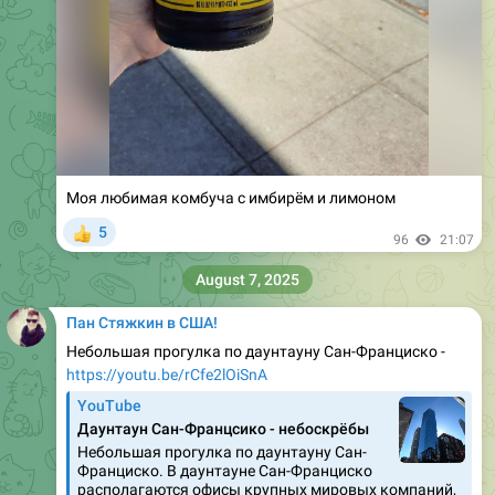
Моя любимая комбуча с имбирём и лимоном
5
👍
96
21:07
August 7, 2025
Пан Стяжкин в США!
Небольшая прогулка по даунтауну Сан-Франциско -
https://youtu.be/rCfe2lOiSnA
YouTube
Даунтаун Сан-Францсико - небоскрёбы
Небольшая прогулка по даунтауну Сан-
Франциско. В даунтауне Сан-Франциско
располагаются офисы крупных мировых компаний,