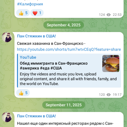
#Калифорния
❤
5
1
👍
124
22:53
September 4, 2025
Пан Стяжкин в США!
Свежая хаванина в Сан-Франциско -
https://youtube.com/shorts/tum7wtvCEqQ?feature=share
YouTube
Обед иммигранта в Сан-Франциско
#америка #еда #США
Enjoy the videos and music you love, upload
original content, and share it all with friends, family, and
the world on YouTube.
5
👍
120
19:17
September 11, 2025
Пан Стяжкин в США!
Нашел еще один интересный ресторан рядом с Сан-