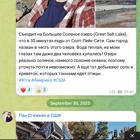
Съездил на Большое Соленое озеро (Great Salt Lake),
что в 30 минутах езды от Солт-Лейк-Сити. Сам город
назван в честь этого озера. Вода теплая, на моих
глазах там даже два человека купались! Озеро
реально соленое, намного солонее океана, поэтому
утонуть почти невозможно. А ещё тут добывают соль и
креветок, которых тоннами едят птицы.
#Юта
#Америка
#США
❤
4
3
👍
125
01:41
September 30, 2025
Пан Стяжкин в США!