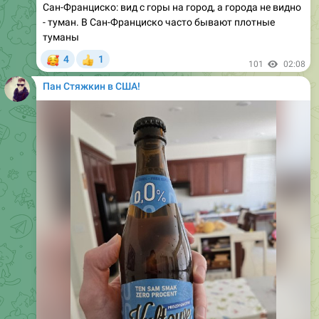
Сан-Франциско: вид с горы на город, а города не видно
- туман. В Сан-Франциско часто бывают плотные
туманы
🥰
4
1
👍
101
02:08
Пан Стяжкин в США!