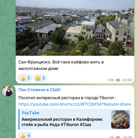
Сан-Франциско. Всё-таки кайфово жить в
малоэтажном доме
🤔
3
2
👍
106
03:00
Пан Стяжкин в США!
Посетил интересный ресторан в городе Tiburon -
https://youtube.com/shorts/zzLWTCQbf54?feature=share
YouTube
Американский ресторан в Калифорнии:
стейк и рыба #еда #Tiburon #Сша
4
👍
99
18:08