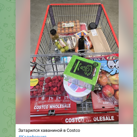
Затарился хаваниной в Costco
#Калифорния