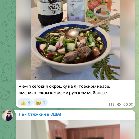
А ем я сегодня окрошку на литовском квасе,
американском кефире и русском майонезе
😁
4
1
👍
113
00:08
Пан Стяжкин в США!