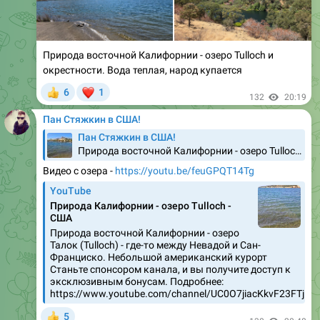
Природа восточной Калифорнии - озеро Tulloch и
окрестности. Вода теплая, народ купается
❤
6
1
👍
132
20:19
Пан Стяжкин в США!
Пан Стяжкин в США!
Природа восточной Калифорнии - озеро Tulloch и окрестности. Вода теплая, народ купается
Видео с озера -
https://youtu.be/feuGPQT14Tg
YouTube
Природа Калифорнии - озеро Tulloch -
США
Природа восточной Калифорнии - озеро
Талок (Tulloch) - где-то между Невадой и Сан-
Франциско. Небольшой американский курорт
Станьте спонсором канала, и вы получите доступ к
эксклюзивным бонусам. Подробнее:
https://www.youtube.com/channel/UC0O7jiacKkvF23FTjE8
5
👍