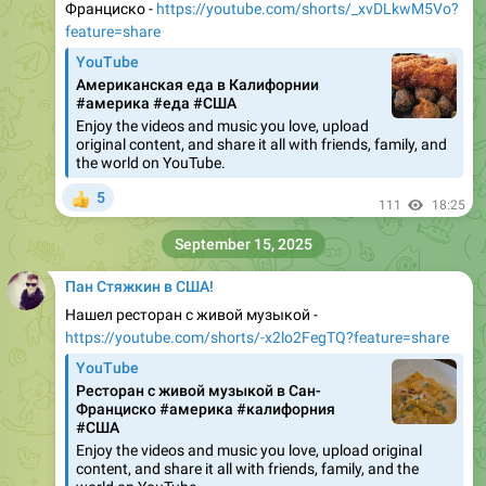
Франциско -
https://youtube.com/shorts/_xvDLkwM5Vo?
feature=share
YouTube
Американская еда в Калифорнии
#америка #еда #США
Enjoy the videos and music you love, upload
original content, and share it all with friends, family, and
the world on YouTube.
5
👍
111
18:25
September 15, 2025
Пан Стяжкин в США!
Нашел ресторан с живой музыкой -
https://youtube.com/shorts/-x2lo2FegTQ?feature=share
YouTube
Ресторан с живой музыкой в Сан-
Франциско #америка #калифорния
#США
Enjoy the videos and music you love, upload original
content, and share it all with friends, family, and the