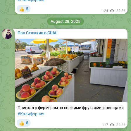
5
👍
124
22:26
August 28, 2025
Пан Стяжкин в США!
Приехал к фермерам за свежими фруктами и овощами
#Калифорния
8
👍
117
22:26