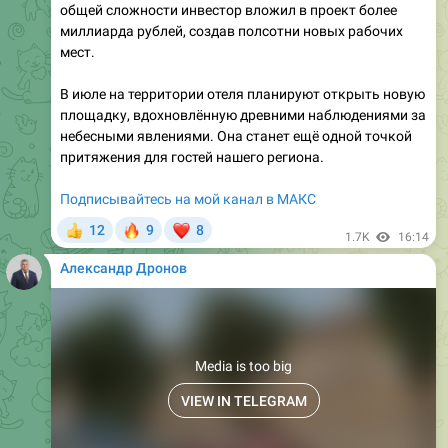
мест.
В июле на территории отеля планируют открыть новую
площадку, вдохновлённую древними наблюдениями за
небесными явлениями. Она станет ещё одной точкой
притяжения для гостей нашего региона.
Подписывайтесь на мой канал в МАКС
🔥
❤
12
9
8
👍
1.7K
16:14
Александр Дронов
Media is too big
VIEW IN TELEGRAM
1:14