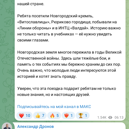
Ребята посетили Новгородский кремль,
«Витославлицы», Рюриково городище, побывали на
«Линии обороны» и в ИНТЦ «Валдай». Историю важно
не только читать в учебниках — её нужно увидеть
своими глазами.
Новгородская земля многое пережила в годы Великой
Отечественной войны. Здесь шли тяжёлые бои, и
память о тех событиях мы бережно храним до сих пор.
Очень важно, что молодые люди интересуются этой
историей и хотят знать правду.
Уверен, что эта поездка подарит ребятам не только
новые знания, но и настоящих друзей.
Подписывайтесь на мой канал в МАКС
❤
🔥
10
7
5
1
1
👍
❤‍🔥
🏆
1.54K
06:13
Александр Дронов