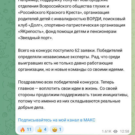
родителей детей с инвалидностью ВОРДИ, поисковый
клуб «Долг», спортивно-патриотическая организация
«ЯКрепость», фонд помощи детям и пенсионерам
«Звездный порт».
Всего на конкурс поступило 62 заявки. Победителей
определяли независимые эксперты. Рад, что среди
выигравших есть не только давно работающие
организации, но и новые команды со своими идеями.
Поздравляю всех победителей конкурса. Теперь
главное — воплотить свои идеи в жизнь. Со своей
стороны продолжим поддерживать такие инициативы,
потому что именно из них складываются реальные
добрые дела.
Подписывайтесь на мой канал в МАКС
🔥
🤩
11
4
1
👍
1.61K
12:58
June 27