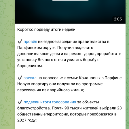
2:05
Коротко подведу итоги недели:
✔️
провёл
выездное заседание правительства в
Парфинском округе. Поручил выделить
дополнительные деньги на ремонт дорог, проработать
установку Вечного огня и усилить борьбу с
борщевиком;
✔️
заехал
на новоселье к семье Кочановых в Парфине.
Новую квартиру они получили по программе
переселения из аварийного жилья;
✔
️ подвели итоги голосования
за объекты
благоустройства. Почти 90 тысяч жителей выбрали 23
общественные территории, которые преобразятся в
2027 году;
✔️
встретился
с работающей молодёжью и
проводил
15 призывников на службу в Президентский полк;