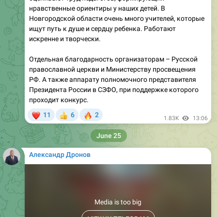
ищут путь к душе и сердцу ребенка. Работают
искренне и творчески.
Отдельная благодарность организаторам – Русской
православной церкви и Министерству просвещения
РФ. А также аппарату полномочного представителя
Президента России в СЗФО, при поддержке которого
проходит конкурс.
❤
🔥
11
6
2
👍
1.83K
13:06
June 25
Александр Дронов
Media is too big
VIEW IN TELEGRAM