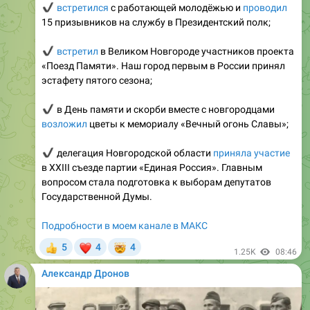
✔️
встретил
в Великом Новгороде участников проекта
«Поезд Памяти». Наш город первым в России принял
эстафету пятого сезона;
✔️
в День памяти и скорби вместе с новгородцами
возложил
цветы к мемориалу «Вечный огонь Славы»;
✔️
делегация Новгородской области
приняла участие
в XXIII съезде партии «Единая Россия». Главным
вопросом стала подготовка к выборам депутатов
Государственной Думы.
Подробности в моем канале в МАКС
❤
🤯
5
4
4
👍
1.25K
08:46
Александр Дронов