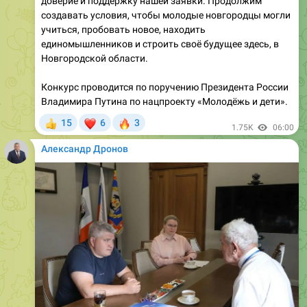
единомышленников и строить своё будущее здесь, в
Новгородской области.
Конкурс проводится по поручению Президента России
Владимира Путина по нацпроекту «Молодёжь и дети».
❤
🔥
15
6
3
👍
1.75K
06:00
Александр Дронов