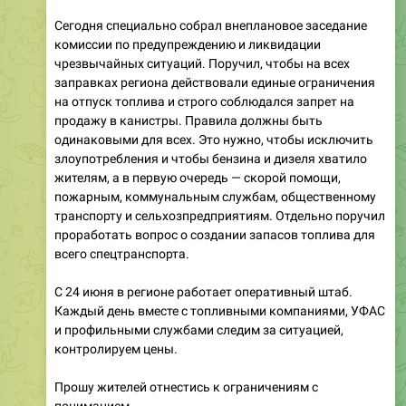
комиссии по предупреждению и ликвидации
чрезвычайных ситуаций. Поручил, чтобы на всех
заправках региона действовали единые ограничения
на отпуск топлива и строго соблюдался запрет на
продажу в канистры. Правила должны быть
одинаковыми для всех. Это нужно, чтобы исключить
злоупотребления и чтобы бензина и дизеля хватило
жителям, а в первую очередь — скорой помощи,
пожарным, коммунальным службам, общественному
транспорту и сельхозпредприятиям. Отдельно поручил
проработать вопрос о создании запасов топлива для
всего спецтранспорта.
С 24 июня в регионе работает оперативный штаб.
Каждый день вместе с топливными компаниями, УФАС
и профильными службами следим за ситуацией,
контролируем цены.
Прошу жителей отнестись к ограничениям с
пониманием.
🤯
❤
😢
💔
17
12
8
4
1
👍
2.35K
15:25