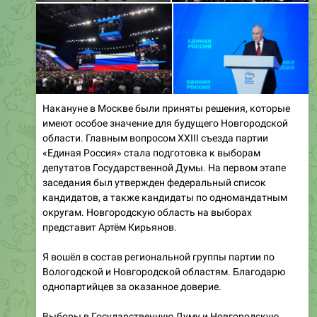
Накануне в Москве были приняты решения, которые
имеют особое значение для будущего Новгородской
области. Главным вопросом XXIII съезда партии
«Единая Россия» стала подготовка к выборам
депутатов Государственной Думы. На первом этапе
заседания был утвержден федеральный список
кандидатов, а также кандидаты по одномандатным
округам. Новгородскую область на выборах
представит Артём Кирьянов.
Я вошёл в состав региональной группы партии по
Вологодской и Новгородской областям. Благодарю
однопартийцев за оказанное доверие.
Выборы в Государственную Думу и Новгородскую
областную Думу — это ключевое политическое
событие. Они определят вектор развития страны и