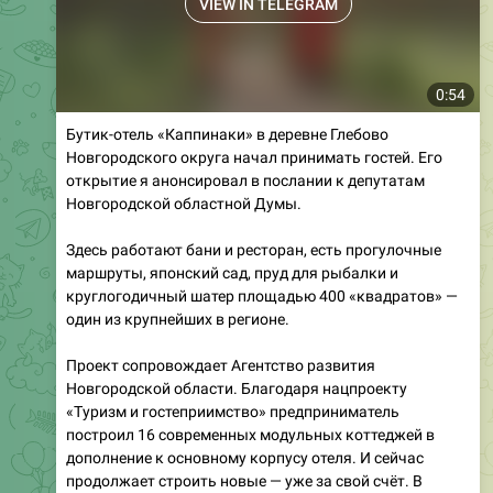
0:54
Бутик-отель «Каппинаки» в деревне Глебово
Новгородского округа начал принимать гостей. Его
открытие я анонсировал в послании к депутатам
Новгородской областной Думы.
Здесь работают бани и ресторан, есть прогулочные
маршруты, японский сад, пруд для рыбалки и
круглогодичный шатер площадью 400 «квадратов» —
один из крупнейших в регионе.
Проект сопровождает Агентство развития
Новгородской области. Благодаря нацпроекту
«Туризм и гостеприимство» предприниматель
построил 16 современных модульных коттеджей в
дополнение к основному корпусу отеля. И сейчас
продолжает строить новые — уже за свой счёт. В
общей сложности инвестор вложил в проект более
миллиарда рублей, создав полсотни новых рабочих