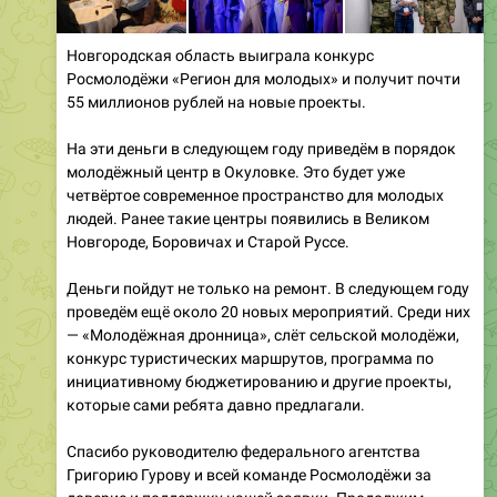
Новгородская область выиграла конкурс
Росмолодёжи «Регион для молодых» и получит почти
55 миллионов рублей на новые проекты.
На эти деньги в следующем году приведём в порядок
молодёжный центр в Окуловке. Это будет уже
четвёртое современное пространство для молодых
людей. Ранее такие центры появились в Великом
Новгороде, Боровичах и Старой Руссе.
Деньги пойдут не только на ремонт. В следующем году
проведём ещё около 20 новых мероприятий. Среди них
— «Молодёжная дронница», слёт сельской молодёжи,
конкурс туристических маршрутов, программа по
инициативному бюджетированию и другие проекты,
которые сами ребята давно предлагали.
Спасибо руководителю федерального агентства
Григорию Гурову и всей команде Росмолодёжи за
доверие и поддержку нашей заявки. Продолжим
создавать условия, чтобы молодые новгородцы могли
учиться, пробовать новое, находить