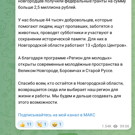
У нас больше 44 тысяч добровольцев, которые
помогают людям, ищут пропавших, заботятся о
животных, проводят субботники и участвуют в
сохранении исторической памяти. Для них в
Новгородской области работают 13 «Добро.Центров».
А благодаря программе «Регион для молодых»
открыты современные молодёжные пространства в
Великом Новгороде, Боровичах и Старой Руссе.
Спасибо всем, кто остаётся в Новгородской области,
возвращается сюда или выбирает наш регион для
жизни и работы. Мы будем и дальше создавать для
этого возможности.
Подписывайтесь на мой канал в МАКС
👏
🤩
11
1
1
👍
1.54K
09:06
June 29