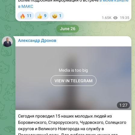
🔥
🤩
11
9
1
👍
1.65K
19:35
June 26
Александр Дронов
Media is too big
VIEW IN TELEGRAM
1:27
Сегодня проводил 15 наших молодых людей из
Боровичского, Старорусского, Чудовского, Солецкого
округов и Великого Новгорода на службу в
Президентский полк. Для любого призывника это
большая честь и серьёзная ответственность.