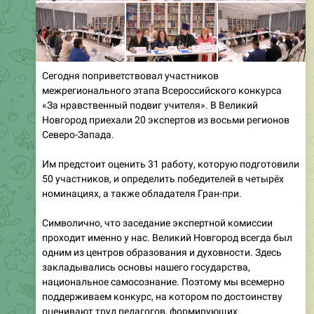
Сегодня поприветствовал участников
межрегионального этапа Всероссийского конкурса
«За нравственный подвиг учителя». В Великий
Новгород приехали 20 экспертов из восьми регионов
Северо-Запада.
Им предстоит оценить 31 работу, которую подготовили
50 участников, и определить победителей в четырёх
номинациях, а также обладателя Гран-при.
Символично, что заседание экспертной комиссии
проходит именно у нас. Великий Новгород всегда был
одним из центров образования и духовности. Здесь
закладывались основы нашего государства,
национальное самосознание. Поэтому мы всемерно
поддерживаем конкурс, на котором по достоинству
оценивают труд педагогов, формирующих
нравственные ориентиры у наших детей. В
Новгородской области очень много учителей, которые