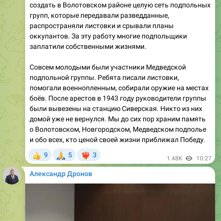
распространяли листовки и срывали планы
оккупантов. За эту работу многие подпольщики
заплатили собственными жизнями.
Совсем молодыми были участники Медведской
подпольной группы. Ребята писали листовки,
помогали военнопленным, собирали оружие на местах
боёв. После арестов в 1943 году руководители группы
были вывезены на станцию Сиверская. Никто из них
домой уже не вернулся. Мы до сих пор храним память
о Волотовском, Новгородском, Медведском подполье
и обо всех, кто ценой своей жизни приближал Победу.
🙏
9
5
3
👍
❤‍🔥
1.48K
10:27
Александр Дронов