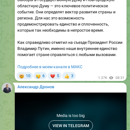
региона. Для нас это возможность
продемонстрировать единство и сплоченность,
которые так необходимы в непростое время.
Как справедливо отметил на съезде Президент России
Владимир Путин, именно наше внутреннее единство
помогает стране справляться с любыми вызовами.
Подробнее в моем канале в МАКС
🤯
😢
💔
10
6
5
3
👍
1.37K
08:31
Александр Дронов
Media is too big
VIEW IN TELEGRAM