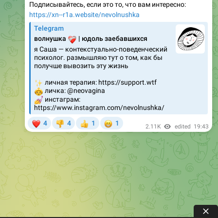
Подписывайтесь, если это то, что вам интересно:
https://xn--r1a.website/nevolnushka
Telegram
❤️‍🩹
волнушка
| юдоль заебавшихся
я Саша — контекстуально-поведенческий
психолог. размышляю тут о том, как бы
получше вывозить эту жизнь
✨
личная терапия: https://support.wtf
👵
личка: @neovagina
💅
инстаграм:
https://www.instagram.com/nevolnushka/
❤
😁
4
4
1
1
👎
👍
2.11K
edited
19:43