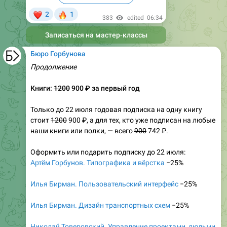
❤
🔥
2
1
383
edited
06:34
Записаться на мастер‑классы
Бюро Горбунова
Продолжение
Книги:
1200
900 ₽ за первый год
Только до 22 июля годовая подписка на одну книгу
стоит
1200
900 ₽, а для тех, кто уже подписан на любые
наши книги или полки, — всего
900
742 ₽.
Оформить или подарить подписку до 22 июля:
Артём Горбунов. Типографика и вёрстка
−25%
Илья Бирман. Пользовательский интерфейс
−25%
Илья Бирман. Дизайн транспортных схем
−25%
Николай Товеровский. Управление проектами, людьми