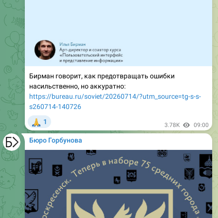
Бирман говорит, как предотвращать ошибки
насильственно, но аккуратно:
https://bureau.ru/soviet/20260714/?utm_source=tg-s-s-
s260714-140726
🙏
1
3.78K
09:00
Бюро Горбунова