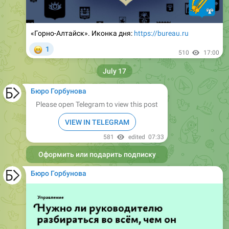
«Горно-Алтайск». Иконка дня:
https://bureau.ru
😁
1
510
17:00
July 17
Бюро Горбунова
Please open Telegram to view this post
VIEW IN TELEGRAM
581
edited
07:33
Оформить или подарить подписку
Бюро Горбунова