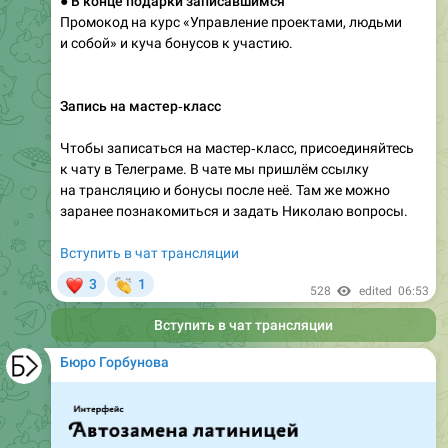
● В конце подарки записавшимся
Промокод на курс «Управление проектами, людьми
и собой» и куча бонусов к участию.
Запись на мастер‑класс
Чтобы записаться на мастер‑класс, присоединяйтесь
к чату в Телеграме. В чате мы пришлём ссылку
на трансляцию и бонусы после неё. Там же можно
заранее познакомиться и задать Николаю вопросы.
Вступить в чат трансляции
❤
👏
3
1
528
edited
06:53
Вступить в чат трансляции
Бюро Горбунова