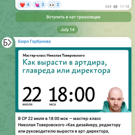
❤
💘
👀
4
3
2
549
11:18
Вступить в чат трансляции
July 14
Бюро Горбунова
В СР 22 июля в 18:00 мск — мастер‑класс
Николая Товеровского «Как дизайнеру, редактору
или руководителю вырасти в арт‑директора,