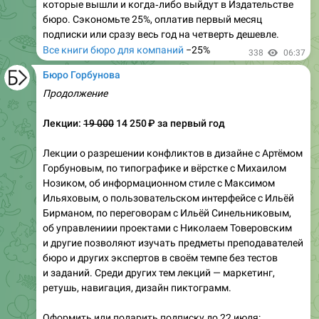
которые вышли и когда‑либо выйдут в Издательстве
бюро. Сэкономьте 25%, оплатив первый месяц
подписки или сразу весь год на четверть дешевле.
Все книги бюро для компаний
−25%
338
06:37
Бюро Горбунова
Продолжение
Лекции:
19 000
14 250 ₽ за первый год
Лекции о разрешении конфликтов в дизайне с Артёмом
Горбуновым, по типографике и вёрстке с Михаилом
Нозиком, об информационном стиле с Максимом
Ильяховым, о пользовательском интерфейсе с Ильёй
Бирманом, по переговорам с Ильёй Синельниковым,
об управлениии проектами с Николаем Товеровским
и другие позволяют изучать предметы преподавателей
бюро и других экспертов в своём темпе без тестов
и заданий. Среди других тем лекций — маркетинг,
ретушь, навигация, дизайн пиктограмм.
Оформить или подарить подписку до 22 июля: