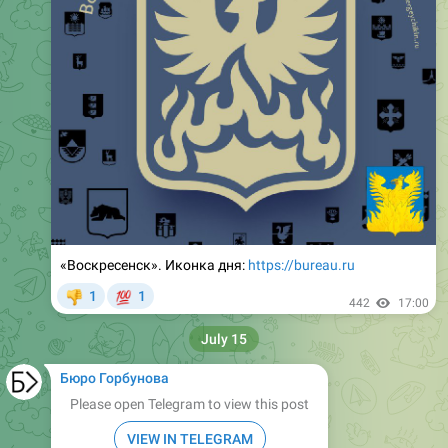
«Воскресенск». Иконка дня:
https://bureau.ru
💯
1
1
👎
442
17:00
July 15
Бюро Горбунова
Please open Telegram to view this post
VIEW IN TELEGRAM