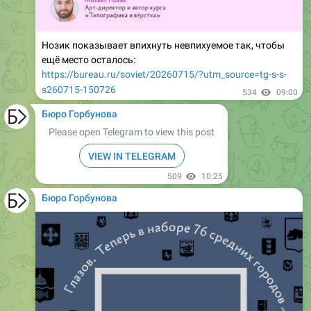
Нозик показывает впихнуть невпихуемое так, чтобы
ещё место осталось:
https://bureau.ru/soviet/20260715/?utm_source=tg-s-s-
s260715-150726
534
09:00
Бюро Горбунова
Please open Telegram to view this post
VIEW IN TELEGRAM
509
10:25
Бюро Горбунова