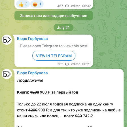
😍
3
1
👍
467
edited
06:32
Записаться или подарить обучение
July 21
Бюро Горбунова
Please open Telegram to view this post
VIEW IN TELEGRAM
362
edited
06:21
Бюро Горбунова
Продолжение
Книги:
1200
900 ₽ за первый год
Только до 22 июля годовая подписка на одну книгу
стоит
1200
900 ₽, а для тех, кто уже подписан на любые
наши книги или полки, — всего
900
742 ₽.