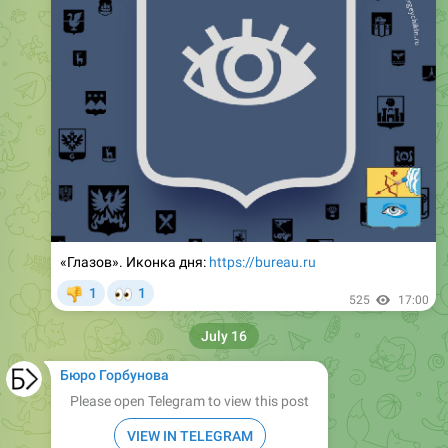
«Глазов». Иконка дня:
https://bureau.ru
👀
1
1
👎
525
17:00
July 16
Бюро Горбунова
Please open Telegram to view this post
VIEW IN TELEGRAM