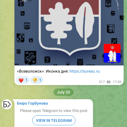
«Всеволожск». Иконка дня:
https://bureau.ru
❤
1
1
👎
517
17:00
July 20
Бюро Горбунова
Please open Telegram to view this post
VIEW IN TELEGRAM