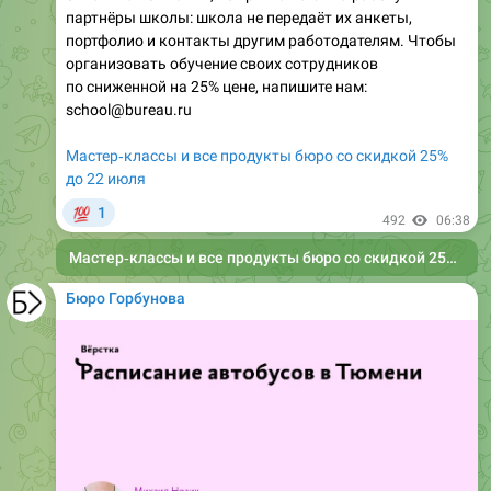
партнёры школы: школа не передаёт их анкеты,
портфолио и контакты другим работодателям. Чтобы
организовать обучение своих сотрудников
по сниженной на 25% цене, напишите нам:
school@bureau.ru
Мастер‑классы и все продукты бюро со скидкой 25%
до 22 июля
💯
1
492
06:38
Мастер‑классы и все продукты бюро со скидкой 25% до 22 июля
Бюро Горбунова