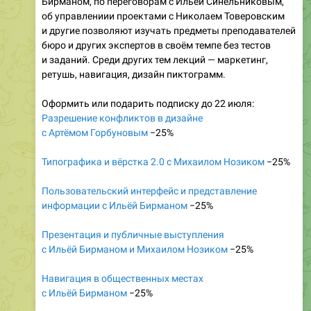
Бирманом, по переговорам с Ильёй Синельниковым,
об управлениии проектами с Николаем Товеровским
и другие позволяют изучать предметы преподавателей
бюро и других экспертов в своём темпе без тестов
и заданий. Среди других тем лекций — маркетинг,
ретушь, навигация, дизайн пиктограмм.
Оформить или подарить подписку до 22 июля:
Разрешение конфликтов в дизайне
с Артёмом Горбуновым
−25%
Типографика и вёрстка 2.0 с Михаилом Нозиком
−25%
Пользовательский интерфейс и представление
информации с Ильёй Бирманом
−25%
Презентация и публичные выступления
с Ильёй Бирманом и Михаилом Нозиком
−25%
Навигация в общественных местах
с Ильёй Бирманом
−25%