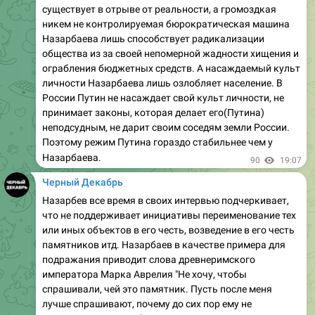
существует в отрыве от реальности, а громоздкая
никем не контролируемая бюрократическая машина
Назарбаева лишь способствует радикализации
общества из за своей непомерной жадности хищения и
ограбления бюджетных средств. А насаждаемый культ
личности Назарбаева лишь озлобляет население. В
России Путин не насаждает свой культ личности, не
принимает законы, которая делает его(Путина)
неподсудным, не дарит своим соседям земли России.
Поэтому режим Путина гораздо стабильнее чем у
Назарбаева.
90
19:07
Черный Декабрь
Назарбев все время в своих интервью подчеркивает,
что не поддерживает инициативы переименование тех
или иных объектов в его честь, возведение в его честь
памятников итд. Назарбаев в качестве примера для
подражания приводит слова древнеримского
императора Марка Аврелия "Не хочу, чтобы
спрашивали, чей это памятник. Пусть после меня
лучше спрашивают, почему до сих пор ему не