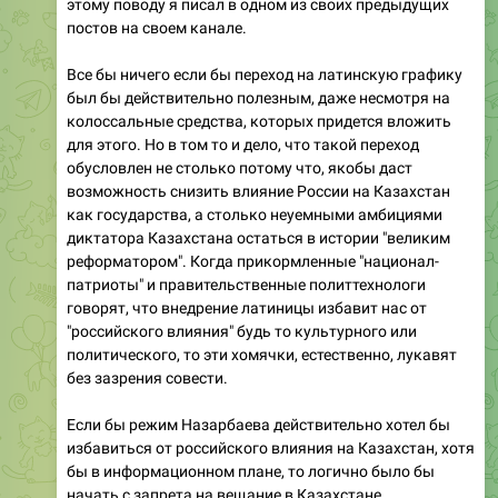
этому поводу я писал в одном из своих предыдущих
постов на своем канале.
Все бы ничего если бы переход на латинскую графику
был бы действительно полезным, даже несмотря на
колоссальные средства, которых придется вложить
для этого. Но в том то и дело, что такой переход
обусловлен не столько потому что, якобы даст
возможность снизить влияние России на Казахстан
как государства, а столько неуемными амбициями
диктатора Казахстана остаться в истории "великим
реформатором". Когда прикормленные "национал-
патриоты" и правительственные политтехнологи
говорят, что внедрение латиницы избавит нас от
"российского влияния" будь то культурного или
политического, то эти хомячки, естественно, лукавят
без зазрения совести.
Если бы режим Назарбаева действительно хотел бы
избавиться от российского влияния на Казахстан, хотя
бы в информационном плане, то логично было бы
начать с запрета на вещание в Казахстане