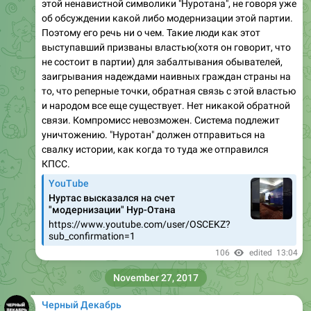
этой ненавистной символики "Нуротана", не говоря уже
об обсуждении какой либо модернизации этой партии.
Поэтому его речь ни о чем. Такие люди как этот
выступавший призваны властью(хотя он говорит, что
не состоит в партии) для забалтывания обывателей,
заигрывания надеждами наивных граждан страны на
то, что реперные точки, обратная связь с этой властью
и народом все еще существует. Нет никакой обратной
связи. Компромисс невозможен. Система подлежит
уничтожению. "Нуротан" должен отправиться на
свалку истории, как когда то туда же отправился
КПСС.
YouTube
Нуртас высказался на счет
"модернизации" Нур-Отана
https://www.youtube.com/user/OSCEKZ?
sub_confirmation=1
106
edited
13:04
November 27, 2017
Черный Декабрь