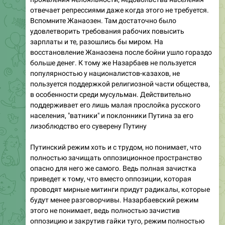
отвечает репрессиями даже когда этого не требуется.
Вспомните Жанаозен. Там достаточно было
удовлетворить требования рабочих повысить
зарплаты и те, разошлись бы миром. На
восстановление Жанаозена после бойни ушло гораздо
больше денег. К тому же Назарбаев не пользуется
популярностью у националистов-казахов, не
пользуется поддержкой религиозной части общества,
в особенности среди мусульман. Действительно
поддерживает его лишь малая прослойка русского
населения, "ватники" и поклонники Путина за его
лизоблюдство его суверену Путину
Путинский режим хоть и с трудом, но понимает, что
полностью зачищать оппозиционное пространство
опасно для него же самого. Ведь полная зачистка
приведет к тому, что вместо оппозиции, которая
проводят мирные митинги придут радикалы, которые
будут менее разговорчивы. Назарбаевский режим
этого не понимает, ведь полностью зачистив
оппозицию и закрутив гайки туго, режим полностью