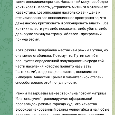
такие оппозиционеры как Навальный могут свободно
критиковать власть, устраивать митинги в отличие от
Казахстана, где оппозиция настолько зачищена и
стерилизовано все оппозиционное пространство, что
даже некому критиковать и оппонировать власти. Все
критики власти уже либо посажены, либо убиты, либо
давно уже покинули страну. Аблязов - прекрасный
пример этому.
Хотя режим Назарбаева жестче чем режим Путина, но
она менее стабильна. Потому что, Путин хотя бы
пользуется определенной популярностью среди той
части населения которую принято называть
"ватниками", среди националистов, шовинистов-
имперцев. Аннексия Крыма в значительной степени
способствовало этой популярности.
Режим Назарбаева менее стабильна потому матрица
"благополучия" транслируемая официальной
пропагандой режима гораздо худшего качества.
Бюрократизированный режим менее гибка и на любые
проявления нелояльности, недовольства населения