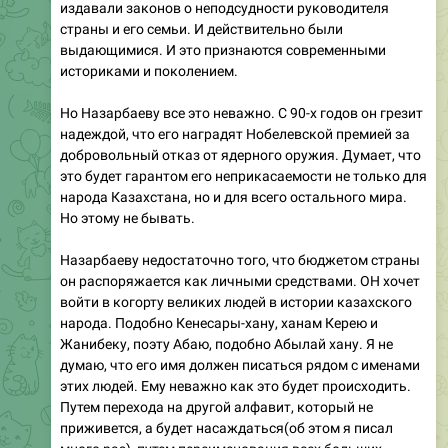
издавали законов о неподсудности руководителя
страны и его семьи. И действительно были
выдающимися. И это признаются современными
историками и поколением.
Но Назарбаеву все это неважно. С 90-х годов он грезит
надеждой, что его наградят Нобелевской премией за
добровольный отказ от ядерного оружия. Думает, что
это будет гарантом его неприкасаемости не только для
народа Казахстана, но и для всего остального мира.
Но этому не бывать.
Назарбаеву недостаточно того, что бюджетом страны
он распоряжается как личными средствами. ОН хочет
войти в когорту великих людей в истории казахского
народа. Подобно Кенесары-хану, ханам Керею и
Жанибеку, поэту Абаю, подобно Абылай хану. Я не
думаю, что его имя должен писаться рядом с именами
этих людей. Ему неважно как это будет происходить.
Путем перехода на другой алфавит, который не
приживется, а будет насаждаться(об этом я писал