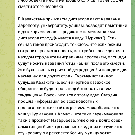
либо объектам если не прошло хотя бы 10 лет со дня
смерти этого человека.
В Казахстане при живом диктаторе дают названия
аэропорту, университету, улицам, возводят памятники
и даже присваивают предикат с намеком на имя
диктатора городу(имеется ввиду "Нуркент"). Если
сейчас такое происходит, то боюсь, что если режим
сохранит преемственность, как грибы после дождя в
каждом городе все центральные проспекты, площади
будут носить названия "отца нации" после его смерти.
Это будет очень серьезной деградацией и поводом для
насмешек для других стран. Туркменистан - вот
будущее Казахстана, если инертное казахское
общество не будет противодействовать таким
тенденциям. Боюсь, что все к этому идет. Сегодня
прошла информация во всех новостных
пропагандистских сайтах режима Назарбаева, что
улицу Фурманова в Алматы все таки переименовали
таки в проспект Назарбаева. Уже очень долго среди
алматинцев были тревожные ожидания и слухи, что
эту красивую и рекспектабельную улицу хотят