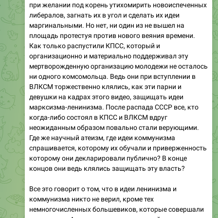
при желании под корень утихомирить новоиспеченных
либералов, загнать их в угол и сделать их идеи
маргинальными. Но нет, ни один из не вышел на
площадь протестуя против нового веяния времени.
Как только распустили КПСС, который и
организационно и материально поддерживал эту
мертворожденную организацию молодежи не осталось
ни одного комсомольца. Ведь они при вступлении в
ВЛКСМ торжественно клялись, как эти парни и
девушки на кадрах этого видео, защищать идеи
марксизма-ленинизма. После распада СССР все, кто
когда-либо состоял в КПСС и ВЛКСМ вдруг
неожиданным образом повально стали верующими.
Где же научный атеизм, где идеи коммунизма
спрашивается, которому их обучали и приверженность
которому они декларировали публично? В конце
концов они ведь клялись защищать эту власть?
Все это говорит о том, что в идеи ленинизма и
коммунизма никто не верил, кроме тех
немногочисленных большевиков, которые совершали