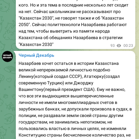
кого. Но и эта тема в последние несколько лет сходит
на нет. Сейчас школьникам не рассказывают про
"Казахстан 2030", не говорят также и об "Казахстан
2050". Сейчас политтехнологи Назарбаева работают
над тем, чтобы выветрить из памяти народа
Казахстана об обещаниях Назарбаева в стратегии
"Казахстан 2030"
93
00:23
Черный Декабрь
Назарбаев хочет остаться в истории Казахстана
великой непререкаемой личностью подобно
Ленину(который создал СССР), Ататюрку(создал
современную Турцию) или Джорджу
Вашингтону(первый президент США). Ему не важно,
что все эти выдающиеся вышеперечисленные
личности не имели многомиллиардных счетов в
зарубежных банках, не допускали произвола в судах, в
полиции, не раздавали земли своей страны другим
государствам, не занимались непотизмом, не
пользовались властью в личных целях, не изменяли
Конституцию страны бесчисленное количество раз, не