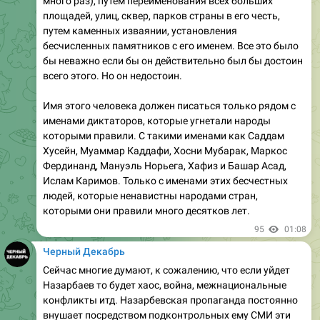
много раз), путем переименования всех больших
площадей, улиц, сквер, парков страны в его честь,
путем каменных изваянии, установления
бесчисленных памятников с его именем. Все это было
бы неважно если бы он действительно был бы достоин
всего этого. Но он недостоин.
Имя этого человека должен писаться только рядом с
именами диктаторов, которые угнетали народы
которыми правили. С такими именами как Саддам
Хусейн, Муаммар Каддафи, Хосни Мубарак, Маркос
Фердинанд, Мануэль Норьега, Хафиз и Башар Асад,
Ислам Каримов. Только с именами этих бесчестных
людей, которые ненавистны народами стран,
которыми они правили много десятков лет.
95
01:08
Черный Декабрь
Сейчас многие думают, к сожалению, что если уйдет
Назарбаев то будет хаос, война, межнациональные
конфликты итд. Назарбевская пропаганда постоянно
внушает посредством подконтрольных ему СМИ эти