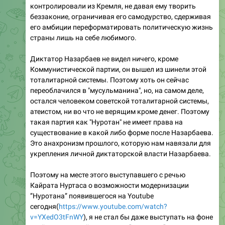
контролировали из Кремля, не давая ему творить
беззаконие, ограничивая его самодурство, сдерживая
его амбиции переформатировать политическую жизнь
страны лишь на себе любимого.
Диктатор Назарбаев не видел ничего, кроме
Коммунистической партии, он вышел из шинели этой
тоталитарной системы. Поэтому хоть он сейчас
переоблачился в "мусульманина", но, на самом деле,
остался человеком советской тоталитарной системы,
атеистом, ни во что не верящим кроме денег. Поэтому
такая партия как "Нуротан" не имеет права на
существование в какой либо форме после Назарбаева.
Это анахронизм прошлого, которую нам навязали для
укрепления личной диктаторской власти Назарбаева.
Поэтому на месте этого выступавшего с речью
Кайрата Нуртаса о возможности модернизации
”Нуротана” появившегося на Youtube
сегодня(
https://www.youtube.com/watch?
v=YXedO3tFnWY
), я не стал бы даже выступать на фоне