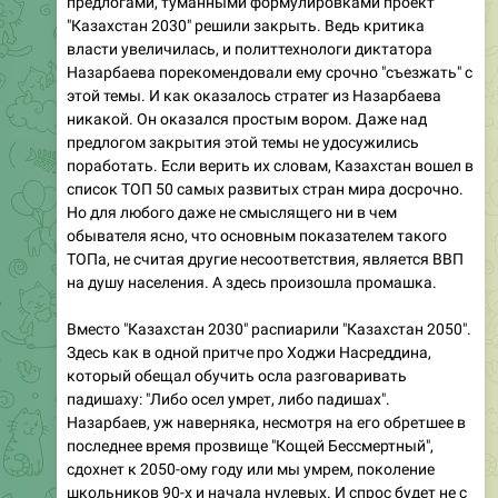
предлогами, туманными формулировками проект
"Казахстан 2030" решили закрыть. Ведь критика
власти увеличилась, и политтехнологи диктатора
Назарбаева порекомендовали ему срочно "съезжать" с
этой темы. И как оказалось стратег из Назарбаева
никакой. Он оказался простым вором. Даже над
предлогом закрытия этой темы не удосужились
поработать. Если верить их словам, Казахстан вошел в
список ТОП 50 самых развитых стран мира досрочно.
Но для любого даже не смыслящего ни в чем
обывателя ясно, что основным показателем такого
ТОПа, не считая другие несоответствия, является ВВП
на душу населения. А здесь произошла промашка.
Вместо "Казахстан 2030" распиарили "Казахстан 2050".
Здесь как в одной притче про Ходжи Насреддина,
который обещал обучить осла разговаривать
падишаху: "Либо осел умрет, либо падишах".
Назарбаев, уж наверняка, несмотря на его обретшее в
последнее время прозвище "Кощей Бессмертный",
сдохнет к 2050-ому году или мы умрем, поколение
школьников 90-х и начала нулевых. И спрос будет не с