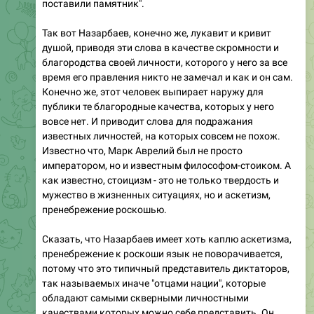
поставили памятник".
Так вот Назарбаев, конечно же, лукавит и кривит
душой, приводя эти слова в качестве скромности и
благородства своей личности, которого у него за все
время его правления никто не замечал и как и он сам.
Конечно же, этот человек выпирает наружу для
публики те благородные качества, которых у него
вовсе нет. И приводит слова для подражания
известных личностей, на которых совсем не похож.
Известно что, Марк Аврелий был не просто
императором, но и известным философом-стоиком. А
как известно, стоицизм - это не только твердость и
мужество в жизненных ситуациях, но и аскетизм,
пренебрежение роскошью.
Сказать, что Назарбаев имеет хоть каплю аскетизма,
пренебрежение к роскоши язык не поворачивается,
потому что это типичный представитель диктаторов,
так называемых иначе "отцами нации", которые
обладают самыми скверными личностными
качествами которых можно себе представить. Он