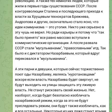
революцию. А также тех немногих людей, которые
жили в первые годы существования СССР. После
контрреволюции Сталина и последующего прихода к
власти за Хрущевым технократов Брежнева,
Андропова и других, окончательно стало ясно, что
идеи коммунизма — это утопия. Никто уже серьезно в
эту чушь не верил. Но ради карьеры и потому что "так
было принято" все равно массово вступали в
коммунистические организации. А после развала
СССР стали "мусульманами", "православными" итд. Так
было и с диктатором Назарбаевым, который вдруг
перековался в "мусульманина".
А эти парни и девушки, которые сейчас торжественно
поют оды Назарбаеву, являясь "нуротановцами"
вскоре если власть Назарбаева будет свергнут, не
будут выходить на улицы защищать эту лживую
власть. Не станут рисковать своей жизнью. Нет,
наоборот, когда будет безопасно изобличать
назарбаевский режим, когда за это не будут
преследовать режим, они будут также изобличать, как
и все остальные. Некоторые из них даже станут ярыми