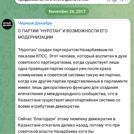
99
19:17
November 26, 2017
Черный Декабрь
О ПАРТИИ “НУРОТАН” И ВОЗМОЖНОСТИ ЕГО
МОДЕРНИЗАЦИИ
"Нуротан" создан партократом Назарбаевым по
лекалам КПСС. Этот человек, который воспитан в духе
советского партократизма, когда существует лишь
одна правящая партия создал уже после краха
коммунизма и советской системы такую же партию,
когда как другие партии представленные в парламенте
имеют лишь декоративную функцию для создания
впечатления у международного сообщества, что в
Казахстане существует многопартийная система со
всеми атрибутами демократии.
Сейчас "благодаря" этому люмпену демократия в
Казахстане откатила далеко назад, потому что при
советской власти Назарбаева хотя бы