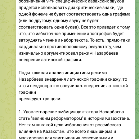
обозначения 9-ти специфических казахских звуков
придется использовать диакритические знаки, где
одной фонеме не будет соответствовать одна графема
(или по другому: одному звуку не будет
соответствовать одна буква). Все это приведет к тому
что, что избыточное применение апострофов будет
затруднять чтение и набор текста. То есть, прямо-таки
кардинально противоположному результату, чем
изначально аргументировал режим Назарбаева
внедрение латинской графики.
Подытоживая анализ инициативы режима
Назарбаева внедрения латинской графики скажу, то
что я неоднократно озвучивал: внедрение латинской
графики
преследует три цели:
1. Удовлетворение амбиции диктатора Назарбаева
стать "великим реформатором" в истории Казахстана.
Нет там никакой цели избавления от российского
влияния на Казахстан. Это всего лишь ширма и
маскировка для заигрывания доверчивыми и