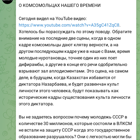
О КОМСОМОЛЬЦАХ НАШЕГО ВРЕМЕНИ
Сегодня видел на YouTube видео:
https://www.youtube.com/watch?v=A35gC41ZqC8
.
Хотелось бы порассуждать по этому поводу. Обратите
внимание на последние две сцены, когда в одном
кадре комсомольцы дают клятву верности, а на
другом последующем кадре уже в наше с Вами, время
молодые нуротановцы, точнее один из них поет
дифирамбы, а другие в конце его речи одобрительно
взрывают зал аплодисментами. Это сцена, на самом
деле, в будущем, когда Казахстан избавится от
диктатора Назарбаева, и будет развенчан культ
личности этого человека, будут показывать как
исторические кадры существования культа личности
этого диктатора.
Вы не задаетесь вопросом почему молодежь СССР в
количестве 30 миллионов, которые состояли в ВЛКСМ
не встали на защиту СССР когда это государственное
образование разрушалось? Они с легкостью могли бы