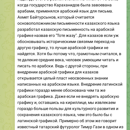
когда государство Караханидов была завоевана
арабами, применялся арабский язык для письма.
Ахмет Байтурсынов, который считается
основоположником письменности казахского языка
разработал казахскую письменность на арабской
графике назвав его "Тоте жазу". Для казахов если уж
обосновывать историческими связями переход на
другую графику, то лучше арабской графики не
найдется. Хотя бы потому что, грамотным считался, в
те далекие средние века, человек умеющим читать и
писать по арабски. Ведь с другой стороны, при
внедрении арабской графики для казахов
открывается целый пласт неосвоенных знании
написанных на арабском языке. Внедрение латинской
графики гораздо менее обоснована чем та же
арабская графика. Даже если не внедрять арабскую
графику и, оставшись на кириллице, мы извлекаем
гораздо больше пользы для культурного развития и
сохранения казахского языка, чем это было бы с
латинской графикой. Примерно об этом же говорит
известный татарский футуролог Тимур Гази в одном из