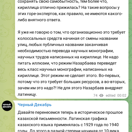
сохранять свою самобытность, тем более что,
кириллица отлично прижилась? На такие вопросы у
этих горе-экспертов, как правило, не имеются какого-
либо внятного ответа.
Я уже не говорю о том, что организационно это требует
колоссальных средств начиная от смены названии
улиц, любых публичных названии заканчивая
необходимостью перевода научных монографии,
научных трудов написанных на кириллице. Не надо
питать иллюзии, что режим Назарбаева переведет
весь класс научных монографии, написанных на
кириллице. Этот режим не сделает этого. Во-первых,
потому что это требует больших ресурсов, а во-вторых,
зачем им это надо?! Не для этого Назарбаев внедряет
латиницу.
74
edited
00:02
Черный Декабрь
Давайте перенесемся теперь в историческое прошлое
казахской письменности. Латинская графика
казахского языка применялась с 1929 года по 1940
годы. До этого в разной степени начиная от 10-века,