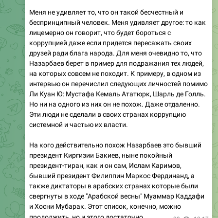
Меня не удивляет то, что он такой бесчестный и
беспринципный человек. Меня удивляет другое: то как
лицемерно он говорит, что будет бороться с
коррупцией даже если придется пересажать своих
друзей ради блага народа. Для меня очевидно то, что
Назарбаев берет в пример для подражания тех людей,
на которых совсем не походит. К примеру, в одном из
интервью он перечислил следующих личностей помимо
Ли Куан Ю: Мустафа Кемаль Ататюрк, Шарль де Голль.
Но ни на одного из них он не похож. Даже отдаленно.
Эти люди не сделали в своих странах коррупцию
системной и частью их власти.
На кого действительно похож Назарбаев это бывший
президент Киргизии Бакиев, ныне покойный
президент-тиран, как и он сам, Ислам Каримов,
бывший президент Филиппин Маркос Фердинанд, а
также диктаторы в арабских странах которые были
свергнуты в ходе "Арабской весны" Муаммар Каддафи
и Хосни Мубарак. Этот список, конечно, можно
продолжить, но и этого достаточно.