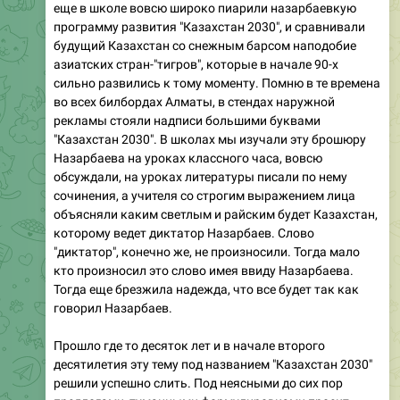
еще в школе вовсю широко пиарили назарбаевкую
программу развития "Казахстан 2030", и сравнивали
будущий Казахстан со снежным барсом наподобие
азиатских стран-"тигров", которые в начале 90-х
сильно развились к тому моменту. Помню в те времена
во всех билбордах Алматы, в стендах наружной
рекламы стояли надписи большими буквами
"Казахстан 2030". В школах мы изучали эту брошюру
Назарбаева на уроках классного часа, вовсю
обсуждали, на уроках литературы писали по нему
сочинения, а учителя со строгим выражением лица
объясняли каким светлым и райским будет Казахстан,
которому ведет диктатор Назарбаев. Слово
"диктатор", конечно же, не произносили. Тогда мало
кто произносил это слово имея ввиду Назарбаева.
Тогда еще брезжила надежда, что все будет так как
говорил Назарбаев.
Прошло где то десяток лет и в начале второго
десятилетия эту тему под названием "Казахстан 2030"
решили успешно слить. Под неясными до сих пор