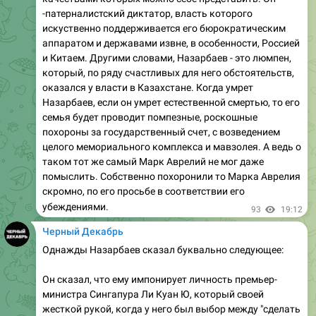
-патерналистский диктатор, власть которого
искуственно поддерживается его бюрократическим
аппаратом и державами извне, в особенности, Россией
и Китаем. Другими словами, Назарбаев - это люмпен,
который, по ряду счастливых для него обстоятельств,
оказался у власти в Казахстане. Когда умрет
Назарбаев, если он умрет естественной смертью, то его
семья будет проводит помпезные, роскошные
похороны за государственный счет, с возведением
целого мемориального комплекса и мавзолея. А ведь о
таком тот же самый Марк Аврелий не мог даже
помыслить. Собственно похоронили то Марка Аврелия
скромно, по его просьбе в соответствии его
убеждениями .
93
19:12
Черный Декабрь
Однажды Назарбаев сказал буквально следующее:
Он сказал, что ему импонирует личность премьер-
министра Сингапура Ли Куан Ю, который своей
жесткой рукой, когда у него был выбор между "сделать