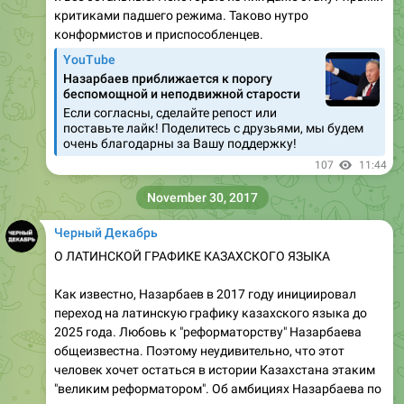
критиками падшего режима. Таково нутро
конформистов и приспособленцев.
YouTube
Назарбаев приближается к порогу
беспомощной и неподвижной старости
Если согласны, сделайте репост или
поставьте лайк! Поделитесь с друзьями, мы будем
очень благодарны за Вашу поддержку!
107
11:44
November 30, 2017
Черный Декабрь
О ЛАТИНСКОЙ ГРАФИКЕ КАЗАХСКОГО ЯЗЫКА
Как известно, Назарбаев в 2017 году инициировал
переход на латинскую графику казахского языка до
2025 года. Любовь к "реформаторству" Назарбаева
общеизвестна. Поэтому неудивительно, что этот
человек хочет остаться в истории Казахстана этаким
"великим реформатором". Об амбициях Назарбаева по