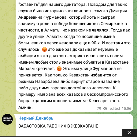
"оставить" для нашего диктатора. Поводом для таких
слухов было историческая личность самого Дмитрия
Андреевича Фурманова, который хоть и сыграл
значимую роль в победе большевиков в Семиречье, в
частности, в Алматы, но казахом не являлся. Тогда как
другие улицы Алматы когда то носившие имена
большевиков переименовали еще в 90-х. И все таки это
😡
случилось.
Это еще раз доказывает неуемные
амбиции этого дряхлого старика испоганить своим
именем любые столь значимые объекты в Казахстане.
😡
Маразм крепчает.
Это имя улице Фурманова не
приживется. Как только Казахстан избавится от
режима Назарбаева либо вернут старое название,
либо дадут имя гораздо достойного человека. К
примеру, имя хана всех казахов и бескомпромиссного
борца с царским колониализмом - Кенесары хана.
Аминь.
79
edited
15:06
Черный Декабрь
ЗАБАСТОВКА РАБОЧИХ В ЖЕЗКАЗГАНЕ