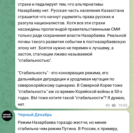
страхи и педалирует тем, что альтернативы
Назарбаеву нет. Русская часть населения Казахстана
страшится что начнут ущемлять права русских и
разгула националистов. Хотя все эти страхи
насаждены пропагандой правительственными СМИ
только ради сохранения власти Назарбаева. Реальной
почвы такого развития событии в постназарбаевскую
эпоху нет. Боятся нужно не перемен к лучшему, а
застоя, стагнации лживо называемой
"стабильностью".
"Стабильность" - это консервация режима, его
дальнейшая деградация и уродливая мутация по
северокорейскому сценарию. В Северной Корее тоже
"стабильность" аж со времен Корейской войны в 50-х
годах. ВЫ тоже хотите такой "стабильности"? Я думаю,
нет.
89
19:03
Черный Декабрь
Режим Назарбаева гораздо жестче, но менее
стабильна чем режим Путина. В России, к примеру,