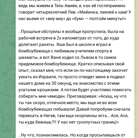
ведь мы живем в Тель-Авиве, и, как ей гостеприимно
говорит четырехлетний Лев: «Майинка, пиезяй к нам! У
нас вьемя от «виу-виу» до «бум» — полтойи минуты!»
..Прошлые обстрелы я вообще пропустила, была на
рабочей встрече в 2х километрах от того, до куда
долетают ракеты. Яша был в школе и играл в
бомбоубежище с любимым учителем спорта в
шахматы, а вот Ваня ходил со Львом в то самое
придомовое бомбоубежище. Кратко описывая свой
опыт, сказал мне, что если он по-настоящему захочет
уехать из Израиля, то просто отведет меня в подвал
нашего дома на 30 секунд, на знакомство с этими
усатыми крошками. А потом будет участливо помогать
собирать мне чемодан. Приговаривая: «Асюш, ну что
ты так скоро, отличное место, мы еще не во всех
бомбоубежищах побывали! Давай попробуем сначала
переехать в Негев, там еще скорпионы есть… Ася, Ася,
ты куда бежишь?!! У нас нет сухопутных границ!»
..Ну что, познакомилась. Но когда просыпаешься от