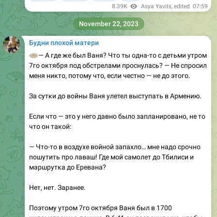
8.39K
Asya Yavits
, edited
07:59
November 22, 2023
Будни плохой матери
🫓
— А где же был Ваня? Что ты одна-то с детьми утром
7го октября под обстрелами проснулась? — Не спросил
меня никто, потому что, если честно — не до этого.
За сутки до войны Ваня улетел выступать в Армению.
Если что — это у него давно было запланировано, не то
что он такой:
— Что-то в воздухе войной запахло… мне надо срочно
пошутить про лаваш! Где мой самолет до Тбилиси и
маршрутка до Еревана?
Нет, нет. Заранее.
Поэтому утром 7го октября Ваня был в 1700