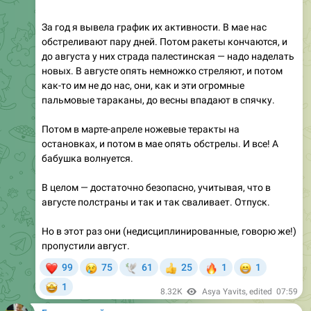
За год я вывела график их активности. В мае нас
обстреливают пару дней. Потом ракеты кончаются, и
до августа у них страда палестинская — надо наделать
новых. В августе опять немножко стреляют, и потом
как-то им не до нас, они, как и эти огромные
пальмовые тараканы, до весны впадают в спячку.
Потом в марте-апреле ножевые теракты на
остановках, и потом в мае опять обстрелы. И все! А
бабушка волнуется.
В целом — достаточно безопасно, учитывая, что в
августе полстраны и так и так сваливает. Отпуск.
Но в этот раз они (недисциплинированные, говорю же!)
пропустили август.
❤
😢
🔥
😁
99
75
61
25
1
1
🕊
👍
🤩
1
8.32K
Asya Yavits
, edited
07:59