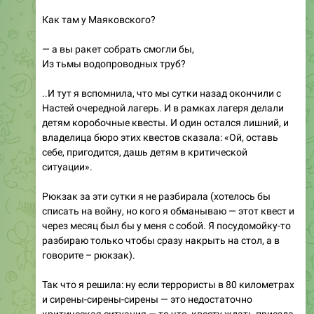
Как там у Маяковского?
— а вы ракет собрать смогли бы,
Из тьмы водопроводных труб?
..И тут я вспомнила, что мы сутки назад окончили с
Настей очередной лагерь. И в рамках лагеря делали
детям коробочные квесты. И один остался лишний, и
владелица бюро этих квестов сказала: «Ой, оставь
себе, пригодится, дашь детям в критической
ситуации».
Рюкзак за эти сутки я не разбирала (хотелось бы
списать на войну, но кого я обманываю — этот квест и
через месяц был бы у меня с собой. Я посудомойку-то
разбираю только чтобы сразу накрыть на стол, а в
говорите – рюкзак).
Так что я решила: ну если террористы в 80 километрах
и сирены-сирены-сирены — это недостаточно