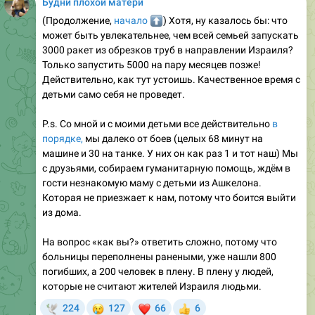
Будни плохой матери
(Продолжение,
⬆️
начало
) Хотя, ну казалось бы: что
может быть увлекательнее, чем всей семьей запускать
3000 ракет из обрезков труб в направлении Израиля?
Только запустить 5000 на пару месяцев позже!
Действительно, как тут устоишь. Качественное время с
детьми само себя не проведет.
P.s. Со мной и с моими детьми все действительно
в
порядке,
мы далеко от боев (целых 68 минут на
машине и 30 на танке. У них он как раз 1 и тот наш) Мы
с друзьями, собираем гуманитарную помощь, ждём в
гости незнакомую маму с детьми из Ашкелона.
Которая не приезжает к нам, потому что боится выйти
из дома.
На вопрос «как вы?» ответить сложно, потому что
больницы переполнены ранеными, уже нашли 800
погибших, а 200 человек в плену. В плену у людей,
которые не считают жителей Израиля людьми.
😢
❤
224
127
66
6
🕊
👍