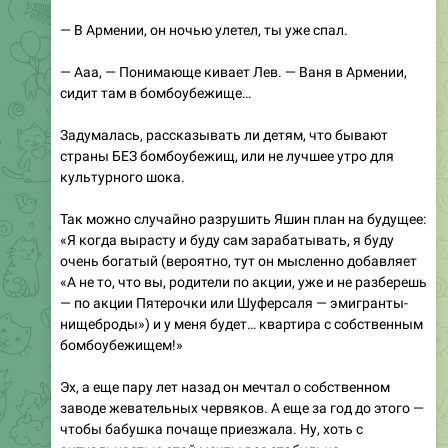
— В Армении, он ночью улетел, ты уже спал.
— Ааа, — Понимающе кивает Лев. — Ваня в Армении,
сидит там в бомбоубежище…
Задумалась, рассказывать ли детям, что бывают
страны БЕЗ бомбоубежищ, или не лучшее утро для
культурного шока.
Так можно случайно разрушить Яшин план на будущее:
«Я когда вырасту и буду сам зарабатывать, я буду
очень богатый (вероятно, тут он мысленно добавляет
«А не то, что вы, родители по акции, уже и не разберешь
— по акции Пятерочки или Шуферсаля — эмигранты-
нищеброды») и у меня будет… квартира с собственным
бомбоубежищем!»
Эх, а еще пару лет назад он мечтал о собственном
заводе жевательных червяков. А еще за год до этого —
чтобы бабушка почаще приезжала. Ну, хоть с