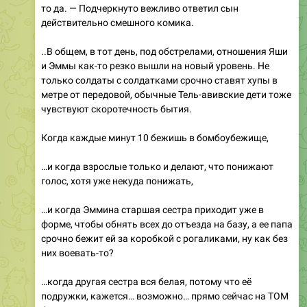
то да. — Подчеркнуто вежливо ответил сын
действительно смешного комика.
..В общем, в тот день, под обстрелами, отношения Яши
и Эммы как-то резко вышли на новый уровень. Не
только солдаты с солдатками срочно ставят хупы в
метре от передовой, обычные Тель-авивские дети тоже
чувствуют скоротечность бытия.
Когда каждые минут 10 бежишь в бомбоубежище,
…и когда взрослые только и делают, что понижают
голос, хотя уже некуда понижать,
…и когда Эммина старшая сестра приходит уже в
форме, чтобы обнять всех до отъезда на базу, а ее папа
срочно бежит ей за коробкой с рогаликами, ну как без
них воевать-то?
…когда другая сестра вся белая, потому что её
подружки, кажется… возможно… прямо сейчас на ТОМ