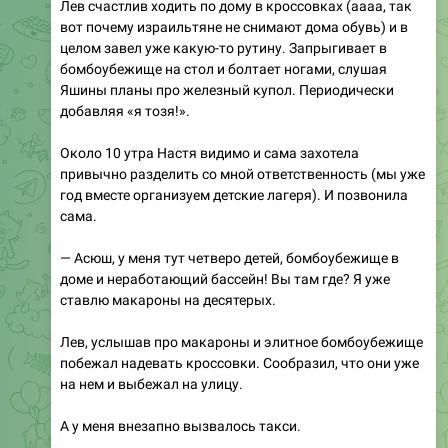
Лев счастлив ходить по дому в кроссовках (аааа, так
вот почему израильтяне не снимают дома обувь) и в
целом завел уже какую-то рутину. Запрыгивает в
бомбоубежище на стол и болтает ногами, слушая
Яшины планы про железный купол. Периодически
добавляя «я тозя!».
Около 10 утра Настя видимо и сама захотела
привычно разделить со мной ответственность (мы уже
год вместе организуем детские лагеря). И позвонила
сама.
— Асюш, у меня тут четверо детей, бомбоубежище в
доме и неработающий бассейн! Вы там где? Я уже
ставлю макароны на десятерых.
Лев, услышав про макароны и элитное бомбоубежище
побежал надевать кроссовки. Сообразил, что они уже
на нем и выбежал на улицу.
А у меня внезапно вызвалось такси.