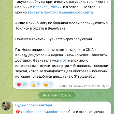
такую коробку на критическую ситуацию, то они есть в
наличии в
Израиле ,
России
,
и в остальные страны
можно
заказать почтой с израильского сайта.
А еще я лично могу по большой любви парочку взять в
Тбилиси и отдать в Вере/Ваке.
Почему в Тбилиси — узнаете через пару серий.
P.s. Новогодние квесты тоже есть, даже в США и
Канаду дойдут за 3-4 недели, и можно успеть заказать
доставку. Я заказала уже
этот,
например, с
интересным реквизитом внутри — безопасные осколки
зеркал, которые понадобятся для обогрева и помпоны,
которые понадобятся для... узнаю 31го декабря.
❤
😢
51
7
1
👍
7.08K
Asya Yavits
, edited
16:53
December 12, 2023
Будни плохой матери
💔
#любовьвовремяобстрелов
Яша и старшая дочка