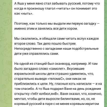
А Яша у меня явно стал забывать русский, потому что
когда я произношу глагол «читать» он понимает это
как «ныть».
Поэтому, как только мы выдали им первую загадку —
именно этим и занялись все дети хором.
Мы сжалились, и обещали сами читать вслух каждое
второе слово. Так дело пошло быстрее.
Непосредственно с загадками наши подобстрельные
дети уже справлялись сами.
На одной из станций был сканворд, например. И там
было загадано слово «самолет». Вкусившие
израильской школы дети страшно удивились, что,
старательно выведя «теломаС», они никак не
приблизились к цели. Ну, гласные хоть написали — и на
том спасибо. А то Яша подарил Ване на день рождения
открытку «!ябт юлбюл,янВ». Ваня сказал, что, конечно,
мечтал, чтобы дети выросли билингвами, но, ох, не
корявый русский в паре с не менее корявым ивритом