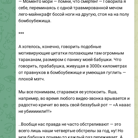
— Моменто мори — помни, что смертен! — Говорила я
себе, переминаясь с одной травмированной мечом
лего-майнкрафт босой ноги на другую, стоя на на полу
бомбоубежища.
***
А хотелось, конечно, говорить подобные
мотивирующие цитатки ползающим там огромным
тараканам, размером с панику моей бабушки. Что
говорить, прабабушка, живущая в 3000х километрах
от правнуков в бомбоубежище и умеющая гуглить —
плохой мэтч.
Мы все понимаем, стараемся ее успокоить. Яша,
например, во время любого видео-звонка врывается и
радостно кричит во весь свой беззубый рот — «А нааас
не убииииили!!!»
..Вообще нас правда не часто обстреливают — это
всего лишь наши четвертые обстрелы за год, ну! Но
моя бабушка почему-то каждый раз переживает. А