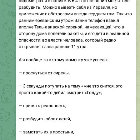
километрах и в панике. В 6:41 он позвонил мне, чтобы
разбудить. Можно вывезти себя из Израиля, но
приложение с обстрелами всегда сердцем там. Так что
ранним ереванским утром Ванин телефон взвыл
вполне Тель-авивской сиреной, намекающей, что в
сторону дома полетели ракеты, и его дети в реальной
опасности: во власти человека, который редко
открывает глаза раньше 11 утра.
А я вообще-то к этому моменту уже успела:
— проснуться от сирены,
— 3 секунды потупить на тему «мне это снится, это
просто какой-то дебил смотрит «Голду»,
— принять реальность,
— разбудить обоих детей,
— замотать их в простыни,