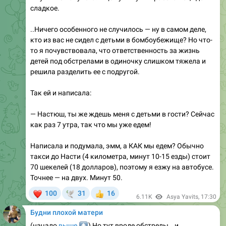
сладкое.
..Ничего особенного не случилось — ну в самом деле,
кто из вас не сидел с детьми в бомбоубежище? Но что-
то я почувствовала, что ответственность за жизнь
детей под обстрелами в одиночку слишком тяжела и
решила разделить ее с подругой.
Так ей и написала:
— Настюш, ты же ждешь меня с детьми в гости? Сейчас
как раз 7 утра, так что мы уже едем!
Написала и подумала, эмм, а КАК мы едем? Обычно
такси до Насти (4 километра, минут 10-15 езды) стоит
70 шекелей (18 долларов), поэтому я езжу на автобусе.
Точнее — на двух. Минут 50.
❤
100
31
16
🕊
👍
6.11K
Asya Yavits
,
17:30
Будни плохой матери
⬆️
(начало
выше
) Но тут вроде обстрелы… и