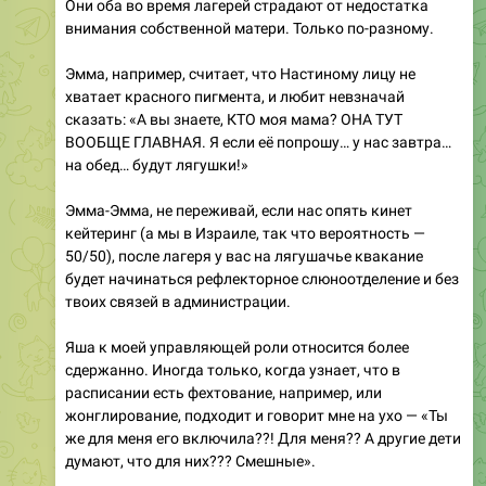
Они оба во время лагерей страдают от недостатка
внимания собственной матери. Только по-разному.
Эмма, например, считает, что Настиному лицу не
хватает красного пигмента, и любит невзначай
сказать: «А вы знаете, КТО моя мама? ОНА ТУТ
ВООБЩЕ ГЛАВНАЯ. Я если её попрошу… у нас завтра…
на обед… будут лягушки!»
Эмма-Эмма, не переживай, если нас опять кинет
кейтеринг (а мы в Израиле, так что вероятность —
50/50), после лагеря у вас на лягушачье квакание
будет начинаться рефлекторное слюноотделение и без
твоих связей в администрации.
Яша к моей управляющей роли относится более
сдержанно. Иногда только, когда узнает, что в
расписании есть фехтование, например, или
жонглирование, подходит и говорит мне на ухо — «Ты
же для меня его включила??! Для меня?? А другие дети
думают, что для них??? Смешные».