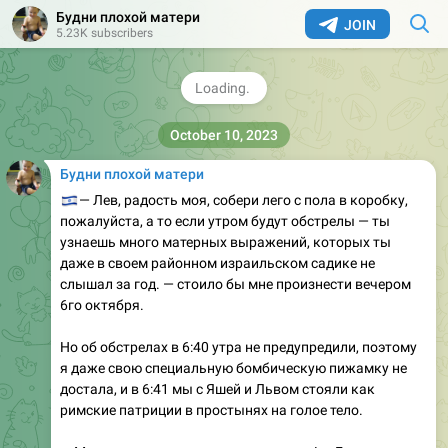
Будни плохой матери
JOIN
5.23K subscribers
October 10, 2023
Будни плохой матери
🇮🇱
— Лев, радость моя, собери лего с пола в коробку,
пожалуйста, а то если утром будут обстрелы — ты
узнаешь много матерных выражений, которых ты
даже в своем районном израильском садике не
слышал за год. — стоило бы мне произнести вечером
6го октября.
Но об обстрелах в 6:40 утра не предупредили, поэтому
я даже свою специальную бомбическую пижамку не
достала, и в 6:41 мы с Яшей и Львом стояли как
римские патриции в простынях на голое тело.