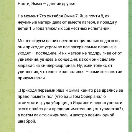
Насти, Эмма — давние друзья.
На момент 7го октября Эмме 7, Яше почти 8, их
неуёмные матери делают вместе лагеря, и позади у
детей 1,5 года тяжелых совместных испытаний.
Мы тестируем на них всех потенциальных педагогов,
они приходят утром во все лагеря самые первые, а
уходят — последние. И их матери не подпрыгивают от
удивления, увидев в конце дня, какой они сделали
маракас из киндер-сюрприза. Ну, если только от
удивления, что еще не развалился — сами же занятие
придумывали.
..Приходя первыми Яша и Эмма как-то раз дрались за
право помыть пол (что ваш Том Сойер знал о
стоимости труда уборщиц в Израиле и недоступности
этого прайса для предпринимательниц-энтузиасток?),
а потом как-то смирились и шустро возили одной
шваброй.