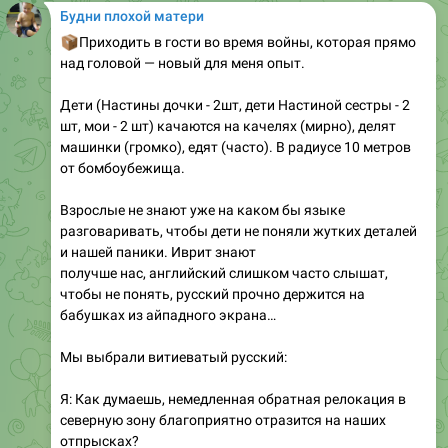
Будни плохой матери
📦
Приходить в гости во время войны, которая прямо
над головой — новый для меня опыт.
Дети (Настины дочки - 2шт, дети Настиной сестры - 2
шт, мои - 2 шт) качаются на качелях (мирно), делят
машинки (громко), едят (часто). В радиусе 10 метров
от бомбоубежища.
Взрослые не знают уже на каком бы языке
разговаривать, чтобы дети не поняли жутких деталей
и нашей паники. Иврит знают
получше нас, английский слишком часто слышат,
чтобы не понять, русский прочно держится на
бабушках из айпадного экрана…
Мы выбрали витиеватый русский:
Я: Как думаешь, немедленная обратная релокация в
северную зону благоприятно отразится на наших
отпрысках?