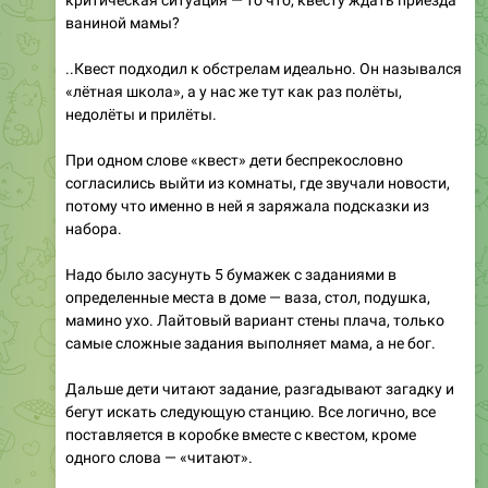
критическая ситуация — то что, квесту ждать приезда
ваниной мамы?
..Квест подходил к обстрелам идеально. Он назывался
«лётная школа», а у нас же тут как раз полёты,
недолёты и прилёты.
При одном слове «квест» дети беспрекословно
согласились выйти из комнаты, где звучали новости,
потому что именно в ней я заряжала подсказки из
набора.
Надо было засунуть 5 бумажек с заданиями в
определенные места в доме — ваза, стол, подушка,
мамино ухо. Лайтовый вариант стены плача, только
самые сложные задания выполняет мама, а не бог.
Дальше дети читают задание, разгадывают загадку и
бегут искать следующую станцию. Все логично, все
поставляется в коробке вместе с квестом, кроме
одного слова — «читают».