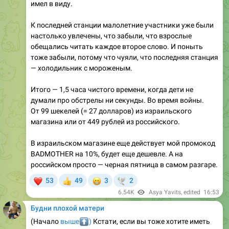
имел в виду.
К последней станции малолетние участники уже были
настолько увлечены, что забыли, что взрослые
обещались читать каждое второе слово. И поныть
тоже забыли, потому что чуяли, что последняя станция
— холодильник с мороженым.
Итого — 1,5 часа чистого времени, когда дети не
думали про обстрелы ни секунды. Во время войны.
От 99 шекелей (= 27 долларов) из израильского
магазина или от 449 рублей из российского.
В израильском магазине еще действует мой промокод
BADMOTHER на 10%, будет еще дешевле. А на
российском просто — черная пятница в самом разгаре.
❤
😁
53
49
3
2
👍
🕊
6.54K
Asya Yavits
, edited
16:53
Будни плохой матери
⬆️
(Начало
выше
)
Кстати, если вы тоже хотите иметь