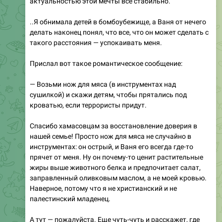
актуальностью этой мечты все стабильно.
..Я обнимала детей в бомбоубежище, а Ваня от нечего
делать наконец понял, что все, что он может сделать с
такого расстояния — успокаивать меня.
Прислал вот такое романтическое сообщение:
— Возьми нож для мяса (в инструментах над
сушилкой) и скажи детям, чтобы прятались под
кроватью, если террористы придут.
Спасибо хамасовцам за восстановление доверия в
нашей семье! Просто нож для мяса не случайно в
инструментах: он острый, и Ваня его всегда где-то
прячет от меня. Ну он почему-то ценит растительные
жиры выше животного белка и предпочитает салат,
заправленный оливковым маслом, а не моей кровью.
Наверное, потому что я не христианский и не
палестинский младенец.
А тут — пожалуйста. Еще чуть-чуть и расскажет, где