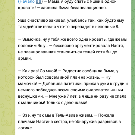
⬆️
(Начало
) — Мама, я буду спать с Яшей в одной
кровати! — заявила Эмма безапелляционно.
Яша счастливо закивал, улыбаясь так, как будто ему
там действительно что-то перепадет в неполные 8.
— Эммочка, ну у тебя же всего одна кровать, где же мы
положим Яшу… — бессвязно аргументировала Настя,
не планировавшая становиться тещей хотя бы до
армии.
— Как раз! Со мной! — Радостно сообщила Эмма, у
которой был совсем иной план на жизнь. — Ну
мамочка! — Добавила патетики, прижав руки к груди и
немного побледнев всеми своими очаровательными
веснушками. — Мне уже 7 лет, а я еще ни разу не спала
с мальчиком! Только с девочками!
— Эээ, ну так мы в Тель-Авиве живем. — Пожала
плечами Настина сестра, не обнаружив разрывов в
логике.