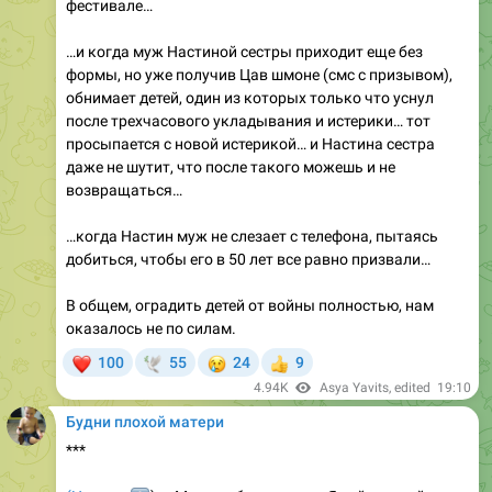
фестивале…
…и когда муж Настиной сестры приходит еще без
формы, но уже получив Цав шмоне (смс с призывом),
обнимает детей, один из которых только что уснул
после трехчасового укладывания и истерики… тот
просыпается с новой истерикой… и Настина сестра
даже не шутит, что после такого можешь и не
возвращаться…
…когда Настин муж не слезает с телефона, пытаясь
добиться, чтобы его в 50 лет все равно призвали…
В общем, оградить детей от войны полностью, нам
оказалось не по силам.
❤
😢
100
55
24
9
🕊
👍
4.94K
Asya Yavits
, edited
19:10
Будни плохой матери
***