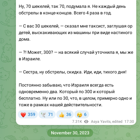
Ну, 70 шекелей, так 70, подумала я. Не каждый день
обстрелы в конце-концов. Всего 4 раза в год.
— С вас 30 шекелей, — сказал мне таксист, заглушая ор
детей, выскакивающих из машины при виде настиного
дома.
— ?! Может, 300? — на всякий случай уточнила я, мы же
в Израиле.
— Сестра, ну обстрелы, скидка. Иди, иди, тихого дня!
Постоянно забываю, что Израиля всегда есть
одновременно два. Который по 300 и который
бесплатно. Ну или по 30, что, в целом, примерно одно и
тоже в рамках нашей действительности.
❤
😢
359
71
36
6
🕊
👍
7.31K
Asya Yavits
, edited
17:30
November 30, 2023