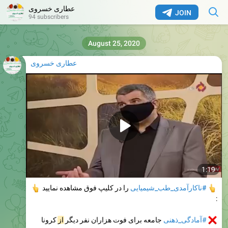
عطاری خسروی
JOIN
94 subscribers
August 25, 2020
عطاری خسروی
1:19
#ناکارآمدی_طب_شیمیایی
را در کلیپ فوق مشاهده نمایید
👆
:
#
آمادگی_ذهنی
جامعه برای فوت هزاران نفر دیگر
از
کرونا