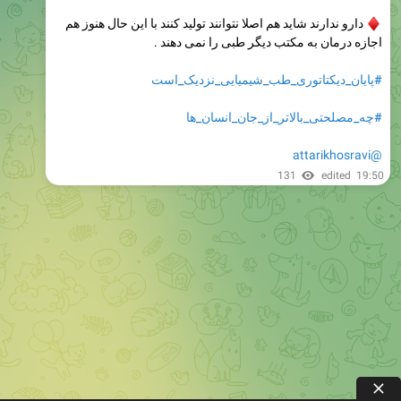
دارو
ندارند شاید هم اصلا نتوانند تولید کنند با این حال هنوز هم
اجازه درمان به مکتب دیگر طبی را نمی دهند .
#پایان_دیکتاتوری_طب_شیمیایی_نزدیک_است
#چه_مصلحتی_بالاتر_از_جان_انسان_ها
@attarikhosravi
131
edited
19:50